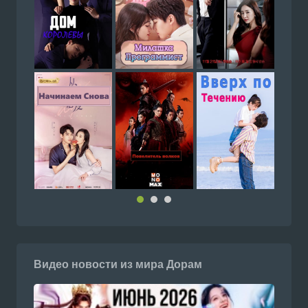
Смотреть Южнокорейский се
которые распускаются по но
с русской озвучкой онлайн н
doramiru.com
Скрытый бог 1 - 40 серии
Смотреть Китайский сериал
с русской озвучкой онлайн н
doramiru.com
Видео новости из мира Дорам