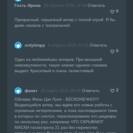
Гость Ирина
29 апреля 2026 13:36
Ответить
0
Прекрасный, серьезный актер с тонкой игрой. Я бы
даже сказала с театральной.
onlytimpp
9 апреля 2026 22:31
Ответить
0
Один из любимейших актеров. При внешней
невозмутимости, такую химию одними глазами
выдает. Краситвый и очень талантливый.
2
фанат
28 марта 2025 00:49
Ответить
Обожаю Жень Цзя Луня - БЕСКОНЕЧНО!!!!
Выдающийся актер, мы ждём его новые работы с
огромным нетерпением, а пока наслождаемся теми
в которых он снялся, пересматриваем его шедевры
по нескольку раз, например ЧТО СКРЫВАЮТ
МАСКИ посмотрела 21 раз без перемотки,