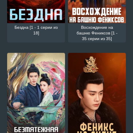
Бездна [1 - 1 серии из
Восхождение на
18]
башню Фениксов [1 -
35 серии из 35]