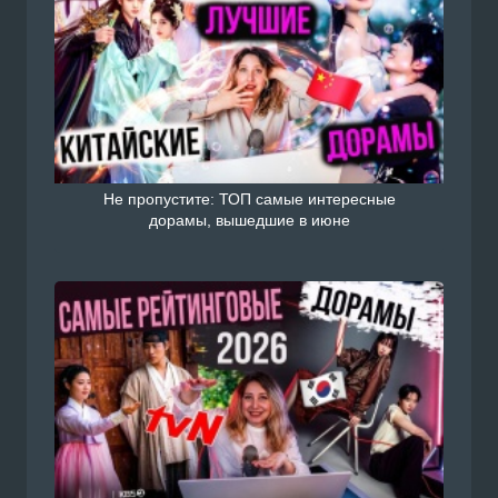
Смотреть Китайский сериал 
есть сегодня / Мой босс с ру
н на сайте Doramiru.com
doramiru.com
Не пропустите: ТОП самые интересные
дорамы, вышедшие в июне