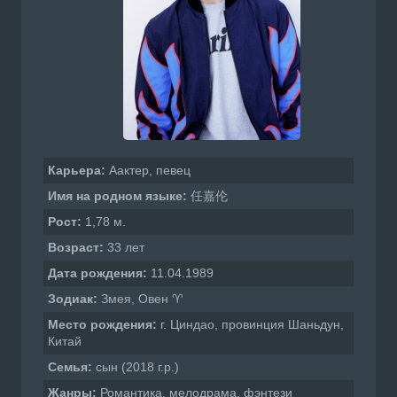
Карьера:
Аактер, певец
Имя на родном языке:
任嘉伦
Рост:
1,78 м.
Возраст:
33 лет
Дата рождения:
11.04.1989
Зодиак:
Змея, Овен ♈
Место рождения:
г. Циндао, провинция Шаньдун,
Китай
Семья:
сын (2018 г.р.)
Жанры:
Романтика, мелодрама, фэнтези