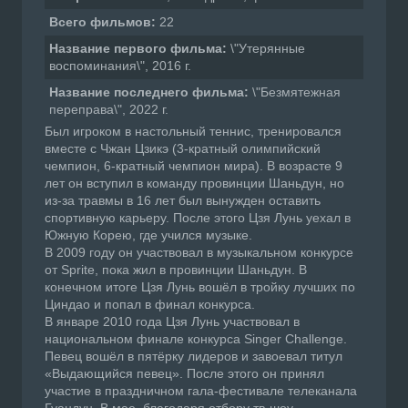
Всего фильмов:
22
Название первого фильма:
\"Утерянные
воспоминания\", 2016 г.
Название последнего фильма:
\"Безмятежная
переправа\", 2022 г.
Был игроком в настольный теннис, тренировался
вместе с Чжан Цзикэ (3-кратный олимпийский
чемпион, 6-кратный чемпион мира). В возрасте 9
лет он вступил в команду провинции Шаньдун, но
из-за травмы в 16 лет был вынужден оставить
спортивную карьеру. После этого Цзя Лунь уехал в
Южную Корею, где учился музыке.
В 2009 году он участвовал в музыкальном конкурсе
от Sprite, пока жил в провинции Шаньдун. В
конечном итоге Цзя Лунь вошёл в тройку лучших по
Циндао и попал в финал конкурса.
В январе 2010 года Цзя Лунь участвовал в
национальном финале конкурса Singer Challenge.
Певец вошёл в пятёрку лидеров и завоевал титул
«Выдающийся певец». После этого он принял
участие в праздничном гала-фестивале телеканала