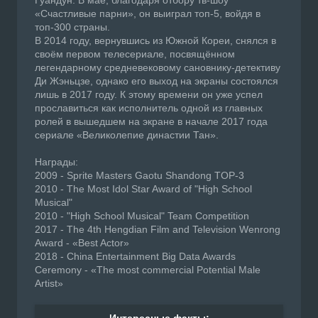
Гуандун. В мае, благодаря отбору тв-шоу
«Счастливые парни», он выиграл топ-5, войдя в
топ-300 страны.
В 2014 году, вернувшись из Южной Кореи, снялся в
своём первом телесериале, посвящённом
легендарному средневековому сановнику-детективу
Ди Жэньцзе, однако его выход на экраны состоялся
лишь в 2017 году. К этому времени он уже успел
прославиться как исполнитель одной из главных
ролей в вышедшем на экране в начале 2017 года
сериале «Великолепие династии Тан».
Награды:
2009 - Sprite Masters Gaotu Shandong TOP-3
2010 - The Most Idol Star Award of "High School
Musical"
2010 - "High School Musical" Team Competition
2017 - The 4th Hengdian Film and Television Wenrong
Award - «Best Actor»
2018 - China Entertainment Big Data Awards
Ceremony - «The most commercial Potential Male
Artist»