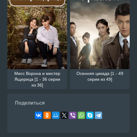
Смотреть Южнокорейский с
ный день, чтобы стать собак
й онлайн на сайте Doramiru
doramiru.com
Мисс Ворона и мистер
Осенняя цикада [1 - 49
Ящерица [1 - 36 серии
серии из 49]
из 36]
Поделиться
Смотреть Южнокорейский с
и замуж за моего супруга / 
о мужа с русской озвучкой о