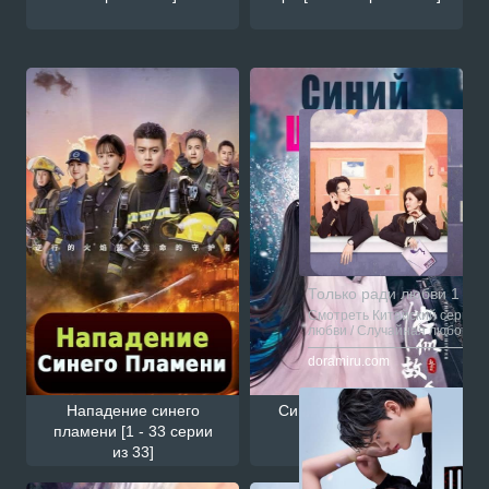
Смотрите также
Только ради любви 1 - 37
Смотреть Китайский сериал 
любви / Случайная любовь / 
сской озвучкой онлайн на са
doramiru.com
Нападение синего
Синий шёпот 2 [1 - 20
пламени [1 - 33 серии
серии из 20]
из 33]