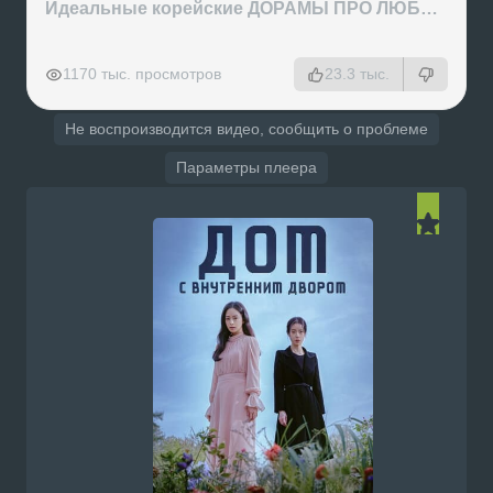
Идеальные корейские ДОРАМЫ ПРО ЛЮБОВЬ на вечер
РЕКЛАМА
РЕКЛАМА
РЕКЛАМА
РЕКЛАМА
1170 тыс. просмотров
23.3 тыс.
Не воспроизводится видео, сообщить о проблеме
Параметры плеера