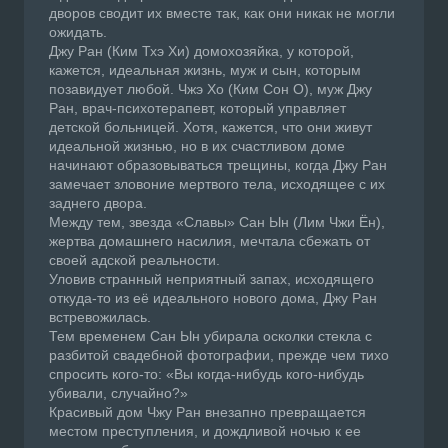
дворов сводит их вместе так, как они никак не могли
ожидать.
Джу Ран (Ким Тхэ Хи) домохозяйка, у которой,
кажется, идеальная жизнь, муж и сын, которым
позавидует любой. Чжэ Хо (Ким Сон О), муж Джу
Ран, врач-психотерапевт, который управляет
детской больницей. Хотя, кажется, что они живут
идеальной жизнью, но в их счастливом доме
начинают образовываться трещины, когда Джу Ран
замечает зловоние мертвого тела, исходящее с их
заднего двора.
Между тем, звезда «Славы» Сан Ын (Лим Чжи Ён),
жертва домашнего насилия, мечтала сбежать от
своей адской реальности.
Уловив странный неприятный запах, исходящего
откуда-то из её идеального нового дома, Джу Ран
встревожилась.
Тем временем Сан Ын убирала осколки стекла с
разбитой свадебной фотографии, прежде чем тихо
спросить кого-то: «Вы когда-нибудь кого-нибудь
убивали, случайно?»
Красивый дом Чжу Ран внезапно превращается
местом преступления, и дождливой ночью к ее