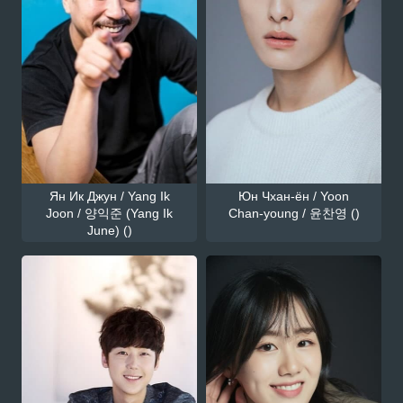
Ян Ик Джун / Yang Ik
Юн Чхан-ён / Yoon
Joon / 양익준 (Yang Ik
Chan-young / 윤찬영 ()
June) ()