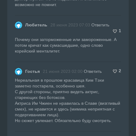
возможно не помнит.
Любитель
28 июня 2023 07:03
Ответить
1
Почему они заторможенные или замороженные. А
потом кричат как сумасшедшие, одно слово
корейский менталитет.
2
Гостья
21 июня 2023 02:00
Ответить
Нереальная в прошлом красавица Ким Тэхи
заметно постарела, особенно шея.
С другой стороны, приятно видеть актрис,
стареющих без ботоксов.
Актриса Им Чжиен не нравилась в Славе (визгливый
смех), не нравится и здесь (мимика неприятная с
подергиванием лица).
Но сюжет увлекает. Обязательно буду смотреть.