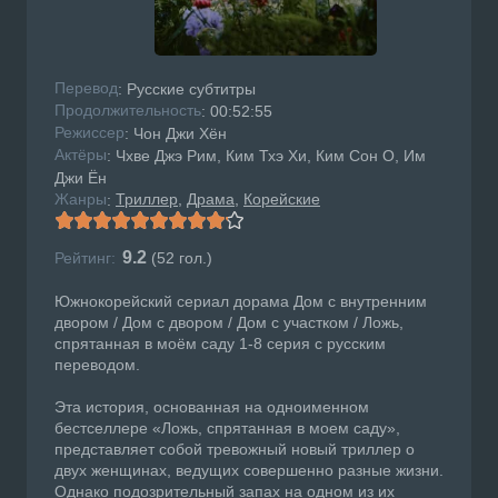
Перевод
: Русские субтитры
Продолжительность
: 00:52:55
Режисcер
: Чон Джи Хён
Актёры
: Чхве Джэ Рим, Ким Тхэ Хи, Ким Сон О, Им
Джи Ён
Жанры
Триллер
Драма
Корейские
:
9.2
Рейтинг:
(
52
гол.)
Южнокорейский сериал дорама Дом с внутренним
двором / Дом с двором / Дом с участком / Ложь,
спрятанная в моём саду 1-8 серия с русским
переводом.
Эта история, основанная на одноименном
бестселлере «Ложь, спрятанная в моем саду»,
представляет собой тревожный новый триллер о
двух женщинах, ведущих совершенно разные жизни.
Однако подозрительный запах на одном из их