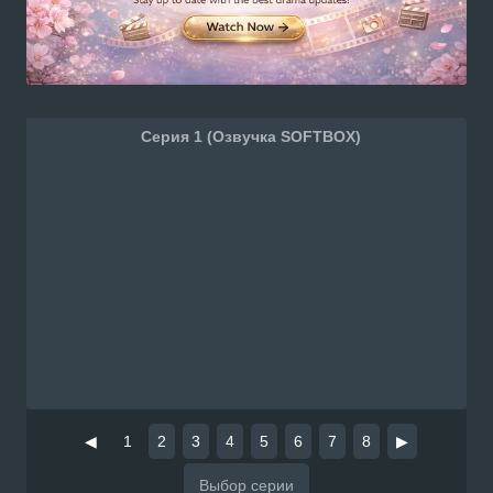
Серия 1 (Озвучка SOFTBOX)
◀
1
2
3
4
5
6
7
8
▶