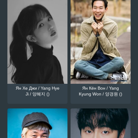
Ян Хе Джи / Yang Hye
Ян Кён Вон / Yang
Ji / 양혜지 ()
Kyung Won / 양경원 ()