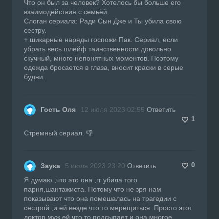
Что он был за человек? Хотелось бы больше его
взаимодействия с семьёй.
Слоган сериала: Ради Сын Дже и Ты убила свою
сестру.
+ шикарные наряды госпожи Пак. Сериал, если
убрать весь шлейф таинственности довольно
скучный, много непонятных моментов. Поэтому
одежда бросается в глаза, вносит краски в серые
будни.
Гость Оля
12 июля 2023 02:55
Ответить
1
Стремный сериал. 👎
0
Заука
5 июля 2023 23:20
Ответить
Я думаю ,что это она ,гг убила того
парня,шантажиста. Потому что не зря нам
показывают что она помешалась на трагедии с
сестрой ,и ей везде что то мерещиться. Просто этот
доктор муж ей что то подсыпает и она многое