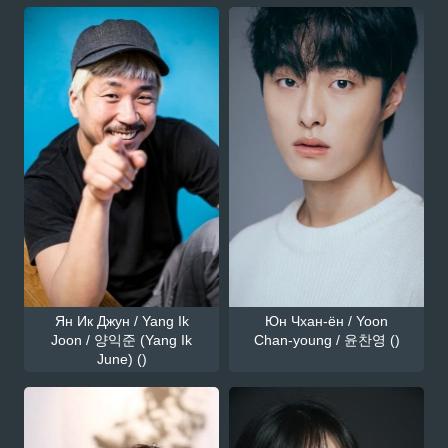
Ян Ик Джун / Yang Ik
Юн Чхан-ён / Yoon
Joon / 양익준 (Yang Ik
Chan-young / 윤찬영 ()
June) ()