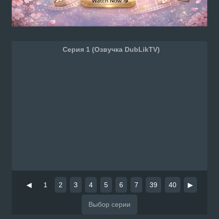
Серия 1 (Озвучка DubLikTV)
◀
1
2
3
4
5
6
7
39
40
▶