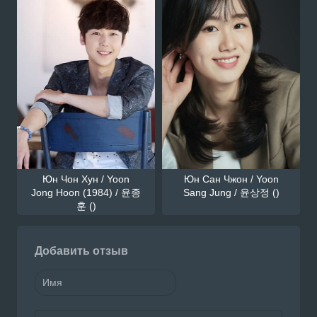
Юн Чон Хун / Yoon
Юн Сан Чжон / Yoon
Jong Hoon (1984) / 윤종
Sang Jung / 윤상정 ()
훈 ()
Добавить отзыв