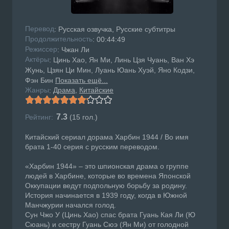
Перевод
: Русская озвучка, Русские субтитры
Продолжительность
: 00:44:49
Режисcер
: Чжан Ли
Актёры
: Цинь Хао, Ян Ми, Линь Цзя Чуань, Ван Хэ
Жунь, Цзян Ци Мин, Луань Юань Хуэй, Яно Кодзи,
Фэн Бин
Показать ещё...
Жанры
Драма
Китайские
:
7.3
Рейтинг:
(
15
гол.)
Китайский сериал дорама Харбин 1944 / Во имя
брата 1-40 серия с русским переводом.
«Харбин 1944» – это шпионская драма о группе
людей в Харбине, которые во времена Японской
Оккупации ведут подпольную борьбу за родину.
История начинается в 1939 году, когда в Южной
Манчжурии начался голод.
Сун Чжо У (Цинь Хао) спас брата Гуань Кая Ли (Ю
Сюань) и сестру Гуань Сюэ (Ян Ми) от голодной