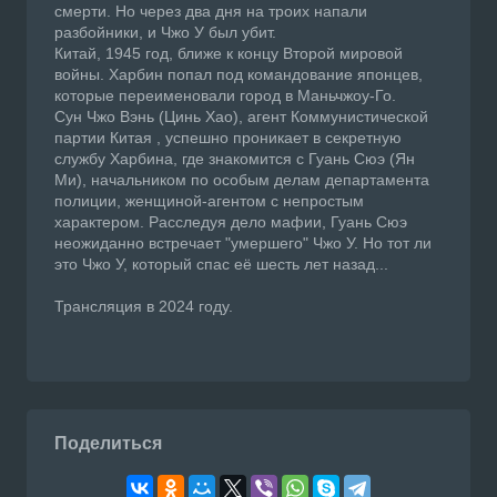
смерти. Но через два дня на троих напали
разбойники, и Чжо У был убит.
Китай, 1945 год, ближе к концу Второй мировой
войны. Харбин попал под командование японцев,
которые переименовали город в Маньчжоу-Го.
Сун Чжо Вэнь (Цинь Хао), агент Коммунистической
партии Китая , успешно проникает в секретную
службу Харбина, где знакомится с Гуань Сюэ (Ян
Ми), начальником по особым делам департамента
полиции, женщиной-агентом с непростым
характером. Расследуя дело мафии, Гуань Сюэ
неожиданно встречает "умершего" Чжо У. Но тот ли
это Чжо У, который спас её шесть лет назад...
Трансляция в 2024 году.
Поделиться