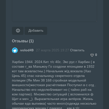
Добавить
🙂
Отзывы (1)
volod49
27 марта 2025 19:27
Ответить
0
Харбин 1944. 2024.Кит. т/с 40с. Экс рус г Харбин ( в
составе г_ва Маньжоу Го создони японцами в 1932
кот там всевластны.) Начальник ж/д вокзала (Хао
Цинь 45) спас начальницу секретного отдела
полиции (Ян Мин 38 168 стройная модельной
внешности)жестокая расчётливая Поступил в с отд .
Начальство его недолюбливает но ( тайно раб на
ком партию). Множество ситуаций ( вспомнился ф
Щит и меч _). Выразительная игра актёров. Жизнь
обычаи еда выпивка( часто много)одежда несколько
американских машин ( паккард, _ как в т/с