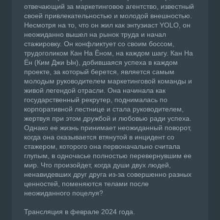
отвечающий за маркетинговое агентство, известный
своей привлекательностью и молодой внешностью.
Несмотря на то, что он жил как энтузиаст YOLO, он
неожиданно вышел на рынок труда и начал
стажировку. Он конфликтует со своим боссом,
трудоголиком Кан На Ёном, на каждом шагу. Кан На
Ён (Ким Джи Ын), добившаяся успеха в каждом
проекте, за который берется, является самым
молодым руководителем маркетинговой команды и
живой легендой отрасли. Она начинала как
государственный рекрутер, поднималась по
корпоративной лестнице и стала руководителем,
жертвуя при этом дружбой и любовью ради успеха.
Однако ее жизнь принимает неожиданный поворот,
когда она оказывается втянутой в инцидент со
стажером, которого она первоначально считала
глупым, в одночасье полностью перевернувшим ее
мир. Что произойдет, когда души двух людей,
ненавидевших друг друга из-за совершенно разных
ценностей, поменяются телами после
неожиданного поцелуя?
Трансляция в феврале 2024 года.