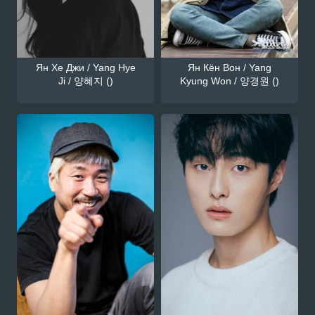
Ян Хе Джи / Yang Hye
Ян Кён Вон / Yang
Ji / 양혜지 ()
Kyung Won / 양경원 ()