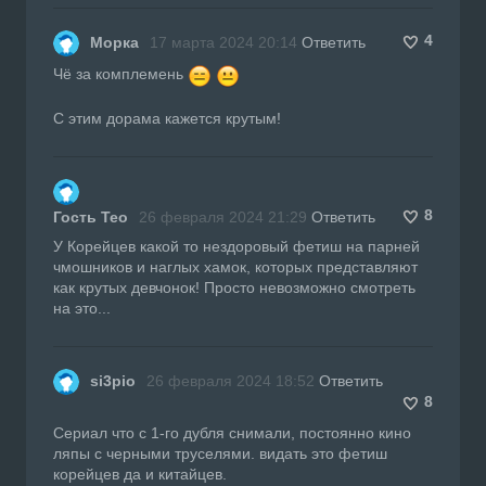
4
Морка
17 марта 2024 20:14
Ответить
Чё за комплемень
С этим дорама кажется крутым!
8
Гость Teo
26 февраля 2024 21:29
Ответить
У Корейцев какой то нездоровый фетиш на парней
чмошников и наглых хамок, которых представляют
как крутых девчонок! Просто невозможно смотреть
на это...
si3pio
26 февраля 2024 18:52
Ответить
8
Сериал что с 1-го дубля снимали, постоянно кино
ляпы с черными труселями. видать это фетиш
корейцев да и китайцев.