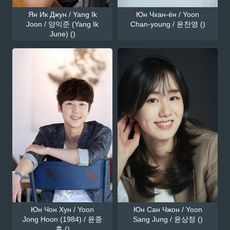
Ян Ик Джун / Yang Ik
Юн Чхан-ён / Yoon
Joon / 양익준 (Yang Ik
Chan-young / 윤찬영 ()
June) ()
Юн Чон Хун / Yoon
Юн Сан Чжон / Yoon
Jong Hoon (1984) / 윤종
Sang Jung / 윤상정 ()
훈 ()