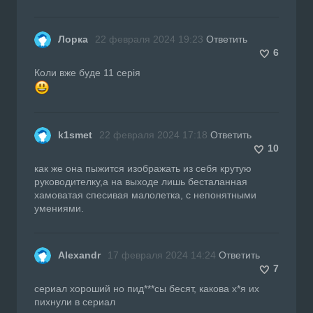
Лорка
22 февраля 2024 19:23
Ответить
6
Коли вже буде 11 серія
k1smet
22 февраля 2024 17:18
Ответить
10
как же она пыжится изображать из себя крутую
руководителку,а на выходе лишь бесталанная
хамоватая спесивая малолетка, с непонятными
умениями.
Alexandr
17 февраля 2024 14:24
Ответить
7
сериал хороший но пид***сы бесят, какова х*я их
пихнули в сериал