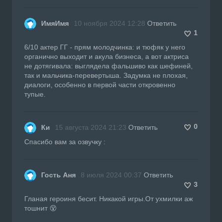
ИмяИмя
10 ноября 2024 12:28
Ответить
1
6/10 актер ГГ - прям молодчинка: и тюфяк у него
органично выходит и акула бизнеса, а вот актриса
не дотягивала: выглядела фальшиво как шефиней,
так и мальчика-перевертыша. Задумка не плохая,
диалоги, особенно в первой части откровенно
тупые.
0
Ки
15 августа 2024 21:23
Ответить
Спасибо вам за озвучку :
Гость Аня
8 июля 2024 00:37
Ответить
3
Гланая героиня бесит. Никакой игры.От ухмилки аж
тошнит 😵