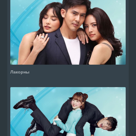
Лакорны