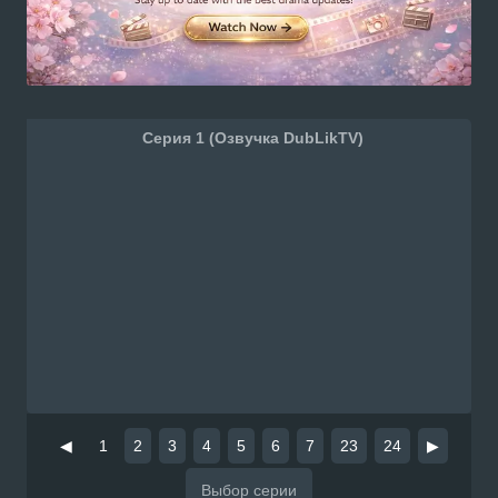
Серия 1 (Озвучка DubLikTV)
◀
1
2
3
4
5
6
7
23
24
▶