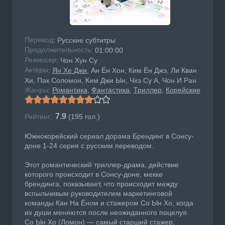
Перевод
: Русские субтитры
Продолжительность
: 01:00:00
Режисcер
: Чон Хун Су
Актёры
:
Ян Хе Джи
, Ан Ён Хон, Ким Ён Джэ, Ли Кван
Хи, Пак Соломон, Ким Джи Ын, Чхэ Су А, Чон И Ран
Жанры
Романтика
Фантастика
Триллер
Корейские
:
7.9
Рейтинг:
(
195
гол.)
Южнокорейский сериал дорама Брендинг в Сонсу-
доне 1-24 серия с русским переводом.
Этот романтический триллер-драма, действие
которого происходит в Сонсу-доне, мекке
брендинга, показывает, что происходит между
вспыльчивым руководителем маркетинговой
команды Кан На Ёном и стажером Со Ын Хо, когда
их души меняются после неожиданного поцелуя.
Со Ын Хо (Ломон) — самый старший стажер,