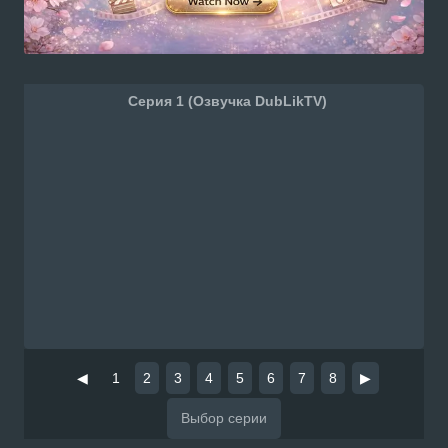
Серия 1 (Озвучка DubLikTV)
◀
1
2
3
4
5
6
7
8
▶