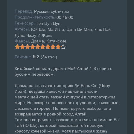
Перевод
: Русские субтитры
Продолжительность
: 00:45:00
Режисcер
: Тэн Цун Цун
Актёры
: Юй Ши, Ма И Ли, Цзян Ци Мин, Янь Пэй
Лунь, Чжоу И Жань
Жанры
Драма
Китайские
:
9.2
Рейтинг:
(
34
гол.)
Китайский сериал дорама Мой Алтай 1-8 серия с
русским переводом.
Драма рассказывает историю Ли Вэнь Сю (Чжоу
Иран), девушки ханьской национальности,
мечтающей стать важной фигурой в литературном
мире. Но вскоре она осознает трудности, связанные
с жизнью в городе. Не имея другого выбора, она
возвращается в родной город Алтай.
Там она встречает казахского мальчика по имени Ба
Тай (Ю Ши), который показывает ей простую
красоту кочевой жизни. Хотя пастырская жизнь