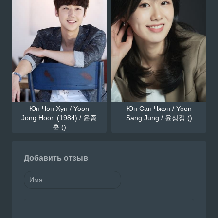
Юн Чон Хун / Yoon
Юн Сан Чжон / Yoon
Jong Hoon (1984) / 윤종
Sang Jung / 윤상정 ()
훈 ()
Добавить отзыв