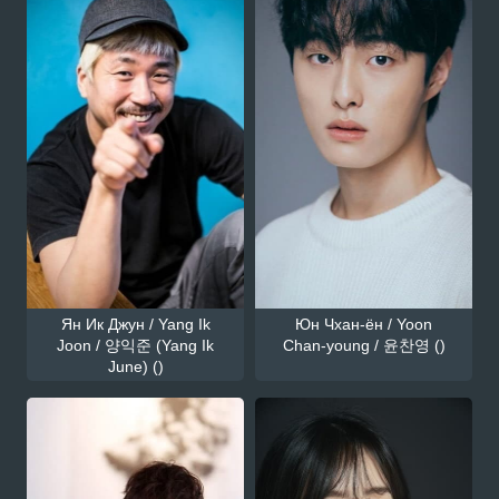
Ян Ик Джун / Yang Ik
Юн Чхан-ён / Yoon
Joon / 양익준 (Yang Ik
Chan-young / 윤찬영 ()
June) ()