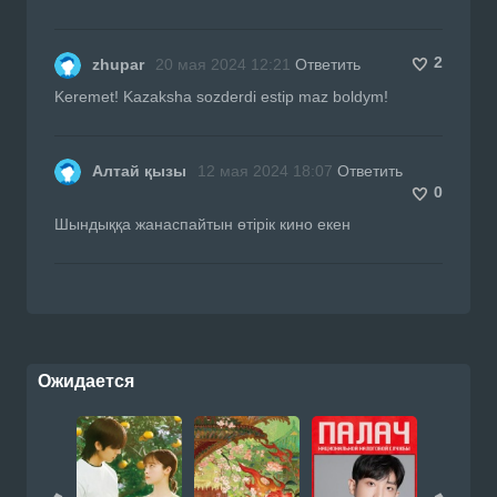
2
zhupar
20 мая 2024 12:21
Ответить
Keremet! Kazaksha sozderdi estip maz boldym!
Алтай қызы
12 мая 2024 18:07
Ответить
0
Шындыққа жанаспайтын өтірік кино екен
Ожидается