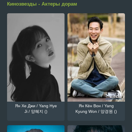
Кинозвезды - Актеры дорам
Ян Хе Джи / Yang Hye
Ян Кён Вон / Yang
Ji / 양혜지 ()
Kyung Won / 양경원 ()