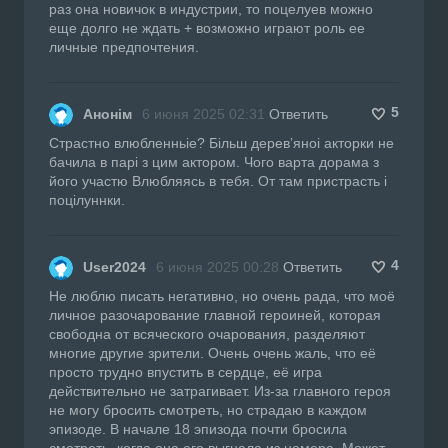
раз она новичок в индустрии, то поцелуев можно
еще долго не ждать + возможно играют роль ее
личные предпочтения.
5
Анонім
6 июня 2025 02:31
Ответить
Страстно влюбленньіе? Більш деревʼяноі акторки не
бачила в парі з цим актором. Чого варта дорама з
його участю Влюбляясь в тебя. От там пристрасть і
поцілуннки.
4
User2024
6 июня 2025 00:28
Ответить
Не люблю писать негативно, но очень рада, что моё
личное разочарование главной героиней, которая
свободна от всяческого очарования, разделяют
многие другие зрители. Очень очень жаль, что её
просто трудно впустить в сердце, её игра
действительно не затрагивает. Из-за главного героя
не могу бросить смотреть, но страдаю в каждом
эпизоде. В начале 18 эпизода почти бросила
смотреть, когда она его выгнала из номера. Может,