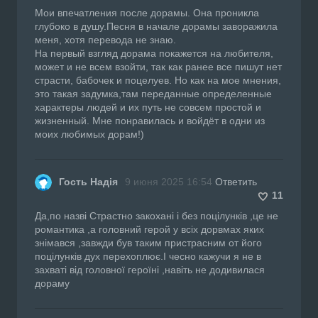
Мои впечатления после дорамы. Она проникла
глубоко в душу.Песня в начале дорамы заворажила
меня, хотя перевода не знаю.
На первый взгляд дорама покажется на любителя,
может и не всем взойти, так как ранее все пишут нет
страсти, бабочек и поцелуев. Но как на мое мнения,
это такая задумка,там переданные определенные
характеры людей и их путь не совсем простой и
жизненный. Мне понравилась и войдёт в одни из
моих любимых дорам!)
Гость Надія
9 июня 2025 16:54
Ответить
11
Да,по назві Страстно закохані і без поцілунків ,це не
романтика ,а головний герой у всіх дорвмах яких
знімався ,завжди був таким пристрасним от його
поцілунків дух перехоплює.І чесно кажучи я не в
захваті від головної героїні ,навіть не додивилася
дораму