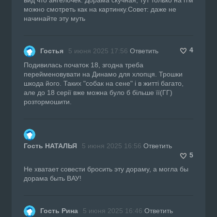
можно смотреть как на картинку.Совет: даже не
начинайте эту муть
4
Гостья
5 июня 2025 17:56
Ответить
Подивилась початок 18, згодна треба
перейменовувати на Динамо для хлопця. Трошки
шкода його. Таких "собак на сене" і в житті багато,
але до 18 серії вже можна було б більше її(ГГ)
розтормошити.
Гость НАТАЛЬЯ
5 июня 2025 16:56
Ответить
5
Не хватает совести бросить эту дораму, а могла бы
дорама быть ВАУ!
Гость Рина
5 июня 2025 16:46
Ответить