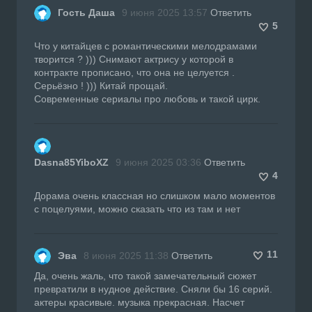
Гость Даша
9 июня 2025 13:57
Ответить
5
Что у китайцев с романтическими мелодрамами
творится ? ))) Снимают актрису у которой в
контракте прописано, что она не целуется .
Серьёзно ! ))) Китай прощай.
Современные сериалы про любовь и такой цирк.
Dasna85YiboXZ
9 июня 2025 03:36
Ответить
4
Дорама очень классная но слишком мало моментов
с поцелуями, можно сказать что из там и нет
11
Эва
8 июня 2025 11:38
Ответить
Да, очень жаль, что такой замечательный сюжет
превратили в нудное действие. Сняли бы 16 серий.
актеры красивые. музыка прекрасная. Насчет