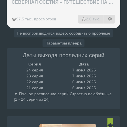
СЕВЕРНАЯ ОСЕТИЯ – ПУТЕШЕСТВИЕ НА КАВКАЗ часть 4
РЕКЛАМА
РЕКЛАМА
РЕКЛАМА
97.5 тыс. просмотров
2.0 тыс.
Не воспроизводится видео, сообщить о проблеме
Параметры плеера
Даты выхода последних серий
Серия
Дата
24 серия
7 июня 2025
23 серия
7 июня 2025
22 серия
6 июня 2025
21 серия
6 июня 2025
▼ Полное расписание серий Страстно влюблённые
[1 - 24 серии из 24]