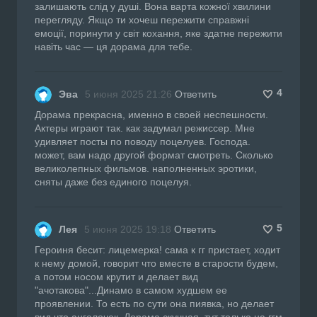
залишають слід у душі. Вона варта кожної хвилини
перегляду. Якщо ти хочеш пережити справжні
емоції, поринути у світ кохання, яке здатне пережити
навіть час — ця дорама для тебе.
4
Эва
5 июня 2025 21:26
Ответить
Дорама прекрасна, именно в своей неспешности.
Актеры играют так. как задумал режиссер. Мне
удивляет посты по поводу поцелуев. Господа.
может, вам надо другой формат смотреть. Сколько
великолепных фильмов. наполненных эротики,
сняты даже без единого поцелуя.
5
Лея
5 июня 2025 19:18
Ответить
Героиня бесит: лицемерка! сама к гг пристает, ходит
к нему домой, говорит что вместе в старости будем,
а потом носом крутит и делает вид
"ачотакова"...Динамо в самом худшем ее
проявлении. То есть по сути она пиявка, но делает
вид что ангелочек. Дорама скучная, тут только на ггм