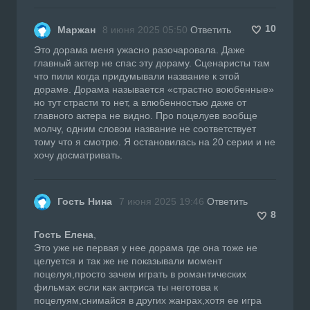
10
Маржан
8 июня 2025 05:50
Ответить
Это дорама меня ужасно разочаровала. Даже
главный актер не спас эту дораму. Сценаристы там
что пили когда придумывали название к этой
дораме. Дорама называется «страстно воюбенные»
но тут страсти то нет, а влюбенностью даже от
главного актера не видно. Про поцелуев вообще
молчу, одним словом название не соответствует
тому что я смотрю. Я остановилась на 20 серии и не
хочу досматривать.
Гость Нина
7 июня 2025 19:46
Ответить
8
Гость Елена
,
Это уже не первая у нее дорама где она тоже не
целуется и так же не показывали момент
поцелуя,просто зачем играть в романтических
фильмах если как актриса ты неготова к
поцелуям,снимайся в других жанрах,хотя ее игра