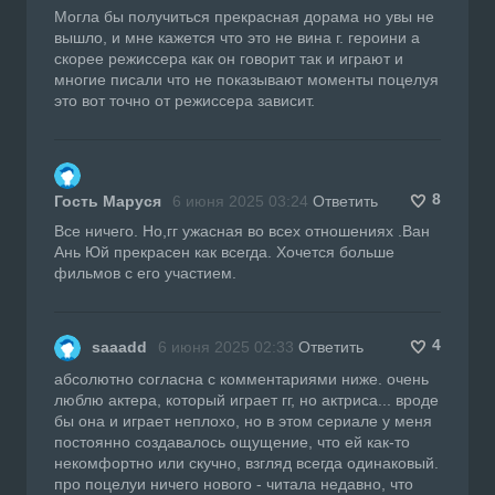
Могла бы получиться прекрасная дорама но увы не
вышло, и мне кажется что это не вина г. героини а
скорее режиссера как он говорит так и играют и
многие писали что не показывают моменты поцелуя
это вот точно от режиссера зависит.
8
Гость Маруся
6 июня 2025 03:24
Ответить
Все ничего. Но,гг ужасная во всех отношениях .Ван
Ань Юй прекрасен как всегда. Хочется больше
фильмов с его участием.
4
saaadd
6 июня 2025 02:33
Ответить
абсолютно согласна с комментариями ниже. очень
люблю актера, который играет гг, но актриса... вроде
бы она и играет неплохо, но в этом сериале у меня
постоянно создавалось ощущение, что ей как-то
некомфортно или скучно, взгляд всегда одинаковый.
про поцелуи ничего нового - читала недавно, что