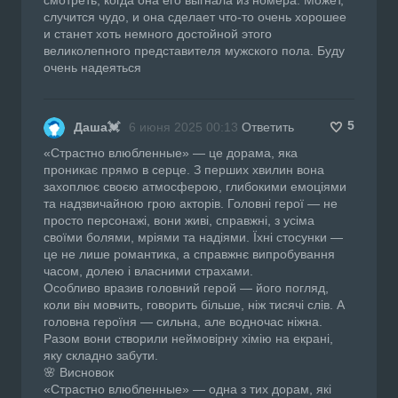
случится чудо, и она сделает что-то очень хорошее
и станет хоть немного достойной этого
великолепного представителя мужского пола. Буду
очень надеяться
5
Даша💓
6 июня 2025 00:13
Ответить
«Страстно влюбленные» — це дорама, яка
проникає прямо в серце. З перших хвилин вона
захоплює своєю атмосферою, глибокими емоціями
та надзвичайною грою акторів. Головні герої — не
просто персонажі, вони живі, справжні, з усіма
своїми болями, мріями та надіями. Їхні стосунки —
це не лише романтика, а справжнє випробування
часом, долею і власними страхами.
Особливо вразив головний герой — його погляд,
коли він мовчить, говорить більше, ніж тисячі слів. А
головна героїня — сильна, але водночас ніжна.
Разом вони створили неймовірну хімію на екрані,
яку складно забути.
🌸 Висновок
«Страстно влюбленные» — одна з тих дорам, які