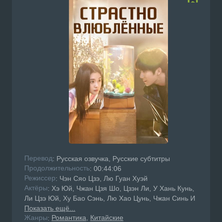
Перевод
: Русская озвучка, Русские субтитры
Продолжительность
: 00:44:06
Режисcер
: Чэн Сяо Цзэ, Лю Гуан Хуэй
Актёры
: Хэ Юй, Чжан Цзя Шо, Цзэн Ли, У Хань Кунь,
Ли Цзэ Юй, Ху Бао Сэнь, Лю Хао Цунь, Чжан Синь И
Показать ещё...
Жанры
Романтика
Китайские
: