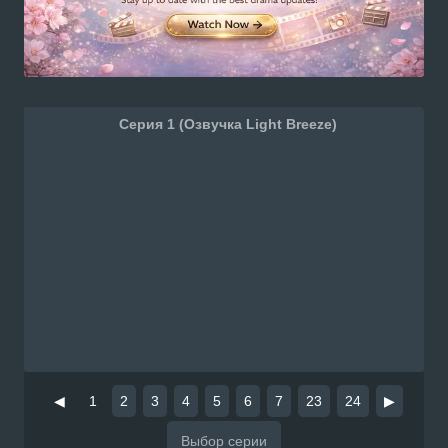
Серия 1 (Озвучка Light Breeze)
◀
1
2
3
4
5
6
7
23
24
▶