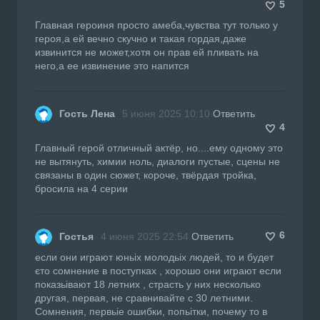
5
Главная героиня просто амеба,чувства тут только у
героя,а ей вечно скучно и такая гордая,даже
извинится не может,хотя он прав ей пливать на
него,а ее извинение это напится
Гость Лена
5 июня 2025 10:10
Ответить
4
Главный герой отличный актёр, но....ему одному это
не вытянуть, химии ноль, диалоги пустые, сцены не
связаны в один сюжет, короче, твёрдая тройка,
бросила на 4 серии
6
Гостья
4 июня 2025 22:54
Ответить
если они играют юньіх молодьіх людей, то и будет
єто сомнение в поступках , хорошо они играют если
показьівают 18 летних , страсть у них несколько
другая, первая, не сравнивайте с 30 летними.
Сомнения, первьіе ошибки, попьітки, почему то в