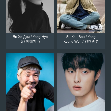
Ян Хе Джи / Yang Hye
Ян Кён Вон / Yang
Ji / 양혜지 ()
Kyung Won / 양경원 ()