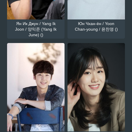
Ян Ик Джун / Yang Ik
Юн Чхан-ён / Yoon
Joon / 양익준 (Yang Ik
Chan-young / 윤찬영 ()
June) ()