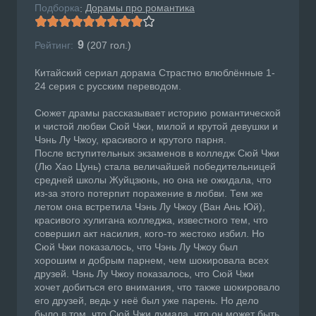
Подборка
Дорамы про романтика
:
9
Рейтинг:
(
207
гол.)
Китайский сериал дорама Страстно влюблённые 1-
24 серия с русским переводом.
Сюжет драмы рассказывает историю романтической
и чистой любви Сюй Чжи, милой и крутой девушки и
Чэнь Лу Чжоу, красивого и крутого парня.
После вступительных экзаменов в колледж Сюй Чжи
(Лю Хао Цунь) стала величайшей победительницей
средней школы Жуйцзюнь, но она не ожидала, что
из-за этого потерпит поражение в любви. Тем же
летом она встретила Чэнь Лу Чжоу (Ван Ань Юй),
красивого хулигана колледжа, известного тем, что
совершил акт насилия, кого-то жестоко избил. Но
Сюй Чжи показалось, что Чэнь Лу Чжоу был
хорошим и добрым парнем, чем шокировала всех
друзей. Чэнь Лу Чжоу показалось, что Сюй Чжи
хочет добиться его внимания, что также шокировало
его друзей, ведь у неё был уже парень. Но дело
было в том, что Сюй Чжи думала, что он может быть