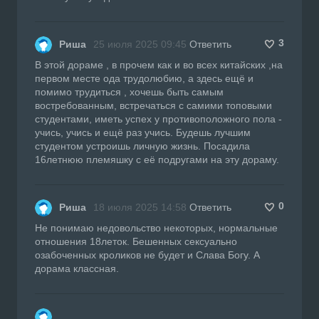
3
Риша
25 июля 2025 09:45
Ответить
В этой дораме , в прочем как и во всех китайских ,на
первом месте ода трудолюбию, а здесь ещё и
помимо трудиться , хочешь быть самым
востребованным, встречаться с самими топовыми
студентами, иметь успех у противоположного пола -
учись, учись и ещё раз учись. Будешь лучшим
студентом устроишь личную жизнь. Посадила
16летнюю племяшку с её подругами на эту дораму.
0
Риша
18 июля 2025 14:58
Ответить
Не понимаю недовольство некоторых, нормальные
отношения 18леток. Бешенных сексуально
озабоченных кроликов не будет и Слава Богу. А
дорама классная.