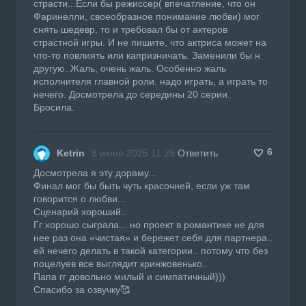
страсти...Если бы режиссер( впечатление, что он
Фаринелли, своеобразное понимание любви) мог
снять шедевр, то и требовал бы от актеров
страстной игры. И не пишите, что актриса может на
что-то повлиять или капризничать. Заменили бы н
другую. Жаль, очень жаль. Особенно жаль
исполнителя главной роли. надо играть, а играть то
нечего. Досмотрела до середины 20 серии.
Бросила.
6
Ketrin
8 июня 2025 11:29
Ответить
Досмотрела я эту дораму...
Финал мог бы быть чуть красочней, если уж там
говорится о любви...
Сценарий хороший..
Гг хорошо сыграла... но проект в романтике не для
нее раз она «чистая» и бережет себя для партнера..
ей нечего делать в такой категории.. потому что без
поцелуев все выглядит кринжовенько..
Папа гг довольно милый и симпатичный)))
Спасибо за озвучку🥰