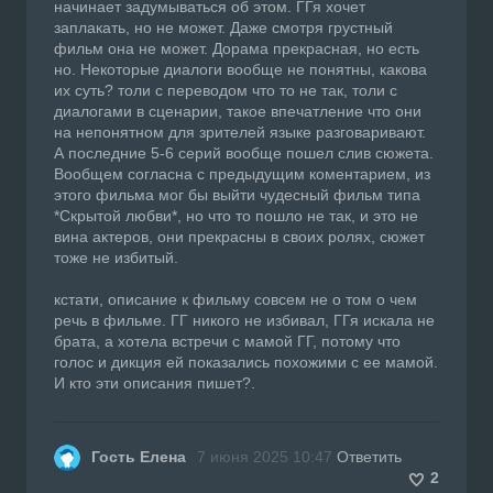
начинает задумываться об этом. ГГя хочет
заплакать, но не может. Даже смотря грустный
фильм она не может. Дорама прекрасная, но есть
но. Некоторые диалоги вообще не понятны, какова
их суть? толи с переводом что то не так, толи с
диалогами в сценарии, такое впечатление что они
на непонятном для зрителей языке разговаривают.
А последние 5-6 серий вообще пошел слив сюжета.
Вообщем согласна с предыдущим коментарием, из
этого фильма мог бы выйти чудесный фильм типа
*Скрытой любви*, но что то пошло не так, и это не
вина актеров, они прекрасны в своих ролях, сюжет
тоже не избитый.
кстати, описание к фильму совсем не о том о чем
речь в фильме. ГГ никого не избивал, ГГя искала не
брата, а хотела встречи с мамой ГГ, потому что
голос и дикция ей показались похожими с ее мамой.
И кто эти описания пишет?.
Гость Елена
7 июня 2025 10:47
Ответить
2