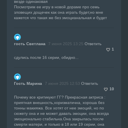
везде одинаковая
Посмотрим ее игру в новой дораме про семь
зловещих дощечек как она играть будет,но мне
кажется что такая же без эмоцианальная и будет
гость Светлана
7 июня 2025 13:25
Ответить
1
сдулись после 16 серии, обидно...
Гость Марина
7 июня 2025 12:53
Ответить
10
Почему все критикуют ГГ? Прекрасная актриса :
приятная внешность,хоризматична, хороша без
тонны макияжа. Все хотят от нее эмоций, но по
сюжету она и не может давать эмоции, она всегда
эмоционально стабильна.Она закрылась после
смерти матери, и только в 18 или 19 серии, она