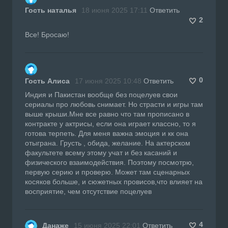
Гость наталья
18 июня 2025 17:11
Ответить
2
Все! Бросаю!
0
Гость Алиса
17 июня 2025 10:48
Ответить
Индия и Пакистан вообще без поцелуев свои
сериалы про любовь снимает. Но страсти и игры там
выше крыши.Мне все равно что там прописано в
контракте у актрисы, если она играет классно, то я
готова терпеть. Для меня важна эмоция и кк она
отыграна. Грусть , обида, желание. На актерском
факультете всему этому учат и без касаний и
физического взаимодействия. Поэтому посмотрю,
первую серию и проверю. Может там сценарных
косяков больше, и сюжетных провисов,что влияет на
восприятие, чем отсутствие поцелуев
4
Данаже
15 июня 2025 22:01
Ответить