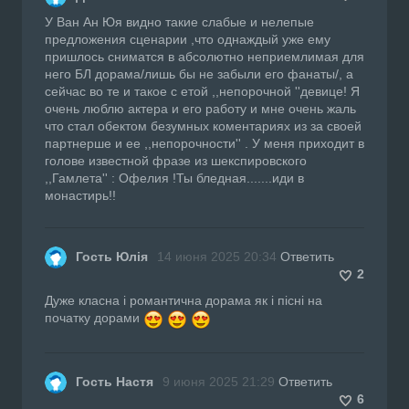
У Ван Ан Юя видно такие слабые и нелепые
предложения сценарии ,что однаждый уже ему
пришлось сниматся в абсолютно неприемлимая для
него БЛ дорама/лишь бы не забыли его фанаты/, а
сейчас во те и такое с етой ,,непорочной ''девице! Я
очень люблю актера и его работу и мне очень жаль
что стал обектом безумных коментариях из за своей
партнерше и ее ,,непорочности'' . У меня приходит в
голове известной фразе из шекспировского
,,Гамлета'' : Офелия !Ты бледная.......иди в
монастирь!!
Гость Юлія
14 июня 2025 20:34
Ответить
2
Дуже класна і романтична дорама як і пісні на
початку дорами
Гость Настя
9 июня 2025 21:29
Ответить
6