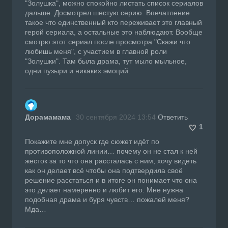
"Золушка", можно спокойно листать список сериалов
дальше. Досмотрел шестую серию. Впечатление
такое что единственный кто переживает это главный
герой сериала, а остальные это наблюдают. Вообще
смотрю этот сериал после просмотра "Скажи что
любишь меня", с участием в главной роли
"Золушки". Там была драма, тут мыло мыльное,
одни пузыри и никаких эмоций.
Дорамамама
30 сентября 2024 13:54
Ответить
1
Покажите мне допуск где сюжет идёт по
противоположной линии… почему он не стал к ней
жесток за то что она рассталась с ним, хочу видеть
как он делает всё чтобы она подтвердила своё
решение расстаться и в итоге он понимает что она
это делает намеренно и любит его. Мне нужна
подобная драма и буря чувств… пожалей меня?
Мда…