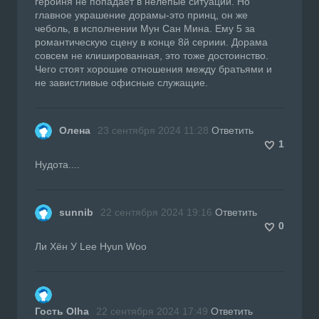
героиня не попадает в нелепые ситуации. Но
главное украшение дорамы-это принц, он же
чеболь, в исполнении Мун Сан Мина. Ему 5 за
романтическую сцену в конце 8й сериии. Дорама
совсем не клишированная, это тоже достоинство.
Чего стоят хорошие отношения между братьями и
не завистливые офисные служащие.
Олена
23 сентября 2024 11:28
Ответить
1
Нудота....
sunnib
22 сентября 2024 19:16
Ответить
0
Ли Хён У Lee Hyun Woo
Гость Olha
22 сентября 2024 17:49
Ответить