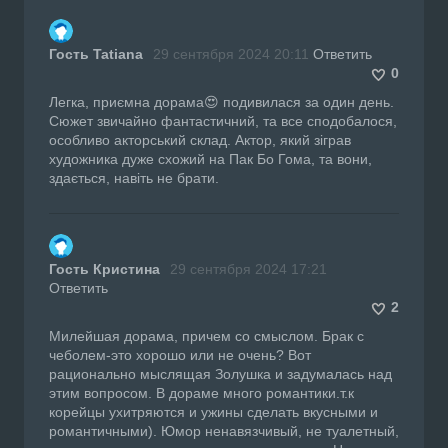
Гость Tatiana
29 сентября 2024 20:11
Ответить
0
Легка, приємна дорама😍 подивилася за один день.
Сюжет звичайно фантастичний, та все сподобалося,
особливо акторський склад. Актор, який зіграв
художника дуже схожий на Пак Бо Гома, та вони,
здається, навіть не брати.
Гость Кристина
29 сентября 2024 17:21
Ответить
2
Милейшая дорама, причем со смыслом. Брак с
чеболем-это хорошо или не очень? Вот
рационально мыслящая Золушка и задумалась над
этим вопросом. В дораме много романтики.т.к
корейцы ухитряются и ужины сделать вкусными и
романтичными). Юмор ненавязчивый, не туалетный,