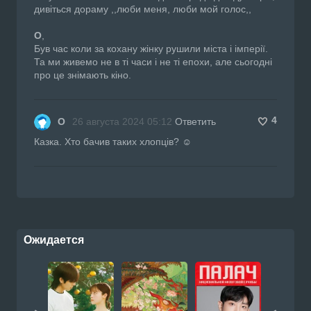
дивіться дораму ,,люби меня, люби мой голос,,
О
,
Був час коли за кохану жінку рушили міста і імперії.
Та ми живемо не в ті часи і не ті епохи, але сьогодні
про це знімають кіно.
4
О
26 августа 2024 05:12
Ответить
Казка. Хто бачив таких хлопців? ☺️
Ожидается