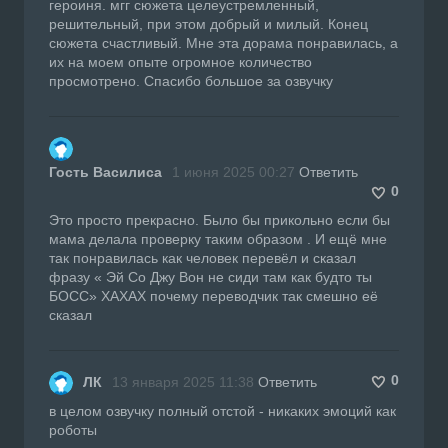
героиня. мгг сюжета целеустремленный,
решительный, при этом добрый и милый. Конец
сюжета счастливый. Мне эта дорама понравилась, а
их на моем опыте огромное количество
просмотрено. Спасибо большое за озвучку
Гость Василиса
1 июня 2025 00:27
Ответить
0
Это просто прекрасно. Было бы прикольно если бы
мама делала проверку таким образом . И ещё мне
так понравилась как человек перевёл и сказал
фразу « Эй Со Джу Вон не сиди там как будто ты
БОСС» ХАХАХ почему переводчик так смешно её
сказал
0
ЛК
13 января 2025 11:38
Ответить
в целом озвучку полный отстой - никаких эмоций как
роботы