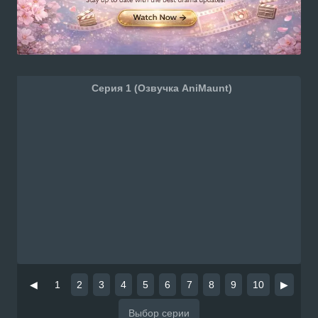
Серия 1 (Озвучка AniMaunt)
◀
1
2
3
4
5
6
7
8
9
10
▶