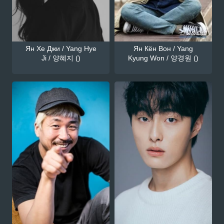
Ян Хе Джи / Yang Hye
Ян Кён Вон / Yang
Ji / 양혜지 ()
Kyung Won / 양경원 ()