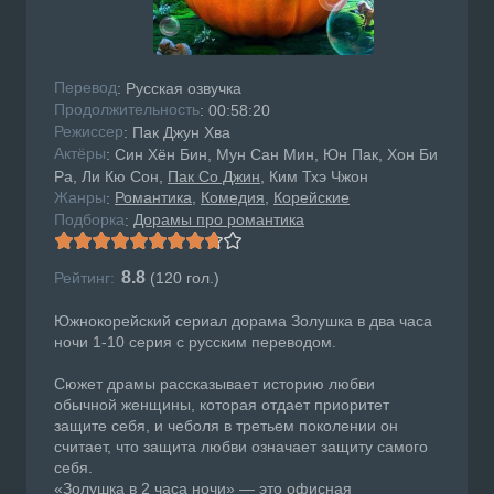
Перевод
: Русская озвучка
Продолжительность
: 00:58:20
Режисcер
: Пак Джун Хва
Актёры
: Син Хён Бин, Мун Сан Мин, Юн Пак, Хон Би
Ра, Ли Кю Сон,
Пак Со Джин
, Ким Тхэ Чжон
Жанры
Романтика
Комедия
Корейские
:
Подборка
Дорамы про романтика
:
8.8
Рейтинг:
(
120
гол.)
Южнокорейский сериал дорама Золушка в два часа
ночи 1-10 серия с русским переводом.
Сюжет драмы рассказывает историю любви
обычной женщины, которая отдает приоритет
защите себя, и чеболя в третьем поколении он
считает, что защита любви означает защиту самого
себя.
«Золушка в 2 часа ночи» — это офисная