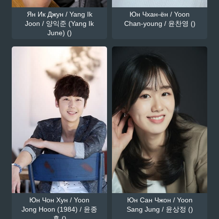
Ян Ик Джун / Yang Ik
Юн Чхан-ён / Yoon
Joon / 양익준 (Yang Ik
Chan-young / 윤찬영 ()
June) ()
Юн Чон Хун / Yoon
Юн Сан Чжон / Yoon
Jong Hoon (1984) / 윤종
Sang Jung / 윤상정 ()
훈 ()