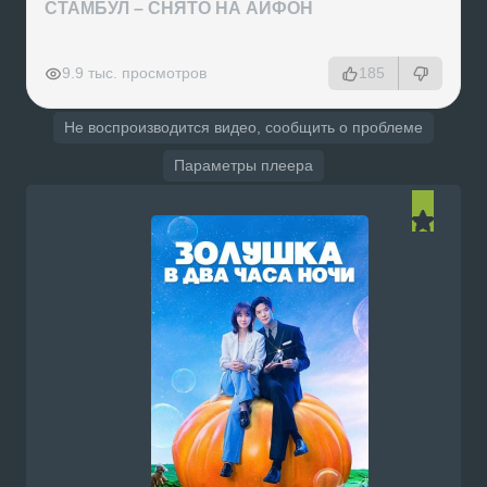
СТАМБУЛ – СНЯТО НА АЙФОН
РЕКЛАМА
РЕКЛАМА
РЕКЛАМА
РЕКЛАМА
9.9 тыс. просмотров
185
Не воспроизводится видео, сообщить о проблеме
Параметры плеера