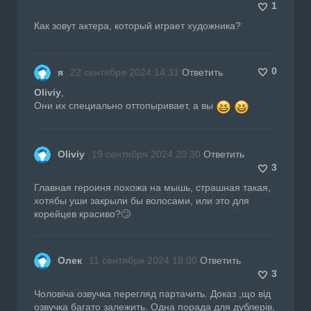
1
Как зовут актера, который играет художника?
0
я
22 сентября 2024 14:31
Ответить
Oliviy
,
Они их специально оттопыривает, а вы
Oliviy
19 сентября 2024 20:30
Ответить
3
Главная героиня похожа на мышь, страшная такая,
хотябы уши закрыли бы волосами, или это для
корейцев красиво?🙄
Олек
11 сентября 2024 18:00
Ответить
3
Чоловіча озвучка перегляд партачить. Доказ ,що від
озвучка багато залежить. Одна порада для дублерів,