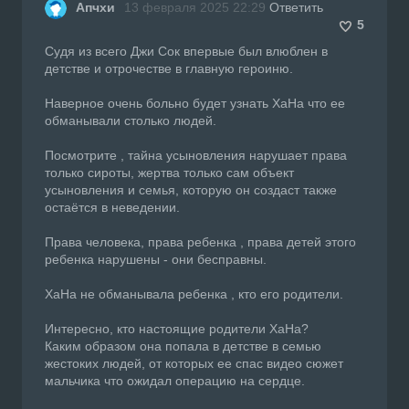
Апчхи
13 февраля 2025 22:29
Ответить
5
Судя из всего Джи Сок впервые был влюблен в
детстве и отрочестве в главную героиню.
Наверное очень больно будет узнать ХаНа что ее
обманывали столько людей.
Посмотрите , тайна усыновления нарушает права
только сироты, жертва только сам объект
усыновления и семья, которую он создаст также
остаётся в неведении.
Права человека, права ребенка , права детей этого
ребенка нарушены - они бесправны.
ХаНа не обманывала ребенка , кто его родители.
Интересно, кто настоящие родители ХаНа?
Каким образом она попала в детстве в семью
жестоких людей, от которых ее спас видео сюжет
мальчика что ожидал операцию на сердце.