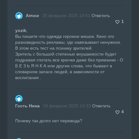
Апчхи
25 февраля 2025 14:51
Ответить
1
yozik
,
Вы пишите что одежда героини мешок. Кино это
разновидность рекламы, где навязывают ненужное.
В этом есть тест на психику зрителей.
Зритель с большой степенью внушаемости будет
подражая глотать все крючки даже без приманки - О
Б Е З Ь Я Н К А или другие слова, что бывают в
словарном запасе людей, в зависимости от
воспитания .
Гость Нина
18 февраля 2025 14:33
Ответить
4
Почему так долго нет перевода?