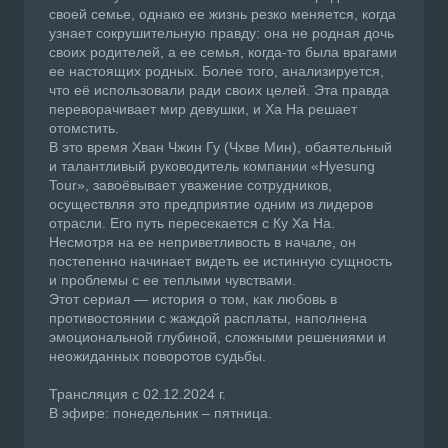
своей семье, однако ее жизнь резко меняется, когда
узнает сокрушительную правду: она не родная дочь
своих родителей, а ее семья, когда-то была врагами
ее настоящих родных. Более того, анализируется,
что её использовали ради своих целей. Эта правда
переворачивает мир девушки, и Ха На решает
отомстить.
В это время Хван Чжин Гу (Чхве Мин), обаятельный
и талантливый руководитель компании «Hyesung
Tour», завоёвывает уважение сотрудников,
осуществляя это предприятие одним из лидеров
отрасли. Его путь пересекается с Ку Ха На.
Несмотря на ее неприветливость в начале, он
постепенно начинает видеть ее истинную сущность
и проблемы с ее теплыми чувствами.
Этот сериал — история о том, как любовь в
противостоянии с жаждой расплаты, наполнена
эмоциональной глубиной, сложными решениями и
неожиданных поворотов судьбы.
Трансляция с 02.12.2024 г.
В эфире: понедельник – пятница.