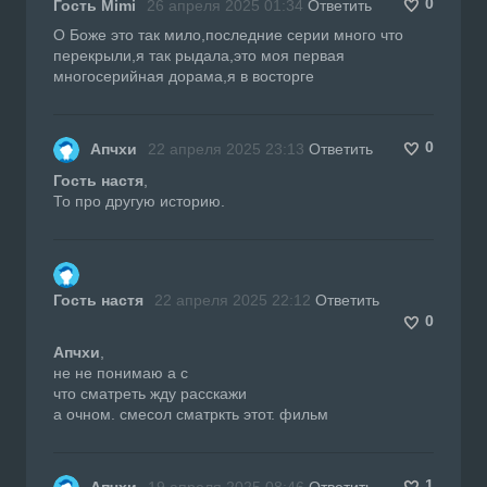
0
Гость Mimi
26 апреля 2025 01:34
Ответить
О Боже это так мило,последние серии много что
перекрыли,я так рыдала,это моя первая
многосерийная дорама,я в восторге
0
Апчхи
22 апреля 2025 23:13
Ответить
Гость настя
,
То про другую историю.
Гость настя
22 апреля 2025 22:12
Ответить
0
Апчхи
,
не не понимаю а с
что сматреть жду расскажи
а очном. смесол сматркть этот. фильм
1
Апчхи
19 апреля 2025 08:46
Ответить