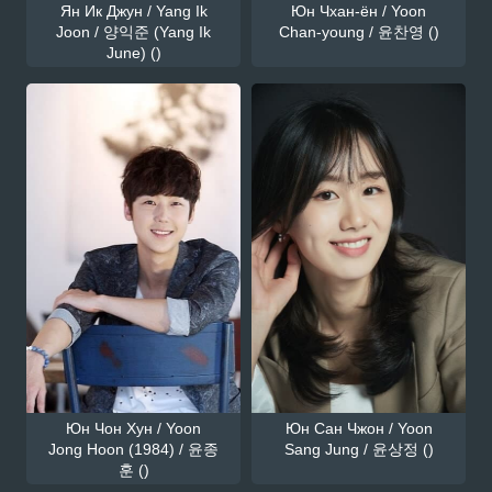
Ян Ик Джун / Yang Ik
Юн Чхан-ён / Yoon
Joon / 양익준 (Yang Ik
Chan-young / 윤찬영 ()
June) ()
Юн Чон Хун / Yoon
Юн Сан Чжон / Yoon
Jong Hoon (1984) / 윤종
Sang Jung / 윤상정 ()
훈 ()