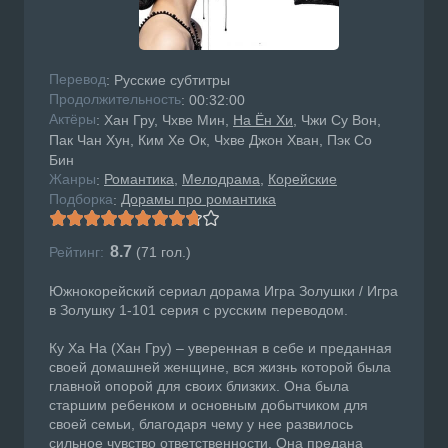
Перевод
: Русские субтитры
Продолжительность
: 00:32:00
Актёры
: Хан Гру, Чхве Мин,
На Ён Хи
, Чжи Су Вон,
Пак Чан Хун, Ким Хе Ок, Чхве Джон Хван, Пэк Со
Бин
Жанры
Романтика
Мелодрама
Корейские
:
Подборка
Дорамы про романтика
:
8.7
Рейтинг:
(
71
гол.)
Южнокорейский сериал дорама Игра Золушки / Игра
в Золушку 1-101 серия с русским переводом.
Ку Ха На (Хан Гру) – уверенная в себе и преданная
своей домашней женщине, вся жизнь которой была
главной опорой для своих близких. Она была
старшим ребенком и основным добытчиком для
своей семьи, благодаря чему у нее развилось
сильное чувство ответственности. Она предана