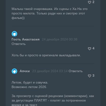
2
Малыш такой очаровашка. Их сцены с Ха На это
просто милота. Только ради них и смотрю этот
фильм))
Гость Анастасия
24 декабря 2024 00:38
Ответить
4
Хоть бы и просто в оригинале выкладывали.
Апчхи
23 декабря 2024 03:14
Ответить
3
Летом, будет и озвучка.
Возможно летом 2026.
За просмотр с оценкой рецензии (комментарии), как
за дегустации ПЛАТЯТ - платят за потраченное
время и за текст.