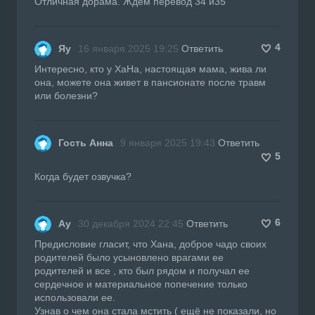
Отличная дорама. Ждем перевод 34 и35
4
Яу
16 января 2025 19:25
Ответить
Интересно, кто у ХаНа, настоящая мама, жива ли
она, можете она живет в пансионате после травм
или болезни?
Гость Анна
9 января 2025 19:43
Ответить
5
Когда будет озвучка?
6
Ау
30 декабря 2024 22:45
Ответить
Предисловие гласит, что Хана, доброе чадо своих
родителей было усыновлено врагами ее
родителей и все , кто был рядом и получал ее
сердечное и материальное попечение только
использовали ее.
Узнав о чем она стала мстить ( ещё не показали, но