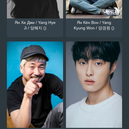
Ян Хе Джи / Yang Hye
Ян Кён Вон / Yang
Ji / 양혜지 ()
Kyung Won / 양경원 ()