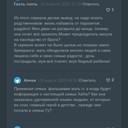
Гость гость
16 апреля 2025 11:28
Ответить
1
Из этого сериала делаю вывод: не надо искать
родственников- жизнь избавила от паразитов ,
радуйся! Мен джин не раскрыта до конца, почему
она хочет всё захапать.Может председатель кинула
на наследство от брата?
В сериале может не было целью,но показан закон
бумеранга- мать обездолила многих людей и сама
лишила себя и свою семью радости , дочь
пострадала, муж всё плачет, внук бедный ребёнок/
2
Апчхи
28 марта 2025 04:53
Ответить
Приемная семья, фальшивая мать гг, а когда будет
информация о настоящей семье ХаНа? Как она
оказалась удочеренной злыми людьми, от которых
ее спас главный герой в детстве , прежде чем
попала в семью Гу?