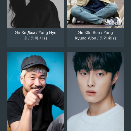
Ян Хе Джи / Yang Hye
Ян Кён Вон / Yang
Ji / 양혜지 ()
Kyung Won / 양경원 ()