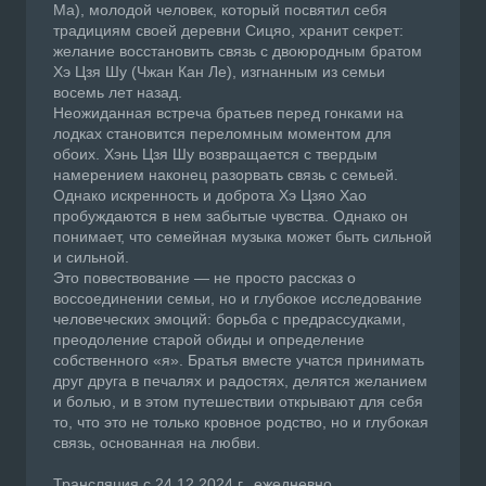
Ма), молодой человек, который посвятил себя
традициям своей деревни Сицяо, хранит секрет:
желание восстановить связь с двоюродным братом
Хэ Цзя Шу (Чжан Кан Ле), изгнанным из семьи
восемь лет назад.
Неожиданная встреча братьев перед гонками на
лодках становится переломным моментом для
обоих. Хэнь Цзя Шу возвращается с твердым
намерением наконец разорвать связь с семьей.
Однако искренность и доброта Хэ Цзяо Хао
пробуждаются в нем забытые чувства. Однако он
понимает, что семейная музыка может быть сильной
и сильной.
Это повествование — не просто рассказ о
воссоединении семьи, но и глубокое исследование
человеческих эмоций: борьба с предрассудками,
преодоление старой обиды и определение
собственного «я». Братья вместе учатся принимать
друг друга в печалях и радостях, делятся желанием
и болью, и в этом путешествии открывают для себя
то, что это не только кровное родство, но и глубокая
связь, основанная на любви.
Трансляция с 24.12.2024 г., ежедневно.