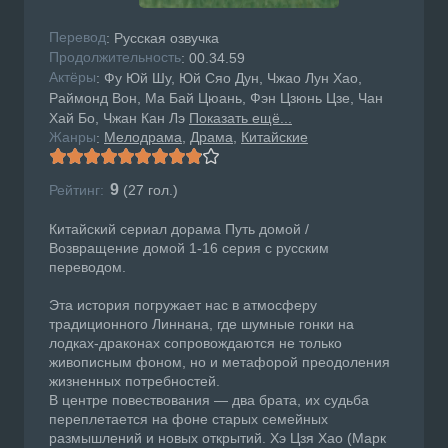
Перевод
: Русская озвучка
Продолжительность
: 00.34.59
Актёры
: Фу Юй Шу, Юй Сяо Дун, Чжао Лун Хао,
Раймонд Вон, Ма Бай Цюань, Фэн Цзюнь Цзе, Чан
Хай Бо, Чжан Кан Лэ
Показать ещё...
Жанры
Мелодрама
Драма
Китайские
:
9
Рейтинг:
(
27
гол.)
Китайский сериал дорама Путь домой /
Возвращение домой 1-16 серия с русским
переводом.
Эта история погружает нас в атмосферу
традиционного Линнана, где шумные гонки на
лодках-драконах сопровождаются не только
живописным фоном, но и метафорой преодоления
жизненных потребностей.
В центре повествования — два брата, их судьба
переплетается на фоне старых семейных
размышлений и новых открытий. Хэ Цзя Хао (Марк