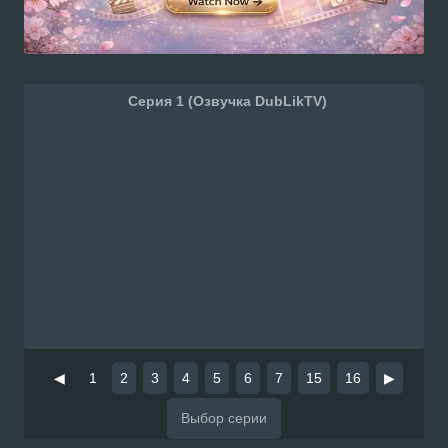
Серия 1 (Озвучка DubLikTV)
◀
1
2
3
4
5
6
7
15
16
▶