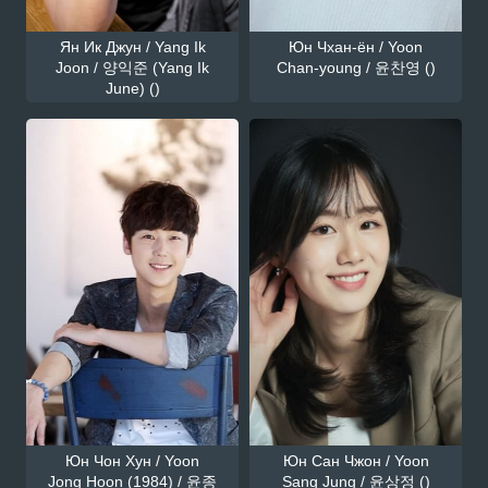
Ян Ик Джун / Yang Ik
Юн Чхан-ён / Yoon
Joon / 양익준 (Yang Ik
Chan-young / 윤찬영 ()
June) ()
Юн Чон Хун / Yoon
Юн Сан Чжон / Yoon
Jong Hoon (1984) / 윤종
Sang Jung / 윤상정 ()