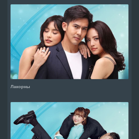
Лакорны