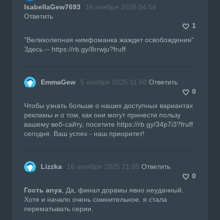
IsabellaGew7693
16 ноября 2025 04:54
Ответить
1
"Великолепная нимфоманка жаждет освобождения".
Здесь -- https://rb.gy/8rrwju?fruff
EmmaGew
5 ноября 2025 11:58
Ответить
0
Чтобы узнать больше о наших доступных вариантах
рекламы и о том, как они могут принести пользу
вашему веб-сайту, посетите https://rb.gy/34p7i3?fruff
сегодня. Ваш успех - наш приоритет!
Lizzka
16 октября 2025 21:05
Ответить
0
Гость anya
, Да, финал дорамы явно неудачный.
Хотя и начало очень сомнительное. я стала
перематывать серии.