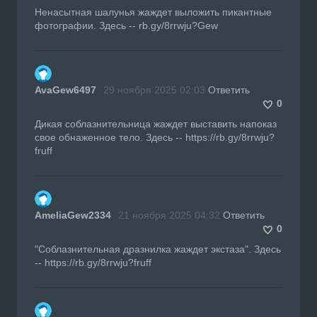
Ненасытная шалунья жаждет выложить пикантные
фотографии. Здесь -- rb.gy/8rrwju?Gew
AvaGew6497
29 ноября 2025 02:03
Ответить
0
Дикая соблазнительница жаждет выставить напоказ
свое обнаженное тело. Здесь -- https://rb.gy/8rrwju?
fruff
AmeliaGew2334
21 ноября 2025 04:32
Ответить
0
"Соблазнительная дразнилка жаждет экстаза". Здесь
-- https://rb.gy/8rrwju?fruff