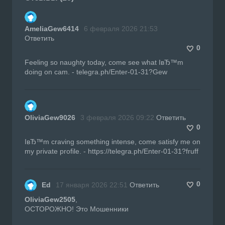
AmeliaGew6414
6 февраля 2026 21:53
Ответить
0
Feeling so naughty today, come see what IвЂ™m
doing on cam. - telegra.ph/Enter-01-31?Gew
OliviaGew9026
3 февраля 2026 09:22
Ответить
0
IвЂ™m craving something intense, come satisfy me on
my private profile. - https://telegra.ph/Enter-01-31?fruff
0
Ed
17 января 2026 22:51
Ответить
OliviaGew2505
,
ОСТОРОЖНО! Это Мошенники