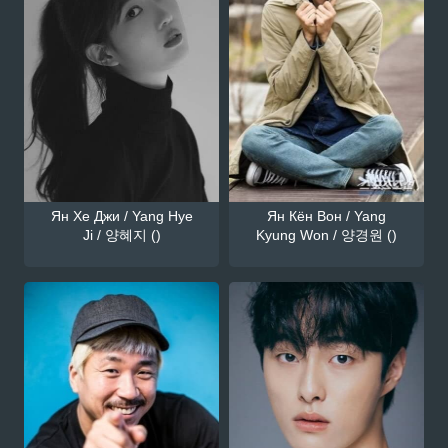
Ян Хе Джи / Yang Hye
Ян Кён Вон / Yang
Ji / 양혜지 ()
Kyung Won / 양경원 ()