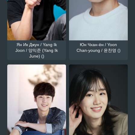
Ян Ик Джун / Yang Ik
Юн Чхан-ён / Yoon
Joon / 양익준 (Yang Ik
Chan-young / 윤찬영 ()
June) ()