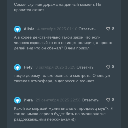
Самая скучная дорама на данный момент. Не
нравится сюжет.
0
Alisia
4 октября 2025 01:10
Ответить
А в корее действительно такой закон что если
человек взрослый то его не ищет полиция, а просто
делай вид что он сбежал? В чем прикол
0
Hety
3 октября 2025 15:25
Ответить
такую дораму только осенью и смотреть. Очень уж
тяжелая атмосфера, в депрессию вгоняет.
0
Инга
29 сентября 2025 22:58
Ответить
Какой же мерзкий мужик вначале, продавец муд*к. Я
так понимаю сериал будет бить по эмоционалке
раздражающими персонажами))