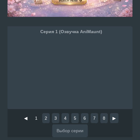
Серия 1 (Озвучка AniMaunt)
◀
1
2
3
4
5
6
7
8
▶