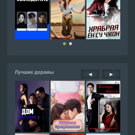
Лучшие дорамы
◀
▶