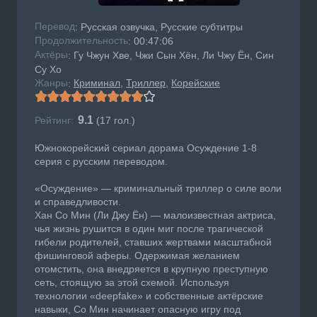
Перевод
: Русская озвучка, Русские субтитры
Продолжительность
: 00:47:06
Актёры
: Гу Чжун Хве, Чжи Сын Хён, Ли Чжу Ён, Син
Су Хо
Жанры
Криминал
Триллер
Корейские
:
9.1
Рейтинг:
(
17
гол.)
Южнокорейский сериал дорама Осуждение 1-8
серия с русским переводом.
«Осуждение» — криминальный триллер о силе воли
и справедливости.
Хан Со Мин (Ли Джу Ён) — малоизвестная актриса,
чья жизнь рушится в один миг после трагической
гибели родителей, ставших жертвами масштабной
фишинговой аферы. Одержимая желанием
отомстить, она внедряется в крупную преступную
сеть, стоящую за этой схемой. Используя
технологии «deepfake» и собственные актёрские
навыки, Со Мин начинает опасную игру под