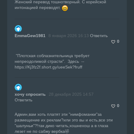
Женский перевод тошнотворный. С корейской
интонацией переводят.
EmmaGew1981
8 января 2026 16:13
Ответить
0
"Плотская соблазнительница требует
непреодолимой страсти". Здесь --
https://Kj3fz2f.short.gy/ueeSek?fruff
хочу спросить
28 декабря 2025 14:57
Ответить
0
Админ,вам хоть платят эти "нимфоманки"за
размещение их реклам?или это вы и есть,все эти
"шалуньи"?!так дико читать,хошнехош а в глаза
лезет не по сабжу вербка🤣