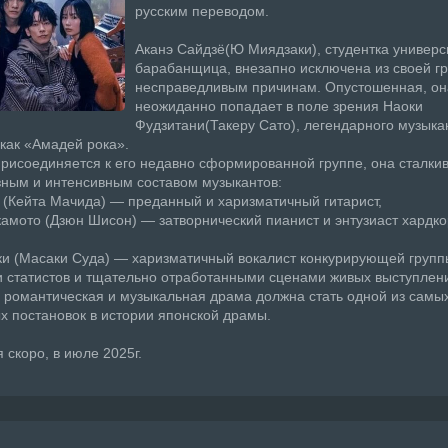
русским переводом.
Аканэ Сайдзё(Ю Миядзаки), студентка универс
барабанщица, внезапно исключена из своей г
несправедливым причинам. Опустошенная, он
неожиданно попадает в поле зрения Наоки
Фудзитани(Такеру Сато), легендарного музыка
 как «Амадей рока».
присоединяется к его недавно сформированной группе, она сталкив
ным и интенсивным составом музыкантов:
 (Кейта Мачида) — преданный и харизматичный гитарист,
амото (Дзюн Шисон) — затворнический пианист и энтузиаст хардк
и (Масаки Суда) — харизматичный вокалист конкурирующей групп
 статистов и тщательно отработанными сценами живых выступлен
романтическая и музыкальная драма должна стать одной из самы
 постановок в истории японской драмы.
 скоро, в июле 2025г.