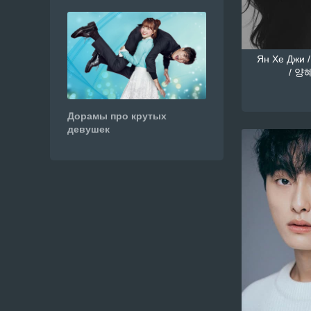
Ян Хе Джи /
/ 양혜
Дорамы про крутых
девушек