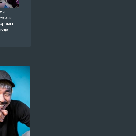
ты
 самые
дорамы
года