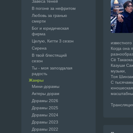
Завеса теней
В погоне за нефритом
Любовь за гранью
смерти
Бог и юридическая
фирма
Целую, Китти 3 сезон
известного
Сирена
Когда она 
разнообраз
В твой блестящий
Сё Такаока
сезон
Казуши Сак
Ты - моя запоздалая
музыки,
радость
Тоя Шинзак
Жанры
С тысячами
Мини-дорамы
юношеская 
Актеры дорам
масштабных
Дорамы 2026
Трансляция
Дорамы 2025
Дорамы 2024
Дорамы 2023
Дорамы 2022