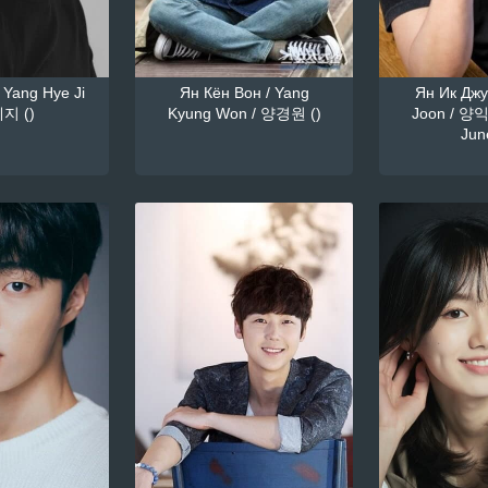
 Yang Hye Ji
Ян Кён Вон / Yang
Ян Ик Джун
지 ()
Kyung Won / 양경원 ()
Joon / 양익
June