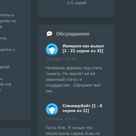
1-5 серий
итета и
руппы по
а
Обсуждаемое
нта,
Империя как выкуп
ается с
[1 - 21 серии из 32]
Сегодня, 15:28
орной
Название дорамы под стать
сюжету. Он вернёт ей её
ы.
законный статус и
ий эта
государство . Оформит всё
х
как...
Спиннербейт [1 - 6
серии из 11]
Сегодня, 15:13
Гость Аля, Я только что
посмотрела серию.А вы по