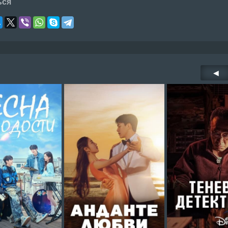
ься
◀