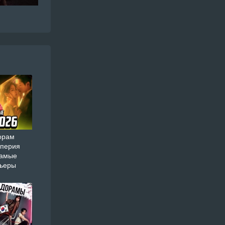
орам
мперия
самые
мьеры