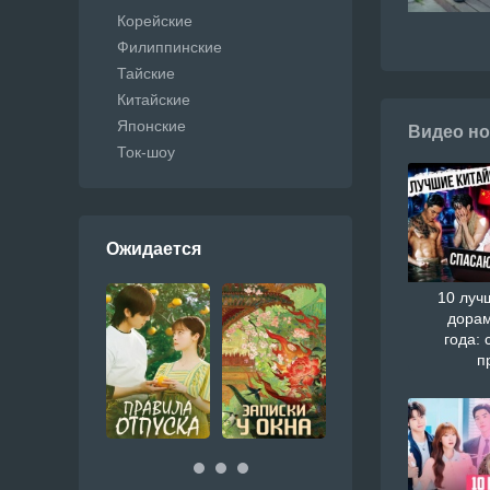
Корейские
Филиппинские
Тайские
Китайские
Японские
Видео но
Ток-шоу
Ожидается
10 луч
дорам
года: 
п