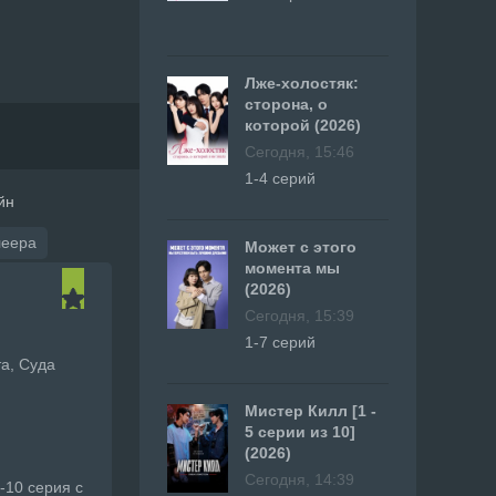
Лже-холостяк:
сторона, о
которой (2026)
Сегодня, 15:46
1-4 серий
йн
леера
Может с этого
момента мы
(2026)
Сегодня, 15:39
1-7 серий
та, Суда
Мистер Килл [1 -
5 серии из 10]
(2026)
Сегодня, 14:39
-10 серия с