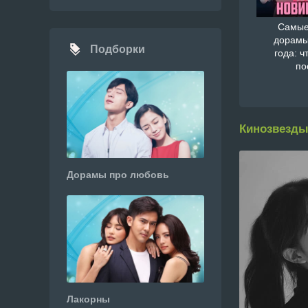
Самые
дорамы
Подборки
года: ч
по
Кинозвезды
Дорамы про любовь
Лакорны