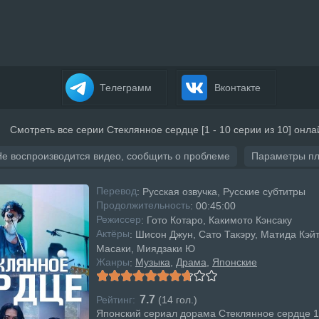
Телеграмм
Вконтакте
Смотреть все серии Стеклянное сердце [1 - 10 серии из 10] онла
Не воспроизводится видео, сообщить о проблеме
Параметры п
Перевод
: Русская озвучка, Русские субтитры
Продолжительность
: 00:45:00
Режисcер
: Гото Котаро, Какимото Кэнсаку
Актёры
: Шисон Джун, Сато Такэру, Матида Кэй
Масаки, Миядзаки Ю
Жанры
Музыка
Драма
Японские
:
7.7
Рейтинг:
(
14
гол.)
Японский сериал дорама Стеклянное сердце 1