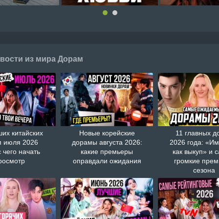
вости из мира Дорам
ших китайских
Новые корейские
11 главных д
 июля 2026
дорамы августа 2026:
2026 года: «И
с чего начать
какие премьеры
как выкуп» и 
росмотр
оправдали ожидания
громкие пре
сезона