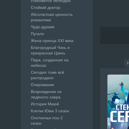
становится легендой
Стойкий доктор
Абсолютная ценность
романтики
Чудо-дураки
Пугало
Жена принца XXI века
Благородный Чэнь и
прекрасная Цзинь
Пара, созданная на
небесах
Сегодня тоже всё
распродано
Очарование
Возрождение из
ледяного озера
История Миюй
Клетки Юми 3 сезон
Охотничьи псы 2
сезон