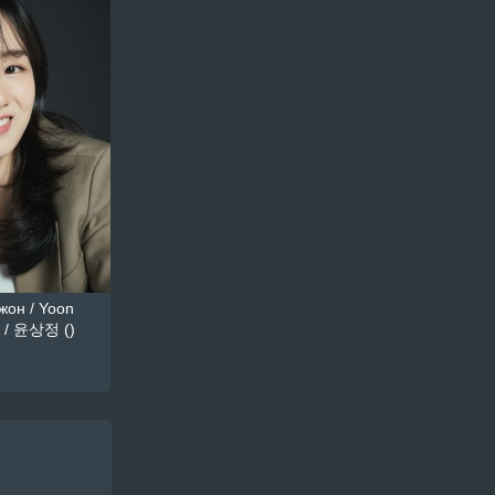
он / Yoon
 / 윤상정 ()