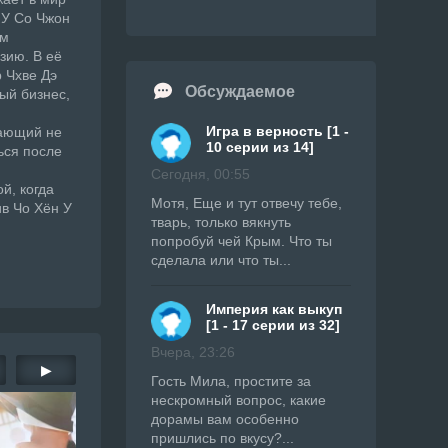
 У Со Чжон
ым
зию. В её
р Чхве Дэ
Обсуждаемое
ный бизнес,
Игра в верность [1 -
дающий не
10 серии из 14]
ься после
Сегодня, 00:55
й, когда
Мотя, Еще и тут отвечу тебе,
в Чо Хён У
тварь, только вякнуть
попробуй чей Крым. Что ты
сделала или что ты...
Империя как выкуп
[1 - 17 серии из 32]
Вчера, 23:26
▶
Гость Мила, простите за
нескромный вопрос, какие
дорамы вам особенно
пришлись по вкусу?...