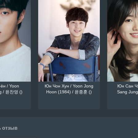
ён / Yoon
Юн Чон Хун / Yoon Jong
Юн Сан Чж
g / 윤찬영 ()
Hoon (1984) / 윤종훈 ()
Sang Jung
ь отзыв