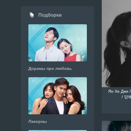
Подборки
Дорамы про любовь
Ян Хе Джи /
/ 양혜
Лакорны