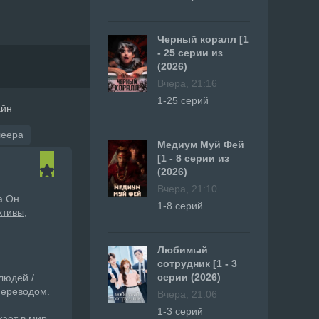
Черный коралл [1
- 25 серии из
(2026)
Вчера, 21:16
1-25 серий
айн
леера
Медиум Муй Фей
[1 - 8 серии из
(2026)
Вчера, 21:10
а Он
1-8 серий
ктивы
Любимый
сотрудник [1 - 3
серии (2026)
людей /
переводом.
Вчера, 21:06
1-3 серий
ает в мир