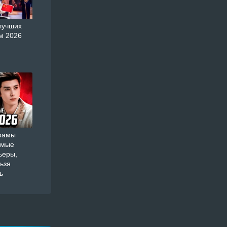
лучших
м 2026
орамы
амые
ьеры,
ьзя
ь