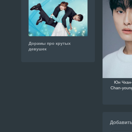
Дорамы про крутых
девушек
Юн Чхан-
Chan-youn
Добавит