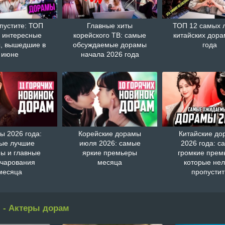
пустите: ТОП
Главные хиты
ТОП 12 самых 
 интересные
корейского ТВ: самые
китайских дора
, вышедшие в
обсуждаемые дорамы
года
июне
начала 2026 года
ы 2026 года:
Корейские дорамы
Китайские д
ые лучшие
июля 2026: самые
2026 года: с
ы и главные
яркие премьеры
громкие прем
очарования
месяца
которые нел
месяца
пропустит
 - Актеры дорам