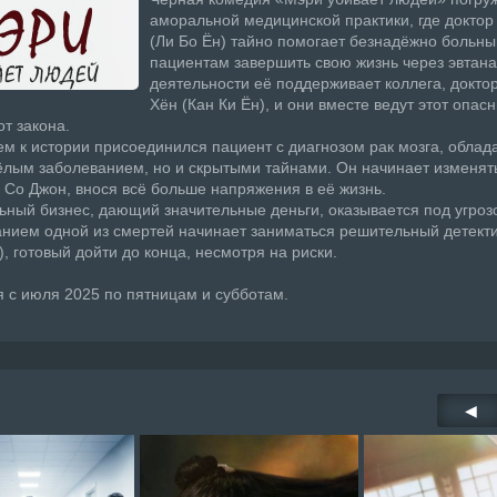
аморальной медицинской практики, где доктор
(Ли Бо Ён) тайно помогает безнадёжно больн
пациентам завершить свою жизнь через эвтана
деятельности её поддерживает коллега, докто
Хён (Кан Ки Ён), и они вместе ведут этот опас
от закона.
м к истории присоединился пациент с диагнозом рак мозга, обла
ёлым заболеванием, но и скрытыми тайнами. Он начинает изменят
У Со Джон, внося всё больше напряжения в её жизнь.
ьный бизнес, дающий значительные деньги, оказывается под угрозо
нием одной из смертей начинает заниматься решительный детекти
), готовый дойти до конца, несмотря на риски.
 с июля 2025 по пятницам и субботам.
◀