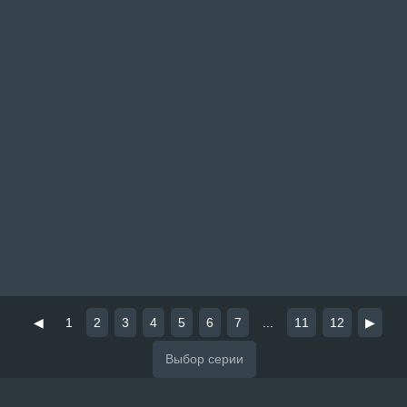
◀
1
2
3
4
5
6
7
...
11
12
▶