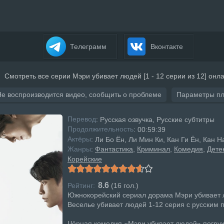
Телеграмм
Вконтакте
Смотреть все серии Мэри убивает людей [1 - 12 серии из 12] онл
Не воспроизводится видео, сообщить о проблеме
Параметры п
Перевод
: Русская озвучка, Русские субтитры
Продолжительность
: 00:59:39
Актёры
: Ли Бо Ён, Ли Мин Ки, Кан Ги Ён, Кан Н
Жанры
Фантастика
Криминал
Комедия
Дете
:
Корейские
8.6
Рейтинг:
(
16
гол.)
Южнокорейский сериал дорама Мэри убивает 
Веселье убивает людей 1-12 серия с русским 
Чёрная комедия «Мэри убивает людей» погруж