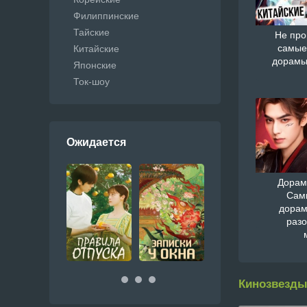
Филиппинские
Тайские
Не про
самые
Китайские
дорамы
Японские
Ток-шоу
Ожидается
Дорам
Сам
дорам
раз
Кинозвезды