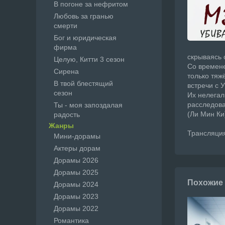
В погоне за нефритом
Любовь за гранью
смерти
Бог и юридическая
фирма
скрываясь 
Целую, Китти 3 сезон
Со времене
Сирена
только тяж
В твой блестящий
встречи с 
сезон
Их нелегал
расследова
Ты - моя запоздалая
(Ли Мин Ки
радость
Жанры
Трансляция
Мини-дорамы
Актеры дорам
Дорамы 2026
Дорамы 2025
Похожие
Дорамы 2024
Дорамы 2023
Дорамы 2022
Романтика