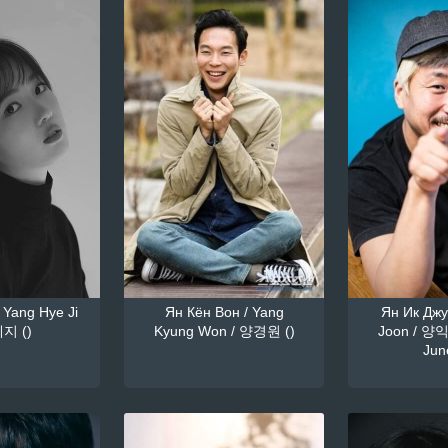
 Yang Hye Ji
Ян Кён Вон / Yang
Ян Ик Джун
지 ()
Kyung Won / 양경원 ()
Joon / 양익
June