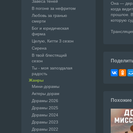
Завеса теней
Она — дерз
В погоне за нефритом
когда види
прошлое. В
Любовь за гранью
которую суд
смерти
Бог и юридическая
Трансляция
фирма
Целую, Китти 3 сезон
Сирена
В твой блестящий
Поделит
сезон
Ты - моя запоздалая
радость
Жанры
Мини-дорамы
Актеры дорам
Похожие
Дорамы 2026
Дорамы 2025
Дорамы 2024
Дорамы 2023
Дорамы 2022