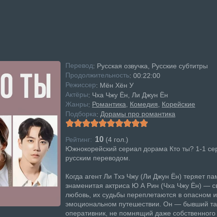
Перевод
: Русская озвучка, Русские субтитры
Продолжительность
: 00:22:00
Режисcер
: Мён Хён У
Актёры
: Чха Чжу Ён, Ли Джун Ён
Жанры
Романтика
Комедия
Корейские
:
Подборка
Дорамы про романтика
:
10
Рейтинг:
(
4
гол.)
Южнокорейский сериал дорама Кто ты? 1-1 се
русским переводом.
Когда агент Ли Тхэ Чжу (Ли Джун Ён) теряет па
знаменитая актриса Ю А Рин (Чха Чжу Ён) — 
любовь, их судьбы переплетаются в опасном и
эмоциональном путешествии. Он — бывший т
оперативник, не помнящий даже собственного