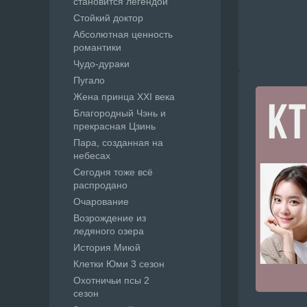
становится легендой
Стойкий доктор
Абсолютная ценность
романтики
Чудо-дураки
Пугало
Жена принца XXI века
Благородный Чэнь и
прекрасная Цзинь
Пара, созданная на
небесах
Сегодня тоже всё
распродано
Очарование
Возрождение из
ледяного озера
История Миюй
Клетки Юми 3 сезон
Охотничьи псы 2
сезон