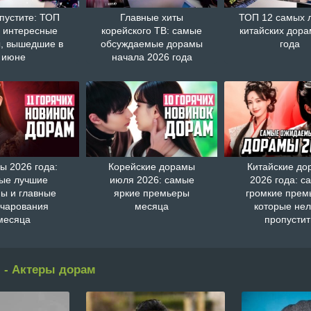
пустите: ТОП
Главные хиты
ТОП 12 самых 
 интересные
корейского ТВ: самые
китайских дора
, вышедшие в
обсуждаемые дорамы
года
июне
начала 2026 года
ы 2026 года:
Корейские дорамы
Китайские д
ые лучшие
июля 2026: самые
2026 года: с
ы и главные
яркие премьеры
громкие прем
очарования
месяца
которые нел
месяца
пропустит
 - Актеры дорам