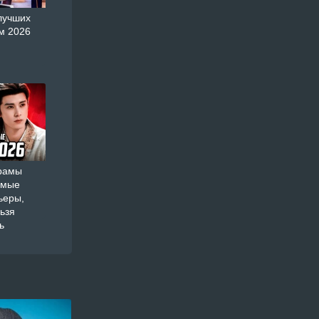
лучших
м 2026
орамы
амые
ьеры,
ьзя
ь