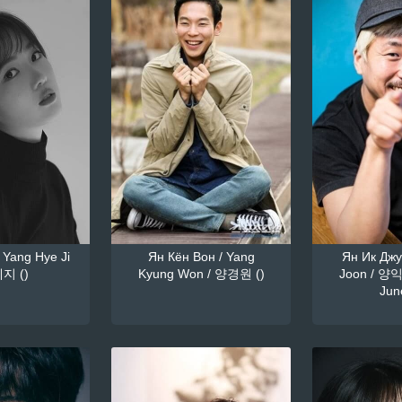
 Yang Hye Ji
Ян Кён Вон / Yang
Ян Ик Джун
지 ()
Kyung Won / 양경원 ()
Joon / 양익
June