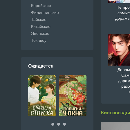
Корейские
Не про
Филиппинские
самые
дорамы
Тайские
Китайские
Японские
Ток-шоу
Ожидается
Дорам
Сам
дорам
раз
Кинозвезды