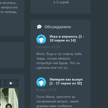
1-3 серий
я молчать,
и непростое
ти любовь,
Обсуждаемое
Игра в верность [1 -
10 серии из 14]
Сегодня, 00:55
Мотя, Еще и тут отвечу тебе,
тварь, только вякнуть
попробуй чей Крым. Что ты
сделала или что ты...
Империя как выкуп
▶
[1 - 17 серии из 32]
Вчера, 23:26
Гость Мила, простите за
нескромный вопрос, какие
дорамы вам особенно