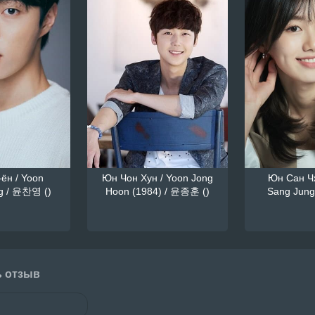
ён / Yoon
Юн Чон Хун / Yoon Jong
Юн Сан Чж
g / 윤찬영 ()
Hoon (1984) / 윤종훈 ()
Sang Jung
ь отзыв