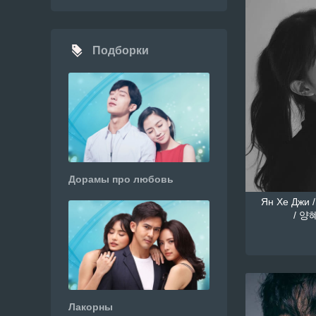
Подборки
Дорамы про любовь
Ян Хе Джи /
/ 양혜
Лакорны