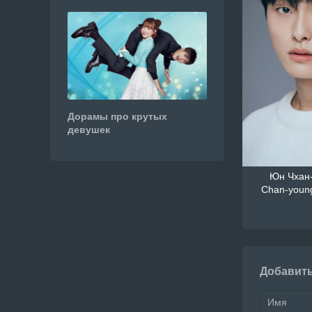
Дорамы про крутых
девушек
Юн Чхан-
Chan-youn
Добавит