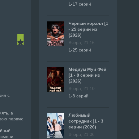
1-17 серий
Черный коралл [1
- 25 серии из
(2026)
Вчера, 21:16
1-25 серий
Медиум Муй Фей
[1 - 8 серии из
(2026)
Вчера, 21:10
рия с
1-8 серий
мять, а
Любимый
свою первую
сотрудник [1 - 3
серии (2026)
айный
Вчера, 21:06
 имени.