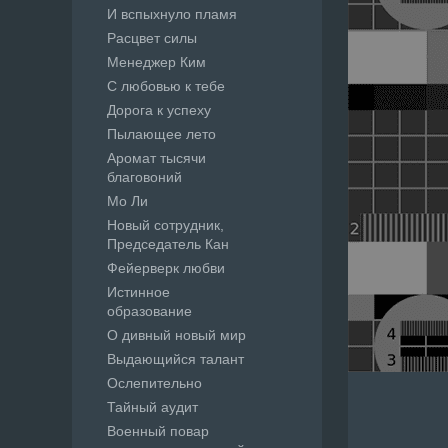
И вспыхнуло пламя
Расцвет силы
Менеджер Ким
С любовью к тебе
Дорога к успеху
Пылающее лето
Аромат тысячи
благовоний
Мо Ли
Новый сотрудник,
Председатель Кан
Фейерверк любви
Истинное
образование
О дивный новый мир
Выдающийся талант
Ослепительно
Тайный аудит
Военный повар