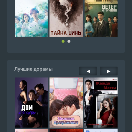
Лучшие дорамы
◀
▶