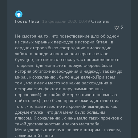
Гость Лиза
15 февраля 2026 00:49
Ответить
5
Не смотря на то , что повествование шло об одном
из самых мрачных периодов в истории Китая , в
сердцах героев было сострадание милосердие
забота о народе и постоянная вера в светлое
будущее, что смягчало весь ужас происходящего в
то время. Для меня это в первую очередь была
история об"эпохе возрождения и надежд", так как до
мира , к сожалению , было ещё далеко.При всем
том , что имели место кое какие расхождения в
исторических фактах и пару вымышленных
персонажей( по крайней мере я ничего не смогла
найти о них) , всё было практически идентично ( из
того , что нам известно из хроник)и выглядело как
документалка , что для меня было большим
плюсом. К сожалению , очень мало таких проектов с
такой достоверностью и такого масштаба .
Меня удалось протянуть по всем штырям , гвоздям,
лезвиям той эпохи.