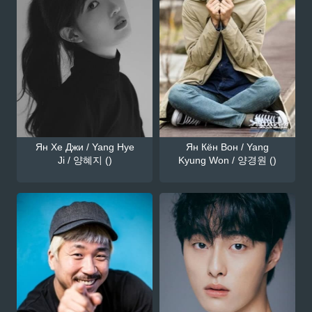
Ян Хе Джи / Yang Hye
Ян Кён Вон / Yang
Ji / 양혜지 ()
Kyung Won / 양경원 ()