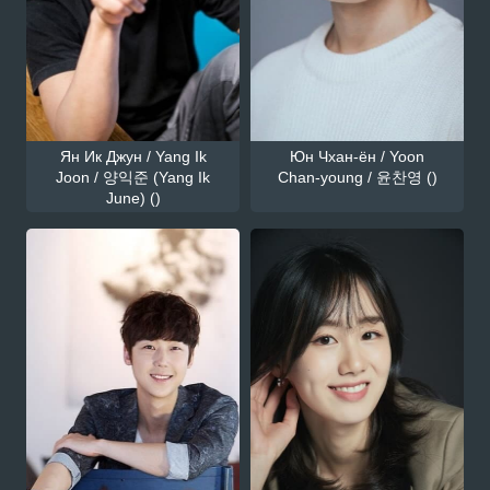
Ян Ик Джун / Yang Ik
Юн Чхан-ён / Yoon
Joon / 양익준 (Yang Ik
Chan-young / 윤찬영 ()
June) ()