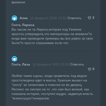
времени.
2
Алек
11 февраля 2026 13:42
Ответить
Гость Лариса
,
Вы часом не та Лариса,которая под Узником
красоты утверждала,что императоры не воевали?а
когда вам приводили примеры вы все равно за свое
были?я просто спрашиваю если что.
Гость Лиза
10 февраля 2026 23:58
Ответить
0
Люблю такие сцены, когда правитель под видом
простолюдина идет в массы. Куанъин вышел на
"охоту" за талантами и поволок их во дворец.
Респект, не смотря на то ,что сам был воякой, как
показала история, поступил мудро, задвинув власть
"всемогущих"генералов.