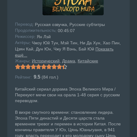
Перевод
: Русская озвучка, Русские субтитры
Продолжительность
: 00:45:07
Режисcер
: Ян Лэй
Актёры
: Чжоу Юй Тун, Мэй Тин, Ни Да Хун, Хао Пин,
Цзян Кай, Дун Юн, Чжу Я Вэнь, Бай Юй
Показать
ещё...
Жанры
Исторический
Драма
Китайские
:
9.5
Рейтинг:
(
84
гол.)
Китайский сериал дорама Эпоха Великого Мира /
Перекуют мечи свои на орала 1-48 серия с русским
переводом.
В вихре смутного времени: становление лидера.
Эпоха Пяти династий и Десяти царств стала
временем тревог и перемен в истории Китая. После
кончины правителя У Юэ, Цянь Юаньгуаня, в 941
году, власть переходит к его молодому сыну Цянь