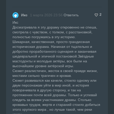
2
Икс
1 марта 2026 23:56
Ответить
Икс
Досматривала я эту дораму откровенно не спеша,
смотрела с чувством, с толком, с расстановкой,
полностью погружаясь в эту историю.
Шикарная, качественная, просто грандиозная
историческая дорама. Начиная от тщательно и
добротно проработанного сценария и заканчивая
шедевральной и эпичной постановкой.Звёздные
мастодонты и молодые актёры, все были на
высочайшем уровне актёрской игры.
Сюжет реалистичен, жесток в своей правде жизни,
местами сильно трагичен и кровав.
Сюжет развивался как качели, стоило одному или
двум персонажам уйти в мир иной, и история
поворачивала в другую сторону, и так на
протяжении почти всей дорамы. Только и успевай
следить за всеми участниками драмы. Столько
кровавых трудов, жертв и стараний стоило добиться
этого хрупкого мира , но лучше такой, чем реки