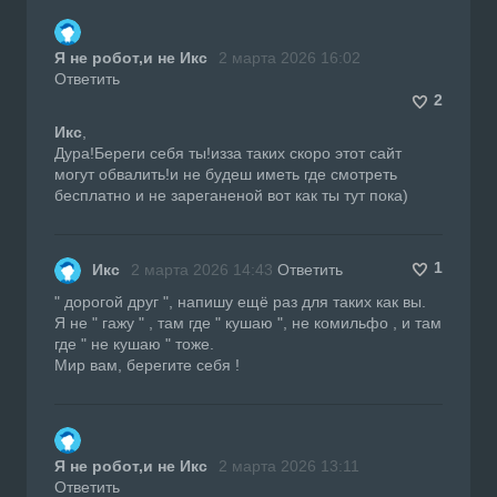
Я не робот,и не Икс
2 марта 2026 16:02
Ответить
2
Икс
,
Дура!Береги себя ты!изза таких скоро этот сайт
могут обвалить!и не будеш иметь где смотреть
бесплатно и не зареганеной вот как ты тут пока)
1
Икс
2 марта 2026 14:43
Ответить
" дорогой друг ", напишу ещё раз для таких как вы.
Я не " гажу " , там где " кушаю ", не комильфо , и там
где " не кушаю " тоже.
Мир вам, берегите себя !
Я не робот,и не Икс
2 марта 2026 13:11
Ответить