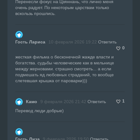
Перенесли фокус на Цзяннань, что лично меня
очень радует. По некоторым царствам только
вскользь прошлись.
Гость Лариса
10 февраля 2026 19:22
Ответить
0
жесткая фильма о бесконечной жажде власти и
богатства. судьбы человеческие как в мельнице
между жерновами. страшно смотреть... а если
подмешать яд любовных страданий, то вообще
слетевшая крышка от пароварки)))
1
Камо
9 февраля 2026 21:42
Ответить
Перевод люди добрые)
Гость Лиза
9 февраля 2026 19:50
Ответить