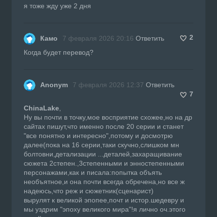
я тоже жду уже 2 дня
2
Камо
7 февраля 2026 20:16
Ответить
Когда будет перевод?
Anonym
7 февраля 2026 12:37
Ответить
7
ChinaLake
,
Ну вы почти в точку,мое восприятие схожее,но на др
сайтах пишут,что именно после 20 серии и станет
"все понятно и интересно",потому и досмотрю
далее(пока на 16 серии,таки скучно,слишком мн
болтовни,детализации ...деталей,захаращивание
сюжета 2степен.,3степенными и энностепенными
персонажами,как и писала:попытка объять
необъятное,и она почти всегда обречена,но все ж
надеюсь,что реж и сюжетник(сценарист)
вырулят к великой эпопее,почт и истор.шедевру и
мы уздрим "эпоху великого мира"!я лично оч.этого