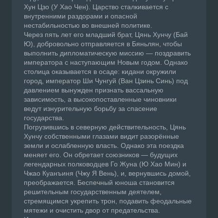
Хун Цзо (У Хао Чен). Царство сталкивается с
внутренними раздорами и опасной
нестабильностью во внешней политике.
Через пять лет его младший брат, Цянь Хунчу (Бай
Ю), добровольно отправляется в Бяньлян, чтобы
выполнить дипломатическую миссию — поздравить
императора с наступающим Новым годом. Однако
столица оказывается в осаде: кидани окружили
город, император Ши Чунгуй (Ван Цзинь Синь) под
давлением вынужден признать вассальную
зависимость, а высокопоставленные чиновники
ведут изнурительную борьбу за спасение
государства.
Погрузившись в северную действительность, Цянь
Хунчу собственными глазами видит разорённые
земли и ослабленную власть. Однако эта поездка
меняет его. Он обретает союзников — будущих
легендарных полководцев Го Жуна (Ю Хао Мин) и
Чжао Куанъиня (Чжу Я Вень), и, вернувшись домой,
преображается. Беспечный юноша становится
решительным государственным деятелем,
стремящимся укрепить трон, подавить феодальные
мятежи и очистить двор от предательства.