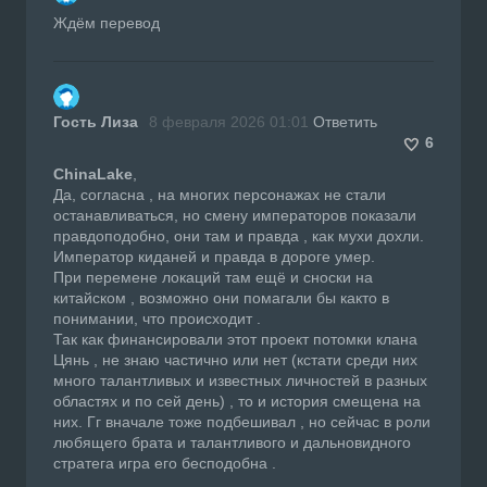
Ждём перевод
Гость Лиза
8 февраля 2026 01:01
Ответить
6
ChinaLake
,
Да, согласна , на многих персонажах не стали
останавливаться, но смену императоров показали
правдоподобно, они там и правда , как мухи дохли.
Император киданей и правда в дороге умер.
При перемене локаций там ещё и сноски на
китайском , возможно они помагали бы както в
понимании, что происходит .
Так как финансировали этот проект потомки клана
Цянь , не знаю частично или нет (кстати среди них
много талантливых и известных личностей в разных
областях и по сей день) , то и история смещена на
них. Гг вначале тоже подбешивал , но сейчас в роли
любящего брата и талантливого и дальновидного
стратега игра его бесподобна .