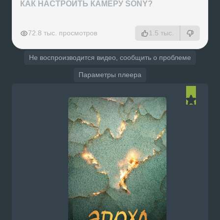
КАК НАСТРОИТЬ КАМЕРУ SONY?
РЕКЛАМА
РЕКЛАМА
РЕКЛАМА
РЕКЛАМА
72.8 тыс. просмотров
1.5 тыс.
Не воспроизводится видео, сообщить о проблеме
Параметры плеера