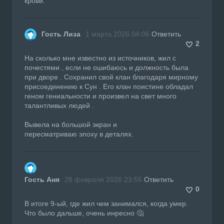
крови.
Гость Лиза
1 марта 2026 04:06
Ответить
2
На сколько мне известно из источников, жил с
почестями , если не ошибаюсь и должность была
при дворе . Сохранил свой клан благодаря мирному
присоединению к Сун . Его клан поистине обладал
геном гениальности и произвел на свет много
талантливых людей .
Вывела на большой экран и
пересматриваю эпоху в деталях.
Гость Аня
28 февраля 2026 23:55
Ответить
0
В итоге 9-ый, где жил чем занимался, когда умер.
Что было дальше, очень инресно 🤔