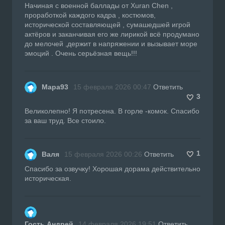
Начиная с военной баллады от Xuran Chen ,
проработкой каждого кадра , костюмов,
исторической составляющей , сумашедшей игрой
актёров и заканчивая его же лирикой всё продумано
до мелочей ,держит в напряжении и вызывает море
эмоций . Очень серьёзная вещь!!!
Мара93
15 февраля 2026 00:47
Ответить
3
Великолепно! Я потресена. В горле -комок. Спасибо
за ваш труд. Все стоило.
1
Валя
15 февраля 2026 00:26
Ответить
Спасибо за озвучку! Хорошая дорама действительно
историческая.
Гость Андрей
14 февраля 2026 19:51
Ответить