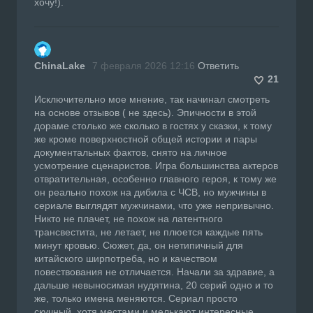
хочу!).
ChinaLake
7 февраля 2026 12:16
Ответить
21
Исключительно мое мнение, так начинал смотреть
на основе отзывов ( не здесь). Эпичности в этой
дораме столько же сколько в гостях у сказки, к тому
же кроме поверхностной общей истории и пары
документальных фактов, снято на личное
усмотрение сценаристов. Игра большинства актеров
отвратительная, особенно главного героя, к тому же
он реально похож на дибила с ЧСВ, но мужчины в
сериале выглядят мужчинами, что уже непривычно.
Никто не плачет, не похож на латентного
трансвестита, не летает, не плюется каждые пять
минут кровью. Сюжет, да, он нетипичный для
китайского ширпотреба, но и качеством
повествования не отличается. Начали за здравие, а
дальше невыносимая нудятина, 20 серий одно и то
же, только имена меняются. Сериал просто
скучный, хотя местами и мелькают интересные