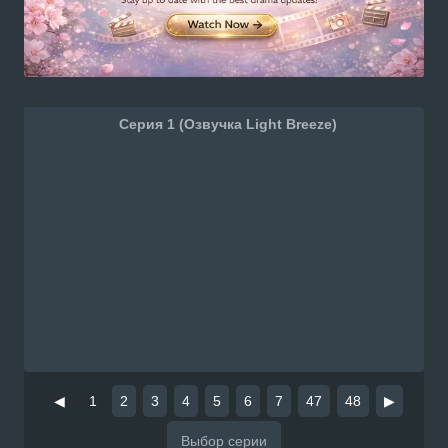
Серия 1 (Озвучка Light Breeze)
◀
1
2
3
4
5
6
7
47
48
▶