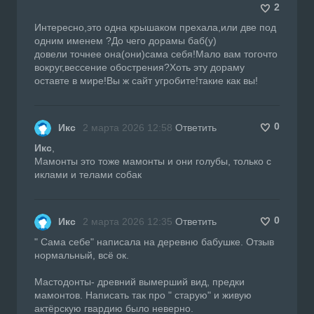
2
Интересно,это одна крышаком прехала,или две под
одним именем ?До чего дорамы баб(у)
довели точнее она(они)сама себя!Мало вам тогочто
вокруг,вессение обострения?Хоть эту дораму
оставте в мире!Вы ж сайт угробите!такие как вы!
0
Икс
2 марта 2026 12:58
Ответить
Икс
,
Мамонты это тоже мамонты и они голубы, только с
иклами и телами собак
0
Икс
2 марта 2026 12:35
Ответить
" Сама себе" написала на деревню бабушке. Отзыв
нормальный, всё ок.
Мастодонты- древний вымерший вид, предки
мамонтов. Написать так про " старую" и живую
актёрскую гвардию было неверно.