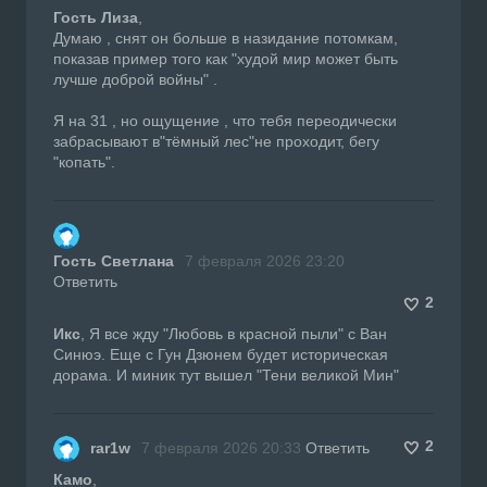
Гость Лиза
,
Думаю , снят он больше в назидание потомкам,
показав пример того как "худой мир может быть
лучше доброй войны" .
Я на 31 , но ощущение , что тебя переодически
забрасывают в"тёмный лес"не проходит, бегу
"копать".
Гость Светлана
7 февраля 2026 23:20
Ответить
2
Икс
, Я все жду "Любовь в красной пыли" с Ван
Синюэ. Еще с Гун Дзюнем будет историческая
дорама. И миник тут вышел "Тени великой Мин"
2
rar1w
7 февраля 2026 20:33
Ответить
Камо
,