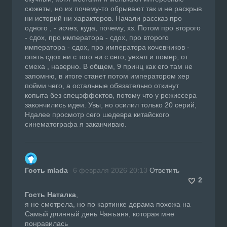
сюжеты, но их почему-то обрывают так и не раскрыв
ни историй ни характеров. Начали рассказ про
одного , - исчез, куда, почему, хз. Потом про второго
- сдох, про императора - сдох, про второго
императора - сдох, про императора кочевников -
опять сдох ни с того ни с сего, уехал и помер, от
смеха , наверно. В общем, 9 принц как его там не
запомню, в итоге станет потом императором хер
пойми чего, а остальные обязательно откинут
копыта без спецэффектов, потому что у режиссера
закончились идеи. Увы, но осилил только 20 серий,
Ндалее просмотр сего шедевра китайского
синематографа я заканчиваю.
Гость mlada
6 февраля 2026 20:13
Ответить
2
Гость Наталка
,
я не смотрела, но по картинке дорама похожа на
Самый длинный день Чанъаня, которая мне
понравилась