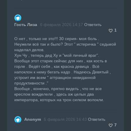
Гость Лиза
6 февраля 2026 14:17
Ответить
1
О нет , только не это!!! 30 серия- моя боль .
Неужели всё так и было? Этот " истеричка " седьмой
наделал делов.
Хун Чу , теперь дед Ху и "мой личный враг".
Вообще этот старик сейчас для них , как кость в
горле . Ведёт себя , как красна девица . Всё
напоклон к нему бегать надо . Надеюсь Девятый ,
устроит им всем " аттракцион невиданной
продуктивности ."
Вообще , конечно, прятно видеть , что не все
креслом вожделели , здесь аж целых два
императора, которых на трон силком волокли.
Anonym
5 февраля 2026 16:43
Ответить
7