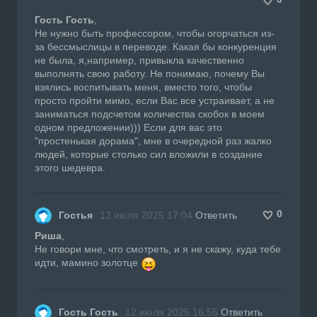
Гость Гость
,
Не нужно быть профессором, чтобы огорчаться из-
за бессмыслицы в переводе. Какая бы конкуренция
не была, я,например, привыкла качественно
выполнять свою работу. Не понимаю, почему Вы
взялись воспитывать меня, вместо того, чтобы
просто пройти мимо, если Вас все устраивает, а не
заниматься подсчетом количества скобок в моем
одном предложении))) Если для вас это
"простенькая дорама", мне в очередной раз жалко
людей, которые столько сил вложили в создание
этого шедевра.
0
Гостья
12 июля 2025 17:04
Ответить
Риша
,
Не говори мне, что смотреть, и я не скажу, куда тебе
идти, мамино золотце
Гость Гость
12 июля 2025 16:55
Ответить