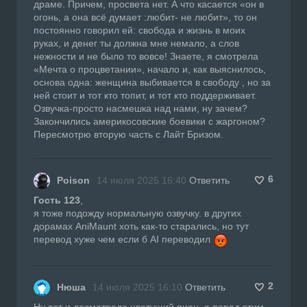
драме. Причем, просвета нет. А что касается «он в
огонь, а она всё думает :любит- не любит», то он
постоянно говорил ей: свобода и жизнь в моих
руках, и денег ты должна мне немало, а слов
нежности и не было то вовсе! Знаете, я смотрела
«Мечта о процветании», начало и, как выяснилось,
основа одна: женщина выбивается в свободу , но за
ней стоит и тот кто топит, и тот кто поддерживает.
Озвучка-просто насмешка над нами, ну зачем?
Закончились америкосовские боевики с жаргоном?
Пересмотрю вторую часть с Лайт Бризом.
6
Poison
14 июля 2025 16:40
Ответить
Гость 123
,
я тоже подожду нормальную озвучку. в других
дорамах AniMaunt хоть как-то старались, но тут
перевод хуже чем если б AI переводил
2
Нюша
14 июля 2025 16:10
Ответить
Ну вот и досмотрела цветущий пион, а перед этим