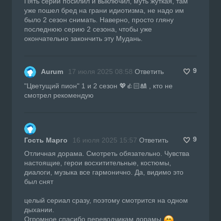
Пять серий посилил и выключил, муть жуткая, там
уже пошел бред на грани идиотизма, не надо им
было 2 сезон снимать. Наверно, просто гляну
последнюю серию 2 сезона, чтобы уже
окончательно закончить эту Мудань.
9
Aurum
17 июля 2025 08:58
Ответить
"Цветущий пион" 1 и 2 сезон 💖👍🏻🎎 , кто не
смотрел рекомендую
9
Гость Марго
16 июля 2025 15:57
Ответить
Отличная дорама. Смотреть обязательно. Чувства
настоящие, герои восхитительные, костюмы,
диалоги, музыка все гармонично. Да, видимо это
был снят
целый сериал сразу, поэтому смотрится на одном
дыхании.
Огромное спасибо переводчикам дорамы