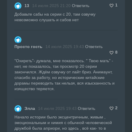
1
13
14 июля 2025 21:20
Ответить
Добавьте сабы на серии с 20, там озвучку
невозможно слушать и сабов нет
Просто гость
14 июля 2025 19:43
Ответить
8
"Охиреть"- думала, мне показалось. " Твою мать" -
нет, не показалось, так просмотр 20 серии
закончился. Ждём озвучку от лайт бриз. Анимаунт,
спасибо за работу, но исторические китайские
дорамы переводить так нельзя, вся изысканность и
изящество теряется.
2
Элла
14 июля 2025 19:43
Ответить
Начало истории было эксцентричным, живым ,
эмоциональным и химия с обычной человеческой
дружбой была априори, но здесь , всё как- то в