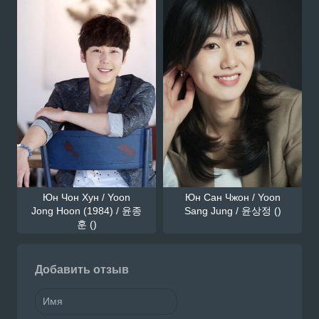
Юн Чон Хун / Yoon
Юн Сан Чжон / Yoon
Jong Hoon (1984) / 윤종
Sang Jung / 윤상정 ()
훈 ()
Добавить отзыв