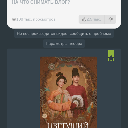
НА ЧТО СНИМАТЬ ВЛОГ?
РЕКЛАМА
РЕКЛАМА
РЕКЛАМА
РЕКЛАМА
138 тыс. просмотров
2.5 тыс.
Не воспроизводится видео, сообщить о проблеме
Параметры плеера