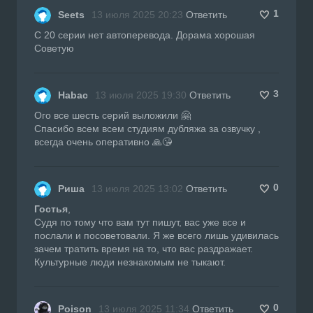
1
Seets
13 июля 2025 20:23
Ответить
C 20 cерии нет автоперевода. Дорама хорошая
Советую
3
Habac
13 июля 2025 19:30
Ответить
Ого все шесть серий выложили 🤗
Спасибо всем всем студиям дубляжа за озвучку ,
всегда очень оперативно 🙏😘
0
Риша
13 июля 2025 13:02
Ответить
Гостья
,
Судя по тому что вам тут пишут, вас уже все и
послали и посоветовали. Я же всего лишь удивилась
зачем тратить время на то, что вас раздражает.
Культурные люди незнакомым не тыкают.
0
Poison
13 июля 2025 11:34
Ответить