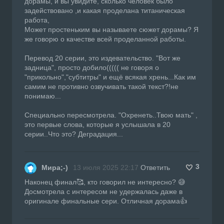
дорамы, и вы увидите, сколько человек было
задействовано ,и какая проделана титаническая
работа,
Может простеньким вы называете сюжет дорамы? Я
же говорю о качестве всей проделанной работы.
Перевод 20 серии, это издевательство. "Вот же
задница", просто добило((((( не говоря о
"прикольно","субтитры" и ещё всякая хрень...Как им
самим не противно озвучивать такой текст?!не
понимаю...
Специально пересмотрела. "Охренеть..Твою мать" ,
это первые слова, которые я услышала в 20
серии..Что это? Деградация...
3
Мира;-)
13 июля 2025 22:17
Ответить
Наконец финал🥰, кто говорил не интересно? 😅
Досмотрела с интересом не удержалась даже в
оригинале финальные сери. Отличная дорама👍