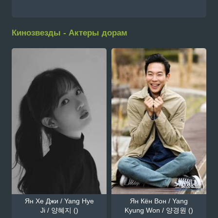
Кинозвезды - Актеры дорам
Ян Хе Джи / Yang Hye
Ян Кён Вон / Yang
Ji / 양혜지 ()
Kyung Won / 양경원 ()