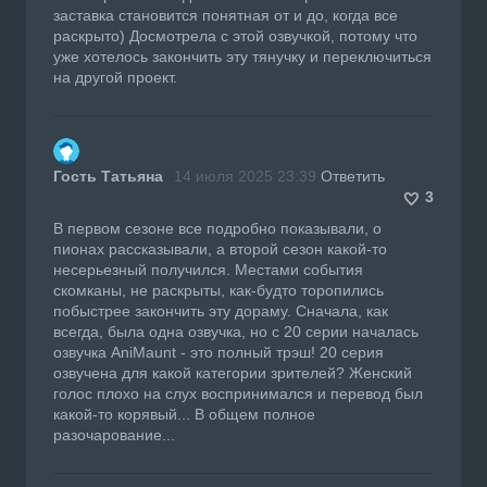
заставка становится понятная от и до, когда все
раскрыто) Досмотрела с этой озвучкой, потому что
уже хотелось закончить эту тянучку и переключиться
на другой проект.
Гость Татьяна
14 июля 2025 23:39
Ответить
3
В первом сезоне все подробно показывали, о
пионах рассказывали, а второй сезон какой-то
несерьезный получился. Местами события
скомканы, не раскрыты, как-будто торопились
побыстрее закончить эту дораму. Сначала, как
всегда, была одна озвучка, но с 20 серии началась
озвучка AniMaunt - это полный трэш! 20 серия
озвучена для какой категории зрителей? Женский
голос плохо на слух воспринимался и перевод был
какой-то корявый... В общем полное
разочарование...