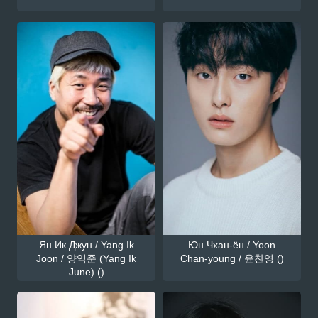
Ян Ик Джун / Yang Ik
Юн Чхан-ён / Yoon
Joon / 양익준 (Yang Ik
Chan-young / 윤찬영 ()
June) ()