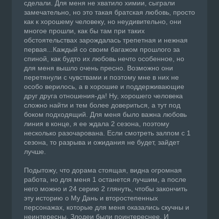
сделали. Для меня не хватило химии, сыграли
замечательно, но это такая братская любовь, просто
как к хорошему человеку, но неудивительно, они
многое прошли, как бы там при таких
обстоятельствах зарождалась трепетная и нежная
первая...Каждый со своим багажом прошлого за
спиной, как будто их любовь нечто особенное, но
для меня вышло очень пресно. Возможно они
перетянули с чувствами и поэтому мне в них не
особо верилось, а в хорошие и поддерживающие
друг друга отношения-да! Ну, хорошего человека
сложно найти и тем более довериться, а тут под
боком подходящий. Для меня было важна любовь
линия в конце, я ее ждала 2 сезона, поэтому
несколько разочарована. Если смотреть залпом с 1
сезона, то разрыва и ожидания не будет, зайдет
лучше.
Подытожу, что дорама стоящая, видна огромная
работа, но для меня 1 останется лучшим, а после
него можно и 24 серию 2 глянуть, чтобы закончить
эту историю о Му Дань и второстепенных
персонажах, которые для меня оказались скучны и
неинтересны. Злодеи были поинтереснее. И