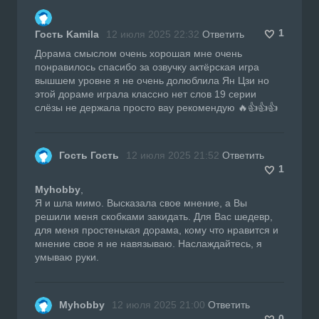
1
Гость Kamila
12 июля 2025 22:32
Ответить
Дорама смыслом очень хорошая мне очень
понравилось спасибо за озвучку актёрская игра
вышшем уровне я не очень долюблила Ян Цзи но
этой дораме играла классно нет слов 19 серии
слёзы не держала просто вау рекомендую 🔥👍👍👍
Гость Гость
12 июля 2025 21:52
Ответить
1
Myhobby
,
Я и шла мимо. Высказала свое мнение, а Вы
решили меня скобками закидать. Для Вас шедевр,
для меня простенькая дорама, кому что нравится и
мнение свое я не навязываю. Наслаждайтесь, я
умываю руки.
Myhobby
12 июля 2025 21:00
Ответить
0