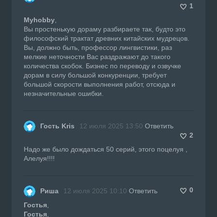
1
Myhobby
,
Вы простенькую дораму разбираете так, будто это
философский трактат древних китайских мудрецов.
Вы, должно быть, профессор лингвистики, раз
мелкие неточности Вас раздражают до такого
количества скобок. Бизнес по переводу и озвучке
дорам в силу большой конкуренции, требует
большой скорости выполнения работ, отсюда и
незначительные ошибки.
Гость Kris
12 июля 2025 13:50
Ответить
2
Надо же было дождаться 50 серий, этого поцелуя ,
Алелуя!!!!
0
Риша
12 июля 2025 10:10
Ответить
Гостья
,
Гостья
,