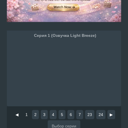
Серия 1 (Озвучка Light Breeze)
◀
1
2
3
4
5
6
7
23
24
▶