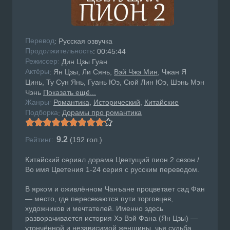
Перевод
: Русская озвучка
Продолжительность
: 00:45:44
Режисcер
: Дин Цзы Гуан
Актёры
: Ян Цзы, Ли Сянь,
Вэй Чжэ Мин
, Чжан Я
Цинь, Ту Сун Янь, Гуань Юэ, Сюй Лин Юэ, Шэнь Мэн
Чэнь
Показать ещё...
Жанры
Романтика
Исторический
Китайские
:
Подборка
Дорамы про романтика
:
9.2
Рейтинг:
(
192
гол.)
Китайский сериал дорама Цветущий пион 2 сезон /
Во имя Цветения 1-24 серия с русским переводом.
В ярком и оживлённом Чанъане процветает сад Фан
— место, где пересекаются пути торговцев,
художников и мечтателей. Именно здесь
разворачивается история Хэ Вэй Фана (Ян Цзы) —
утончённой и независимой женщины, чья судьба