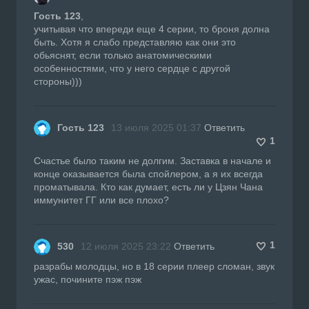
Гость 123
,
учитывая что впереди еще 4 серии, то броня долна
быть. Хотя я слабо представляю как они это
обьяснят, если только анатомическими
особенностями, что у него сердце с другой
стороны)))
Гость 123
13 июля 2025 01:37
Ответить
1
Счастье было таким не долгим. Заставка в начале и
конце оказывается была спойлером, а я их всегда
проматывала. Кто как думает, есть ли у Цзян Чана
иммунитет ГГ или все плохо?
1
530
12 июля 2025 23:22
Ответить
разрабы молодцы, но в 18 серии плеер сломан, звук
ужас, почините пэж пэж