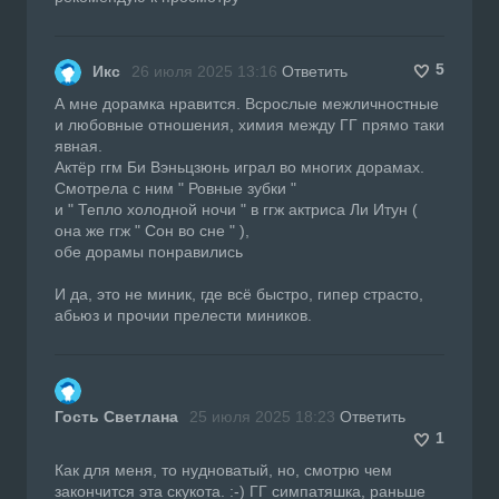
5
Икс
26 июля 2025 13:16
Ответить
А мне дорамка нравится. Всрослые межличностные
и любовные отношения, химия между ГГ прямо таки
явная.
Актёр ггм Би Вэньцзюнь играл во многих дорамах.
Смотрела с ним " Ровные зубки "
и " Тепло холодной ночи " в ггж актриса Ли Итун (
она же ггж " Сон во сне " ),
обе дорамы понравились
И да, это не миник, где всё быстро, гипер страсто,
абьюз и прочии прелести миников.
Гость Светлана
25 июля 2025 18:23
Ответить
1
Как для меня, то нудноватый, но, смотрю чем
закончится эта скукота. :-) ГГ симпатяшка, раньше