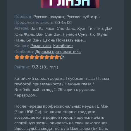
Перевод
: Русская озвучка, Русские субтитры
Продолжительность
: 00:45:00
Актёры
: Ван Кэ, Чжан Сяо Вань, Хуан Тин Тин, Дай
Юнь Фань, Ван Син Вэй, Лэннон Сунь, Лю Жунь
Нань, Би Вэнь Цзюнь
Показать ещё...
Жанры
Романтика
Китайские
:
Подборка
Дорамы про романтика
:
9.3
Рейтинг:
(
181
гол.)
Китайский сериал дорама Глубокие глаза / Глаза
глубокой привязанности / Нежные глаза /
Влюблённый взгляд 1-26 серия с русским
переводом.
После череды профессиональных неудач Е Мэн
(Чжан Юй Си), женщина старше тридцати,
возвращается в родной город, надеясь начать
спокойную жизнь, опираясь на свои накопления.
Здесь судьба сводит её с Ли Цзиньюем (Би Вэнь