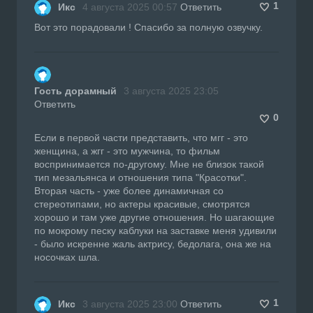
1
Икс
4 августа 2025 00:57
Ответить
Вот это порадовали ! Спасибо за полную озвучку.
Гость дорамный
3 августа 2025 23:05
Ответить
0
Если в первой части представить, что мгг - это
женщина, а жгг - это мужчина, то фильм
воспринимается по-другому. Мне не близок такой
тип мезальянса и отношения типа "Красотки".
Вторая часть - уже более динамичная со
стереотипами, но актеры красивые, смотрятся
хорошо и там уже другие отношения. Но шагающие
по мокрому песку каблуки на заставке меня удивили
- было искренне жаль актрису, бедолага, она же на
носочках шла.
1
Икс
3 августа 2025 23:00
Ответить