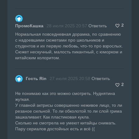
2
ПромоКашка
28 июля 2025 20:57
Ответить
Нормальная повседневная дорамка, по сравнению
с надоевшими сюжетами про школьников и
студентов и их первую любовь, что-то про взрослых.
Сюжет нескучный, малость пикантный, с юморком и
китайским колоритом.
Гость Rin
27 июля 2025 20:58
Ответить
2
Не понимаю как это можно смотреть. Нуднятина
жуткая.
У главной актрисы совершенно неживое лицо, то ли
резаное сильной. То ли обколотой.то ли слой грима
зашкаливает. Как пластиковая кукла.
Сколько не смотрела не умеют китайцы снимать.
Пару сериалов достойных есть и всё ((