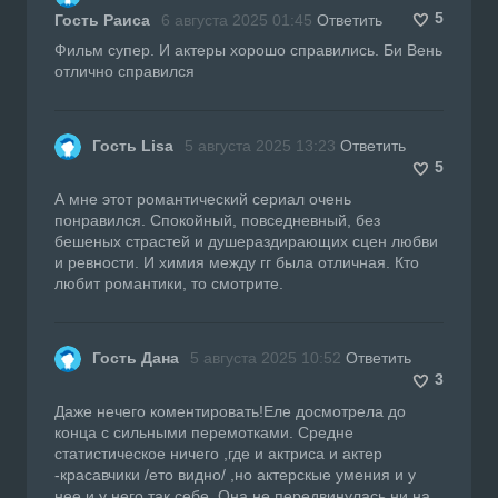
5
Гость Раиса
6 августа 2025 01:45
Ответить
Фильм супер. И актеры хорошо справились. Би Вень
отлично справился
Гость Lisa
5 августа 2025 13:23
Ответить
5
А мне этот романтический сериал очень
понравился. Спокойный, повседневный, без
бешеных страстей и душераздирающих сцен любви
и ревности. И химия между гг была отличная. Кто
любит романтики, то смотрите.
Гость Дана
5 августа 2025 10:52
Ответить
3
Даже нечего коментировать!Еле досмотрела до
конца с сильными перемотками. Средне
статистическое ничего ,где и актриса и актер
-красавчики /ето видно/ ,но актерскые умения и у
нее и у него так себе. Она не передвинулась ни на