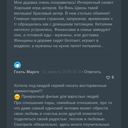
Мне дорама очень понравилась! Интересный сюжет.
Хорошая игра актеров. Би Вэнь Цзюнь такой
милашка! Красивый актер. В нем столько обаяния!
Главная героиня странная, капризная, временами с
гг обращалась как с домашним питомцем. Китаянки
неплохо устроились. Финансами в семье заведуют
они, а готовкой еды - мужчины, или доставка.
Женщины в дораме сидят болтают, играют в
маджонг, а мужчины на кухне лепят пельмени...
Гость Марго
11 августа 2025 16:49
Ответить
6
Хотела под каждой серией писать восторженные
комментарии!!!
Прекрасный фильм для взрослых людей.
Про отношения пары, семейные отношения, про то
что даже самый одинокий человек может обрести
свою любовь и счастье,если другой осмелится
поделиться своей радостью ,теплом и любовью.
Смотрите обязательно, здесь много поучительных