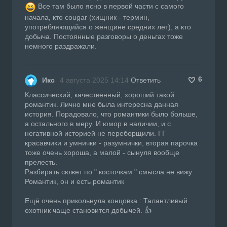
Все там было ясно в первой части с самого
начала, кто cougar (хищник - термин,
употребляющийся о женщине средних лет), а кто
добыча. Постоянные разговоры о деньгах тоже
немного раздражали.
6
Икс
4 августа 2025 14:14
Ответить
Классический, качественный, хороший такой
романтик. Лично мне была интересна данная
история. Порадовало, что романтики было больше,
а остального в меру. И юмор в наличии, и с
негативной историей не переборщили. ГГ
красавчики и умнички - разумнички, вторая парочка
тоже очень хороша, а малой - сынуля вообще
прелесть.
Разбирать сюжет по " косточкам " смысла не вижу.
Романтик, он и есть романтик
Ещё очень прикольнула концовка : Талантливый
охотник чаще становится добычей. 👍