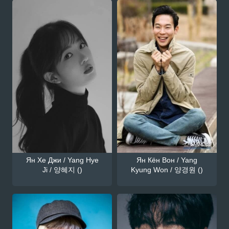
Ян Хе Джи / Yang Hye
Ян Кён Вон / Yang
Ji / 양혜지 ()
Kyung Won / 양경원 ()