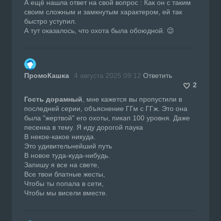
А ещё нашла ответ на свой вопрос : Как он с таким
своим сложным и замкнутым характером, ей так
быстро уступил.
А тут оказалось, что охота была обоюдной. 😉
ПромоКашка
4 августа 2025 09:12
Ответить
2
Гость дорамный
, мне кажется вы пропустили в
последней серии, объяснение ГГм с ГГж. Это она
была "жертвой" его охоты, пикап 100 уровня. Даже
песенка в тему. Я иду дорогой паука
В некое-какое никуда.
Это удивительнейший путь
В новое туда-куда-нибудь.
Запишу я все на свете,
Все твои блатные жесты,
Чтобы ты попала в сети,
Чтобы мы висели вместе.