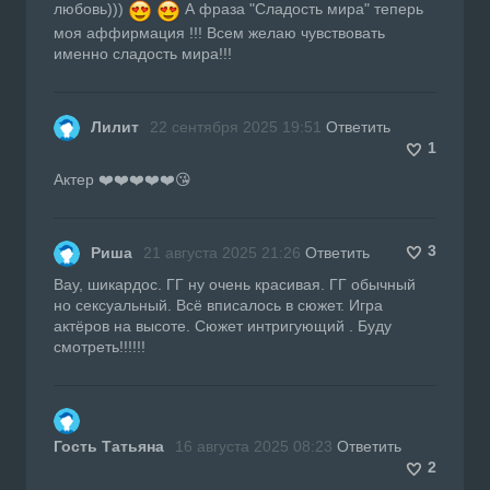
любовь)))
А фраза "Сладость мира" теперь
моя аффирмация !!! Всем желаю чувствовать
именно сладость мира!!!
Лилит
22 сентября 2025 19:51
Ответить
1
Актер ❤️❤️❤️❤️❤️😘
3
Риша
21 августа 2025 21:26
Ответить
Вау, шикардос. ГГ ну очень красивая. ГГ обычный
но сексуальный. Всё вписалось в сюжет. Игра
актёров на высоте. Сюжет интригующий . Буду
смотреть!!!!!!
Гость Татьяна
16 августа 2025 08:23
Ответить
2