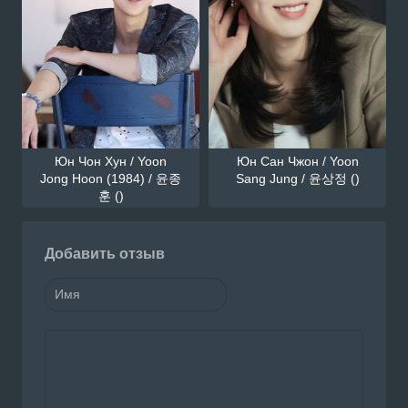
Юн Чон Хун / Yoon
Юн Сан Чжон / Yoon
Jong Hoon (1984) / 윤종
Sang Jung / 윤상정 ()
훈 ()
Добавить отзыв