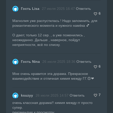
Гость Lisa
27 июля 2025 16:47
Ответить
6
Магнолия уже распустилась ! Надо запомнить, для
романтического момента и нужного намёка 💕
О дают, только 12 сер. , а уже поженились ,
неожиданно. Дальше , наверное, пойдут
неприятности, всё по списку.
Гость Nina
26 июля 2025 18:36
Ответить
6
Мне очень нравится эта дорама. Прекрасное
взаимодействие и отличная химия между ГГ.😍❤
7
ksuzyy
26 июля 2025 14:57
Ответить
очень классная дорама!! химия между гг просто
супер.
рекомендую к просмотру