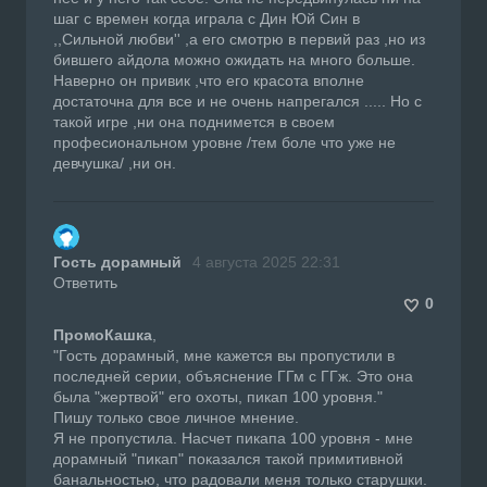
шаг с времен когда играла с Дин Юй Син в
,,Сильной любви'' ,а его смотрю в первий раз ,но из
бившего айдола можно ожидать на много больше.
Наверно он привик ,что его красота вполне
достаточна для все и не очень напрегался ..... Но с
такой игре ,ни она поднимется в своем
професиональном уровне /тем боле что уже не
девчушка/ ,ни он.
Гость дорамный
4 августа 2025 22:31
Ответить
0
ПромоКашка
,
"Гость дорамный, мне кажется вы пропустили в
последней серии, объяснение ГГм с ГГж. Это она
была "жертвой" его охоты, пикап 100 уровня."
Пишу только свое личное мнение.
Я не пропустила. Насчет пикапа 100 уровня - мне
дорамный "пикап" показался такой примитивной
банальностью, что радовали меня только старушки.