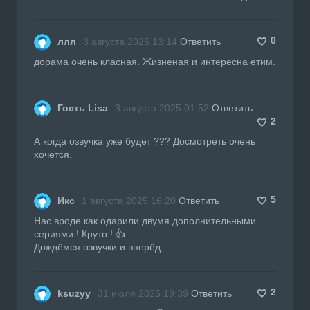
0
ллл
3 августа 2025 13:14
Ответить
дорама очень класная. Жизненая и интересна етим.
Гость Lisa
3 августа 2025 01:52
Ответить
2
А когда озвучка уже будет ??? Досмотреть очень
хочется.
5
Икс
1 августа 2025 16:20
Ответить
Нас вроде как одарили двумя дополнительными
сериями ! Круто ! 👍
Дождёмся озвучки и вперёд.
2
ksuzyy
31 июля 2025 19:39
Ответить