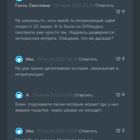
Гость Светлана
29 июля 2025 15:54
Ответить
0
Ну наконец-то, хоть какой-то интригующий сдвиг
пошел с 15 серии. А то было на 50%нудно,
смотрела уже просто так. Надеюсь развернется
интересная интрига. Ожидаем, что же дальше?
2
Икс
29 июля 2025 14:16
Ответить
Ну уже прямо детективная история, запунанная и
интригующая.
0
А
29 июля 2025 13:44
Ответить
Блин, подскажите песни которые играют где у них
жаркие поцелуи, через шазам не находит..
2
Икс
29 июля 2025 13:07
Ответить
Спасибо за озвучку. Смотрим дальше.