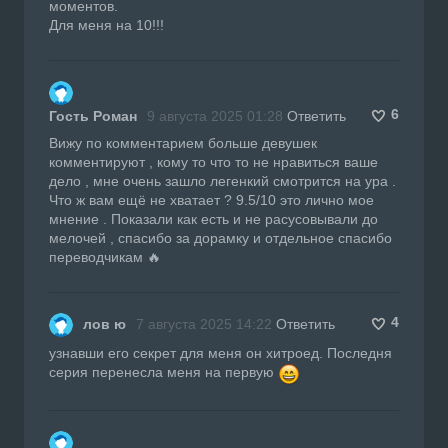
моментов.
Для меня на 10!!!
6
Гость Роман
9 августа 2025 01:28
Ответить
Вижу по комментарием больше девушек
комментируют , кому то что то не нравиться ваше
дело , мне очень зашло легенкий смотрится на ура .
Что ж вам ещё не хватает ? 9.5/10 это лично мое
мнение . Показали как есть и не расусовывали до
мелочей , спасибо за дорамку и отдельное спасибо
переводчикам 🔥
4
лов ю
7 августа 2025 14:22
Ответить
узнавши его секрет для меня он хитроед. Последня
серия перенесла меня на первую