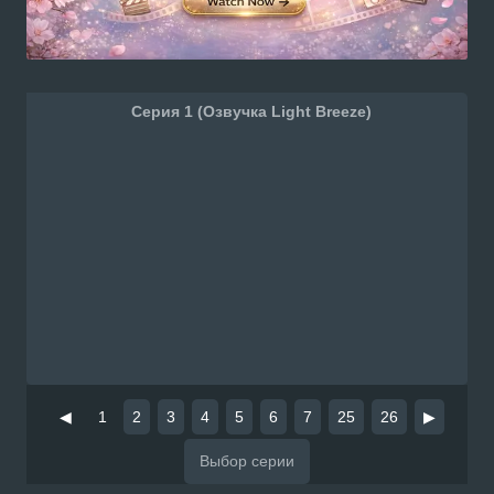
Серия 1 (Озвучка Light Breeze)
◀
1
2
3
4
5
6
7
25
26
▶