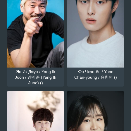
Ян Ик Джун / Yang Ik
Юн Чхан-ён / Yoon
Joon / 양익준 (Yang Ik
Chan-young / 윤찬영 ()
June) ()