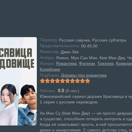
Перевод
: Русская озвучка, Русские субтитры
Продолжительность
: 00:45:00
Режисcер
: Джин Хёк
Актёры
: Ломон, Мун Сан Мин, Ким Мин Джу, Ч
Жанры
Романтика
Фэнтези
Триллер
Комеди
:
Корейские
Подборка
Дорамы про романтика
:
9.8
Рейтинг:
(
5
гол.)
Южнокорейский сериал дорама Красавица в ч
1 серия с русским переводом.
Ха Мин Су (Ким Мин Джу) — не просто девушка
а существо, способное потерять контроль в оди
Когда её охватывает ярость, в ней просыпаетс
дикая и неукротимая. С самого детства отец, 