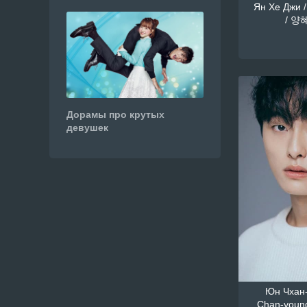
Ян Хе Джи /
/ 양혜
Дорамы про крутых
девушек
Юн Чхан-
Chan-youn