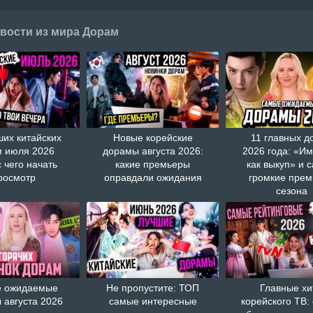
вости из мира Дорам
ших китайских
Новые корейские
11 главных д
 июля 2026
дорамы августа 2026:
2026 года: «И
с чего начать
какие премьеры
как выкуп» и 
росмотр
оправдали ожидания
громкие пре
сезона
 ожидаемые
Не пропустите: ТОП
Главные хи
 августа 2026
самые интересные
корейского ТВ: