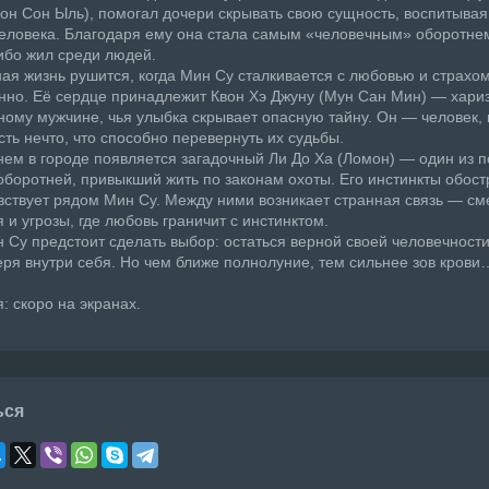
он Сон Ыль), помогал дочери скрывать свою сущность, воспитывая
еловека. Благодаря ему она стала самым «человечным» оборотнем
либо жил среди людей.
ая жизнь рушится, когда Мин Су сталкивается с любовью и страхо
но. Её сердце принадлежит Квон Хэ Джуну (Мун Сан Мин) — хари
ному мужчине, чья улыбка скрывает опасную тайну. Он — человек, 
ть нечто, что способно перевернуть их судьбы.
ем в городе появляется загадочный Ли До Ха (Ломон) — один из 
боротней, привыкший жить по законам охоты. Его инстинкты обост
увствует рядом Мин Су. Между ними возникает странная связь — см
 и угрозы, где любовь граничит с инстинктом.
 Су предстоит сделать выбор: остаться верной своей человечност
еря внутри себя. Но чем ближе полнолуние, тем сильнее зов крови
: скоро на экранах.
ься