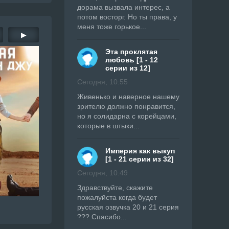
дорама вызвала интерес, а
потом восторг. Но ты права, у
меня тоже горькое...
▶
Эта проклятая
любовь [1 - 12
серии из 12]
Сегодня, 10:55
Живенько и наверное нашему
зрителю должно понравится,
но я солидарна с корейцами,
которые в штыки...
Империя как выкуп
[1 - 21 серии из 32]
Сегодня, 10:49
Здравствуйте, скажите
пожалуйста когда будет
русская озвучка 20 и 21 серия
??? Спасибо...