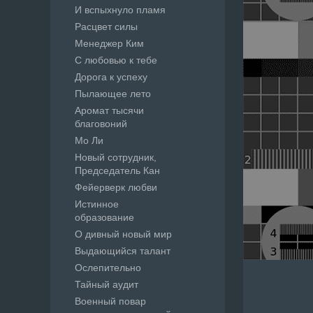
И вспыхнуло пламя
Расцвет силы
Менеджер Ким
С любовью к тебе
Дорога к успеху
Пылающее лето
Аромат тысячи
благовоний
Мо Ли
Новый сотрудник,
Председатель Кан
Фейерверк любви
Истинное
образование
О дивный новый мир
Выдающийся талант
Ослепительно
Тайный аудит
Военный повар