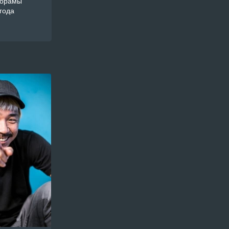
дорамы
года