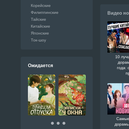
Корейские
Филиппинские
Видео но
Тайские
Китайские
Японские
Ток-шоу
10 луч
дорам
Ожидается
года: 
п
Самые
дорамы