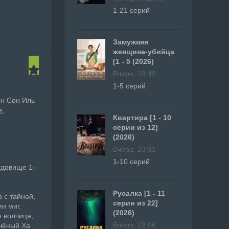
1-21 серий
Замужняя
женщина-убийца
[1 - 5 (2026)
Вчера, 23:49
1-5 серий
он Сон Иль
я
Квартира [1 - 10
серии из 12]
(2026)
Вчера, 23:31
1-10 серий
удовище 1-
Русалка [1 - 11
 с тайной,
серии из 22]
н миг.
(2026)
я волчица,
Вчера, 22:06
учёный Ха