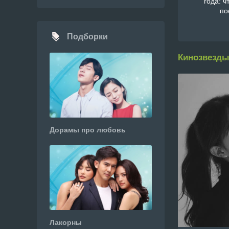
года: ч
по
Подборки
Кинозвезды
Дорамы про любовь
Лакорны