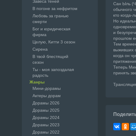
Завеса теней
Сан Ыль (Ч
В погоне за нефритом
обычного ч
кто когда-
Любовь за гранью
Но идеальн
смерти
одновремен
Бог и юридическая
и безупреч
фирма
прошлом ес
Целую, Китти 3 сезон
Тем времен
Сирена
выживших о
когда он ч
В твой блестящий
притяжения
сезон
Теперь Мин
Ты - моя запоздалая
принять зв
радость
Жанры
Трансляция
Мини-дорамы
Актеры дорам
Дорамы 2026
Дорамы 2025
Поделит
Дорамы 2024
Дорамы 2023
Дорамы 2022