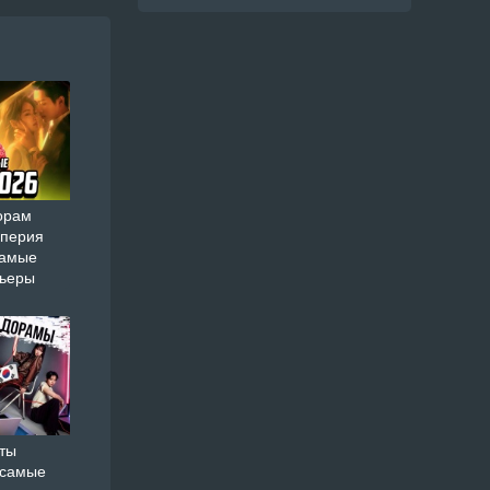
орам
мперия
самые
мьеры
ты
 самые