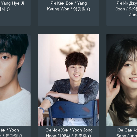
 Yang Hye Ji
Ян Кён Вон / Yang
Ян Ик Джун
지 ()
Kyung Won / 양경원 ()
Joon / 양익
June
ён / Yoon
Юн Чон Хун / Yoon Jong
Юн Сан Чж
g / 윤찬영 ()
Hoon (1984) / 윤종훈 ()
Sang Jung