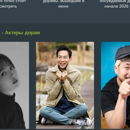
то точно стоит
дорамы, вышедшие в
обсуждаемые 
смотреть
июне
начала 2026 
 - Актеры дорам