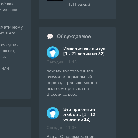
 её как
1-11 серий
 из всех,
м
зматичному
но в его
Обсуждаемое
последних
Империя как выкуп
ряются,
[1 - 21 серии из 32]
есь
Сегодня, 11:45
и или
почему так тормозится
…
озвучка и нормальный
перевод...раньше можно
было смотреть на на
ВК,сейчас всё...
Эта проклятая
любовь [1 - 12
серии из 12]
Сегодня, 11:36
Риша, С первых кадров