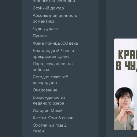
становится легендой
Стойкий доктор
Абсолютная ценность
романтики
Чудо-дураки
Пугало
Жена принца XXI века
Благородный Чэнь и
прекрасная Цзинь
Пара, созданная на
небесах
Сегодня тоже всё
распродано
Очарование
Возрождение из
ледяного озера
История Миюй
Клетки Юми 3 сезон
Охотничьи псы 2
сезон