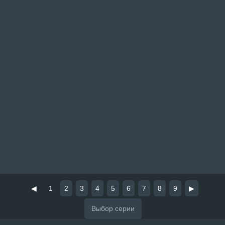
◀
1
2
3
4
5
6
7
8
9
▶