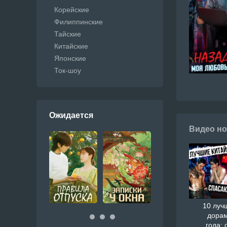
Корейские
Филиппинские
Тайские
Китайские
Японские
Ток-шоу
Ожидается
Видео но
10 луч
дорам
года: 