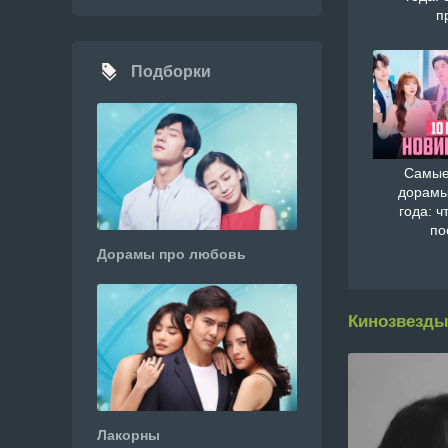
п
Подборки
Самые
дорамы
года: ч
по
Дорамы про любовь
Кинозвезды
Лакорны