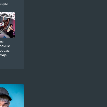
мьеры
ты
 самые
дорамы
года