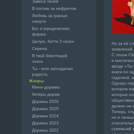
Завеса теней
В погоне за нефритом
Любовь за гранью
смерти
Бог и юридическая
фирма
Целую, Китти 3 сезон
Но за её с
Сирена
заявлений,
С эпохи Сё
В твой блестящий
и мистичес
сезон
вроде «Ты 
Ты - моя запоздалая
книги по г
радость
гадалкой, 
Жанры
Однако пер
Мини-дорамы
котором ма
Актеры дорам
которые он
общественн
Дорамы 2026
далеко не 
Дорамы 2025
Теперь, сп
Дорамы 2024
но и личны
Дорамы 2023
спасительн
сумевший з
Дорамы 2022