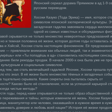
Японский сериал дорама Прямиком в ад 1-9 с
русским переводом.
Хосоки Казуко (Тода Эрика) — имя, которое ст
символом японской эзотерической культуры. Э
загадочная гадалка завоевала сердца миллион
одной из самых известных и обсуждаемых фигу
лавой скрывается не только множество невероятных предсказаний и
 но и темная половина её жизни, которая долгие годы оставалась з
ва и Хэйсэй, Хосоки стала настоящим феноменом. Её предсказани
кие — привлекали внимание как обычных людей, так и знаменитос
умрёшь» или «Ты попадёшь в ад» становились настоящими сенсац
аданию били рекорды продаж. В начале 2000-х она была уже не про
а культурным и социальным символом.
ед тем, как стать величайшей гадалкой Японии, Хосоки прошла пут
ло кто знал. В её жизни было множество тёмных и загадочных собы
а тщательно скрывала. Какие секреты она пыталась скрыть от
ости? Каково было её становление, если за успешной карьерой ст
всегда чистые методы?
устя годы, перед нами открывается не только образ общественной 
е переживания и тайны, которые изменили её жизнь. Хосоки Казуко
ица, манипулятор или человек, оказавшийся в нужное время в нуж
авоевать доверие и любовь всей нации? История её жизни продолж