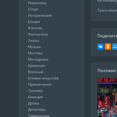
её неизвед
Романтика
Спорт
Трансляция 
Исторический
Боевик
Фэнтези
Фантастика
Поделит
Ужасы
Музыка
Мистика
Мелодрама
Криминал
Похожие
Военный
Боевые искусства
Приключения
Триллер
Комедия
Драма
Детективы
Тайваньские