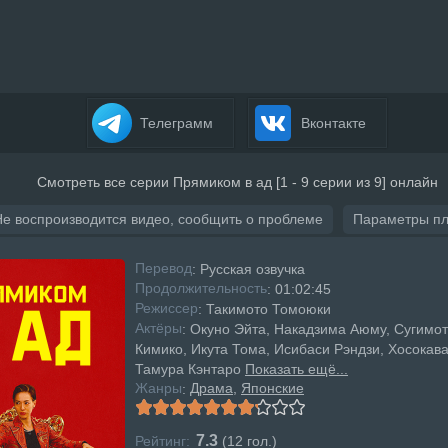
Телеграмм
Вконтакте
Смотреть все серии Прямиком в ад [1 - 9 серии из 9] онлайн
Не воспроизводится видео, сообщить о проблеме
Параметры п
Перевод
: Русская озвучка
Продолжительность
: 01:02:45
Режисcер
: Такимото Томоюки
Актёры
: Окуно Эйта, Накадзима Аюму, Сугимот
Кимико, Икута Тома, Исибаси Рэндзи, Хосокава
Тамура Кэнтаро
Показать ещё...
Жанры
Драма
Японские
:
7.3
Рейтинг:
(
12
гол.)