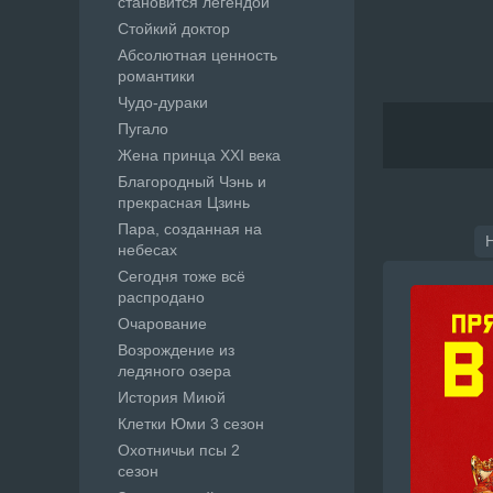
становится легендой
Стойкий доктор
Абсолютная ценность
романтики
Чудо-дураки
Пугало
Жена принца XXI века
Благородный Чэнь и
прекрасная Цзинь
Пара, созданная на
небесах
Сегодня тоже всё
распродано
Очарование
Возрождение из
ледяного озера
История Миюй
Клетки Юми 3 сезон
Охотничьи псы 2
сезон