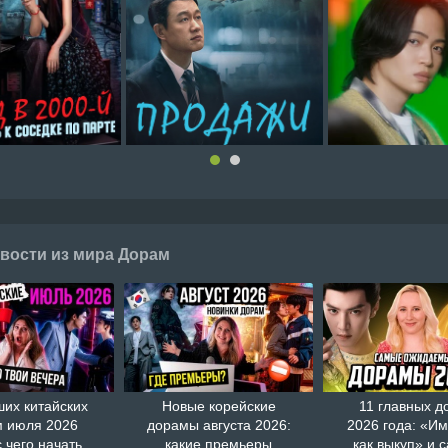
вости из мира Дорам
ших китайских
Новые корейские
11 главных д
 июля 2026
дорамы августа 2026:
2026 года: «И
с чего начать
какие премьеры
как выкуп» и 