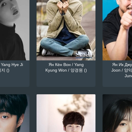
 Yang Hye Ji
Ян Кён Вон / Yang
Ян Ик Джун
지 ()
Kyung Won / 양경원 ()
Joon / 양익
June