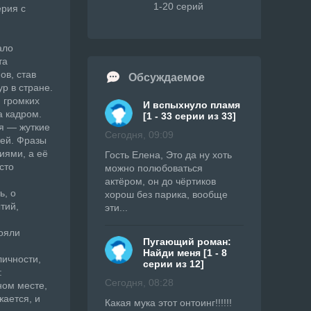
1-20 серий
ерия с
ало
та
ов, став
Обсуждаемое
р в стране.
 громких
И вспыхнуло пламя
а кадром.
[1 - 33 серии из 33]
я — жуткие
Сегодня, 09:09
тей. Фразы
иями, а её
Гость Елена, Это да ну хоть
сто
можно полюбоваться
актёром, он до чёртиков
ь, о
хорош без парика, вообще
тий,
эти...
ояли
Пугающий роман:
Найди меня [1 - 8
личности,
серии из 12]
:
Сегодня, 08:28
ном месте,
ается, и
Какая мука этот онтоинг!!!!!!