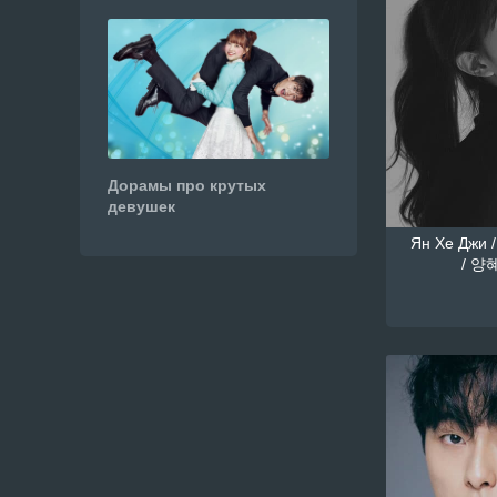
Дорамы про крутых
девушек
Ян Хе Джи /
/ 양혜