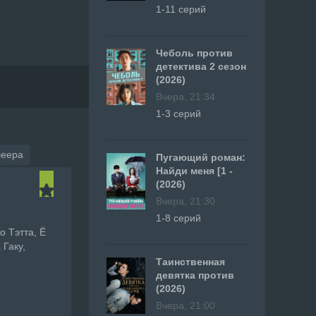
1-11 серий
Чеболь против
детектива 2 сезон
(2026)
Вчера, 21:34
1-3 серий
леера
Пугающий роман:
Найди меня [1 -
(2026)
Вчера, 21:30
1-8 серий
о Тэтта, Ё
 Гаку,
Таинственная
девятка против
(2026)
Вчера, 21:00