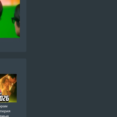
орам
мперия
самые