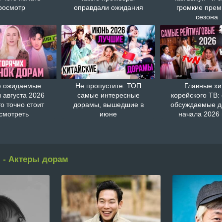
росмотр
оправдали ожидания
громкие пре
сезона
 ожидаемые
Не пропустите: ТОП
Главные хи
 августа 2026
самые интересные
корейского ТВ:
то точно стоит
дорамы, вышедшие в
обсуждаемые 
смотреть
июне
начала 2026 
 - Актеры дорам