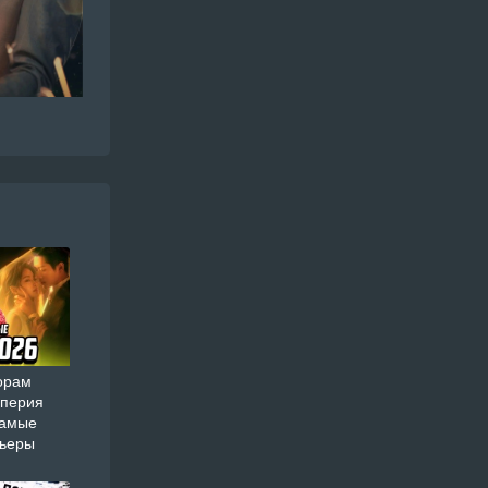
орам
мперия
самые
мьеры