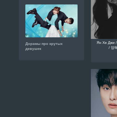
Ян Хе Джи /
Дорамы про крутых
/ 양혜
девушек