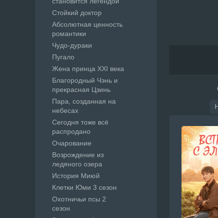
становится легендой
Стойкий доктор
Абсолютная ценность
романтики
Чудо-дураки
Пугало
Жена принца XXI века
Благородный Чэнь и
прекрасная Цзинь
Пара, созданная на
небесах
Сегодня тоже всё
распродано
Очарование
Возрождение из
ледяного озера
История Миюй
Клетки Юми 3 сезон
Охотничьи псы 2
сезон