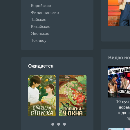
Корейские
Филиппинские
Тайские
Китайские
Японские
Ток-шоу
Видео но
Ожидается
10 луч
дорам
года: 
п