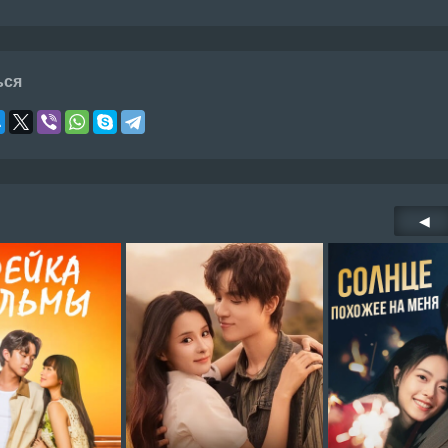
ься
◀