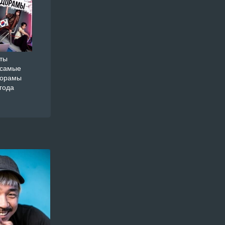
ты
 самые
дорамы
года