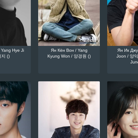
 Yang Hye Ji
Ян Кён Вон / Yang
Ян Ик Джун
지 ()
Kyung Won / 양경원 ()
Joon / 양익
June