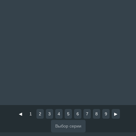
◀
1
2
3
4
5
6
7
8
9
▶