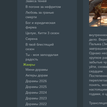
Завеса теней
В погоне за нефритом
Любовь за гранью
смерти
Бог и юридическая
фирма
Целую, Китти 3 сезон
внутреннюю
Сирена
дело. Верн
Пальма (Зи
В твой блестящий
завтрашнем
сезон
Однако не
Ты - моя запоздалая
хрупкое ра
радость
забытые чу
Жанры
уйти, снов
Мини-дорамы
сердцем.
Актеры дорам
Постепенно
переплетае
Дорамы 2026
понять, мо
Дорамы 2025
настоящим 
Дорамы 2024
годами, о 
Дорамы 2023
Трансляция 
Дорамы 2022