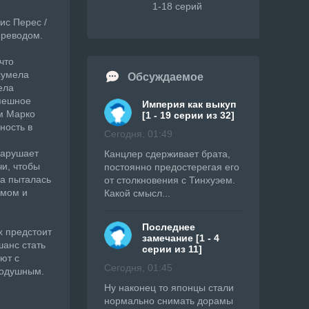
1-18 серий
ис Перес /
ереводом.
что
сумела
Обсуждаемое
ела
спешное
Империя как выкуп
м Марко
[1 - 19 серии из 32]
ность в
Сегодня, 01:49
нарушает
Канцлер сдерживает брата,
чи, чтобы
постоянно предостерегая его
на пыталась
от столкновения с Тинхуэем.
умом и
Какой смысл...
Последнее
х предстоит
замечание [1 - 4
шанс стать
серии из 11]
ют с
Сегодня, 01:45
нодушным.
Ну наконец то японцы стали
нормально снимать дорамы