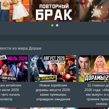
вости из мира Дорам
ших китайских
Новые корейские
11 главных д
 июля 2026
дорамы августа 2026:
2026 года: «И
с чего начать
какие премьеры
как выкуп» и 
росмотр
оправдали ожидания
громкие пре
сезона