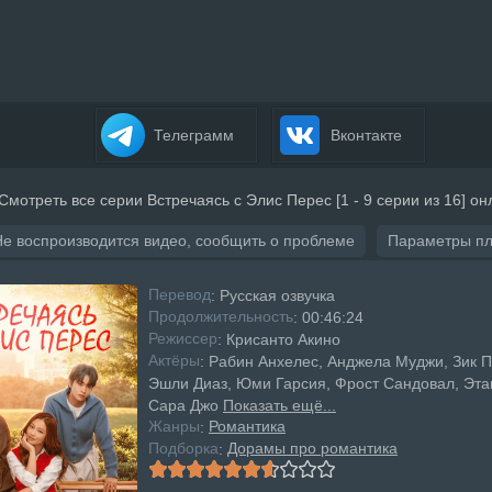
Телеграмм
Вконтакте
Смотреть все серии Встречаясь с Элис Перес [1 - 9 серии из 16] о
Не воспроизводится видео, сообщить о проблеме
Параметры п
Перевод
: Русская озвучка
Продолжительность
: 00:46:24
Режисcер
: Крисанто Акино
Актёры
: Рабин Анхелес, Анджела Муджи, Зик 
Эшли Диаз, Юми Гарсия, Фрост Сандовал, Эта
Сара Джо
Показать ещё...
Жанры
Романтика
:
Подборка
Дорамы про романтика
: