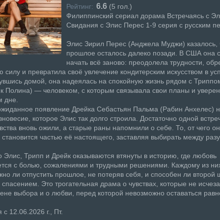
6.6
Рейтинг:
(
5
гол.)
Филиппинский сериал дорама Встречаясь с Эл
Свидания с Элис Перес 1-9 серия с русским п
Элис Зирил Перес (Анджела Муджи) казалось, 
прошлое осталось далеко позади. В США она 
начать всё заново: преодолела трудности, обр
 силу и превратила своё увлечение кондитерским искусством в у
увшись домой, она надеялась на спокойную жизнь рядом с Триппо
к Полина) — человеком, с которым связывала свои планы и уверен
 дне.
ожиданное появление Дрейка Себастьян Пальма (Рабин Анхелес) 
вновесие, которое Элис так долго строила. Достаточно одной встре
вства вновь ожили, а старые раны напомнили о себе. То, от чего о
а становится частью её настоящего, заставляя выбирать между раз
 Элис, Трипп и Дрейк оказываются втянуты в историю, где любовь
тся с болью, сожалениями и трудными решениями. Каждому из ни
жно ли отпустить прошлое, не потеряв себя, и способен ли второй 
спасением. Это трогательная драма о чувствах, которые не исчеза
цене выбора и о любви, перед которой невозможно оставаться рав
с 12.06.2026 г., Пт.