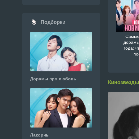
Подборки
Самые
дорамы
года: ч
по
Дорамы про любовь
Кинозвезды
Лакорны