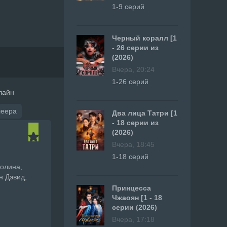
1-9 серий
Черный коралл [1
- 26 серии из
(2026)
Вчера, 20:24
1-26 серий
нлайн
леера
Два лица Татри [1
- 18 серии из
(2026)
Вчера, 18:45
1-18 серий
Полина,
н Дэвид,
Принцесса
Чжаоян [1 - 18
серии (2026)
Вчера, 17:18