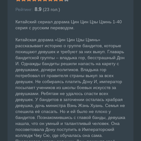
8.9
Рейтинг:
(
23
гол.)
Китайский сериал дорама Цин Цин Цзы Цзинь 1-40
серия с русским переводом.
Китайская дорама «Цин Цин Цзы Цзинь»
рассказывает историю о группе бандитов, которые
похищают девушек и требуют за них выкуп. Главарь
бандитской группы – владыка гор, бесстрашный Дон
И. Однажды бандиты решили напасть на карету с
девушками, дочери политиков. Владыка гор
потребовал от правителя страны выкуп за всех
девушек. Не собираясь платить Дону И, император
посылает учеников из школы боевых искусств за
девушками. Ребятам не удалось спасти всех
девушек. У бандитов в заточении осталась храбрая
девушка, дочь министра Вэнь Жэнь Хуань. Семья не
спешила её спасать. Но и ей было не плохо у
бандитов. Познакомившись с главой банды, девушка
нашла, что он умный и талантливый человек. Она
посоветовала Дону поступить в Императорский
колледж Чжу Сю, где обучалась она сама.