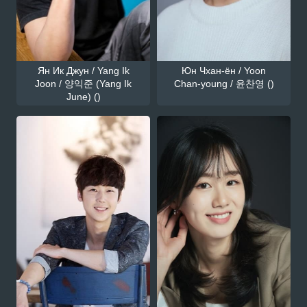
Ян Ик Джун / Yang Ik
Юн Чхан-ён / Yoon
Joon / 양익준 (Yang Ik
Chan-young / 윤찬영 ()
June) ()