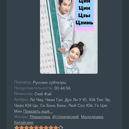
Перевод
: Русские субтитры
Продолжительность
: 00:44:56
Режисcер
: Сюй Фэй
Актёры
: Ли Чжу, Чжан Гун, Дун Ли У Ю, Юй Тин Эр,
Чжан Юй Ци, Се Бинь Бинь, Люй Сяо Юй, Го Цзя
Мин
Показать ещё...
Жанры
Романтика
Исторический
Мелодрама
:
Китайские