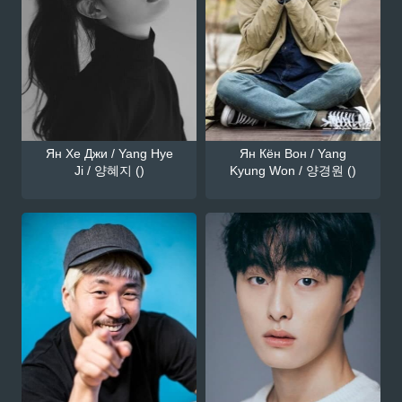
Ян Хе Джи / Yang Hye
Ян Кён Вон / Yang
Ji / 양혜지 ()
Kyung Won / 양경원 ()