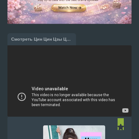
Смотреть Цин Цин Цзы Цзинь [1 - 40 серии из 40] онлайн