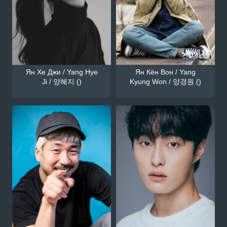
Ян Хе Джи / Yang Hye
Ян Кён Вон / Yang
Ji / 양혜지 ()
Kyung Won / 양경원 ()