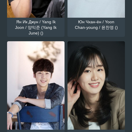
Ян Ик Джун / Yang Ik
Юн Чхан-ён / Yoon
Joon / 양익준 (Yang Ik
Chan-young / 윤찬영 ()
June) ()