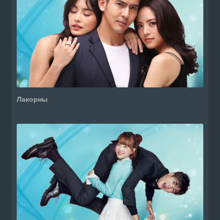
Лакорны