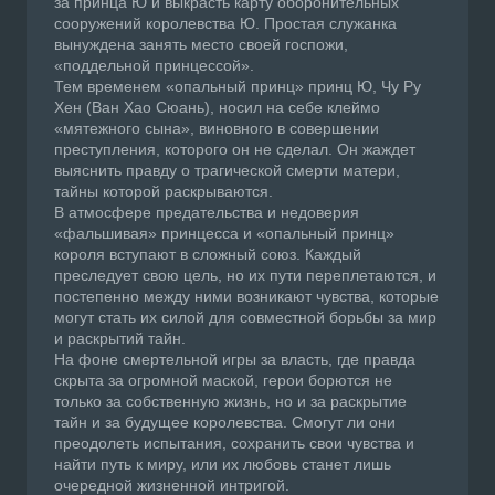
за принца Ю и выкрасть карту оборонительных
сооружений королевства Ю. Простая служанка
вынуждена занять место своей госпожи,
«поддельной принцессой».
Тем временем «опальный принц» принц Ю, Чу Ру
Хен (Ван Хао Сюань), носил на себе клеймо
«мятежного сына», виновного в совершении
преступления, которого он не сделал. Он жаждет
выяснить правду о трагической смерти матери,
тайны которой раскрываются.
В атмосфере предательства и недоверия
«фальшивая» принцесса и «опальный принц»
короля вступают в сложный союз. Каждый
преследует свою цель, но их пути переплетаются, и
постепенно между ними возникают чувства, которые
могут стать их силой для совместной борьбы за мир
и раскрытий тайн.
На фоне смертельной игры за власть, где правда
скрыта за огромной маской, герои борются не
только за собственную жизнь, но и за раскрытие
тайн и за будущее королевства. Смогут ли они
преодолеть испытания, сохранить свои чувства и
найти путь к миру, или их любовь станет лишь
очередной жизненной интригой.