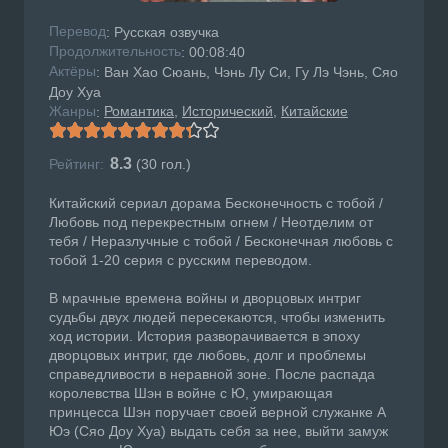
Перевод
: Русская озвучка
Продолжительность
: 00:08:40
Актёры
: Ван Хао Сюань, Чэнь Лу Си, Гу Лэ Чэнь, Сяо
Доу Хуа
Жанры
Романтика
Исторический
Китайские
:
8.3
Рейтинг:
(
30
гол.)
Китайский сериал дорама Бесконечность с тобой /
Любовь под перекрестным огнем / Неотделим от
тебя / Неразлучные с тобой / Бесконечная любовь с
тобой 1-20 серия с русским переводом.
В мрачные времена войны и дворцовых интриг
судьбы двух людей пересекаются, чтобы изменить
ход истории. История разворачивается в эпоху
дворцовых интриг, где любовь, долг и проблемы
справедливости в неравной зоне. После распада
королевства Шэн в войне с Ю, умирающая
принцесса Шэн поручает своей верной служанке А
Юэ (Сяо Доу Хуа) выдать себя за нее, выйти замуж