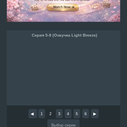
Серия 5-8 (Озвучка Light Breeze)
◀
1
2
3
4
5
6
▶