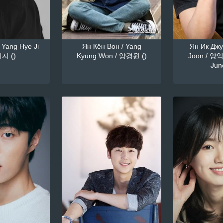
 Yang Hye Ji
Ян Кён Вон / Yang
Ян Ик Джун
지 ()
Kyung Won / 양경원 ()
Joon / 양익
June