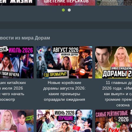
вости из мира Дорам
ших китайских
Новые корейские
11 главных д
 июля 2026
дорамы августа 2026:
2026 года: «И
с чего начать
какие премьеры
как выкуп» и 
росмотр
оправдали ожидания
громкие пре
сезона