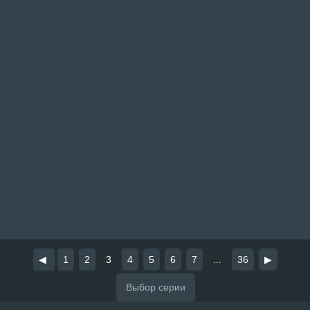
◀
1
2
3
4
5
6
7
...
36
▶