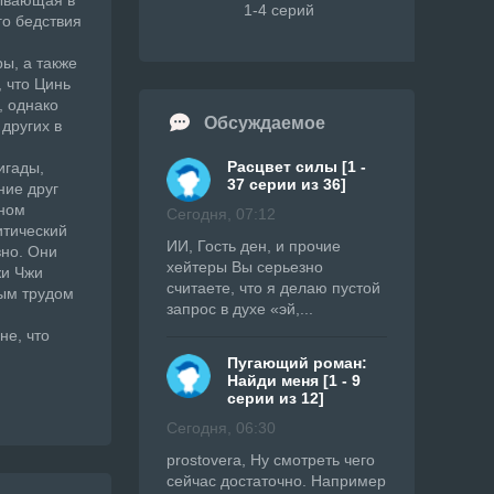
зывающая в
1-4 серий
го бедствия
ы, а также
 что Цинь
, однако
Обсуждаемое
других в
Расцвет силы [1 -
игады,
37 серии из 36]
ние друг
ьном
Сегодня, 07:12
итический
ИИ, Гость ден, и прочие
вно. Они
хейтеры Вы серьезно
жи Чжи
считаете, что я делаю пустой
ным трудом
запрос в духе «эй,...
не, что
Пугающий роман:
Найди меня [1 - 9
серии из 12]
Сегодня, 06:30
prostovera, Ну смотреть чего
сейчас достаточно. Например