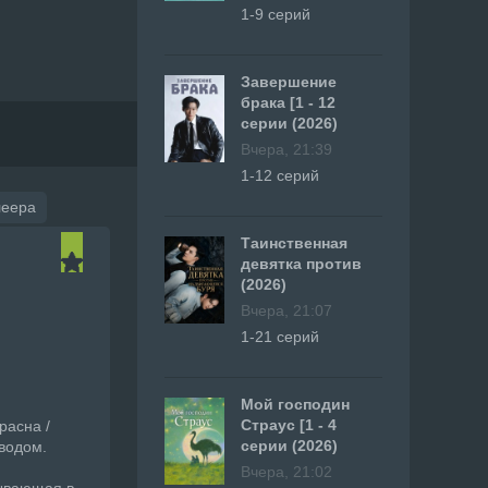
1-9 серий
Завершение
брака [1 - 12
серии (2026)
Вчера, 21:39
1-12 серий
леера
Таинственная
девятка против
(2026)
Вчера, 21:07
1-21 серий
Мой господин
Страус [1 - 4
расна /
серии (2026)
еводом.
Вчера, 21:02