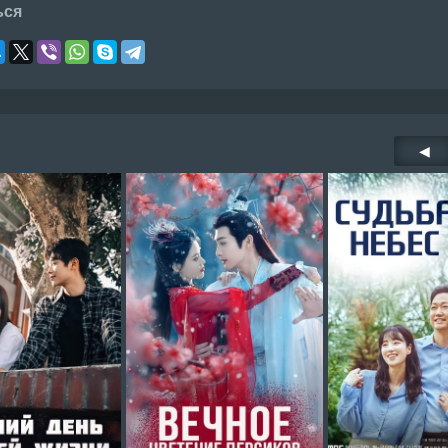
ься
◀