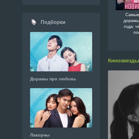
Самые
дорамы
Подборки
года: ч
по
Кинозвезды
Дорамы про любовь
Лакорны