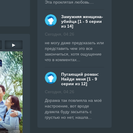
Эта проклятая любовь....
Замужняя женщина-
убийца [1 - 5 серии
из 14]
Сегодня, 04:26
не могу даже предсказать или
▶
представить чем это все
закончиться, хотя ощущение
что в комментах...
Пугающий роман:
Найди меня [1 - 9
серии из 12]
Сегодня, 04:26
Дорама так повлияла на моё
настроение, вот вроде
дуамла буду засыпать с
грустью но нет, нашла...