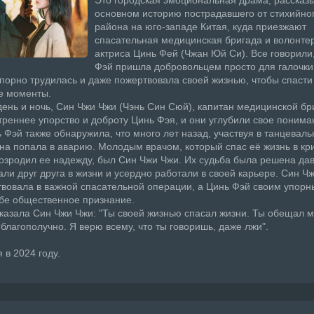
Это городская эмоциональная драма, расска
основном историю пострадавшего от стихийно
района на юго-западе Китая, куда приезжают
спасательная медицинская бригада и волонтер
актриса Цинь Фей (Чжан Юй Си). Все говорили,
Фэй пришла добровольцем просто для галочки
порно трудилась и даже пожертвовала своей жизнью, чтобы спасти 
е моменты.
ень и ночь, Син Чжи Чжи (Чэнь Син Сюй), капитан медицинской бр
треннее упорство и доброту Цинь Фэя, и они углубили свое понима
ь Фэй также обнаружила, что много лет назад, участвуя в танцевал
она попала в аварию. Молодым врачом, который спас её жизнь в кр
озродил ее надежду, был Син Чжи Чжи. Их судьба была решена да
ли друг друга в жизни и усердно работали в своей карьере. Син Ч
твовала в важной спасательной операции, а Цинь Фэй своим упор
бе общественное признание.
казала Син Чжи Чжи: "Ты своей жизнью спасал жизни. Ты обещал м
благополучно. Я верю всему, что ты говоришь, даже лжи".
 в 2024 году.