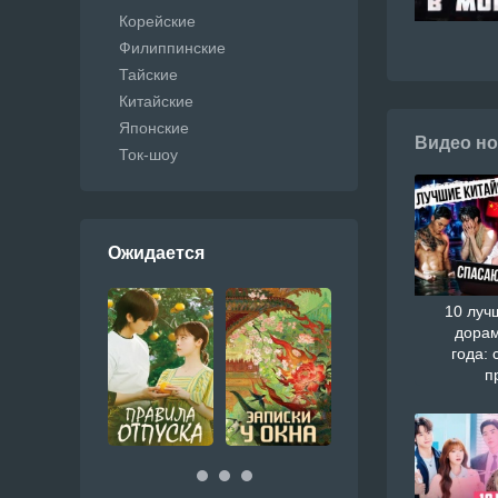
Корейские
Филиппинские
Тайские
Китайские
Японские
Видео но
Ток-шоу
Ожидается
10 луч
дорам
года: 
п