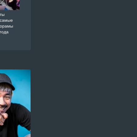
ты
 самые
дорамы
года