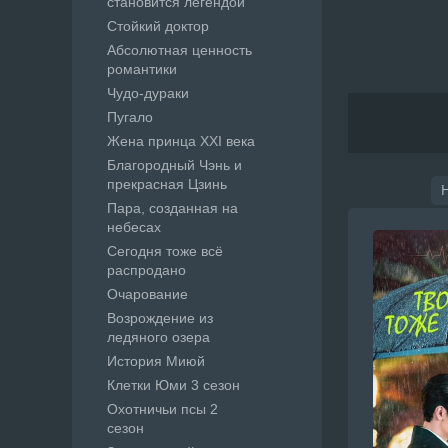
становится легендой
Стойкий доктор
Абсолютная ценность
романтики
Чудо-дураки
Пугало
Жена принца XXI века
Благородный Чэнь и
прекрасная Цзинь
Пара, созданная на
небесах
Сегодня тоже всё
распродано
Очарование
Возрождение из
ледяного озера
История Миюй
Клетки Юми 3 сезон
Охотничьи псы 2
сезон