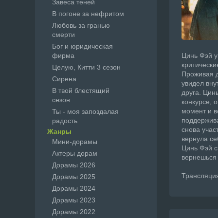
Завеса теней
В погоне за нефритом
Любовь за гранью
смерти
Бог и юридическая
фирма
Цинь Фэй у
критически
Целую, Китти 3 сезон
Проживая д
Сирена
увидел вну
В твой блестящий
друга. Цин
сезон
конкурсе, 
момент и в
Ты - моя запоздалая
поддержива
радость
снова учас
Жанры
вернула се
Мини-дорамы
Цинь Фэй с
Актеры дорам
вернешься 
Дорамы 2026
Трансляция
Дорамы 2025
Дорамы 2024
Дорамы 2023
Дорамы 2022