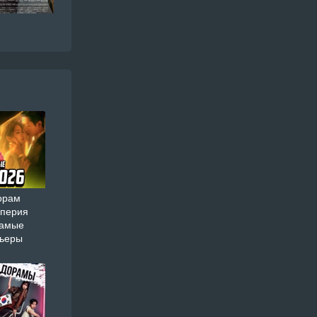
орам
мперия
самые
мьеры