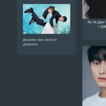
Ян Хе Джи /
/ 양혜
Дорамы про крутых
девушек