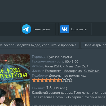
Телеграмм
Вконтакте
Не воспроизводится видео, сообщить о проблеме
Параметры п
Перевод
: Русская озвучка
Продолжительность
: 00:45:00
Актёры
: Чжан Юй Си, Чэнь Син Сюй
Жанры
Романтика
Мелодрама
Китайские
:
Подборка
Дорамы про романтика
:
7.5
Рейтинг:
(
119
гол.)
Китайский сериал дорама Твоя ложь тоже прек
Твоя красивая ложь 1-36 серия с русским пер