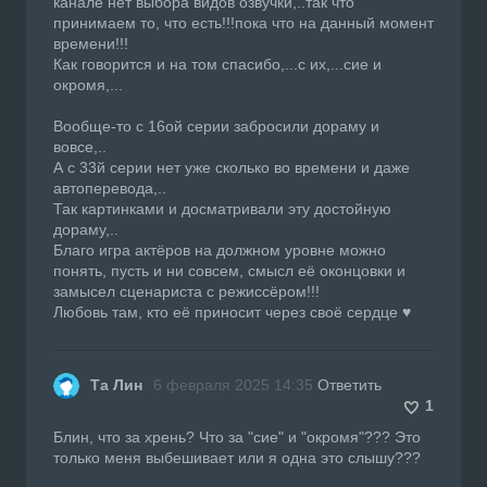
канале нет выбора видов озвучки,..так что
принимаем то, что есть!!!пока что на данный момент
времени!!!
Как говорится и на том спасибо,...с их,...сие и
окромя,...
Вообще-то с 16ой серии забросили дораму и
вовсе,..
А с 33й серии нет уже сколько во времени и даже
автоперевода,..
Так картинками и досматривали эту достойную
дораму,..
Благо игра актёров на должном уровне можно
понять, пусть и ни совсем, смысл её оконцовки и
замысел сценариста с режиссёром!!!
Любовь там, кто её приносит через своё сердце ♥
Та Лин
6 февраля 2025 14:35
Ответить
1
Блин, что за хрень? Что за "сие" и "окромя"??? Это
только меня выбешивает или я одна это слышу???