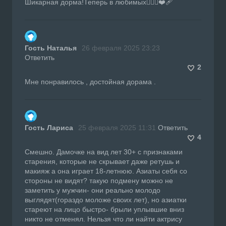
Шикарная дорма!Теперь в любимых❤️‍🔥💔❤️‍🩹
Гость Наталья
26 февраля 2025 23:23
Ответить
2
Мне понравилось , достойная дорама .
Гость Лариса
25 февраля 2025 11:31
Ответить
4
Смешно. Дамочке на вид лет 30+ с признаками
старения, которые не скрывает даже ретушь и
макияж а она играет 18-летнюю. Азиаты себя со
стороны не видят? такую подмену можно не
заметить у мужчин- они реально молодо
выглядят(гораздо моложе своих лет), но азиатки
стареют на лицо быстро- брыли уплывшие вниз
никто не отменял. Нельзя что ли найти актрису