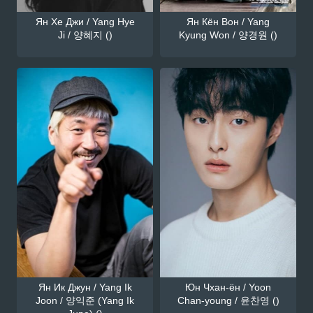
Ян Хе Джи / Yang Hye
Ян Кён Вон / Yang
Ji / 양혜지 ()
Kyung Won / 양경원 ()
Ян Ик Джун / Yang Ik
Юн Чхан-ён / Yoon
Joon / 양익준 (Yang Ik
Chan-young / 윤찬영 ()