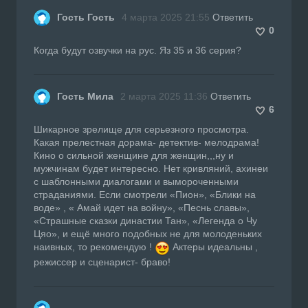
Гость Гость
4 марта 2025 21:55
Ответить
0
Когда будут озвучки на рус. Яз 35 и 36 серия?
Гость Мила
2 марта 2025 11:36
Ответить
6
Шикарное зрелище для серьезного просмотра.
Какая прелестная дорама- детектив- мелодрама!
Кино о сильной женщине для женщин,,,ну и
мужчинам будет интересно. Нет кривляний, ахинеи
с шаблонными диалогами и вымороченными
страданиями. Если смотрели «Пион», «Блики на
воде» , « Амай идет на войну», «Песнь славы»,
«Страшные сказки династии Тан», «Легенда о Чу
Цяо», и ещё много подобных не для молоденьких
наивных, то рекомендую !
Актеры идеальны ,
режиссер и сценарист- браво!