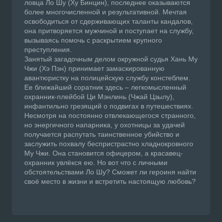
ловца Ло Шу (Ху Бинцин), последнее оказываются
более многочисленной и результативной. Мечтая
освободиться от сдерживающих таланты кандалов,
она притворяется мужчиной и поступает на службу,
вызываясь помочь с раскрытием крупного
преступления.
Занятый загадочным делом окружной судья Хань Му
Чжи (Хэ Пэн) принимает замаскированную
авантюристку на полицейскую службу констеблем.
Ее ближайший соратник здесь – легкомысленный
охранник-плейбой Ци Мэнлинь (Чжай Цзылу),
инфантильно грезящий о подвигах в путешествиях.
Несмотря на постоянно отвлекающегося странного,
но энергичного напарника, у охотницы за удачей
получается распутать таинственное убийство и
заслужить похвалу беспристрастно хладнокровного
Му Чжи. Она становится офицером, а красавец-
охранник увлёкся ею. Но вот что с личными
обстоятельствами Ло Шу? Сможет ли героиня найти
своё место в жизни и встретить настоящую любовь?