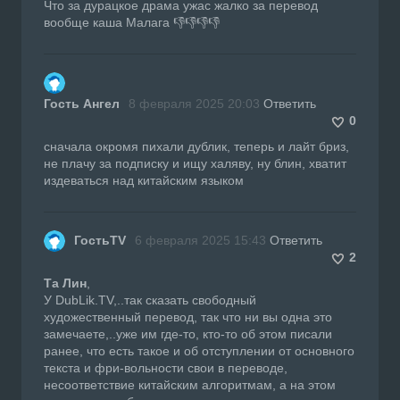
Что за дурацкое драма ужас жалко за перевод
вообще каша Малага 👎👎👎👎
Гость Ангел
8 февраля 2025 20:03
Ответить
0
сначала окромя пихали дублик, теперь и лайт бриз,
не плачу за подписку и ищу халяву, ну блин, хватит
издеваться над китайским языком
ГостьTV
6 февраля 2025 15:43
Ответить
2
Та Лин
,
У DubLik.TV,..так сказать свободный
художественный перевод, так что ни вы одна это
замечаете,..уже им где-то, кто-то об этом писали
ранее, что есть такое и об отступлении от основного
текста и фри-вольности свои в переводе,
несоответствие китайским алгоритмам, а на этом