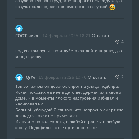
озвучивал за ваш труд, мне понравилось. Жду когда
озвучат дальше, хочется смотреть с озвучкой
ГОСТ ника.
14 февраля 2025 18:21
Ответить
4
под светом луны . пожалуйста сделайте перевод до
конца прошу.
2
QiYe
13 февраля 2025 10:46
Ответить
Так вот зачем он девочек-сирот на улице подбирал!
Искал похожих на неё в детстве, держал их в своём
доме, и в моменты плохого настроения избивал и
насиловал их...
Больной ублюдок! Я считаю, что напрасно смертную
казнь для таких не применяют.
Их нужно на кол сажать, в любой стране и в любую
эпоху. Педофилы - это черти, а не люди.