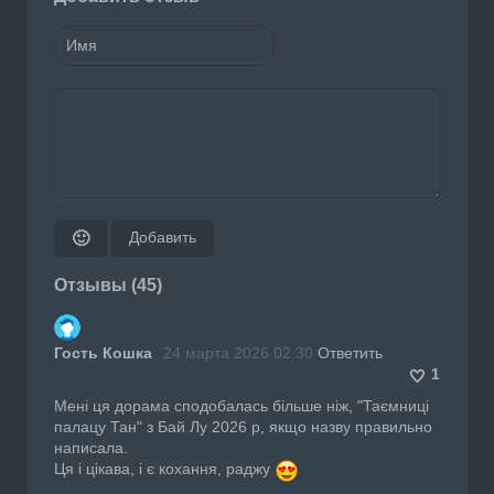
Добавить
🙂
Отзывы (45)
Гость Кошка
24 марта 2026 02:30
Ответить
1
Мені ця дорама сподобалась більше ніж, "Таємниці
палацу Тан" з Бай Лу 2026 р, якщо назву правильно
написала.
Ця і цікава, і є кохання, раджу