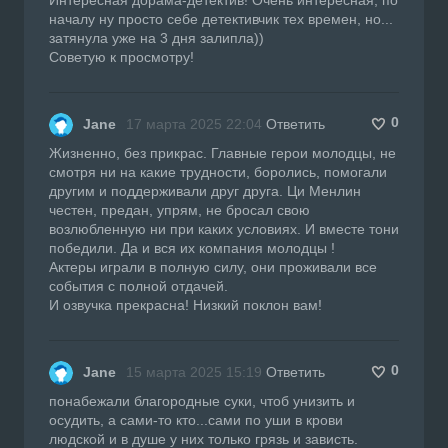
началу ну просто себе детективчик тех времен, но...
затянула уже на 3 дня залипла))
Советую к просмотру!
0
Jane
17 марта 2025 22:04
Ответить
Жизненно, без прикрас. Главные герои молодцы, не
смотря ни на какие трудности, боролись, помогали
другим и поддерживали друг друга. Ци Менлин
честен, предан, упрям, не бросал свою
возлюбленную ни при каких условиях. И вместе тони
победили. Да и вся их компания молодцы !
Актеры играли в полную силу, они проживали все
события с полной отдачей.
И озвучка прекрасна! Низкий поклон вам!
0
Jane
15 марта 2025 15:19
Ответить
понабежали благородные суки, чтоб унизить и
осудить, а сами-то кто...сами по уши в крови
людской и в душе у них только грязь и зависть.