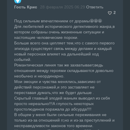
Гость Крис
28 февраля 2025 06:29
Ответить
2
Под сильным впечатлением от дорамы🤩🤩🤩
Для любителей исторического детективного жанра,в
котором собраны очень жизненные ситуации и
настоящие человеческие пороки.
Больше всего она цепляет тем,что с самого первого
эпизода существует связь между делами и каждый
новый персонаж влияет на дальнейший ход
событий.
Романтическая линия так же захватывает,ведь
отношения между героями складываются довольно
необычно и неординарно.
Мои эмоции и чувства менялись,зависимо от
действий персонажей,и это заставляет не
переставая думать,что же будет дальше .
Скрытый главный злодей маньяк выводил из себя
просто нереально!!!А глупость некоторых
простолюдинов поражала до абсурда!!!!
В общем у меня были сильные переживания не
только из-за отношений гг,но и из-за преступлений и
несправедливости законов того времени.