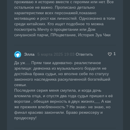
проживаю я историю вместе с героями или нет. Все
остальное не важно. Прописано детально
характеристики всех персонажей,показано
мотивацию и рост как личностей. Однозначно в топе
среди китайских. Кто ищет подобное то можна
посмотреть Мечту о процветании или Дом
сичуанской парчи, ПРоцветание, История Зуа Чжи
1
Элла
5 марта 2025 19:03
Ответить
Да уж…. Прям таки адекватно- реалистичное
зрелище: девчонка из музыкального борделя не
достойна брака судьи, но вполне себе по статусу
законного наследника раскулаченной богатейшей
семьи.
Последняя серия меня смутила, и когда дочь
вломила отца, и спустя два года судья пришел к её
воротам , обещая верность в двух жизнях,,,,, А как
же прежняя влюбленность ? Не знаю- не знаю, но
финал красиво закончили. Браво режиссеру и
продюсеру!