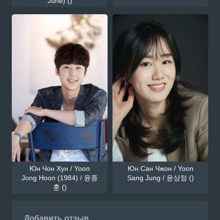
June) ()
Юн Чон Хун / Yoon
Юн Сан Чжон / Yoon
Jong Hoon (1984) / 윤종
Sang Jung / 윤상정 ()
훈 ()
Добавить отзыв