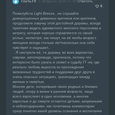
ГостьTV
1 февраля 2025 07:20
Ответить
6
Пожалуйста Light Breeze,..не слушайте
доморощенных диванных критиков или критинов,
продолжите озвучку этой достойной дорамы, всегда
приятнее видеть адекватного женского персонажа и
актрису, которая хорошо справляется со своей
ролью, несмотря, как пишут, на её якобы возраст,
женщине всегда столько лет!насколько она себя
чувствует и ощущает,..
...Я смотрела её, т.е дораму, во всех вариантах,
озвучки, автоперевода, оригинала, потому что
интересно было узнать и сюжет и судьбу ГГ-ев, где
реально любовь выросла из прохождения
жизненных трудностей и поддержки друг друга в
очень опасных ситуациях, граничащих между
жизнью и смертью,
Многие дети, потерявшие своих родных и близких
людей, опору в жизни в раннем возрасте, чаще
всего взрослеют в одно мгновение, а многие
взрослые и до смерти остаются детьми, капризными
и неблагодарными, как почитаешь комментарии
сразу понятно какой уровень сознания и воспитания