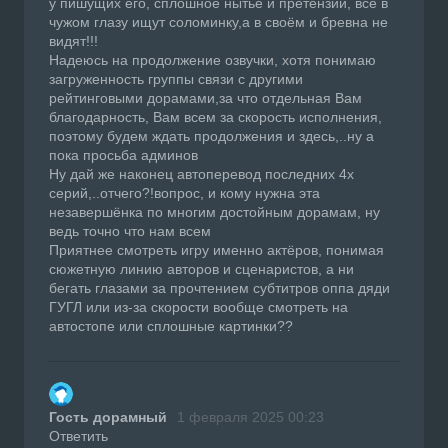
у пишущих его, сплошное нытьё и претензии, всё в
чужом глазу ищут соломинку,а в своём и бревна не
видят!!!
Надеюсь на продолжение озвучки, хотя понимаю
загруженность группы связи с другими
рейтинговыми дорамами,за что отдельная Вам
благодарность, Вам всем за скорость исполнения,
поэтому будем ждать продолжения и здесь,..ну а
пока просьба админов
Ну дай же наконец автоперевод последних 4х
серий,..отчего?!вопрос, и кому нужна эта
незавершёнка по многим достойным дорамам, ну
ведь точно что нам всем
Приятнее смотреть игру именно актёров, понимая
сюжетную линию авторов и сценаристов, а ни
бегать глазами за прочтением субтитров оппа дяди
ГУГЛ или из-за скорости вообще смотреть на
автостопе или сплошные картинки??
Гость дорамный
1 февраля 2025 00:23
Ответить