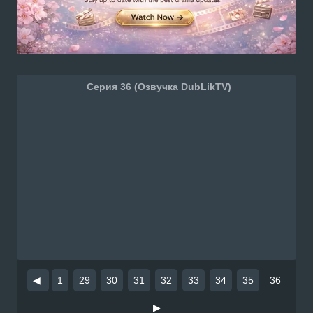
Серия 36 (Озвучка DubLikTV)
◀
1
29
30
31
32
33
34
35
36
▶