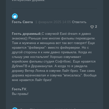
Гость Света
1 февраля 2025 14:05
Ответить
2
Гость дорамный
,С озвучкой East dream я давно
знакома)) Раньше они многие фильмы переводили.
Там и мужчина и женщина вот так вот говорят! Еще
нравится "фейверки"- вместо фейерверки. Но с
другой стороны я к ним давно привыкла. Когда их
слышу уже ностальгия! Хорошо озвучивает
корейские фильмы студия Софтбокс. Еще нравятся
ДубликТВ и Дораманутая. А когда то я увидела
дораму Ветер Лояна в озвучке Лайт бриз. Там сама
дорама мрачноватая и озвучка "вписалась". Вообще
мне нравится Лайт бриз!
ГостьTV
,
Вы правы!