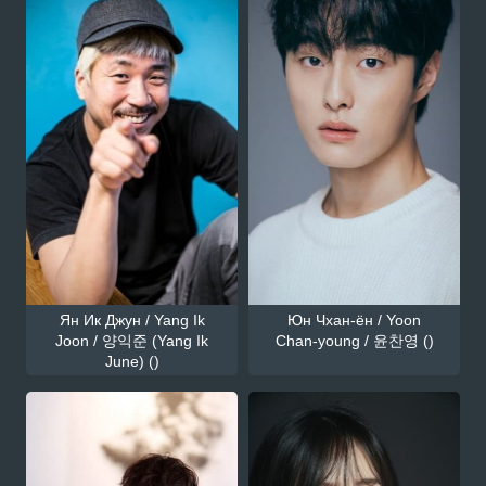
Ян Ик Джун / Yang Ik
Юн Чхан-ён / Yoon
Joon / 양익준 (Yang Ik
Chan-young / 윤찬영 ()
June) ()