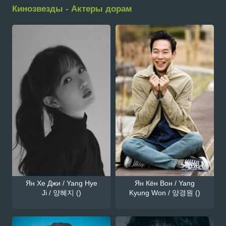
Кинозвезды - Актеры дорам
Ян Хе Джи / Yang Hye
Ян Кён Вон / Yang
Ji / 양혜지 ()
Kyung Won / 양경원 ()