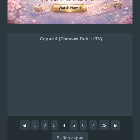
Серия 4 (Озвучка DubLikTV)
◀
1
2
3
4
5
6
7
22
▶