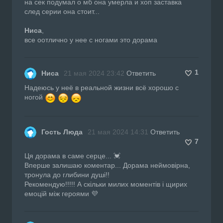
на сек подумал о мб она умерла и хоп заставка
след серии она стоит...
Ниса
,
все оотлично у нее с ногами это дорама
1
Ниса
21 мая 2024 23:42
Ответить
Надеюсь у неё в реальной жизни всё хорошо с
ногой
Гость Люда
21 мая 2024 14:31
Ответить
7
Ця дорама в саме серце... 💓
Вперше залишаю коментар... Дорама неймовірна,
тронула до глибини душі!!
Рекомендую!!!!! А скільки милих моментів і щирих
емоцій між героями 💜