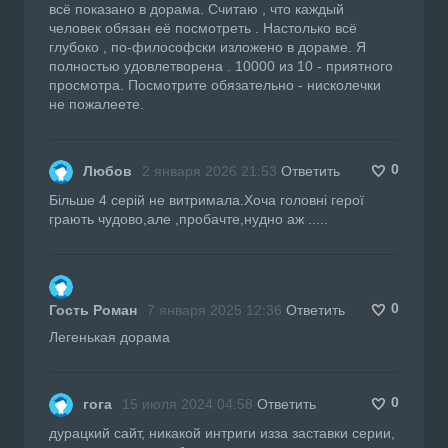
всё показано в дорама. Считаю , что каждый
человек обязан её посмотреть . Настолько всё
глубоко , по-философски изложено в дораме. Я
полностью удовлетворена . 10000 из 10 - приятного
просмотра. Посмотрите обязательно - нисколечки
не пожалеете.
0
Любов
2 января 2026 21:53
Ответить
Більше 4 серій не витримала.Хоча головні герої
грають чудово,але ,пробачте,нудно аж .....
0
Гость Роман
7 января 2025 12:36
Ответить
Легенькая дорама
0
гога
15 июля 2024 04:58
Ответить
дурацкий сайт, никакой интриги изза заставки серии,