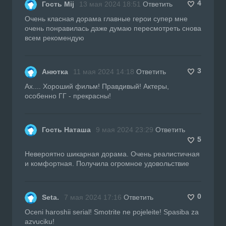
4
Гость Mij
13 мая 2024 18:51
Ответить
Очень класная дорама главные герои супер мне
очень понравилась даже думаю пересмотреть снова
всем рекомендую
3
Анютка
11 мая 2024 14:18
Ответить
Aх.... Хороший фильм! Правдивый! Актеры,
особенно ГГ - прекрасны!
Гость Наташа
9 мая 2024 23:29
Ответить
5
Невероятно шикарная дорама. Очень реалистичная
и комфортная. Получила огромное удовольствие
0
Seta.
7 мая 2024 17:16
Ответить
Oceni haroshii serial! Smotrite ne pojeleite! Spasiba za
azvuciku!