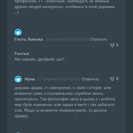
профессии, ГГ- классные, наблюдать за жизнью
других людей интересно, особенно в этой дорамке
;-)
Гость Анютка
29 апреля 2024 16:20
Ответить
1
Гостья
,
Ам сориии, далфейс шо?...
3
Нуна
27 апреля 2024 17:52
Ответить
дорама цікава, гг симпатичні, є хімія і історія, але
моменти саме з поховальною службою якось
пригнічують. Так філософія своя в цьому є і робота
має бути поважною але зараз в житті і так забагато
сліз. Якщо ці моменти перематувати, то досить
цікаво)