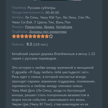
Перевод
: Русские субтитры
Продолжительность
: 00:45:00
Актёры
: Ли Сянь, Чжоу Юй Тун, Лю Линь, Сяо Ян,
Чжан Си Вэй, У Цзюнь Тин, Вань Пэн
Жанры
Романтика
Драма
Китайские
:
Подборка
Дорамы про романтика
:
9.3
Рейтинг:
(
118
гол.)
Китайский сериал дорама Влюбленные в весну 1-22
серия с русским переводом.
Это история о любви между мужчиной и женщиной.
О дружбе «Я буду любить тебя шестьдесят лет».
Речь идет о семье, в которой несчастья всегда
приходят парами; взаимная поддержка, понимание,
терпимость и любовь между членами семьи.
Чэнь Май Донг (Ли Сянь), когда-то бунтующий
юноша, решает стать похоронным визажистом в
морге после события, изменившего его жизнь.
Чжуан Цзе (Чжоу Ю Тонг), став инвалидом из-за