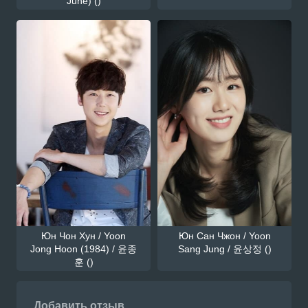
June) ()
Юн Чон Хун / Yoon
Юн Сан Чжон / Yoon
Jong Hoon (1984) / 윤종
Sang Jung / 윤상정 ()
훈 ()
Добавить отзыв