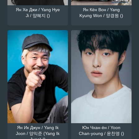
Ян Хе Джи / Yang Hye
Ян Кён Вон / Yang
Ji / 양혜지 ()
Kyung Won / 양경원 ()
Ян Ик Джун / Yang Ik
Юн Чхан-ён / Yoon
Joon / 양익준 (Yang Ik
Chan-young / 윤찬영 ()