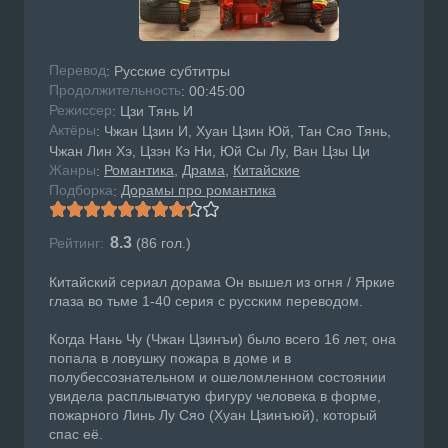
Перевод
: Русские субтитры
Продолжительность
: 00:45:00
Режисcер
: Цзи Тянь И
Актёры
: Чжан Цзин И, Хуан Цзин Юй, Тан Сяо Тянь,
Чжан Лин Хэ, Цзэн Кэ Ни, Юй Сы Лу, Ван Цзы Ци
Жанры
Романтика
Драма
Китайские
:
Подборка
Дорамы про романтика
:
8.3
Рейтинг:
(
86
гол.)
Китайский сериал дорама Он вышел из огня / Яркие
глаза во тьме 1-40 серия с русским переводом.
Когда Нань Чу (Чжан Цзинъи) было всего 16 лет, она
попала в ловушку пожара в доме и в
полубессознательном и ошеломленном состоянии
увидела расплывчатую фигуру человека в форме,
пожарного Линь Лу Сяо (Хуан Цзинъюй), который
спас её.