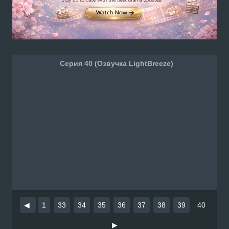
Серия 40 (Озвучка LightBreeze)
◀
1
33
34
35
36
37
38
39
40
▶