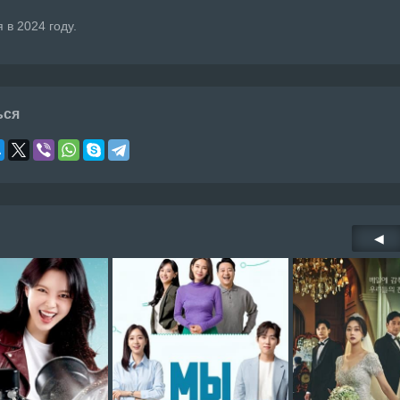
 в 2024 году.
ься
◀