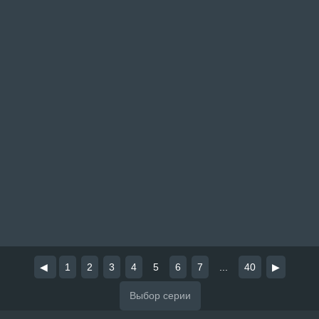
◀
1
2
3
4
5
6
7
...
40
▶