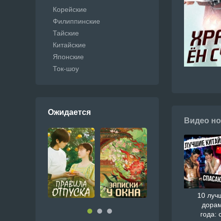
Корейские
Филиппинские
Тайские
Китайские
Японские
Ток-шоу
Ожидается
Видео но
10 луч
дорам
года: 