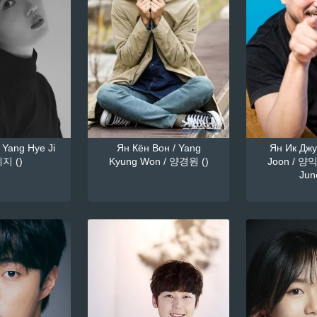
 Yang Hye Ji
Ян Кён Вон / Yang
Ян Ик Джун
지 ()
Kyung Won / 양경원 ()
Joon / 양익
June