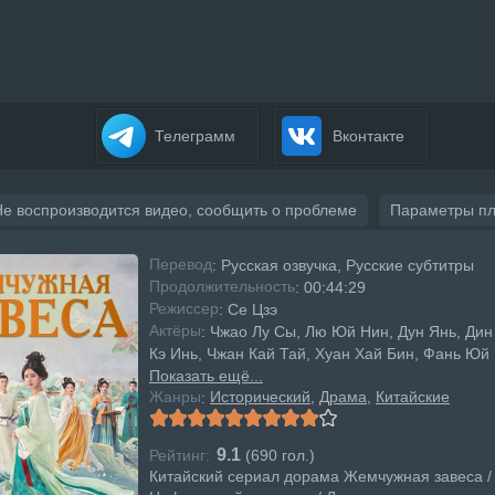
Телеграмм
Вконтакте
Не воспроизводится видео, сообщить о проблеме
Параметры п
Перевод
: Русская озвучка, Русские субтитры
Продолжительность
: 00:44:29
Режисcер
: Се Цзэ
Актёры
: Чжао Лу Сы, Лю Юй Нин, Дун Янь, Дин
Кэ Инь, Чжан Кай Тай, Хуан Хай Бин, Фань Юй
Показать ещё...
Жанры
Исторический
Драма
Китайские
:
9.1
Рейтинг:
(
690
гол.)
Китайский сериал дорама Жемчужная завеса /