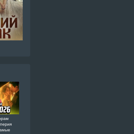
орам
мперия
самые