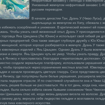
Нефритовый занавесy / Легенда о ювелирном 
Унизанный жемчугом нефритовый занавес 1-40
русским переводом.
В начале династии Тан, Дуань У (Чжао Лусы), 
ныряльщица за жемчугом из Хэпу, сбежала с 
ы избежать оскорблений и унижения. В критический момент ей помо
жань. Чтобы узнать свой жизненный опыт, Дуань У присоединяется
о торговца Яна Цзицзина (Лю Юнин) и использует свой гибкий ум д
рных предприятий. Она также заводит глубокую дружбу с Юэ Юнь
 женщиной, которая хорошо разбирается в жемчуге. Дуань У также
р ювелирных изделий с Янь Цзыцзин. Однако Дуань У была вовлече
изни и смерти. Янь Цзыцзин чуть не умер. Чтобы узнать правду, Ду
ь в Янчжоу и прославилась благодаря «черепаховым доспехам». 
естно создали зеркальную платформу, использовали украшения и
, чтобы прорваться через ограничения местных властей. Ювелиры
льдии и начали производить цветную глазурь. Сесе представила цв
в Янчжоу, где популярны были белые украшения, расширила мест
 стала лидером отрасли. И по счастливой случайности она и Чжан 
лись, решив больше не расставаться. Но в тот день, когда она, нак
льдии, была сильно избита своим бывшим союзником Чжэн Чжихэн
жан Цзиньжань спас её, когда жизнь девушки висела на волоске. Ду
к своему делу, вернула себе лидерство гильдии и возглавила гильд
игнув пика ювелирного искусства.