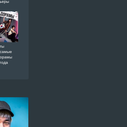
мьеры
ты
 самые
дорамы
года