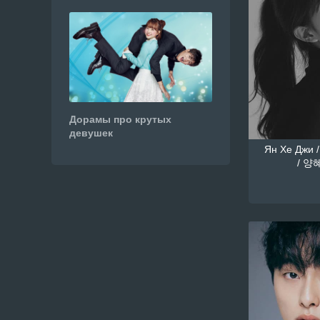
Дорамы про крутых
девушек
Ян Хе Джи /
/ 양혜