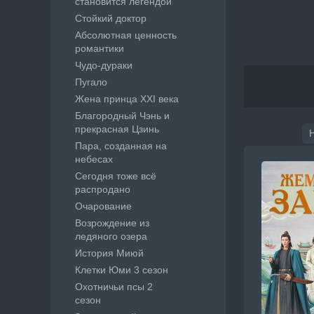
становится легендой
Стойкий доктор
Абсолютная ценность
романтики
Чудо-дураки
Пугало
Жена принца XXI века
Благородный Чэнь и
прекрасная Цзинь
Пара, созданная на
небесах
Сегодня тоже всё
распродано
Очарование
Возрождение из
ледяного озера
История Миюй
Клетки Юми 3 сезон
Охотничьи псы 2
сезон