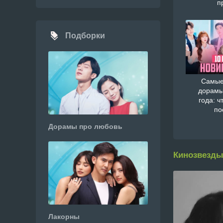
п
Подборки
Самые
дорамы
года: ч
по
Дорамы про любовь
Кинозвезды
Лакорны