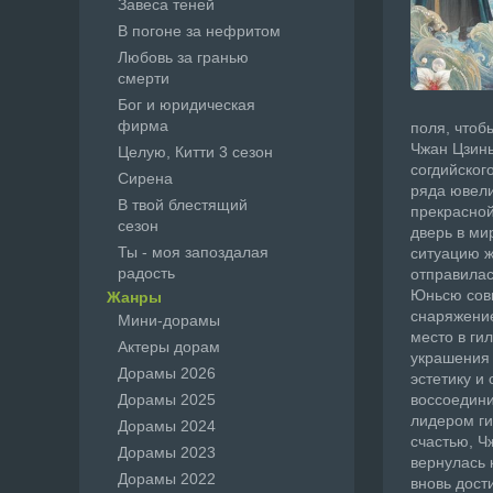
Завеса теней
В погоне за нефритом
Любовь за гранью
смерти
Бог и юридическая
фирма
поля, чтоб
Чжан Цзинь
Целую, Китти 3 сезон
согдийског
Сирена
ряда ювели
В твой блестящий
прекрасной
сезон
дверь в ми
Ты - моя запоздалая
ситуацию ж
радость
отправилас
Юньсю совм
Жанры
снаряжение
Мини-дорамы
место в ги
Актеры дорам
украшения 
Дорамы 2026
эстетику и
Дорамы 2025
воссоедини
лидером ги
Дорамы 2024
счастью, Ч
Дорамы 2023
вернулась 
Дорамы 2022
вновь дост