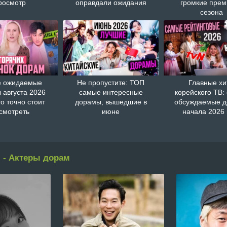
росмотр
оправдали ожидания
громкие пре
сезона
 ожидаемые
Не пропустите: ТОП
Главные хи
 августа 2026
самые интересные
корейского ТВ:
то точно стоит
дорамы, вышедшие в
обсуждаемые 
смотреть
июне
начала 2026 
 - Актеры дорам