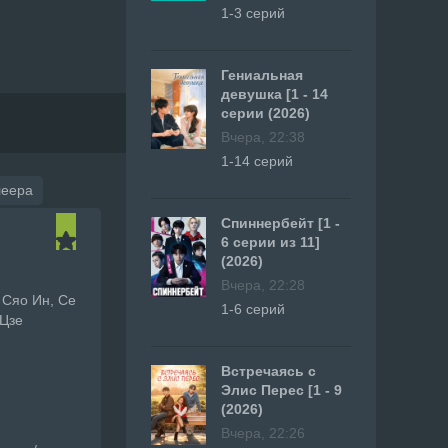
1-3 серий
Гениальная
девушка [1 - 14
серии (2026)
Вчера, 22:38
1-14 серий
леера
Спиннербейт [1 -
6 серии из 11]
(2026)
Вчера, 22:28
 Сяо Ин, Се
1-6 серий
 Цзе
Встречаясь с
Элис Перес [1 - 9
(2026)
Вчера, 22:26