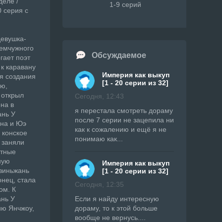
деле /
1-9 серий
 серия с
девушка-
жемчужного
Обсуждаемое
гает поэт
 к каравану
Империя как выкуп
ля создания
[1 - 20 серии из 32]
сю,
 открыл
Сегодня, 12:43
на в
я перестала смотреть дораму
ань У
после 7 серии не зацепила ни
Она и Юэ
как к сожалению и ещё я не
 конское
понимаю как...
 заняли
етные
ную
Империя как выкуп
Цзиньжань
[1 - 20 серии из 32]
онец, стала
Сегодня, 12:35
ом. К
ань У
Если я найду интересную
ию Янчжоу,
дораму, то к этой больше
вообще не вернусь....