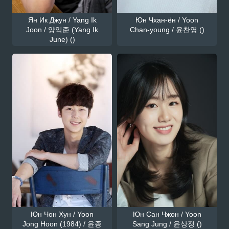
Ян Ик Джун / Yang Ik
Юн Чхан-ён / Yoon
Joon / 양익준 (Yang Ik
Chan-young / 윤찬영 ()
June) ()
Юн Чон Хун / Yoon
Юн Сан Чжон / Yoon
Jong Hoon (1984) / 윤종
Sang Jung / 윤상정 ()