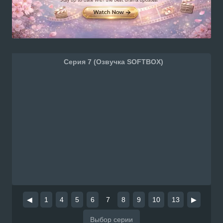
Серия 7 (Озвучка SOFTBOX)
◀
1
4
5
6
7
8
9
10
13
▶