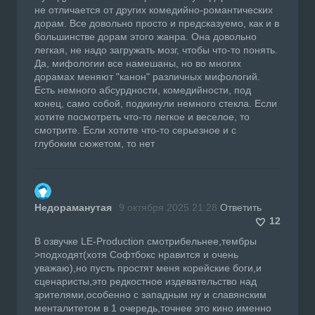
не отличается от других комедийно-романтических
дорам. Все довольно просто и предсказуемо, как и в
большинстве дорам этого жанра. Она довольно
легкая, не надо загружать мозг, чтобы что-то понять.
Да, мифологии все намешаны, но во многих
дорамах меняют "канон" различных мифологий.
Есть немного абсурдности, комедийности, под
конец, само собой, подкинули немного стекла. Если
хотите посмотреть что-то легкое и веселое, то
смотрите. Если хотите что-то серьезное и с
глубоким сюжетом, то нет
Недораманутая
9 октября 2025 21:28
Ответить
12
В озвучке LE-Production смотрибельнее,тембры
>подходят(хотя Софтбокс нравится и очень
уважаю),но пусть простят меня корейские боги,и
сценаристы,это редкостное издевательство над
зрителями,особенно с западным ну и славянским
менталитетом в 1 очередь,точнее это кино именно