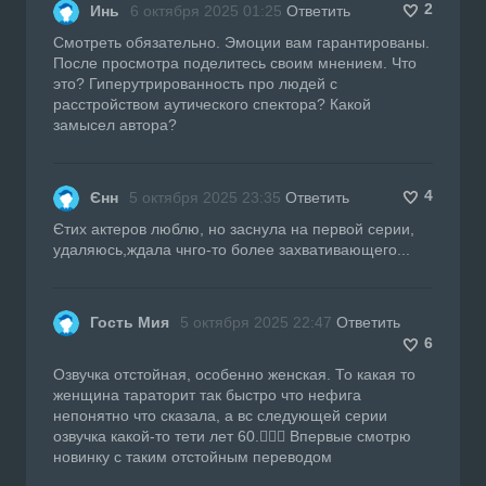
2
Инь
6 октября 2025 01:25
Ответить
Смотреть обязательно. Эмоции вам гарантированы.
После просмотра поделитесь своим мнением. Что
это? Гиперутрированность про людей с
расстройством аутического спектора? Какой
замысел автора?
4
Єнн
5 октября 2025 23:35
Ответить
Єтих актеров люблю, но заснула на первой серии,
удаляюсь,ждала чнго-то более захвативающего...
Гость Мия
5 октября 2025 22:47
Ответить
6
Озвучка отстойная, особенно женская. То какая то
женщина тараторит так быстро что нефига
непонятно что сказала, а вс следующей серии
озвучка какой-то тети лет 60.🫩🫩🫩 Впервые смотрю
новинку с таким отстойным переводом