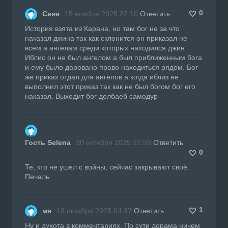
0
Сеня
15 ноября 2025 22:10
Ответить
История взята из Карана, но там бог не за что
наказал джина так как склонится он приказал не
всем а ангелам среди которых находился джин
Иблис он не был ангелом а был приближенным бога
и ему было даровано право находиться рядом. Бог
же приказ отдал для ангелов а когда иблиз не
выполнил этот приказ так как не был богом бог его
наказал. Выходит бог долбаеб самодур
Гость Selena
30 октября 2025 21:55
Ответить
0
Те, кто не ушел с войны, сейчас закрывают своё.
Печаль.
1
мя
18 октября 2025 04:37
Ответить
Ну и духота в комментариях. По сути дорама ничем