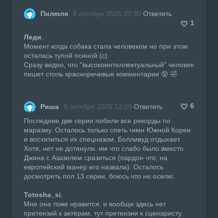
Пилюля
8 октября 2025 20:30
Ответить
1
Леди
,
Момент когда собака стала человеком но при этом
осталась тупой псиной (с)
Сразу видно, что "высокоинтеллектуальный" человек
пишет столь красноречивые комментарии 😵 🤣
6
Риша
8 октября 2025 12:29
Ответить
Последние две серии побили все рекорды по
маразму. Осталось только спеть гимн Южной Кореи
и восхититься их спецназом, Болливуд отдыхает.
Хотя, нет не дотянули. им что слабо было вместо
Джина с Азазелем сразиться (пардон что, на
европейский манер его назвала). Осталось
досмотреть пол 13 серии, боюсь что не осилю.
Totosha_si
,
Мне она тоже нравится, и вообще здесь нет
претензий к актёрам, тут претензии к сценаристу.