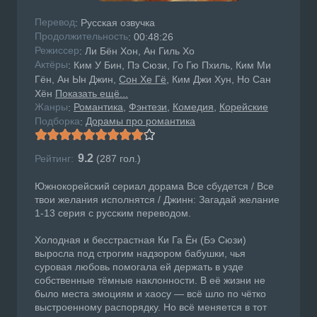
Перевод
: Русская озвучка
Продолжительность
: 00:48:26
Режисcер
: Ли Бён Хон, Ан Гиль Хо
Актёры
: Ким У Бин, Пэ Сюзи, Го Гю Пхиль, Ким Ми
Гён, Ан Ын Джин,
Сон Хе Гё
, Ким Джи Хун, Но Сан
Хён
Показать ещё...
Жанры
Романтика
Фэнтези
Комедия
Корейские
:
Подборка
Дорамы про романтика
:
9.2
Рейтинг:
(
287
гол.)
Южнокорейский сериал дорама Все сбудется / Все
твои желания исполнятся / Джинн: Загадай желание
1-13 серия с русским переводом.
Холодная и бесстрастная Ки Га Ён (Бэ Сюзи)
выросла под строгим надзором бабушки, чья
суровая любовь помогала ей держать в узде
собственные тёмные наклонности. В её жизни не
было места эмоциям и хаосу — всё шло по чётко
выстроенному распорядку. Но всё меняется в тот