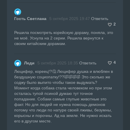
Гость Светлана
5 октября 2025 19:47
Ответить
2
Решила посмотреть корейскую дораму, поняла, это
не моё. Уснула на 2 серии. Решила вернутся к
своим китайским дорамам.
4
Леди
5 октября 2025 18:35
Ответить
Люцифер, кореец!?🤔 Люцифер душка и влюблен в
бездушную социопатку!??🤣🤣🤣🤣 Это сколько же
соджу было выпито чтобы такое выдумать?
Момент когда собака стала человеком но при этом
осталась тупой псиной думаю тут точное
попадание. Собаки самые глупые животные это
факт. Но для людей не нужна помощь демонов
потому что люди по натуре своей лживы, безумны,
корысны и порочны. Ад на земле. Не нужно искать
его в другом месте.