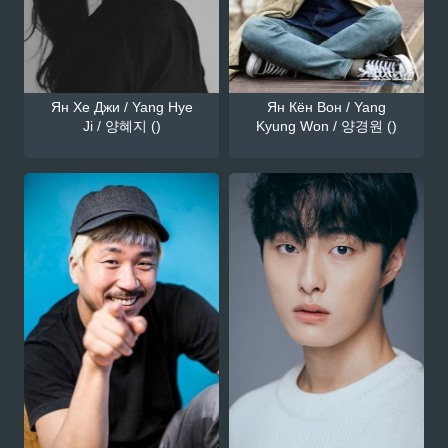
Ян Хе Джи / Yang Hye
Ян Кён Вон / Yang
Ji / 양혜지 ()
Kyung Won / 양경원 ()