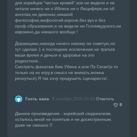
для корейцев "чистых кровей",кои не видели и не
читали ничего ни о Иблисе,ни о Люцифере,ни об
ангелах,ни демонах,никакой
философии,мифологий,короче,без вуз и без
проф.образования,и не видели ни Голливудского,ни
еврокино,да никакого вообще !
Дорамщики,никогда ничего никому не советую,но
тут сделаю 1 и последнее исключение:не тратьте
ваши время и деньги и здоровье на это
редкостное...
Смотреть фанатам Ким Убина и,или Пэ Сюзи!(и то
только на их игру,в смысл не вникать,можна
рехнуться).Я так хочу придушить сценариста!..
Гость sana
9 октября 2025 20:33
Ответить
8
Данное произведение - корейский сюрреализм,
осталось мной не понятым и не досмотренным,
даже не смешно ⁉️