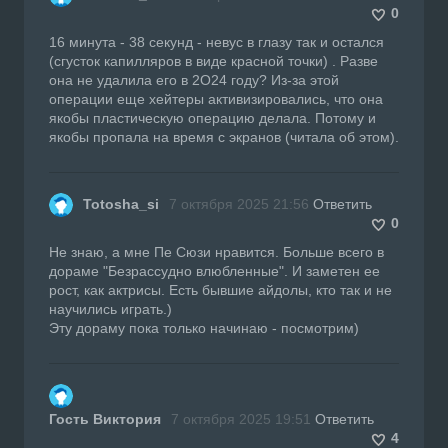
0
16 минута - 38 секунд - невус в глазу так и остался
(сгусток капилляров в виде красной точки) . Разве
она не удалила его в 2О24 году? Из-за этой
операции еще хейтеры активизировались, что она
якобы пластическую операцию делала. Потому и
якобы пропала на время с экранов (читала об этом).
Totosha_si
7 октября 2025 21:56
Ответить
0
Не знаю, а мне Пе Сюзи нравится. Больше всего в
дораме "Безрассудно влюбленные". И заметен ее
рост, как актрисы. Есть бывшие айдолы, кто так и не
научились играть.)
Эту дораму пока только начинаю - посмотрим)
Гость Виктория
7 октября 2025 19:51
Ответить
4