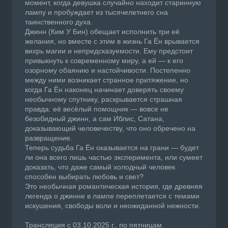
момент, когда девушка случайно находит старинную
лампу и пробуждает из тысячелетнего сна
таинственного духа.
Джинн (Ким У Бин) обещает исполнить три её
желания, но вместе с этим в жизнь Га Ён врывается
вихрь магии и непредсказуемости. Ему предстоит
привыкнуть к современному миру, а ей — к его
озорному обаянию и настойчивости. Постепенно
между ними возникает странное притяжение, но
когда Га Ён наконец начинает доверять своему
необычному спутнику, раскрывается страшная
правда: её весёлый помощник — вовсе не
безобидный джинн, а сам Иблис, Сатана,
доказывающий человечеству, что оно обречено на
развращение.
Теперь судьба Га Ён оказывается на грани — будет
ли она всего лишь частью эксперимента, или сумеет
доказать, что даже самый холодный человек
способен выбирать любовь и свет?
Это необычная романтическая история, где древняя
легенда о джинне в лампе переплетается с темами
искушения, свободы воли и неожиданной нежности.
Трансляция с 03.10.2025 г., по пятницам.