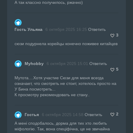
А так классно получилось, ржачно)
Гость Ульяна
6 октября 2025 16:25
Ответить
3
сюзи подурнела корейцы конечно поживее китайцев
Myhobby
6 октября 2025 15:01
Ответить
5
Мутота....Хотя участие Сюзи для меня всегда
означает, что смотреть не стоит, хотелось просто на
У Бина посмотреть...
К просмотру рекомендовать не стану..
2
Гостья
6 октября 2025 14:58
Ответить
А мені сподобалось, дорма для тих хто любить
міфологію. Так, вона спеціфічна, це не звичайна