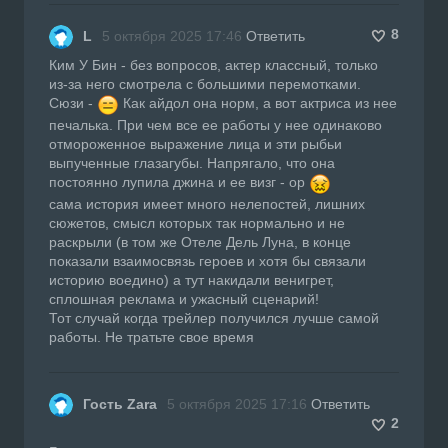
8
L
5 октября 2025 17:46
Ответить
Ким У Бин - без вопросов, актер классный, только
из-за него смотрела с большими перемотками.
Сюзи -
Как айдол она норм, а вот актриса из нее
печалька. При чем все ее работы у нее одинаково
отмороженное выражение лица и эти рыбьи
выпученные глазагубы. Напрягало, что она
постоянно лупила джина и ее визг - ор
сама история имеет много нелепостей, лишних
сюжетов, смысл которых так нормально и не
раскрыли (в том же Отеле Дель Луна, в конце
показали взаимосвязь героев и хотя бы связали
историю воедино) а тут накидали венигрет,
сплошная реклама и ужасный сценарий!
Тот случай когда трейлер получился лучше самой
работы. Не тратьте свое время
Гость Zara
5 октября 2025 17:16
Ответить
2