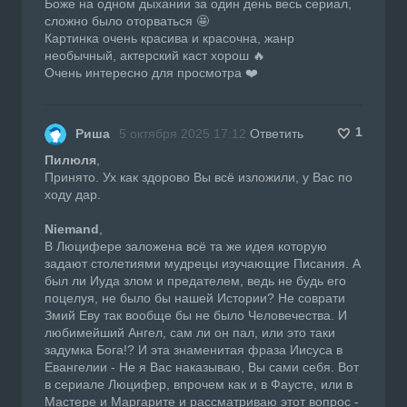
Боже на одном дыхании за один день весь сериал,
сложно было оторваться 🤩
Картинка очень красива и красочна, жанр
необычный, актерский каст хорош 🔥
Очень интересно для просмотра ❤️
1
Риша
5 октября 2025 17:12
Ответить
Пилюля
,
Принято. Ух как здорово Вы всё изложили, у Вас по
ходу дар.
Niemand
,
В Люцифере заложена всё та же идея которую
задают столетиями мудрецы изучающие Писания. А
был ли Иуда злом и предателем, ведь не будь его
поцелуя, не было бы нашей Истории? Не соврати
Змий Еву так вообще бы не было Человечества. И
любимейший Ангел, сам ли он пал, или это таки
задумка Бога!? И эта знаменитая фраза Иисуса в
Евангелии - Не я Вас наказываю, Вы сами себя. Вот
в сериале Люцифер, впрочем как и в Фаусте, или в
Мастере и Маргарите и рассматриваю этот вопрос -