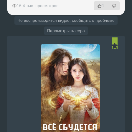
РЕКЛАМА
РЕКЛАМА
РЕКЛАМА
РЕКЛАМА
16.4 тыс. просмотров
1
Не воспроизводится видео, сообщить о проблеме
Параметры плеера