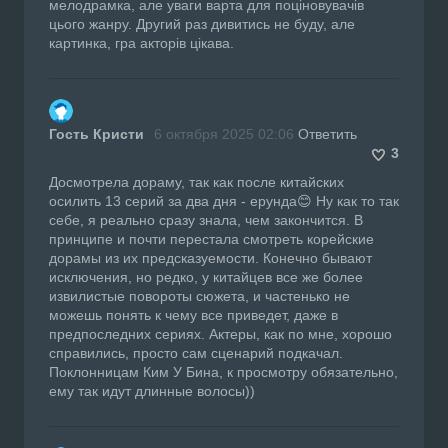
мелодрамка, але уваги варта для поціновувачів
цього жанру. Другий раз дивитись не буду, але
картинка, гра акторів цікава.
Гость Кристи
6 октября 2025 02:06
Ответить
3
Досмотрела дораму, так как после китайских
осилить 13 серий за два дня - ерунда😊 Ну как то так
себе, я реально сразу знала, чем закончится. В
принципе и почти перестала смотреть корейские
дорамы из их предсказуемости. Конечно бывают
исключения, но редко, у китайцев все же более
извилистые повороты сюжета, и частенько не
можешь понять к чему все приведет, даже в
предпоследних сериях. Актеры, как по мне, хорошо
справились, просто сам сценарий подкачал.
Поклонницам Ким У Бина, к просмотру обязательно,
ему так идут длинные волосы))