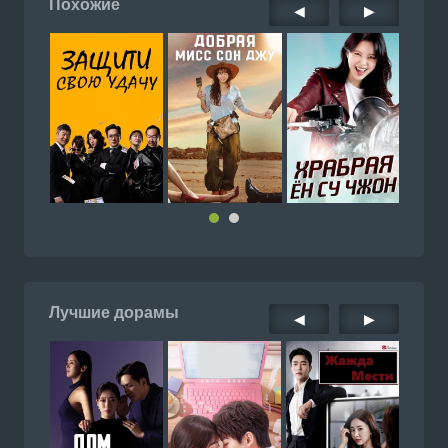
Похожие
◀
▶
Лучшие дорамы
◀
▶