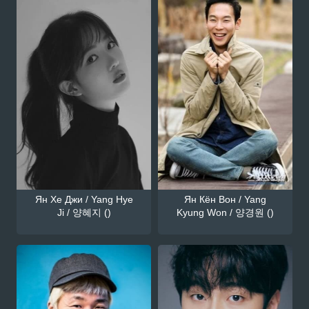
Ян Хе Джи / Yang Hye
Ян Кён Вон / Yang
Ji / 양혜지 ()
Kyung Won / 양경원 ()