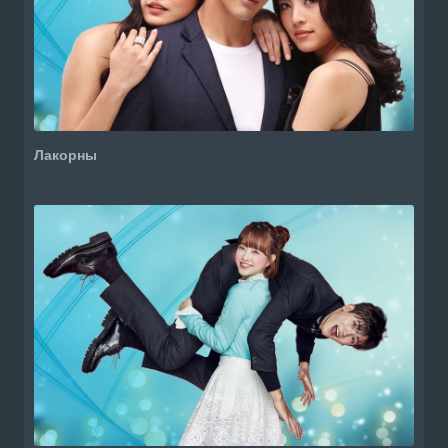
Лакорны