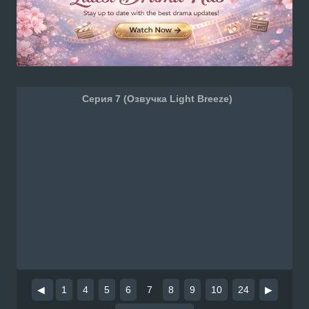
Серия 7 (Озвучка Light Breeze)
◀
1
4
5
6
7
8
9
10
24
▶