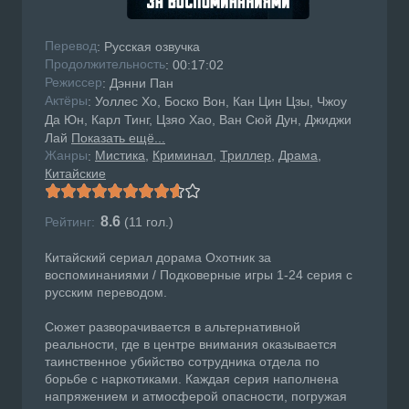
Перевод
: Русская озвучка
Продолжительность
: 00:17:02
Режисcер
: Дэнни Пан
Актёры
: Уоллес Хо, Боско Вон, Кан Цин Цзы, Чжоу
Да Юн, Карл Тинг, Цзяо Хао, Ван Сюй Дун, Джиджи
Лай
Показать ещё...
Жанры
Мистика
Криминал
Триллер
Драма
:
Китайские
8.6
Рейтинг:
(
11
гол.)
Китайский сериал дорама Охотник за
воспоминаниями / Подковерные игры 1-24 серия с
русским переводом.
Сюжет разворачивается в альтернативной
реальности, где в центре внимания оказывается
таинственное убийство сотрудника отдела по
борьбе с наркотиками. Каждая серия наполнена
напряжением и атмосферой опасности, погружая