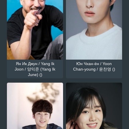
Ян Ик Джун / Yang Ik
Юн Чхан-ён / Yoon
Joon / 양익준 (Yang Ik
Chan-young / 윤찬영 ()
June) ()