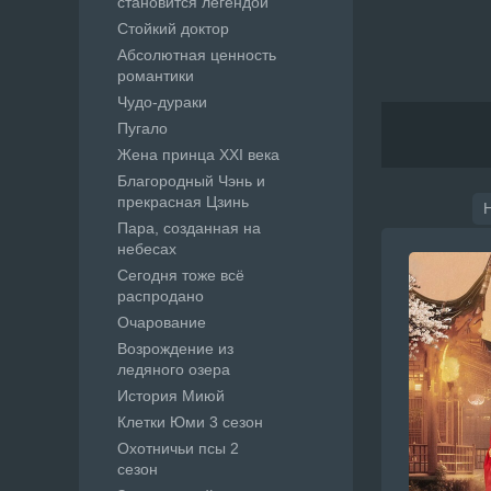
становится легендой
Стойкий доктор
Абсолютная ценность
романтики
Чудо-дураки
Пугало
Жена принца XXI века
Благородный Чэнь и
прекрасная Цзинь
Пара, созданная на
небесах
Сегодня тоже всё
распродано
Очарование
Возрождение из
ледяного озера
История Миюй
Клетки Юми 3 сезон
Охотничьи псы 2
сезон