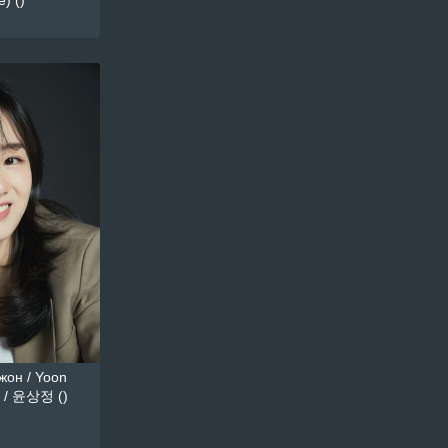
) ()
он / Yoon
 / 윤상정 ()