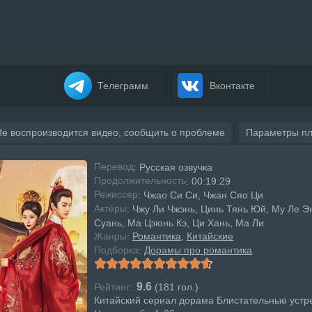
Телеграмм
Вконтакте
Не воспроизводится видео, сообщить о проблеме
Параметры п
Перевод
: Русская озвучка
Продолжительность
: 00:19:29
Режисcер
: Чжао Си Си, Чжан Сяо Ци
Актёры
: Чжу Ли Чжэнь, Цинь Тянь Юй, Му Ле Э
Суань, Ма Цзюнь Кэ, Ци Хань, Ма Ли
Жанры
Романтика
Китайские
:
Подборка
Дорамы про романтика
:
9.6
Рейтинг:
(
181
гол.)
Китайский сериал дорама Блистательные устр