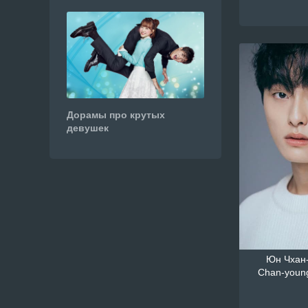
Дорамы про крутых
девушек
Юн Чхан-
Chan-youn