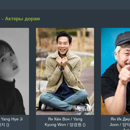
 - Актеры дорам
 Yang Hye Ji
Ян Кён Вон / Yang
Ян Ик Джун
지 ()
Kyung Won / 양경원 ()
Joon / 양익