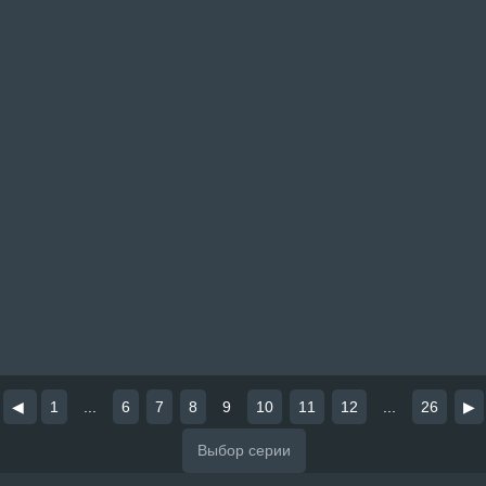
◀
1
...
6
7
8
9
10
11
12
...
26
▶