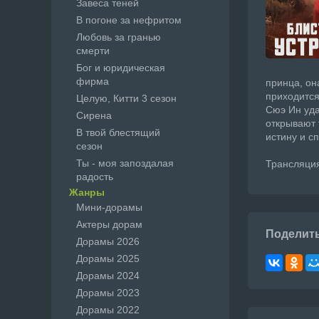
Завеса теней
В погоне за нефритом
Любовь за гранью
смерти
Бог и юридическая
фирма
принца, он
приходится
Целую, Китти 3 сезон
Сюэ Ин уда
Сирена
открывают 
В твой блестящий
истину и с
сезон
Ты - моя запоздалая
Трансляция
радость
Жанры
Мини-дорамы
Актеры дорам
Поделит
Дорамы 2026
Дорамы 2025
Дорамы 2024
Дорамы 2023
Дорамы 2022