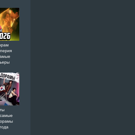
орам
мперия
самые
мьеры
ты
 самые
дорамы
года