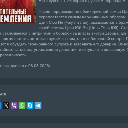
Нити судьбы 1-26 серия с русским переводом.
После перерождения обеих дочерей семьи Цз
переплетается самым неожиданным образом.
Цзян Сюэ Ин (Чжу Ли Лан), оказывается в брак
своей сестры Цзян Юй Эр (Цинь Тянь Юй). Ст
а сталкивается с интригами и борьбой за власть внутри дворца, где
 противостоять не только чужим козням, но и собственной сестре.
ётся обуздать своенравного супруга и завоевать его доверие. Вмес
тайные заговоры, угрожающие династии, и вступают в решающую б
праведливость.
: ежедневно с 08.08.2025г.
ься