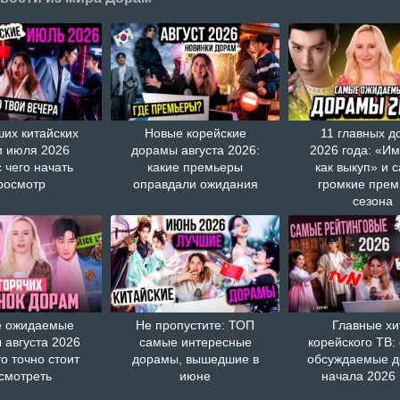
ших китайских
Новые корейские
11 главных д
 июля 2026
дорамы августа 2026:
2026 года: «И
с чего начать
какие премьеры
как выкуп» и 
росмотр
оправдали ожидания
громкие пре
сезона
 ожидаемые
Не пропустите: ТОП
Главные хи
 августа 2026
самые интересные
корейского ТВ:
то точно стоит
дорамы, вышедшие в
обсуждаемые 
смотреть
июне
начала 2026 