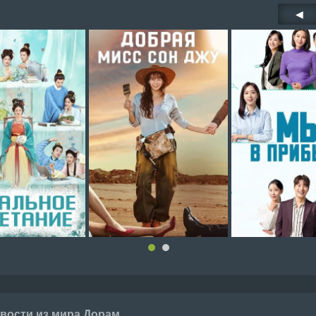
◀
вости из мира Дорам