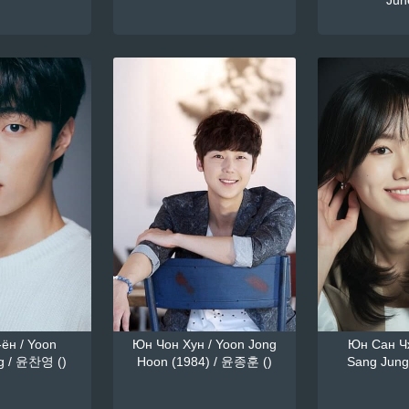
June
ён / Yoon
Юн Чон Хун / Yoon Jong
Юн Сан Чж
g / 윤찬영 ()
Hoon (1984) / 윤종훈 ()
Sang Jung