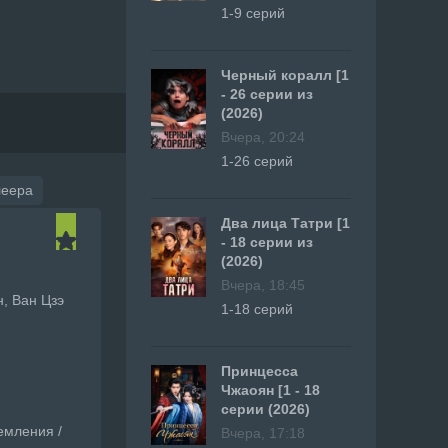
1-9 серий
Черный коралл [1
- 26 серии из
(2026)
Вчера, 20:24
1-26 серий
леера
Два лица Татри [1
- 18 серии из
(2026)
Вчера, 18:45
н, Ван Цзэ
1-18 серий
Принцесса
Чжаоян [1 - 18
серии (2026)
емления /
Вчера, 17:18