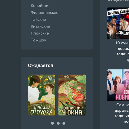
Корейские
Филиппинские
Тайские
Китайские
Японские
Ток-шоу
10 луч
дорам
года: 
п
Ожидается
Самые
дорамы
года: ч
по