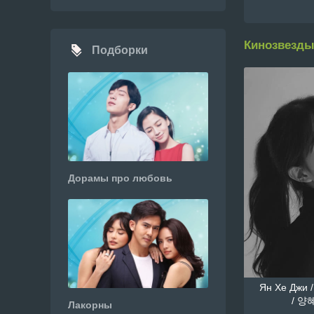
Кинозвезды
Подборки
Дорамы про любовь
Ян Хе Джи /
/ 양혜
Лакорны