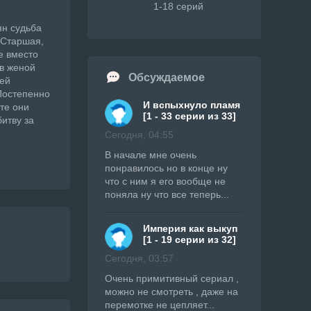
1-18 серий
ян судьба
 Старшая,
е вместо
ав женой
Обсуждаемое
 ей
 Постепенно
И вспыхнуло пламя
те они
[1 - 33 серии из 33]
итву за
Сегодня, 04:55
В начале мне очень
понравилось но в конце ну
что с ним я его вообще не
поняла ну что все теперь...
Империя как выкуп
[1 - 19 серии из 32]
Сегодня, 03:57
Очень примитивный сериал ,
можно не смотреть , даже на
перемотке не цепляет...