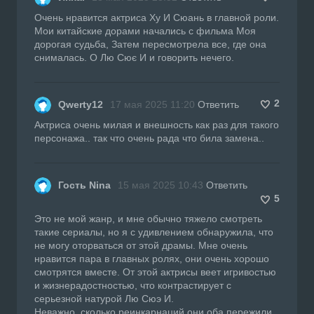
Очень нравится актриса Ху И Сюань в главной роли.
Мои китайские дорами начались с фильма Моя
дорогая судьба, Затем пересмотрела все, где она
снималась. О Лю Сює И и говорить нечего.
2
Qwerty12
17 мая 2025 11:20
Ответить
Актриса очень милая и внешность как раз для такого
персонажа.. так что очень рада что била замена..
Гость Nina
15 мая 2025 10:43
Ответить
5
Это не мой жанр, и мне обычно тяжело смотреть
такие сериалы, но я с удивлением обнаружила, что
не могу оторваться от этой драмы. Мне очень
нравится пара в главных ролях, они очень хорошо
смотрятся вместе. От этой актрисы веет игривостью
и жизнерадостностью, что контрастирует с
серьезной натурой Лю Сюэ И.
Неважно, сколько реинкарнаций они оба пережили