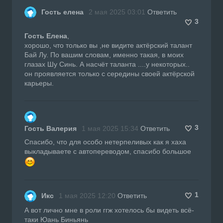
Гость елена
2 мая 2025 03:01
Ответить
3
Гость Елена
,
хорошо, что только вы ,не видите актёрский талант
Бай Лу. По вашим словам, именно такая, в моих
глазах Шу Синь. А насчёт таланта ....у некоторых..
он проявляется только с середины своей актёрской
карьеры.
3
Гость Валерия
1 мая 2025 15:34
Ответить
Спасибо, что для особо нетерпеливых как я хаха
выкладываете с автопереводом, спасибо большое
1
Икс
1 мая 2025 12:20
Ответить
А вот лично мне в роли ггж хотелось бы видеть всё-
таки Юань Биньянь