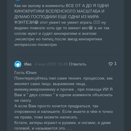
Как ни захожу в комменты ВСЕ ОТ А ДО Я ОДНИ
КИНОКРИТИКИ ВСЕЛЕНСКОГО МАСШТАБА И
ДУМАЮ ГОСПОДИИИ ЕЩЕ ОДНИ ИЗ МИРА
ФЭНТЕЗИ😂 этот умеет не умеет играть 🤦🏻‍♀️ ну
видимо повезло хоть где то имеют вес😂 а не так
соплю жуют и судят кинокритики и знатоки
,несмотрю но пипец после звезд кинокритики
интерессно посмотрю
1
Икс
4 мая 2025 15:49
Ответить
Гость Юлия
Поинтересуйтесь пжл сами технич. процессом, как
меняют само лицо, выражение лица,
мимику,микромимику и прочее , при помощи ИИ Я
Вам в " двух словах " в одном комменте объяснить
не смогу.
А если Вам просто хочется придраться, так
откровенно и напишите. Если знаете в чём я точно
не права, тоже можете написать.
Кстати, актеры играют и руками, и ногами, и даже
головой, и называется это......