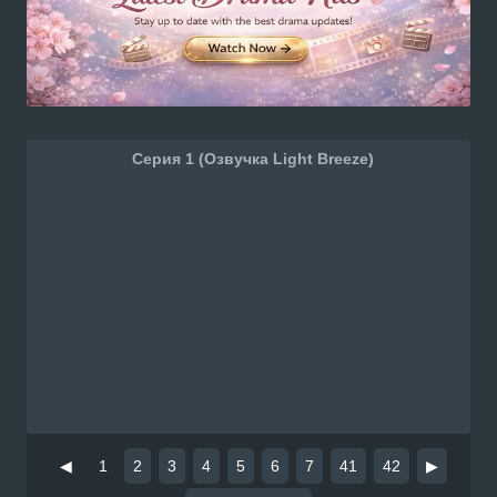
Серия 1 (Озвучка Light Breeze)
◀
1
2
3
4
5
6
7
41
42
▶