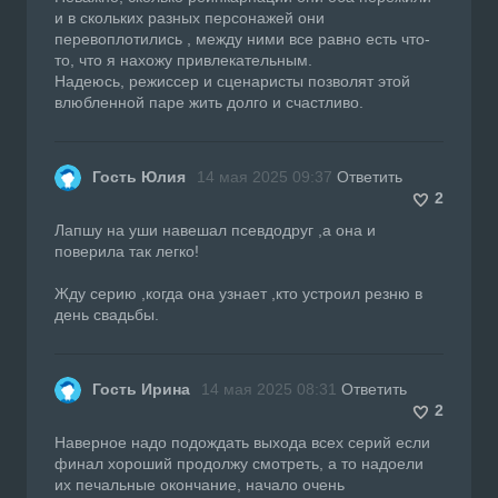
и в скольких разных персонажей они
перевоплотились , между ними все равно есть что-
то, что я нахожу привлекательным.
Надеюсь, режиссер и сценаристы позволят этой
влюбленной паре жить долго и счастливо.
Гость Юлия
14 мая 2025 09:37
Ответить
2
Лапшу на уши навешал псевдодруг ,а она и
поверила так легко!
Жду серию ,когда она узнает ,кто устроил резню в
день свадьбы.
Гость Ирина
14 мая 2025 08:31
Ответить
2
Наверное надо подождать выхода всех серий если
финал хороший продолжу смотреть, а то надоели
их печальные окончание, начало очень