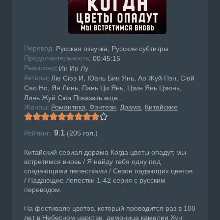
Перевод
: Русская озвучка, Русские субтитры
Продолжительность
: 00:45:15
Режисcер
: Ин Ин Лу
Актёры
: Лю Сюэ И, Юань Бин Янь, Ао Жуй Пэн, Сюй
Сяо Но, Ян Линь, Пань Ци Янь, Цзин Янь Цзюнь,
Линь Жуй Сюэ
Показать ещё...
Жанры
Романтика
Фэнтези
Драма
Китайские
:
9.1
Рейтинг:
(
205
гол.)
Китайский сериал дорама Когда цветы опадут, мы
встретимся вновь / Я найду тебя одну под
спадающими лепестками / Сезон падающих цветов
/ Падающие лепестки 1-42 серия с русским
переводом.
На фестивале цветов, который проводится раз в 100
лет в Небесном царстве, демоница камелии Хун