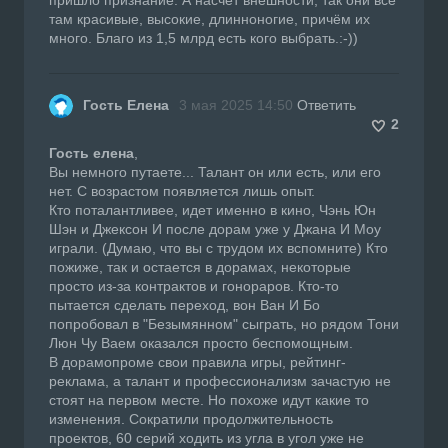
там красивые, высокие, длинноногие, причём их
много. Благо из 1,5 млрд есть кого выбрать.:-))
Гость Елена
3 мая 2025 14:50
Ответить
2
Гость елена
,
Вы немного путаете... Талант он или есть, или его
нет. С возрастом появляется лишь опыт.
Кто поталантливее, идет именно в кино, Чэнь Юн
Шэн и Джексон И после дорам уже у Джана И Моу
играли. (Думаю, что вы с трудом их вспомните) Кто
пожиже, так и остается в дорамах, некоторые
просто из-за контрактов и гонораров. Кто-то
пытается сделать переход, вон Ван И Бо
попробовал в "Безымянном" сыграть, но рядом Тони
Люн Чу Ваем оказался просто беспомощным.
В дорамопроме свои правила игры, рейтинг-
реклама, а талант и профессионализм зачастую не
стоят на первом месте. Но похоже идут какие то
изменения. Сократили продолжительность
проектов, 60 серий ходить из угла в угол уже не