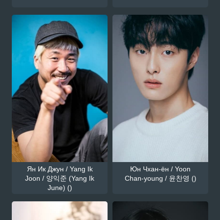
Ян Ик Джун / Yang Ik
Юн Чхан-ён / Yoon
Joon / 양익준 (Yang Ik
Chan-young / 윤찬영 ()
June) ()