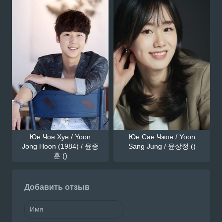
Юн Чон Хун / Yoon
Юн Сан Чжон / Yoon
Jong Hoon (1984) / 윤종
Sang Jung / 윤상정 ()
훈 ()
Добавить отзыв