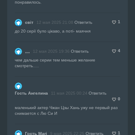
понравилось.
1
світ
12 мая 2025 21:08
Ответить
до 20 серії було цікаво, а поті- маячня
4
,,,,
12 мая 2025 19:36
Ответить
чем дальше серии тем меньше желание
смотреть.....
Гость Ангелина
11 мая 2025 00:24
Ответить
0
маленький актер Чжан Цзы Хань ужу не первый раз
снимается с Лю Си И
1
Гость Mari
9 мая 2025 22:25
Ответить