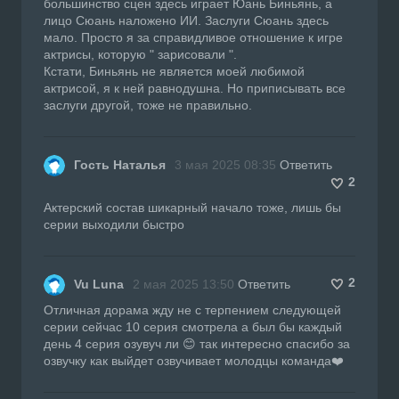
большинство сцен здесь играет Юань Биньянь, а
лицо Сюань наложено ИИ. Заслуги Сюань здесь
мало. Просто я за справидливое отношение к игре
актрисы, которую " зарисовали ".
Кстати, Биньянь не является моей любимой
актрисой, я к ней равнодушна. Но приписывать все
заслуги другой, тоже не правильно.
Гость Наталья
3 мая 2025 08:35
Ответить
2
Актерский состав шикарный начало тоже, лишь бы
серии выходили быстро
2
Vu Luna
2 мая 2025 13:50
Ответить
Отличная дорама жду не с терпением следующей
серии сейчас 10 серия смотрела а был бы каждый
день 4 серия озувуч ли 😊 так интересно спасибо за
озвучку как выйдет озвучивает молодцы команда❤️