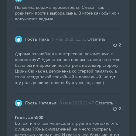
Половина дорамы просмотрела. Смысл: как
родители против выбора сына. В итоге как обычно -
получается ведьма
Гость Ника
9 мая 2025 11:51
Ответить
2
Дорама волшебная и интересная, рекомендую к
просмотру💕 Единственное при испытании на земле
было бы интересней посмотреть на альтер сторону
Цзинь Сю как на демонёнка со стёртой памятью, а
то он всегда такой спокойный и праведный, но тут
эту роль решили отвести Кунлуню, эх, а зря)
Гость Наталья
8 мая 2025 21:47
Ответить
2
Гость ann500
,
Вот,вот и я о том же.писала в группе в контакте ,что
с лицом ?!Она симпатичней на много смотрела
несколько дорам с ней.И глаза у неё большие ,а тут