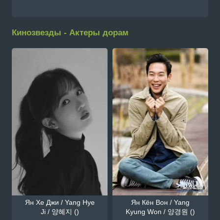
Кинозвезды - Актеры дорам
Ян Хе Джи / Yang Hye
Ян Кён Вон / Yang
Ji / 양혜지 ()
Kyung Won / 양경원 ()