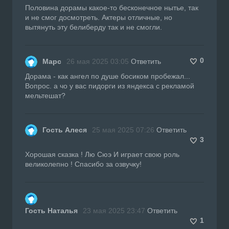
Половина дорамы какое-то бесконечное нытье, так
и не смог досмотреть. Актеры отличные, но
вытянуть эту белиберду так и не смогли.
0
Марс
26 мая 2025 03:05
Ответить
Дорама - как ангел по душе босиком пробежал...
Вопрос. а чо у вас пидорги из яндекса с рекламой
мельтешат?
Гость Алеся
25 мая 2025 07:26
Ответить
3
Хорошая сказка ! Лю Сюэ И играет свою роль
великолепно ! Спасибо за озвучку!
Гость Наталья
23 мая 2025 23:47
Ответить
1