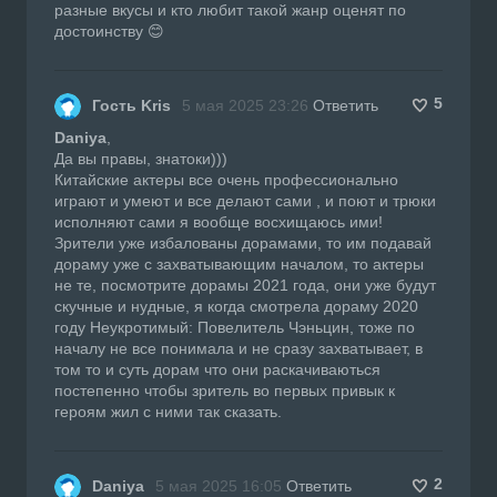
разные вкусы и кто любит такой жанр оценят по
достоинству 😊
5
Гость Kris
5 мая 2025 23:26
Ответить
Daniya
,
Да вы правы, знатоки)))
Китайские актеры все очень профессионально
играют и умеют и все делают сами , и поют и трюки
исполняют сами я вообще восхищаюсь ими!
Зрители уже избалованы дорамами, то им подавай
дораму уже с захватывающим началом, то актеры
не те, посмотрите дорамы 2021 года, они уже будут
скучные и нудные, я когда смотрела дораму 2020
году Неукротимый: Повелитель Чэньцин, тоже по
началу не все понимала и не сразу захватывает, в
том то и суть дорам что они раскачиваються
постепенно чтобы зритель во первых привык к
героям жил с ними так сказать.
2
Daniya
5 мая 2025 16:05
Ответить