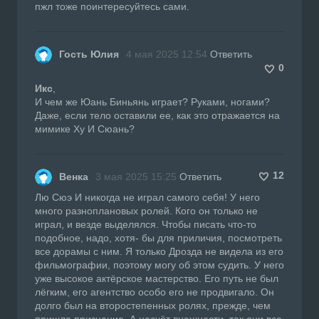
пжл тоже поинтересуйтесь сами.
Гость Юлия
4 мая 2025 12:54
Ответить
0
Икс
,
И чем же Юань Биньянь играет? Руками, ногами?
Даже, если тело оставили ее, как это отражается на
мимике Ху И Сюань?
12
Венка
3 мая 2025 15:25
Ответить
Лю Сюэ И никогда не играл самого себя! У него
много разноплановых ролей. Кого он только не
играл, и везде выделялся. Чтобы писать что-то
подобное, надо, хотя- бы для приличия, посмотреть
все дорамы с ним. Я только Дрозда не видела из его
фильмографии, поэтому могу об этом судить. У него
уже высокое актёрское мастерство. Его путь не был
лёгким, его агентство особо его не продвигало. Он
долго был на второстепенных ролях, прежде, чем
пришло признание. А насчёт внешности, так они все