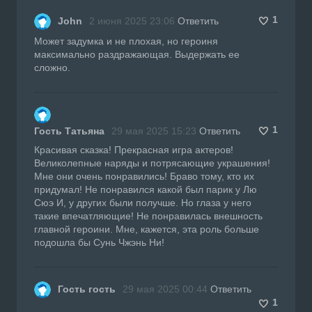
1
John
2 июня 2025 23:06
Ответить
Может задумка и не плохая, но героиня
максимально раздражающая. Выдержать ее
сложно.
1
Гость Татьяна
29 мая 2025 15:23
Ответить
Красивая сказка! Прекрасная игра актеров!
Великолепные наряды и потрясающие украшения!
Мне они очень понравились! Браво тому, кто их
придумал! Не понравился какой был парик у Лю
Сюэ И, у других были получше. Но глаза у него
такие впечатляющие! Не понравилась внешность
главной героини. Мне, кажется, эта роль больше
подошла бы Сунь Чжэнь Ни!
Гость гость
29 мая 2025 00:44
Ответить
1