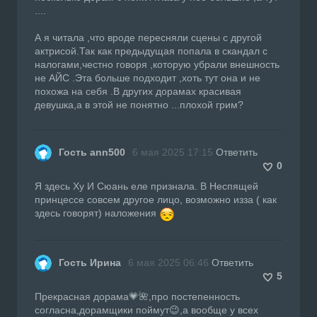
....
А я читала ,что вроде пересняли сцены с другой
актрисой.Так как предыдущая попала в скандал с
налогами,честно говоря ,которую убрали внешность
не АЙС .Эта больше подходит ,хоть тут она и не
похожа на себя .В других дорамах красивая
девушка,а в этой не понятно ...плохой грим?
Гость ann500
6 мая 2025 17:15
Ответить
0
Я здесь Ху И Сюань еле признала. В Неспящей
принцессе совсем другое лицо, возможно изза ( как
здесь говорят) наложения
Гость Ирина
6 мая 2025 06:46
Ответить
5
Прекрасная дорама💗🌺,про постепенность
согласна,дорамщики поймут😉,а вообще у всех