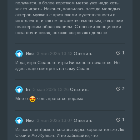
получится, в более коротком метре уже надо хоть
как то играть. Наконец появилась плеяда молодых
актеров-мужчин с признаками мужественности и
интеллекта, и как не покажется смешным, с высшим
неактерским образованием. С новыми женщинами
пока почти никак, похоже созревают дольше.
1
Икс
3 мая 2025 13:43
Ответить
И да, игра Сюань от игры Биньянь отличаются. Но
здесь надо смотреть на саму Сюань.
2
In
3 мая 2025 13:26
Ответить
Мне о
чень нравится дорама
1
Икс
3 мая 2025 13:07
Ответить
Из всего актёрского состава здесь хороши только Лю
Сюэи и Ао Жуйпэн. И не забывайте, что