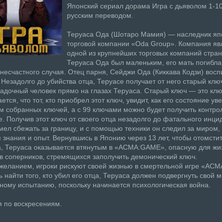
Японский сериал дорама Игра с дьяволом 1-10
русским переводом.
Теруаса Ода (Шотаро Мамия) — наследник яп
торговой компании «Oda Group». Компания яв
одной из крупнейших торговых компаний стран
Теруаса Ода был маленьким, его мать погибла
 несчастного случая. Отец парня, Сейджи Ода (Киккава Кодзи) вос
 Незадолго до убийства отца, Теруасе получает от него старый клю
гадочный человек прямо на глазах Теруаса. Старый ключ — это клю
тся, что тот, кто приобрел этот ключ, увидит, как его состояние ув
м собранных ключей, а с 99 ключами можно будет получить контро
е. Получив этот ключ от своего отца незадолго до фатального инци
мел сбежать за границу, и с помощью техники он следил за миром,
 знания и опыт. Вернувшись в Японию через 13 лет, чтобы отомстит
а, Теруаса оказывается втянутым в «ACMA:GAME», опасную для жи
в соперников, стремящихся заполучить демонический ключ.
желанием, игроки рискуют своей жизнью в смертельной игре «AC
 найти того, кто убил его отца, Теруаса должен подвергнуть свой м
ному испытанию, поскольку начинается психологическая война.
 по воскресениям.