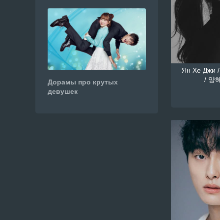
Ян Хе Джи /
/ 양혜
Дорамы про крутых
девушек