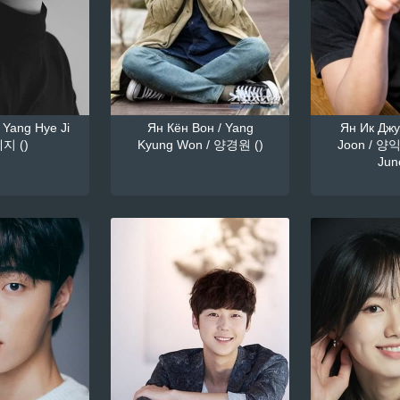
 Yang Hye Ji
Ян Кён Вон / Yang
Ян Ик Джун
지 ()
Kyung Won / 양경원 ()
Joon / 양익
June