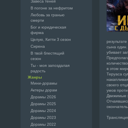
Завеса теней
В погоне за нефритом
Любовь за гранью
смерти
Бог и юридическая
фирма
Целую, Китти 3 сезон
результате
Сирена
сына один.
убивает за
В твой блестящий
Предполагае
сезон
количество
Ты - моя запоздалая
в этом мир
радость
Теруаса су
Жанры
накапливая
Мини-дорамы
своего отц
Актеры дорам
умов проти
Движимые 
Дорамы 2026
Отчаявшись
Дорамы 2025
окончатель
Дорамы 2024
Дорамы 2023
Трансляция
Дорамы 2022