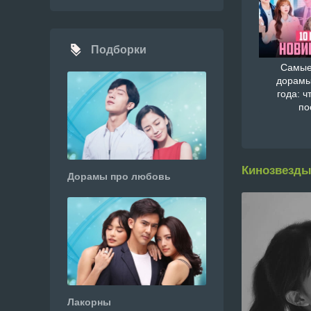
Подборки
Самые
дорамы
года: ч
по
Кинозвезды
Дорамы про любовь
Лакорны