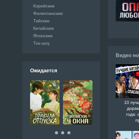
Корейские
Филиппинские
Тайские
Китайские
Японские
Ток-шоу
Видео но
Ожидается
10 луч
дорам
года: 
п