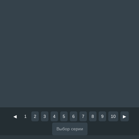
◀
1
2
3
4
5
6
7
8
9
10
▶