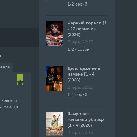
1-2 серий
Черный коралл [1
- 27 серии из
(2026)
Вчера, 22:25
1-27 серий
н
леера
Дело даже не в
измене [1 - 4
(2026)
Вчера, 22:16
1-4 серий
 Киккава
 Хасимото
Замужняя
женщина-убийца
[1 - 4 (2026)
Вчера, 20:15