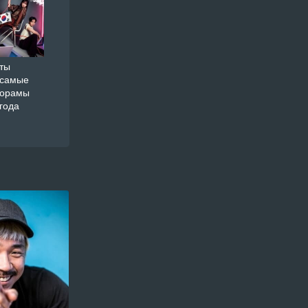
ты
 самые
дорамы
года