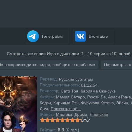
Телеграмм
Вконтакте
Смотреть все серии Игра с дьяволом [1 - 10 серии из 10] онлай
Не воспроизводится видео, сообщить о проблеме
Параметры п
Перевод
: Русские субтитры
Продолжительность
: 01:12:54
Режисcер
: Сато Тоя, Карияма Сюнсукэ
Актёры
: Мамия Сётаро, Рюсэй Рё, Араси Рина,
Кодзи, Кирияма Рэн, Фурукава Котонэ, Эйсин,
Джун
Показать ещё...
Жанры
Мистика
Драма
Японские
:
8.3
Рейтинг:
(
6
гол.)