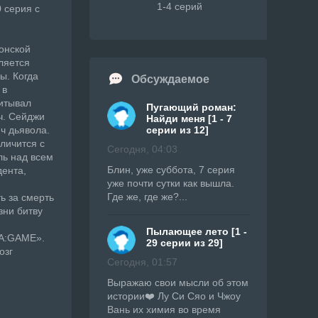
1-4 серий
 серия с
онской
ляется
ы. Когда
Обсуждаемое
 в
питывал
Пугающий роман:
ч. Сейджи
Найди меня [1 - 7
ч дьявола.
серии из 12]
еличится с
Сегодня, 04:03
ль над всем
Блин, уже суббота, 7 серия
дента,
уже почти сутки как вышла.
Где же, где же?...
ь за смерть
зни битву
Пылающее лето [1 -
MA:GAME».
29 серии из 29]
озг
Сегодня, 01:57
Выражаю свои мысли об этом
истории❤️ Лу Си Сяо и Чжоу
Вань их химия во время