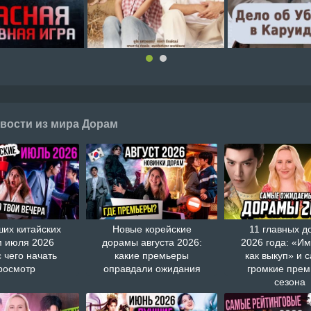
вости из мира Дорам
ших китайских
Новые корейские
11 главных д
 июля 2026
дорамы августа 2026:
2026 года: «И
с чего начать
какие премьеры
как выкуп» и 
росмотр
оправдали ожидания
громкие пре
сезона