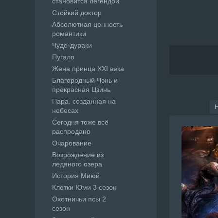
становится легендой
Стойкий доктор
Абсолютная ценность
романтики
Чудо-дураки
Пугало
Жена принца XXI века
Благородный Чэнь и
прекрасная Цзинь
Пара, созданная на
небесах
Сегодня тоже всё
распродано
Очарование
Возрождение из
ледяного озера
История Миюй
Клетки Юми 3 сезон
Охотничьи псы 2
сезон