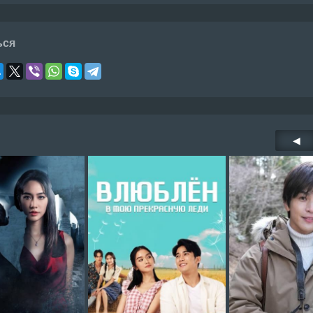
ься
◀