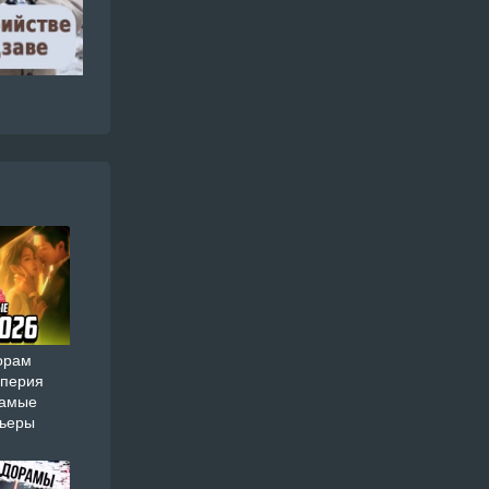
орам
мперия
самые
мьеры