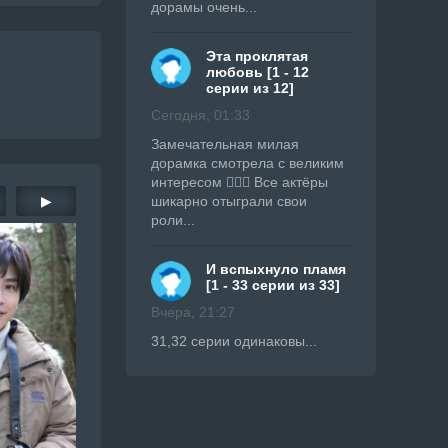
дорамы очень...
Эта проклятая
любовь [1 - 12
серии из 12]
Сегодня, 01:33
Замечательная милая
дорамка смотрела с великим
интересом 👍🏼🔥 Все актёры
▶
шикарно отыграли свои
роли...
И вспыхнуло пламя
[1 - 33 серии из 33]
Вчера, 21:27
31,32 серии одинаковы...