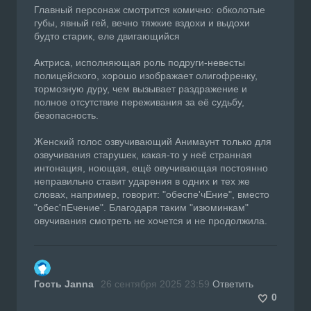
Главный персонаж смотрится комично: обколотые
губы, явный гей, вечно тяжкие вздохи и выдохи
будто старик, еле двигающийся
Актриса, исполняющая роль подруги-невесты
полицейского, хорошо изображает олигофренку,
тормозную дуру, чем вызывает раздражение и
полное отсутствие переживания за её судьбу,
безопасность.
Женский голос озвучивающий Анимаунт только для
озвучивания старушек, какая-то у неё странная
интонация, ноющая, ещё овучивающая постоянно
неправильно ставит ударения в одних и тех же
словах, например, говорит: "обеспе'чЕние", вместо
"обес'пЕчение". Благодаря таким "изюминкам"
овучивания смотреть не хочется и не продолжила.
Гость Janna
26 сентября 2025 23:59
Ответить
0