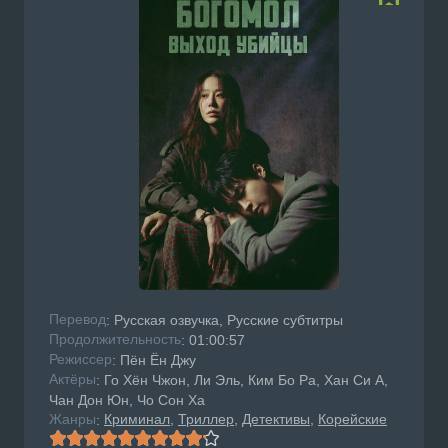
Перевод
: Русская озвучка, Русские субтитры
Продолжительность
: 01:00:57
Режисcер
: Пён Ён Джу
Актёры
: Го Хён Чжон, Ли Эль, Ким Бо Ра, Хан Си А,
Чан Дон Юн, Чо Сон Ха
Жанры
Криминал
Триллер
Детективы
Корейские
: