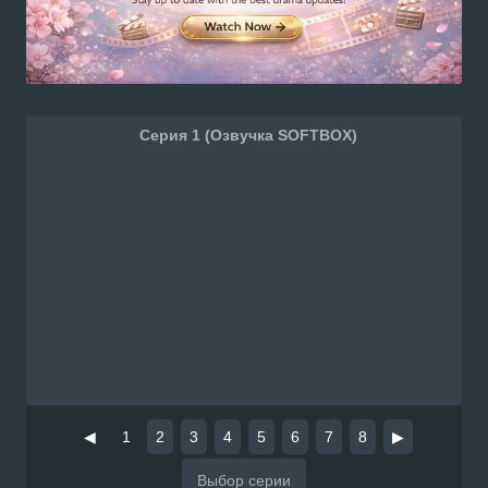
Серия 1 (Озвучка SOFTBOX)
◀
1
2
3
4
5
6
7
8
▶