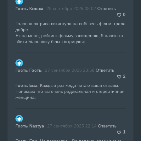
Гость Кошка
28 сентября 2025 08:02
Ответить
0
Головна актриса витягнула на собі весь фільм, грала
добре.
Як на мене, рейтинг фільму завищеною, 9 пазлів та
вбити Білосніжку більш інтригуючі
Гость Гость
27 сентября 2025 23:58
Ответить
2
Гость Ева
, Каждый раз когда читаю ваши отзывы.
Понимаю что вы очень радикальная и стереотипная
женщина.
Гость Nastya
27 сентября 2025 22:14
Ответить
1
Гость Ева
, Не позорьтесь. Во-первых, сразу видно