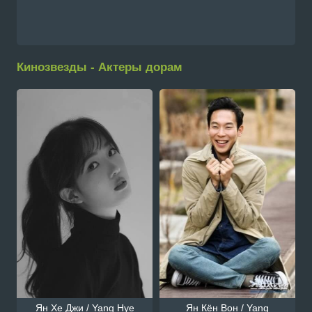
Кинозвезды - Актеры дорам
Ян Хе Джи / Yang Hye
Ян Кён Вон / Yang