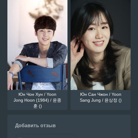
Юн Чон Хун / Yoon
Юн Сан Чжон / Yoon
Jong Hoon (1984) / 윤종
Sang Jung / 윤상정 ()
훈 ()
Добавить отзыв