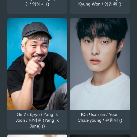
Ji / 양혜지 ()
Kyung Won / 양경원 ()
Ян Ик Джун / Yang Ik
Юн Чхан-ён / Yoon
Joon / 양익준 (Yang Ik
Chan-young / 윤찬영 ()
June) ()