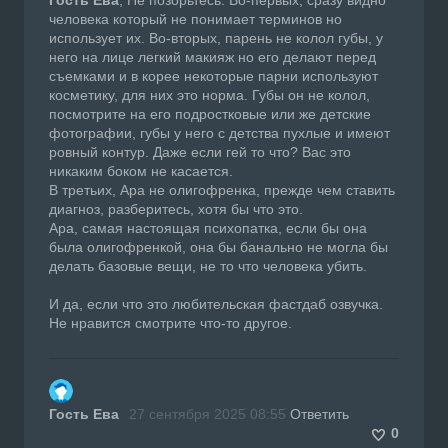
человека который не понимает терминов но
использует их. Во-вторых, парень не колол губы, у
него на лице легкий макияж но его делают перед
съемками и в корее некоторые парни используют
косметику, для них это норма. Губы он не колол,
посмотрите на его подростковые или же детские
фотографии, губы у него с детства пухлые и имеют
ровный контур. Даже если гей то что? Вас это
никаким боком не касается.
В третьих, Ара не олигофренка, прежде чем ставить
диагноз, разберитесь, хотя бы что это.
Ара, самая настоящая психопатка, если бы она
была олигофренкой, она бы банально не могла бы
делать базовые вещи, не то что человека убить.
И да, если что это любительская фастдаб озвучка.
Не нравится смотрите что-то другое.
Гость Ева
27 сентября 2025 08:55
Ответить
0