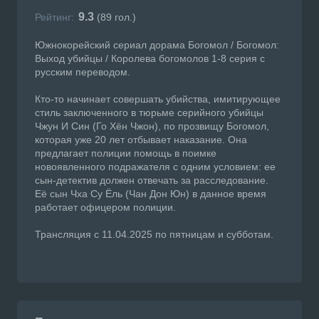
9.3
Рейтинг:
(
89
гол.)
Южнокорейский сериал дорама Богомол / Богомол:
Выход убийцы / Королева богомолов 1-8 серия с
русским переводом.
Кто-то начинает совершать убийства, имитирующее
стиль заключенного в тюрьме серийного убийцы
Чжун И Син (Го Хён Чжон), по прозвищу Богомол,
которая уже 20 лет отбывает наказание. Она
предлагает полиции помощь в поимке
новоявленного подражателя с одним условием: ее
сын-детектив должен отвечать за расследование.
Её сын Чха Су Ёль (Чан Дон Юн) в данное время
работает офицером полиции.
Трансляция с 11.04.2025 по пятницам и субботам.