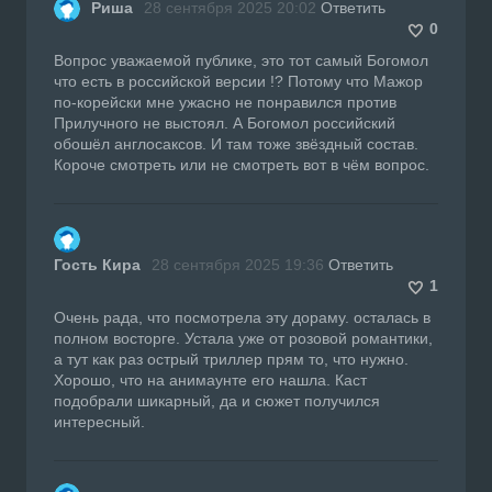
Риша
28 сентября 2025 20:02
Ответить
0
Вопрос уважаемой публике, это тот самый Богомол
что есть в российской версии !? Потому что Мажор
по-корейски мне ужасно не понравился против
Прилучного не выстоял. А Богомол российский
обошёл англосаксов. И там тоже звёздный состав.
Короче смотреть или не смотреть вот в чём вопрос.
Гость Кира
28 сентября 2025 19:36
Ответить
1
Очень рада, что посмотрела эту дораму. осталась в
полном восторге. Устала уже от розовой романтики,
а тут как раз острый триллер прям то, что нужно.
Хорошо, что на анимаунте его нашла. Каст
подобрали шикарный, да и сюжет получился
интересный.