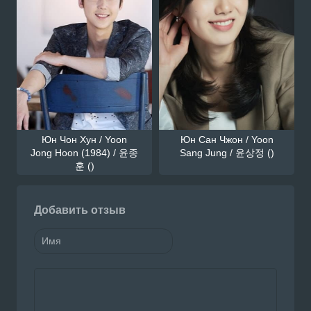
Юн Чон Хун / Yoon
Юн Сан Чжон / Yoon
Jong Hoon (1984) / 윤종
Sang Jung / 윤상정 ()
훈 ()
Добавить отзыв