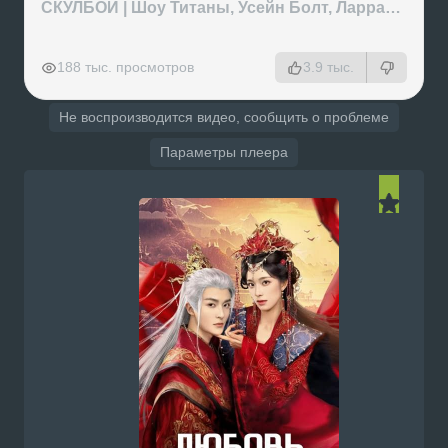
СКУЛБОЙ | Шоу Титаны, Усейн Болт, Ларрат, Зашквар!
РЕКЛАМА
РЕКЛАМА
РЕКЛАМА
РЕКЛАМА
188 тыс. просмотров
3.9 тыс.
Не воспроизводится видео, сообщить о проблеме
Параметры плеера