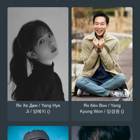
Ян Хе Джи / Yang Hye
Ян Кён Вон / Yang
Ji / 양혜지 ()
Kyung Won / 양경원 ()