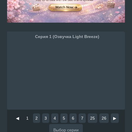
Серия 1 (Озвучка Light Breeze)
◀
1
2
3
4
5
6
7
25
26
▶