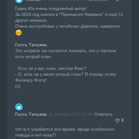
Гуань Юэ очень плодовитый актёр!
За 2024 год снялся в "Принцессе Нирване" и ещё 11
других миниках.
Очень востребован у китайских дамочек, наверное
Гость Татьяна
,
Это актриса так пытается показать, что у героини
есть хитрый план.
- Есть ли у вас план, мистер Фикс?
- О, есть ли у меня хитрый план? Я покажу этому
Филеасу Фоггу!
(с)
Гость Татьяна
6 октября 2024 17:04
Ответить
0
что ж гг улыбается все время, вроде особенного
повода и нет пока?!