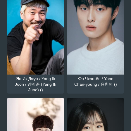
Ян Ик Джун / Yang Ik
Юн Чхан-ён / Yoon
Joon / 양익준 (Yang Ik
Chan-young / 윤찬영 ()
June) ()