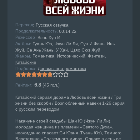
Перевод
: Русская озвучка
Продолжительность
: 00:14:22
Режисcер
: Вэнь Хун И
Актёры
: Гуань Юэ, Чжун Ли Ли, Сун И Фань, Инь
Жуй, Се Ань Жань, У Хай, Цзяо Сюэ Жуй
Жанры
Романтика
Исторический
Фэнтези
:
Китайские
Подборка
Дорамы про романтика
:
6.8
Рейтинг:
(
45
гол.)
Китайский сериал дорама Любовь всей жизни / Три
жизни без скорби / Возлюбленный навеки 1-26 серия
с русским переводом.
Накануне своей свадьбы Шан Ю (Чжун Ли Ли),
молодая женщина из племени «Святого Духа»,
неожиданно спасает Си Юаня (Гуань Юэ), Темного
Властелина «Подземного мира». Однако в день ее