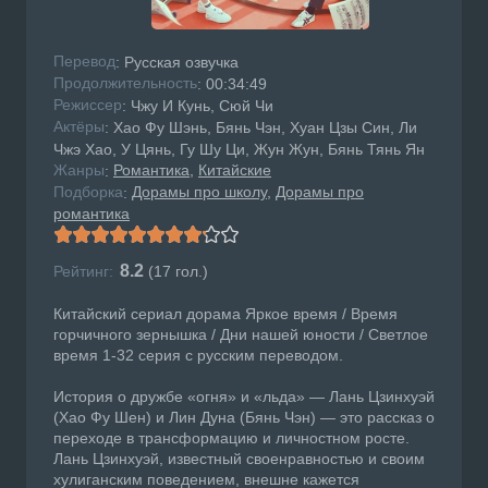
Перевод
: Русская озвучка
Продолжительность
: 00:34:49
Режисcер
: Чжу И Кунь, Сюй Чи
Актёры
: Хао Фу Шэнь, Бянь Чэн, Хуан Цзы Син, Ли
Чжэ Хао, У Цянь, Гу Шу Ци, Жун Жун, Бянь Тянь Ян
Жанры
Романтика
Китайские
:
Подборка
Дорамы про школу
Дорамы про
:
романтика
8.2
Рейтинг:
(
17
гол.)
Китайский сериал дорама Яркое время / Время
горчичного зернышка / Дни нашей юности / Светлое
время 1-32 серия с русским переводом.
История о дружбе «огня» и «льда» — Лань Цзинхуэй
(Хао Фу Шен) и Лин Дуна (Бянь Чэн) — это рассказ о
переходе в трансформацию и личностном росте.
Лань Цзинхуэй, известный своенравностью и своим
хулиганским поведением, внешне кажется