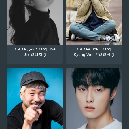
Ян Хе Джи / Yang Hye
Ян Кён Вон / Yang
Ji / 양혜지 ()
Kyung Won / 양경원 ()