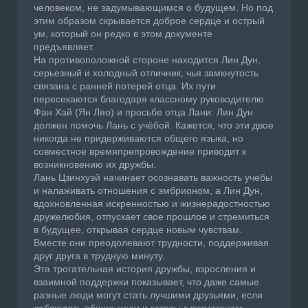
человеком, не задумывающимся о будущем. Но под
этим образом скрывается доброе сердце и острый
ум, который он редко в этом документе
предъявляет.
На противоположной стороне находится Лин Дун,
серьезный и холодный отличник, чья замкнутость
связана с ранней потерей отца. Их пути
пересекаются благодаря классному руководителю
Фан Хай (Ян Ляо) и просьбе отца Лани: Лин Дун
должен помочь Лань с учёбой. Кажется, что эти двое
никогда не придерживаются общего языка, но
совместное времяпрепровождение приводит к
возникновению их дружбы.
Лань Цзинхуэй начинает осознавать важность учебы
и налаживать отношения с эмбрионом, а Лин Дун,
вдохновленная искренностью и жизнерадостностью
дружелюбия, отпускает свое прошлое и стремиться
в будущее, открывая сердце новым чувствам.
Вместе они преодолевают трудности, поддерживая
друг друга в трудную минуту.
Эта трогательная история дружбы, взросления и
взаимной поддержки показывает, что даже самые
разные люди могут стать лучшими друзьями, если