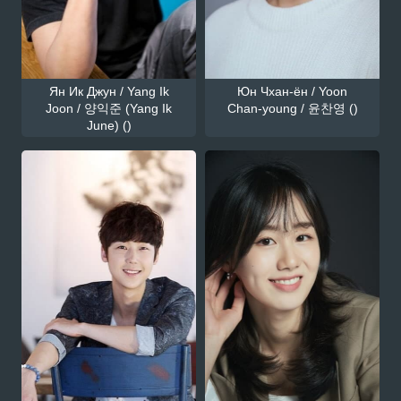
Ян Ик Джун / Yang Ik
Юн Чхан-ён / Yoon
Joon / 양익준 (Yang Ik
Chan-young / 윤찬영 ()
June) ()