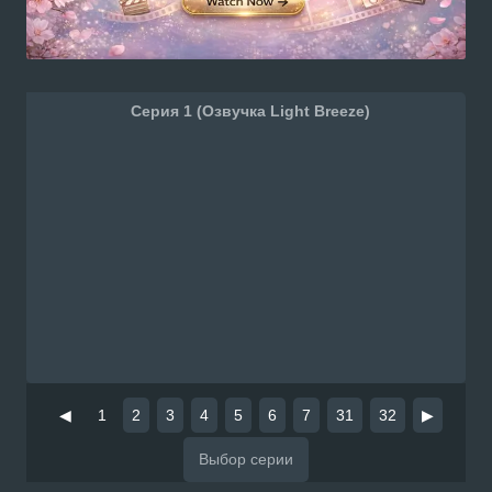
Серия 1 (Озвучка Light Breeze)
◀
1
2
3
4
5
6
7
31
32
▶