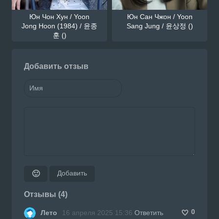
Юн Чон Хун / Yoon
Юн Сан Чжон / Yoon
Jong Hoon (1984) / 윤종
Sang Jung / 윤상정 ()
훈 ()
Добавить отзыв
Добавить
🙂
Отзывы (4)
0
Лето
16 апреля 2025 15:36
Ответить