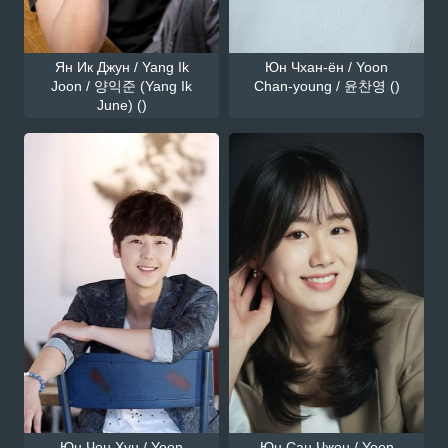
Ян Ик Джун / Yang Ik
Юн Чхан-ён / Yoon
Joon / 양익준 (Yang Ik
Chan-young / 윤찬영 ()
June) ()
Юн Чон Хун / Yoon
Юн Сан Чжон / Yoon