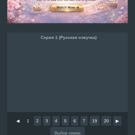
Серия 1 (Русская озвучка)
◀
1
2
3
4
5
6
7
19
20
▶