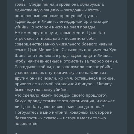
травы. Среди пепла и крови она обнаружила
единственную зацепку – загадочный жетон,
оставленные членами преступной группы
«Двенадцати Лиши», легендарной организации
убийцы, о которой никто не знал правды.
Не имея другого пути, кроме мести, Цзян Чан
отреклась от прошлого и посвятила себя
совершенствованию уникального боевого навыка
семьи Цзян Минюэйнь. Скрываясь под именем Хуа
Шань, она проникла в ряды «Двенадцати Лиши»,
чтобы найти виновных и отомстить за террор семьи.
Разгадывая тайны, она заполучила список убийц,
участвовавших в ту трагическую ночь. Один за
другим они исчезали, но имя, оставшееся в конце,
привело ее к самой загадочной фигуре – Чжэлиу,
бывшему главному убийце.
Что сделало Чжэли победой своего прошлого?
Какую правду скрывает эта организация, и сможет
ли Цзян Чан довести свою миссию до конца?
Погрузитесь в мир интриги, коварных заговоров и
безжалостных схваток – история мести только
начинается!