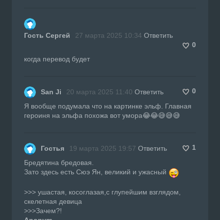
Гость Сергей
27 марта 2025 10:34
Ответить
0
когда перевод будет
0
San Ji
20 марта 2025 11:40
Ответить
Я вообще подумала что на картинке эльф. Главная
героиня на эльфа похожа вот умора😂😂😅😅😅
1
Гостья
19 марта 2025 19:57
Ответить
Бредятина бредовая.
Зато здесь есть Сюэ Ян, великий и ужасный
>>> ушастая, косоглазая,с глупейшим взглядом,
скелетная девица
>>>Зачем?!
Anonym
,