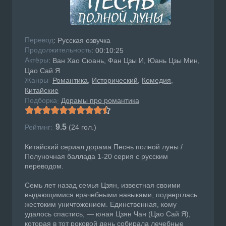
Перевод
: Русская озвучка
Продолжительность
: 00:10:25
Актёры
: Ван Хао Сюань, Фан Цзы И, Юань Цзы Мин,
Цао Сай Я
Жанры
Романтика
Исторический
Комедия
:
Китайские
Подборка
Дорамы про романтика
:
9.5
Рейтинг:
(
24
гол.)
Китайский сериал дорама Песнь полной луны /
Полуночная баллада 1-20 серия с русским
переводом.
Семь лет назад семья Цзян, известная своими
выдающимися врачебными навыками, подверглась
жестоким уничтожением. Единственная, кому
удалось спастись, — юная Цзян Чан (Цао Сай Я),
которая в тот роковой день собирала лечебные