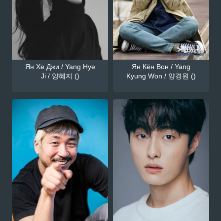
Ян Хе Джи / Yang Hye
Ян Кён Вон / Yang
Ji / 양혜지 ()
Kyung Won / 양경원 ()