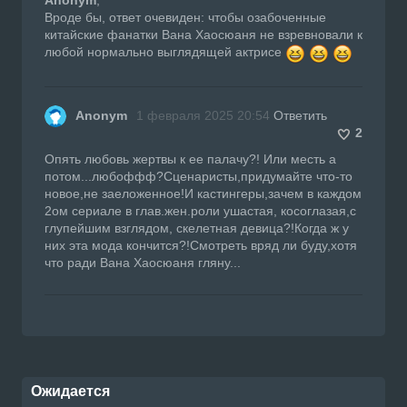
Вроде бы, ответ очевиден: чтобы озабоченные
китайские фанатки Вана Хаосюаня не взревновали к
любой нормально выглядящей актрисе
Anonym
1 февраля 2025 20:54
Ответить
2
Опять любовь жертвы к ее палачу?! Или месть а
потом...любоффф?Сценаристы,придумайте что-то
новое,не заеложенное!И кастингеры,зачем в каждом
2ом сериале в глав.жен.роли ушастая, косоглазая,с
глупейшим взглядом, скелетная девица?!Когда ж у
них эта мода кончится?!Смотреть вряд ли буду,хотя
что ради Вана Хаосюаня гляну...
Ожидается