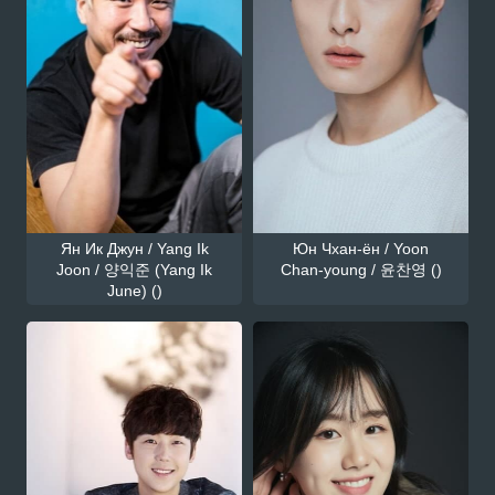
Ян Ик Джун / Yang Ik
Юн Чхан-ён / Yoon
Joon / 양익준 (Yang Ik
Chan-young / 윤찬영 ()
June) ()