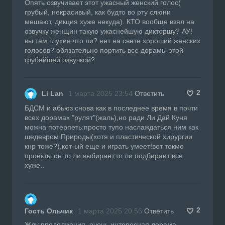
Опять озвучивает этот ужасный женский голос(
грубый, некрасивый, как будто во рту слюни
мешают, дикция хуже некуда). КТО вообще взял на
озвучку женщин такую ужаснейшую дикторшу? АУ!
вы там глухие что ли? нет на свете хороший женских
голосов? обязательно портить все дорамы этой
грубейшей озвучкой?
2
Li Lan
1 марта 2025 23:54
Ответить
БДСМ и абьюз снова как в последнее время в почти
всех дорамах "рулят"(жаль),но ради Ли Дай Куня
можна потерпеть:просто тупо наслаждаться ним как
шедевром Природы(хотя и пластической хирургии
кнр тоже?),кот-ый еще и играть умеет!вот токмо
проекты он то ли выбирает,то ли подбирает все
хуже..
2
Гость Ольчик
1 марта 2025 20:56
Ответить
Жду продолжения, очень интересная дорама .