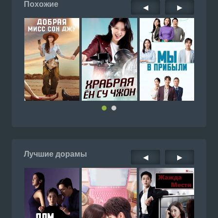
Похожие
◀
▶
Лучшие дорамы
◀
▶