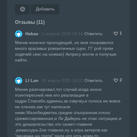
Добавить
🙂
Отзывы (11)
1
Habac
4 апреля 2025 16:16
Ответить
Миник конечно проходящий, но мне понравился
много красивых романтичных сцен, ГГ рой прям
ходячий секс на ножках) Актрису могли и получше
найти..
2
LI Lan
26 марта 2025 16:07
Ответить
Миник разочаровал,тот случай,когда анонс
поинтересней,чем его реализация в
кадре.Спасибо,админы,за озвучку,и голоса ее вовсе
не плохие,как тут написали
ниже.Малобюджетка,средне отыгранная,плохо
срежиссированная,и Ли Дайкунь не спас ситуацию,и
это доказательство,что сюжет-главное
,режиссура-2ое главное,ну а игра актеров как
"вишенка на торте".рада,что хоть кому-то