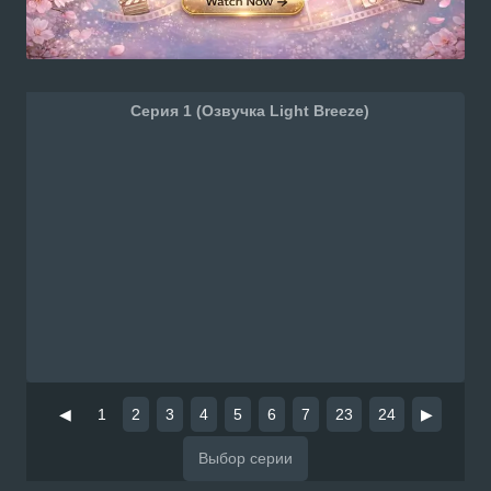
Серия 1 (Озвучка Light Breeze)
◀
1
2
3
4
5
6
7
23
24
▶