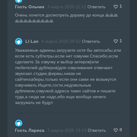
1
Гость Ольчик
9 марта 2025 11:22
Ответить
Очень хочется досмотреть дораму до конца 🙏🙏🙏
🙏🙏🙏🙏🙏🙏🙏🙏🙏
1
LI Lan
8 марта 2025 08:52
Ответить
Уважаемые админы,загрузите хотя бы автосабы,или
если есть субтитры,если нет озвучки.Спасибо,если
сделаете.За озвучку и выбор актеров(или
любителей-дублеров)для озвучивания отвечают
звукозап.студии,фирмы,никак не
сайтинхаберы,только если они сами не возьмутся
озвучивать.Ищите,гости,недовольные
дубляжом,озвучкой,адреса таких сайтов и пишите
туда,а сюда не надо,ибо еще вообще ничего
загружать не будут.
0
Гость Лариса
7 марта 2025 19:13
Ответить