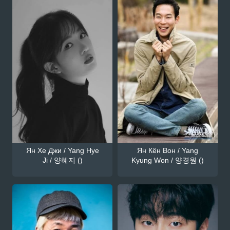
Ян Хе Джи / Yang Hye
Ян Кён Вон / Yang
Ji / 양혜지 ()
Kyung Won / 양경원 ()