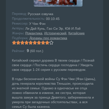
Перевод
: Русская озвучка
Продолжительность
: 00:10:45
Режисcер
: У Чэн Фэн
Актёры
: Ли Дай Кунь, Гао Си Эр, Юй И Лэй
Жанры
Романтика
Исторический
Китайские
:
Подборка
Дорамы про романтика
:
9
Рейтинг:
(
60
гол.)
Китайский сериал дорама В твоем сердце / Познай
свое сердце / Постичь сердце господина / Увидеть
свое сердце 1-24 серия с русским переводом.
В годы бесконечной войны Су Фэн Чжи (Фан Цзинь),
дочь генерала королевства Тяньшэн, происходила
из знатной семьи. Однако в одночасье ее отца
ложно обвинили в измене, ее сестра, которая
вышла замуж за принца Девятого, забеременела и
умерла при загадочных обстоятельствах, а вся
семья Су была казнена.