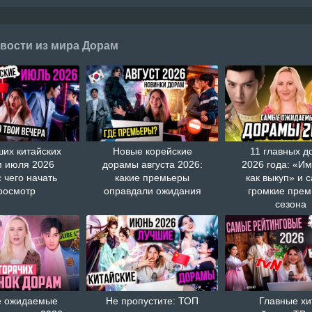
вости из мира Дорам
ших китайских
Новые корейские
11 главных д
 июля 2026
дорамы августа 2026:
2026 года: «И
с чего начать
какие премьеры
как выкуп» и 
росмотр
оправдали ожидания
громкие пре
сезона
 ожидаемые
Не пропустите: ТОП
Главные хи