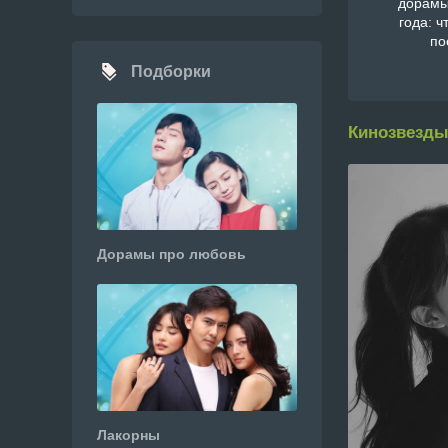
дорамы
года: ч
по
Подборки
Кинозвезды
Дорамы про любовь
Лакорны