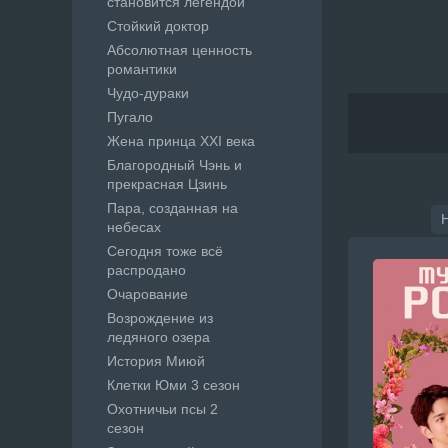
становится легендой
Стойкий доктор
Абсолютная ценность
романтики
Чудо-дураки
Пугало
Жена принца XXI века
Благородный Чэнь и
прекрасная Цзинь
Пара, созданная на
небесах
Сегодня тоже всё
распродано
Очарование
Возрождение из
ледяного озера
История Миюй
Клетки Юми 3 сезон
Охотничьи псы 2
сезон