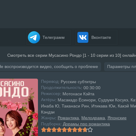
Телеграмм
Вконтакте
Смотреть все серии Мусасино Рондо [1 - 10 серии из 10] онлай
Не воспроизводится видео, сообщить о проблеме
Параметры п
Перевод
: Русские субтитры
Продолжительность
: 00:30:00
Режисcер
: Мотохаси Кэйта
Актёры
: Масакадо Ёсинори, Судзуки Косукэ, Ка
Инаба Ю, Таканаси Рин, Итикава Юи, Какэй Ми
Кэндзи
Жанры
Романтика
Мелодрама
Японские
:
Подборка
Дорамы про романтика
: