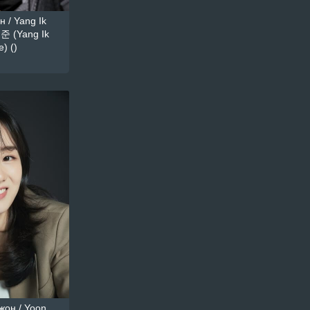
 / Yang Ik
준 (Yang Ik
) ()
он / Yoon