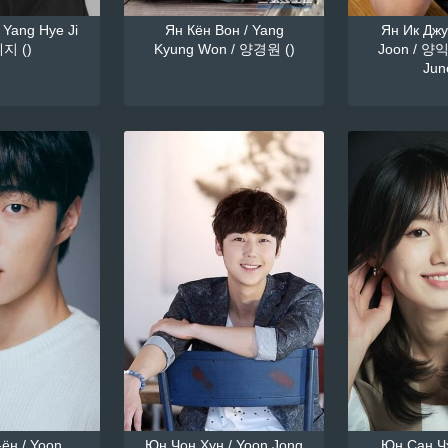
 Yang Hye Ji
Ян Кён Вон / Yang
Ян Ик Джун
지 ()
Kyung Won / 양경원 ()
Joon / 양익
June
ён / Yoon
Юн Чон Хун / Yoon Jong
Юн Сан Чж