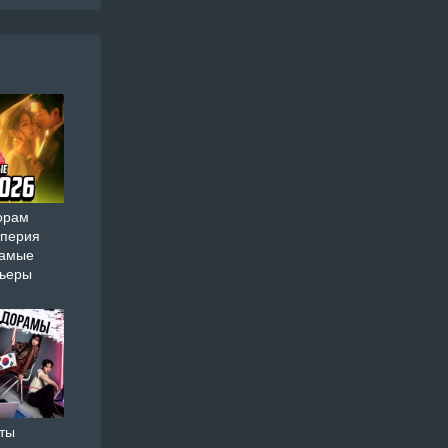
орам
мперия
самые
мьеры
ты