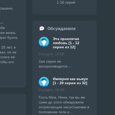
1-16 серий
усашино
 —
ебе
Обсуждаемое
ная жизнь
рат Бунта.
Эта проклятая
любовь [1 - 12
серии из 12]
25 лет, и
каз, он не
Сегодня, 18:58
оллеге её
2ая серия не
тобы его
воспроизводится...
Империя как выкуп
[1 - 20 серии из 32]
Сегодня, 18:49
Гость Nina, Нина, так вы же
сами до этого обнаружили
потрясающие несостыковки в
положении тела и...