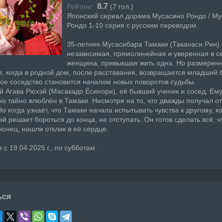
8.7
Рейтинг:
(
7
гол.)
Японский сериал дорама Мусасино Рондо / М
Рондо 1-10 серия с русским переводом.
35-летняя Мусасибара Тамаки (Таканаси Рин)
независимая, прямолинейная и уверенная в с
женщина, привыкшая жить одна. Но размерен
, когда в родной дом, после расставания, возвращается младший б
е соседство становится началом новых поворотов судьбы.
й Агава Рюхэй (Масакадо Ёсинори), её бывший ученик и сосед. Ему 
но тайно влюблён в Тамаки. Несмотря на то, что дважды получал от
Но когда узнаёт, что Тамаки начала испытывать чувства к другому, к
эй решает бороться до конца, не отступать. Он готов сделать всё, ч
аконец, нашли отклик в её сердце.
с 19.04.2025 г., по субботам.
ься