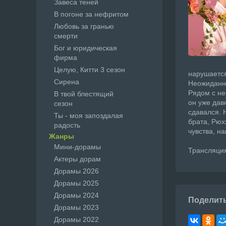
Завеса теней
В погоне за нефритом
Любовь за гранью
смерти
Бог и юридическая
фирма
Целую, Китти 3 сезон
нарушается
Сирена
Неожиданно
Рядом с не
В твой блестящий
он уже дав
сезон
сдавался. 
Ты - моя запоздалая
брата, Рюх
радость
чувства, н
Жанры
Мини-дорамы
Трансляция 
Актеры дорам
Дорамы 2026
Дорамы 2025
Дорамы 2024
Поделит
Дорамы 2023
Дорамы 2022