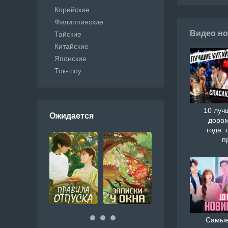
Корейские
Филиппинские
Видео но
Тайские
Китайские
Японские
Ток-шоу
10 луч
Ожидается
дорам
года: 
п
Самые