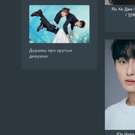
Ян Хе Джи /
/ 양혜
Дорамы про крутых
девушек
Юн Чхан-