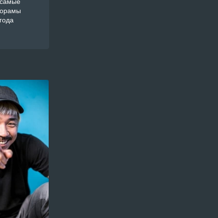
 самые
дорамы
года