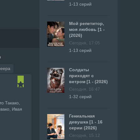
1-13 серий
Мой репетитор,
моя любовь [1 -
(2026)
Сегодня, 17:05
1-13 серий
н
леера
Солдаты
приходят с
ветром [1 - (2026)
Сегодня, 16:47
1-32 серий
то Такако,
вако, Ивая
Гениальная
девушка [1 - 16
серии (2026)
Сегодня, 15:12