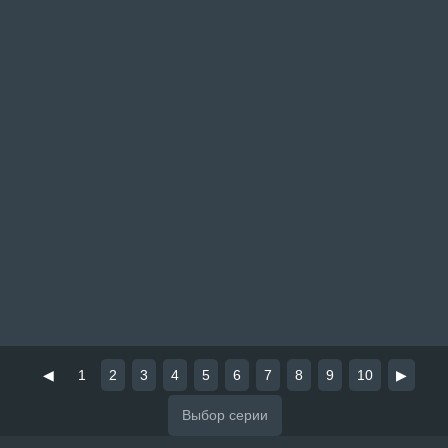
◀
1
2
3
4
5
6
7
8
9
10
▶