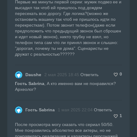
Первые же минуты первой серии: мужик подвез ее и
высадил так чтоб ей пришлось под дождем
пересекать всю дорогу. Где логика?(можно же
остановить машину так чтоб не пришлось идти по
перекресткам). Потом звонит телефон(даже если
предположить что предыдущий звонок был сброшен
и идет новый звонок), никто трубку не взял, но
телефон типа сам что ли принял звонок и слышно:
"дорогая, почему ты не дома". Сценаристы не
дружат с реальностью??????
0
Daushe
2 мая 2025 18:45
Ответить
Гость Sabrina
, А кто именно вам не понравился?
Археолог?
Гость Sabrina
1 мая 2025 22:04
Ответить
1
После просмотра могу сказать что сериал 50/50.
Мне понравились абсолютно все актеры, но не
понравилась реализация и характеры персонажей.