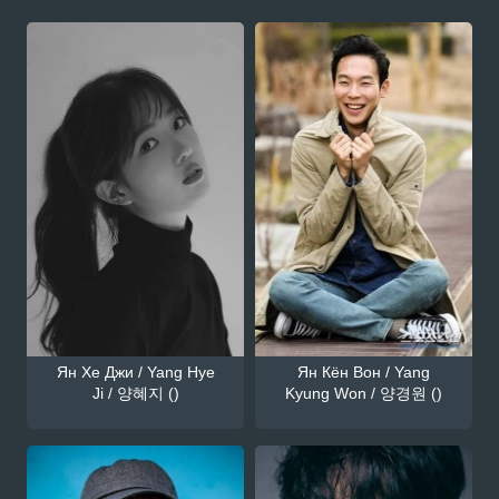
Ян Хе Джи / Yang Hye
Ян Кён Вон / Yang
Ji / 양혜지 ()
Kyung Won / 양경원 ()