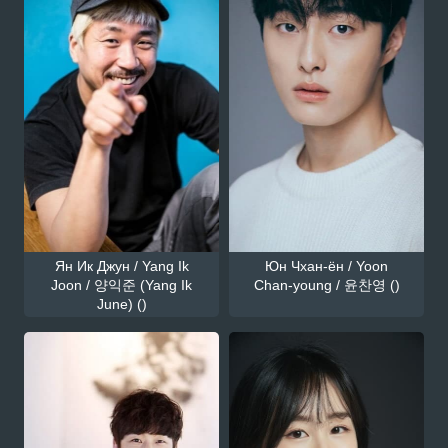
Ян Ик Джун / Yang Ik
Юн Чхан-ён / Yoon
Joon / 양익준 (Yang Ik
Chan-young / 윤찬영 ()
June) ()