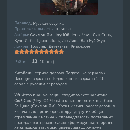
Перевод
: Русская озвучка
Продолжительность
: 00.50.59
Актёры
: Саймон Ям, Чжу Юй Чэнь, Чжан Лин Синь,
Хуан И, Лю Цзинь Шань, Лю Линь, Ван Куй Жун
Жанры
Триллер
Детективы
Китайские
:
10
Рейтинг:
(
10
гол.)
Китайский сериал дорама Подвесные зеркала /
Висящие зеркала / Подвешенные зеркала 1-18
серия с русским переводом.
Убийство в канализации сводит вместе капитана
Сюй Сяо (Чжу Юй Чэнь) и опытного детектива Линь
Го Цяна (Саймон Ям). Хотя их стили расследования
изначально противоречат друг другу, их общее
стремление к истине и справедливости постепенно
преодолевает разногласия, формируя партнерство,
отмеченное взаимным уважением — отчасти