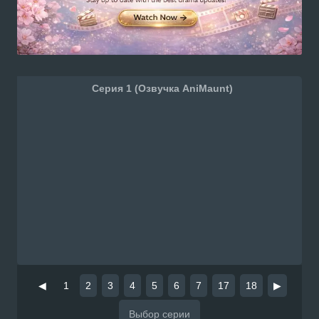
Серия 1 (Озвучка AniMaunt)
◀
1
2
3
4
5
6
7
17
18
▶