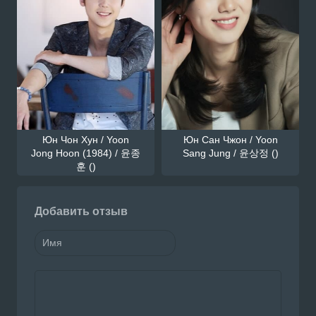
Юн Чон Хун / Yoon
Юн Сан Чжон / Yoon
Jong Hoon (1984) / 윤종
Sang Jung / 윤상정 ()
훈 ()
Добавить отзыв