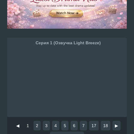
Серия 1 (Озвучка Light Breeze)
◀
1
2
3
4
5
6
7
17
18
▶