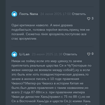
Гость Nana
24 июня 2025 17:00
Ответить
3
Одні критикани навколо. А мені дорама
подобається, головна героїня вогонь,принц теж не
поганий. Сюжетна лінія зрозуміла,поступово все
стає зрозумілим.
0
Li Lan
23 июня 2025 11:38
Ответить
Никак не пойму:если это мир цзянху,то зачем
приплетать реальные царства Ся и Чу?(которые по
жизни никогда не воевали между собой!),ну а если
это быль или хоть псевдоисторическая дорама,то
зачем в анонсе писать о 10 годе правления
Чжанхэ?!Импер-ра Чжанхэ в истории Китая не
было,был девиз правления с таким названием,но
всего 2 года 87-88гг.н.э. при правлении импера
Чжан-ди династии Хань(правил с 75 по 88 г.),но не
Ся а Восточной Хань!да и царств Ся,(с коими Хань