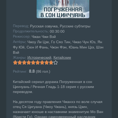
Перевод
: Русская озвучка, Русские субтитры
Продолжительность
: 00:30:00
Режисcер
: Чжан Чжи Вэй
Актёры
: Чжоу Ли Цзе, Го Сяо Тин, Чжао Чун Юэ, Ян
Фу Юй, Сюн И Фань, Чжэн Фэн, Юань Мин Цзэ, Шэн
Вэй
Жанры
Исторический
Китайские
:
8.8
Рейтинг:
(
86
гол.)
Китайский сериал дорама Погруженная в сон
Цинчуань / Речная Гладь 1-18 серия с русским
переводом.
На десятом году правления Чжанхэ по воле случая
отец Ся Цигуана (Чжоу Чжань), князь Цзин,
назначает юноше в наставники знаменитую Мо Ван
(Кристи Го). Однако самоуверенный наследник