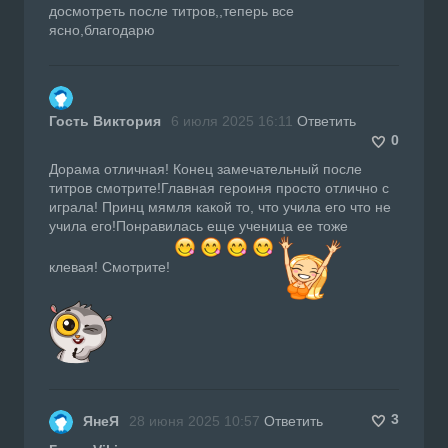
досмотреть после титров,,теперь все
ясно,благодарю
Гость Виктория
6 июля 2025 16:11
Ответить
0
Дорама отличная! Конец замечательный после
титров смотрите!Главная героиня просто отлично с
играла! Принц мямля какой то, что учила его что не
учила его!Понравилась еще ученица ее тоже
клевая! Смотрите!
3
ЯнеЯ
28 июня 2025 10:57
Ответить