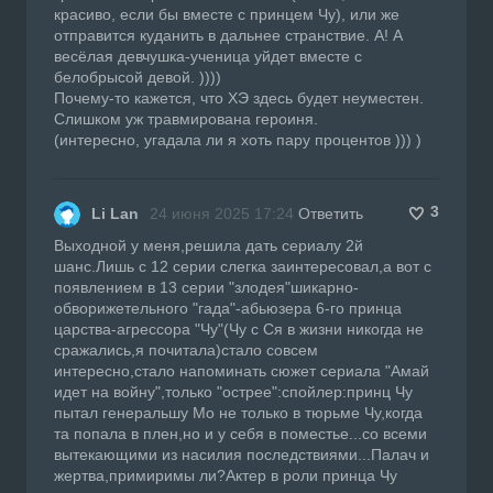
красиво, если бы вместе с принцем Чу), или же
отправится куданить в дальнее странствие. А! А
весёлая девчушка-ученица уйдет вместе с
белобрысой девой. ))))
Почему-то кажется, что ХЭ здесь будет неуместен.
Слишком уж травмирована героиня.
(интересно, угадала ли я хоть пару процентов ))) )
3
Li Lan
24 июня 2025 17:24
Ответить
Выходной у меня,решила дать сериалу 2й
шанс.Лишь с 12 серии слегка заинтересовал,а вот с
появлением в 13 серии "злодея"шикарно-
обворижетельного "гада"-абьюзера 6-го принца
царства-агрессора "Чу"(Чу с Ся в жизни никогда не
сражались,я почитала)стало совсем
интересно,стало напоминать сюжет сериала "Амай
идет на войну",только "острее":спойлер:принц Чу
пытал генеральшу Мо не только в тюрьме Чу,когда
та попала в плен,но и у себя в поместье...со всеми
вытекающими из насилия последствиями...Палач и
жертва,примиримы ли?Актер в роли принца Чу