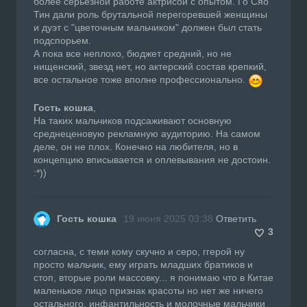
более серьезной работе актрисой с опытом. Го Сяо
Тин дали роль брутальной перегоревшей женщины
и дуэт с "цветочным мальчиком" должен был стать
подспорьем.
А пока все неплохо, бюджет средний, но не
нищенский, звезд нет, но актерский состав крепкий,
все остальное тоже вполне профессионально.
Гость кошка
,
На таких мальчиков подсаживают основную
среднеценовую рекламную аудиторию. На самом
деле, он не плох. Конечно на любителя, но в
концепцию вписывается и оплевывания не достоин.
:*))
Гость кошка
19 июня 2025 03:38
Ответить
3
согласна, с теми кому скучно и серо, ггерой ну
просто мальчик, ему играть младших братиков и
стоп, вторые роли массовку... я понимаю что в Китае
маленькое лицо признак красоты но нет же ничего
остального, инфантильность и молочные мальчики