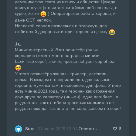
демоническая секта из цзянху и общество Цикада
присутствуют (кто читает китайские веб-новеллы, в
курсе, хе-хе
) Операторская работа хороша, и
даже ОСТ неплох.
Неплохой сериал развлечься и отдохнуть для
любителей дворцовых интриг, героев и цзянху
Ja
,
Миник интересный. Этот режиссёр (он же
сценарист) имеет много наград за миники.
Если "всё серо", значит, протсо not your cup of tea
У этого режиссёра жанры - триллер, детектив,
драма. В каждом его сериале есть две сильные
героини, мужички там, в основном, для фона. У него
есть миник 2021 года, там героини как отражения
друг друга по характеру (инь-ян), одна погибает... я
рыдала так, как от гибели красивых мальчиков не
рыдала никогда. Так шта-а, не серо, совсем не серо!
0
Sure
21 июня 2025 12:01
Ответить