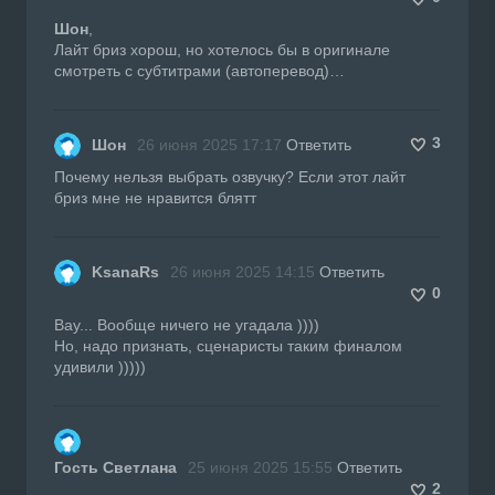
Шон
,
Лайт бриз хорош, но хотелось бы в оригинале
смотреть с субтитрами (автоперевод)…
3
Шон
26 июня 2025 17:17
Ответить
Почему нельзя выбрать озвучку? Если этот лайт
бриз мне не нравится блятт
KsanaRs
26 июня 2025 14:15
Ответить
0
Вау... Вообще ничего не угадала ))))
Но, надо признать, сценаристы таким финалом
удивили )))))
Гость Светлана
25 июня 2025 15:55
Ответить
2