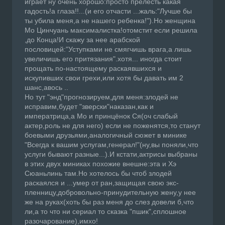
играет ну очень хорошо:просто прелесть какая
гадость!а глаза!!...(и его отчасти ...жаль:"Лучше бы
ты убила меня,а не нашего ребенка!").Но женщина
Мо Цинчуань максималистка!отомстит если решила
,до Конца!И скажу за нее арабской
пословицей:"Уступками не смягчишь врага,а лишь
увеличишь его притязания".хотя... иногда стоит
прощать по-настоящему раскаявшихся и
искупивших свои грехи,или хотя бы давать им 2
шанс,авось ..
Но тут "энд"прогнозируем,для меня:злодей не
исправим,будет "зверски"наказан,как и
императрица,а Мо и принцёнок Ся(оч слабый
актер,роль не для него) если не поженятся,то станут
боевыми друзьями,аналогичный сюжет в минике
"Всегда к вашим услугам,генерал!"(ну,вы поняли,что
услуги бывают разные...).И кстати,актрисы выбраны
в этих двух миниках похожие внешне:эта и Хэ
Сюаньлинь там.Но хотелось бы чтоб злодей
раскаялся и ...умер от ран,защищая свою экс-
пленницу,добровольно-принудительную жену,у нее
же на руках(хоть бы раз меня до слез довели б,что
ли,а то что ни сериал то сказка "пшик",сплошное
разочарование),имхо!