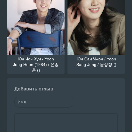
Юн Чон Хун / Yoon
Юн Сан Чжон / Yoon
Jong Hoon (1984) / 윤종
Sang Jung / 윤상정 ()
훈 ()
Добавить отзыв