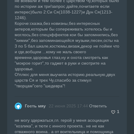
не воевали и тем более с царством Чу,которых было
по истории аж три!запрос дайте,почитаете если
интерес)было 2:Си Ся(1038-1227)и Дун Ся(1213-
1246).
Короче:сказка,без новизны,без интересных
актеров,которым бы сопереживать хотелось бы и
моглось,без спецэффектов кои бы запомнились,без
"химии",без запоминающейся музыки,песен,осты на
3 по 5 бал.шкале,костюмы,визаж,декор не пойми что
и где,вобщем ...кому не жаль своего
времени,здоровья глаз,ну и охота смотреть как
"мокрое горит",то гаджет в руки и смотрите на
здоровье.
О!плюс для меня:выучила историю,реальную,двух
царств Ся и трех Чу,спасибо за стимул
"творцам"сего "шедевра"!
Гость мяу
22 июня 2025 17:44
Ответить
1
не могу здержаться,гл. герой у меня асоциация
"козлика", и тюти с инного проекта.. не не как
отважного воина.. а от воительница и помощница