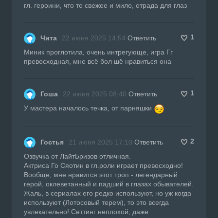
гл. героини, что то свежее и мило, отрада для глаз
1
Чита
22 июня 2025 14:54
Ответить
Миник проглотила, очень интрегующе, игра Гг
превосходная, мне всё бол шё нравиться она
1
Гоша
22 июня 2025 08:40
Ответить
У мастера началось течка, от парняшки
2
Гостья
21 июня 2025 17:10
Ответить
Озвучка от ЛайтБризов отличная.
Актриса Го Сяотин в гл.роли играет превосходно!
Вообще, мне нравится этот троп - легендарный
герой, оклеветанный и падший в глазах обывателей.
Жаль, в сериалах его редко используют, но уж когда
используют (Лотосовый терем), то это всегда
увлекательно! Сеттинг неплохой, даже