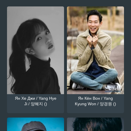
Ян Хе Джи / Yang Hye
Ян Кён Вон / Yang
Ji / 양혜지 ()
Kyung Won / 양경원 ()