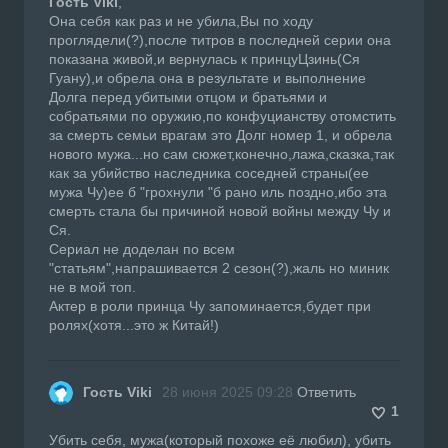
Гость Viki
,
Она себя как раз и не убила,Вы по ходу
проглядели(?),после титров в последней серии она
показана живой,и вернулась к принцуЦзинь(Ся
Гуану),и обрела она в результате и выполнение
Долга перед убитыми отцом и братьями и
собратьями по оружию,по конфуцианству отомстить
за смерть семьи врагам это Долг номер 1, и обрела
нового мужа...но сам сюжет,конечно,лажа,сказка,так
как за убийство наследника соседней страны(ее
мужа Чу)ее б "грохнули "б рано иль поздно,ибо эта
смерть стала бы причиной новой войны между Чу и
Ся.
Сериал не доделан по всем
"статьям",напрашивается 2 сезон(?),жаль но миник
не в мой топ.
Актер в роли принца Чу запоминается,будет при
ролях(хотя...это ж Китай!)
Гость Viki
28 июня 2025 09:28
Ответить
1
Убить себя, мужа(который похоже её любил), убить