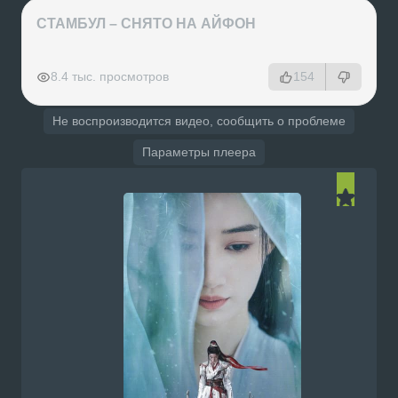
СТАМБУЛ – СНЯТО НА АЙФОН
РЕКЛАМА
РЕКЛАМА
РЕКЛАМА
РЕКЛАМА
8.4 тыс. просмотров
154
Не воспроизводится видео, сообщить о проблеме
Параметры плеера