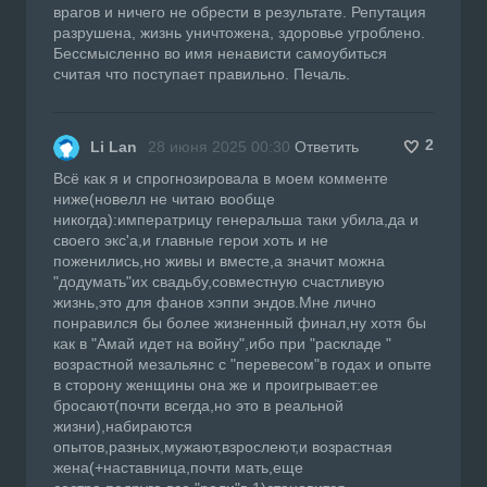
врагов и ничего не обрести в результате. Репутация
разрушена, жизнь уничтожена, здоровье угроблено.
Бессмысленно во имя ненависти самоубиться
считая что поступает правильно. Печаль.
2
Li Lan
28 июня 2025 00:30
Ответить
Всё как я и спрогнозировала в моем комменте
ниже(новелл не читаю вообще
никогда):императрицу генеральша таки убила,да и
своего экс'а,и главные герои хоть и не
поженились,но живы и вместе,а значит можна
"додумать"их свадьбу,совместную счастливую
жизнь,это для фанов хэппи эндов.Мне лично
понравился бы более жизненный финал,ну хотя бы
как в "Амай идет на войну",ибо при "раскладе "
возрастной мезальянс с "перевесом"в годах и опыте
в сторону женщины она же и проигрывает:ее
бросают(почти всегда,но это в реальной
жизни),набираются
опытов,разных,мужают,взрослеют,и возрастная
жена(+наставница,почти мать,еще