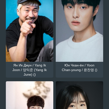
Ян Ик Джун / Yang Ik
Юн Чхан-ён / Yoon
Joon / 양익준 (Yang Ik
Chan-young / 윤찬영 ()
June) ()