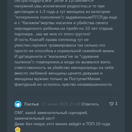
сестра,подруга,все "роли"в 1)становится
ненужной,увы.исключения редкостны,и то при
дистанции в 1-3 года.а тут женщина из категории
"потерянное поколение"с задавненнымПТСР,да еще
и с "багажом"жертвы насилия и убийства своего
нерожденного ребенка,на прибл-но 10 лет старше
партнера...как же мне от этого грустно!
И гость KsanaR права:хэппиэнд тут не
уместен,героиня травмирована так сильно,что
просто не способна к нормальной семейной жизни.
И да!заценила я "мальчика"не за "сдувание
пылинок"с главгероини,а когда он вызвался взять
ответственность за убийство императрицы на себя
вместо любимой женщины,цените,девушки и
женщины мужчин только за Поступки!Миник
фактурный,но осталось чувство незавершенности.
1
Гостья
27 июня 2025 21:48
Ответить
ОМГ, какой замечательный сценарий,
замечательный каст!
Даже без пиара этот миник зайдёт в ТОП-10 года