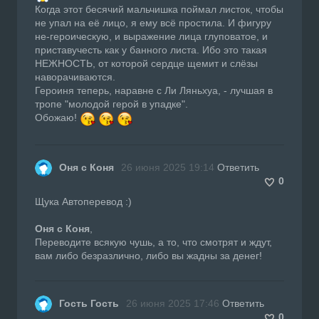
Когда этот бесячий мальчишка поймал листок, чтобы
не упал на её лицо, я ему всё простила. И фигуру
не-героическую, и выражение лица глуповатое, и
приставучесть как у банного листа. Ибо это такая
НЕЖНОСТЬ, от которой сердце щемит и слёзы
наворачиваются.
Героиня теперь, наравне с Ли Ляньхуа, - лучшая в
тропе "молодой герой в упадке".
Обожаю!
Оня с Коня
26 июня 2025 19:14
Ответить
0
Щука Автоперевод :)
Оня с Коня
,
Переводите всякую чушь, а то, что смотрят и ждут,
вам либо безразлично, либо вы жадны за денег!
Гость Гость
26 июня 2025 17:46
Ответить
0