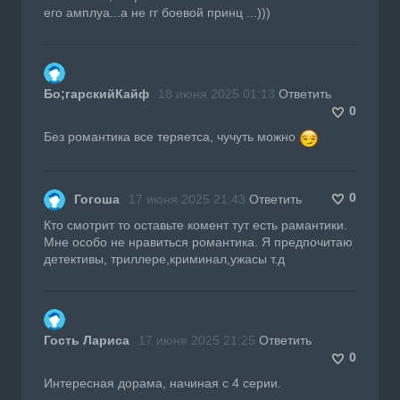
его амплуа...а не гг боевой принц ...)))
Бо;гарскийКайф
18 июня 2025 01:13
Ответить
0
Без романтика все теряетса, чучуть можно
0
Гогоша
17 июня 2025 21:43
Ответить
Кто смотрит то оставьте комент тут есть рамантики.
Мне особо не нравиться романтика. Я предпочитаю
детективы, триллере,криминал,ужасы т.д
Гость Лариса
17 июня 2025 21:25
Ответить
0
Интересная дорама, начиная с 4 серии.