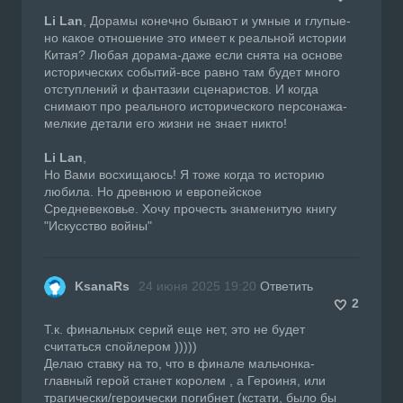
Li Lan
, Дорамы конечно бывают и умные и глупые-
но какое отношение это имеет к реальной истории
Китая? Любая дорама-даже если снята на основе
исторических событий-все равно там будет много
отступлений и фантазии сценаристов. И когда
снимают про реального исторического персонажа-
мелкие детали его жизни не знает никто!
Li Lan
,
Но Вами восхищаюсь! Я тоже когда то историю
любила. Но древнюю и европейское
Средневековье. Хочу прочесть знаменитую книгу
"Искусство войны"
KsanaRs
24 июня 2025 19:20
Ответить
2
Т.к. финальных серий еще нет, это не будет
считаться спойлером )))))
Делаю ставку на то, что в финале мальчонка-
главный герой станет королем , а Героиня, или
трагически/героически погибнет (кстати, было бы