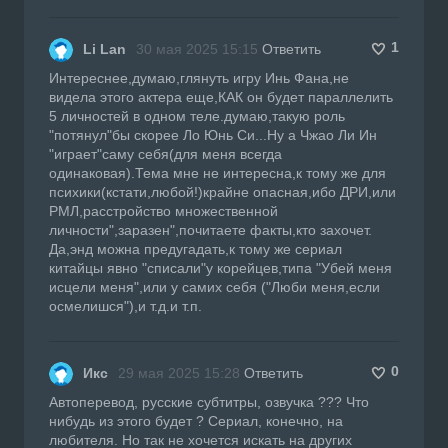
1
Li Lan
30 мая 2025 15:15
Ответить
Интереснее,думаю,глянуть игру Инь Фана,не
видела этого актера еще,КАК он будет параллелить
5 личностей в одном теле.думаю,такую роль
"потянул"бы скорее Ло Юнь Си...Ну а Чжао Ли Ин
"играет"саму себя(для меня всегда
одинаковая).Тема мне не интересна,к тому же для
психики(кстати,любой!)крайне опасная,ибо ДРИ,или
РМЛ,расстройство множественной
личности",заразен",почитаете факты,кто захочет.
Да,энд можна предугадать,к тому же сериал
китайцы явно "списали"у корейцев,типа "Убей меня
исцели меня",или у самих себя ("Люби меня,если
осмелишся"),и т.д.и т.п.
0
Икс
29 мая 2025 15:28
Ответить
Автоперевод, русские субтитры, озвучка ??? Что
нибудь из этого будет ? Сериал, конечно, на
любителя. Но так не хочется искать на других