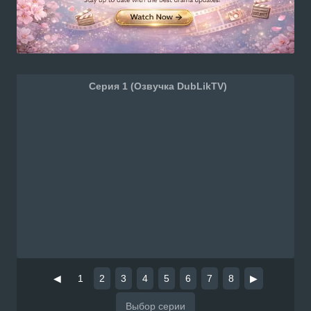
Серия 1 (Озвучка DubLikTV)
◀
1
2
3
4
5
6
7
8
▶