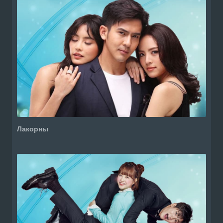
Лакорны