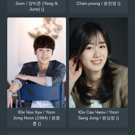
Joon / 양익준 (Yang Ik
Chan-young / 윤찬영 ()
June) ()
Юн Чон Хун / Yoon
Юн Сан Чжон / Yoon
Jong Hoon (1984) / 윤종
Sang Jung / 윤상정 ()
훈 ()