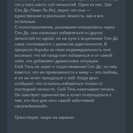
что у него шесть суб-личностей. Одна из них, Цзя
Сяо До (Чжао Ли Ин), верит, что она —
единственная и реальная личность, как и все
остальные.
С психотерапевтом, решившим оперировать через
Сяо До, они начинают избавляться от других
личностей по одной, но на пути к исцелению Сяо До
сама сталкивается с кризисом идентичности. В
процессе борьбы за свою индивидуальность она
осознает, что ей предстоит избавиться и от самой
себя, что добавляет драматизма ситуации.
Сюй Тянь не знает о существовании Сяо До, но ему
кажется, что ее привязанность к нему — это любовь,
и он не хочет прощаться с ней. Когда врач
сообщает, что осталось избавиться только от
последней личности, Сюй Тянь охватывает печаль.
Он чувствует одиночество и хочет попрощаться с
тем, кто был для него самой заботливой
«возлюбленной».
Трансляция: скоро на экранах.