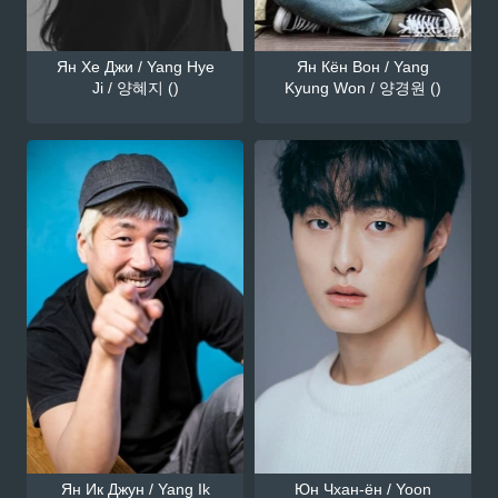
Ян Хе Джи / Yang Hye
Ян Кён Вон / Yang
Ji / 양혜지 ()
Kyung Won / 양경원 ()
Ян Ик Джун / Yang Ik
Юн Чхан-ён / Yoon