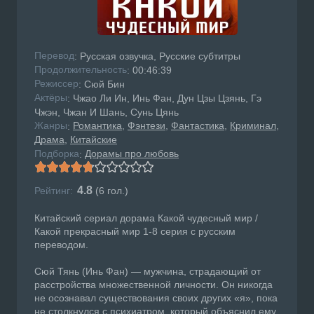
Перевод
: Русская озвучка, Русские субтитры
Продолжительность
: 00:46:39
Режисcер
: Сюй Бин
Актёры
: Чжао Ли Ин, Инь Фан, Дун Цзы Цзянь, Гэ
Чжэн, Чжан И Шань, Сунь Цянь
Жанры
Романтика
Фэнтези
Фантастика
Криминал
:
Драма
Китайские
Подборка
Дорамы про любовь
:
4.8
Рейтинг:
(
6
гол.)
Китайский сериал дорама Какой чудесный мир /
Какой прекрасный мир 1-8 серия с русским
переводом.
Сюй Тянь (Инь Фан) — мужчина, страдающий от
расстройства множественной личности. Он никогда
не осознавал существования своих других «я», пока
не столкнулся с психиатром, который объяснил ему,