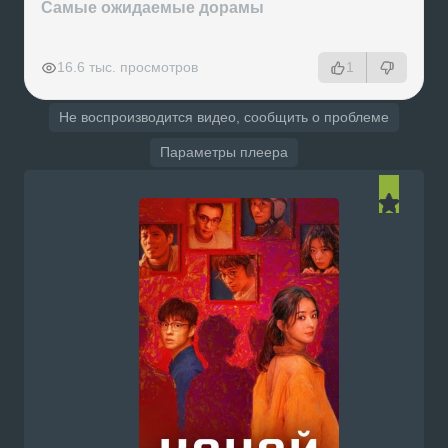
Самые ожидаемые дорамы
РЕКЛАМА
РЕКЛАМА
РЕКЛАМА
РЕКЛАМА
16.6 тыс. просмотров
1
Не воспроизводится видео, сообщить о проблеме
Параметры плеера