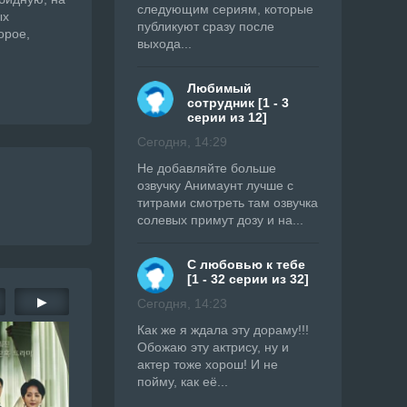
следующим сериям, которые
ых
публикуют сразу после
орое,
выхода...
Любимый
сотрудник [1 - 3
серии из 12]
Сегодня, 14:29
Не добавляйте больше
озвучку Анимаунт лучше с
титрами смотреть там озвучка
солевых примут дозу и на...
С любовью к тебе
[1 - 32 серии из 32]
▶
Сегодня, 14:23
Как же я ждала эту дораму!!!
Обожаю эту актрису, ну и
актер тоже хорош! И не
пойму, как её...