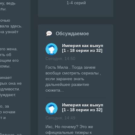
1-4 серий
у, ведь
аты.
Ночью
вала здесь.
на узнаёт
Обсуждаемое
Империя как выкуп
его жена.
[1 - 18 серии из 32]
ять об
Сегодня, 14:50
ающим его
акомы.
Гость Мила . Тогда зачем
вообще смотреть сериалы ,
чинает
если заранее знать
рых она не
дальнейшее развитие
едливости.
сюжета...
буждают.
Империя как выкуп
о, за
[1 - 18 серии из 32]
по ночам
т и
Сегодня, 14:49
Икс, Но почему? Это же
официальные тизеры к
бидную, на