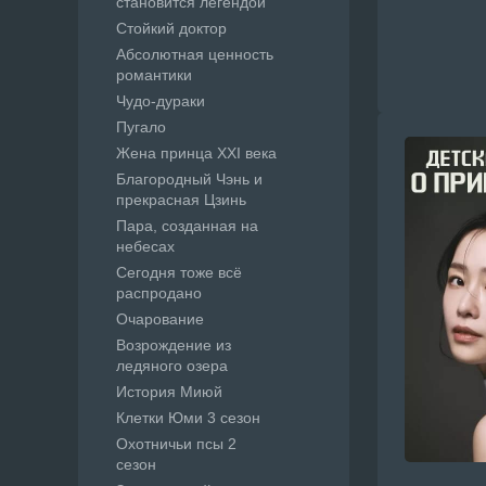
становится легендой
Стойкий доктор
Абсолютная ценность
романтики
Чудо-дураки
Пугало
Жена принца XXI века
Благородный Чэнь и
прекрасная Цзинь
Пара, созданная на
небесах
Сегодня тоже всё
распродано
Очарование
Возрождение из
ледяного озера
История Миюй
Клетки Юми 3 сезон
Охотничьи псы 2
сезон