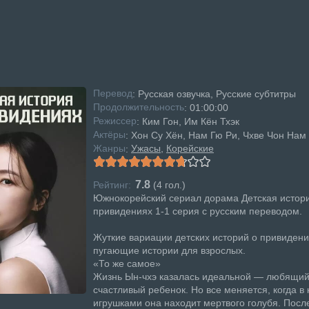
Перевод
: Русская озвучка, Русские субтитры
Продолжительность
: 01:00:00
Режисcер
: Ким Гон, Им Кён Тхэк
Актёры
: Хон Су Хён, Нам Гю Ри, Чхве Чон Нам
Жанры
Ужасы
Корейские
:
7.8
Рейтинг:
(
4
гол.)
Южнокорейский сериал дорама Детская истор
привидениях 1-1 серия с русским переводом.
Жуткие вариации детских историй о привидени
пугающие истории для взрослых.
«То же самое»
Жизнь Ын-чхэ казалась идеальной — любящий
счастливый ребенок. Но все меняется, когда в 
игрушками она находит мертвого голубя. Посл