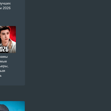
лучших
м 2026
орамы
амые
ьеры,
ьзя
ь