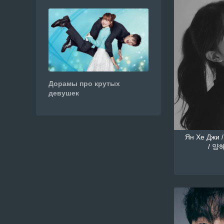
Дорамы про крутых
девушек
Ян Хе Джи /
/ 양혜