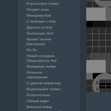
И вспыхнуло пламя
Расцвет силы
Менеджер Ким
С любовью к тебе
Дорога к успеху
Пылающее лето
Аромат тысячи
благовоний
Мо Ли
Новый сотрудник,
Председатель Кан
Фейерверк любви
Истинное
образование
О дивный новый мир
Выдающийся талант
Ослепительно
Тайный аудит
Военный повар