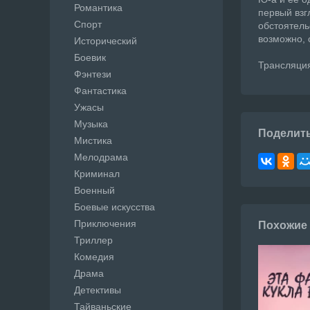
Романтика
первый взг
Спорт
обстоятель
возможно, 
Исторический
Боевик
Трансляция
Фэнтези
Фантастика
Ужасы
Музыка
Поделит
Мистика
Мелодрама
Криминал
Военный
Боевые искусства
Приключения
Похожие
Триллер
Комедия
Драма
Детективы
Тайваньские