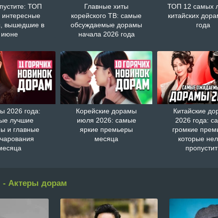
пустите: ТОП
Главные хиты
ТОП 12 самых 
 интересные
корейского ТВ: самые
китайских дора
, вышедшие в
обсуждаемые дорамы
года
июне
начала 2026 года
ы 2026 года:
Корейские дорамы
Китайские д
ые лучшие
июля 2026: самые
2026 года: с
ы и главные
яркие премьеры
громкие прем
очарования
месяца
которые нел
месяца
пропустит
 - Актеры дорам