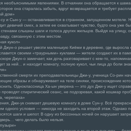
я необъяснимыми явлениями. В отчаянии она обращается к шаман
оторое она старалась забыть, вдруг возвращается и требует распл
ый дом»
су и Сын-у — останавливаются в странном, запущенном мотеле. 
дит девичий смех, а затем ее охватывает чувство, будто она уже бы
 стенами слышны шаги и голоса других жильцов. Выйдя на улицу, о
авду, связанную с этим местом.
ная кукол»
 Джун-о решает увезти маленькую Киёми в деревню, где выросла 
славится своими «траурными» куклами — жители создают их в пам
скоре Джун-о замечает, как дочь разговаривает с кем-то, напомин
ет за ней... и находит комнату, полную кукол, чьи лица до боли зн
ля»
ственной смерти их преподавательницы Джи-у, ученица Со-рин на
ающие образы и обнаруживает на теле синяки, происхождение кото
снить. Одноклассница Ха-ын уверена — это дух Джи-у ищет справ
 проводят спиритический сеанс, не подозревая, какой кошмар про
а, черепаха»
ния, Джи-ук снимает дешевую комнату в доме Сун-у. Всё прекрасн
м одного условия — никогда не заходить на второй этаж. Однако 
осятся шаги и шепот. В одну из бессонных ночей он нарушает запре
дверь… чего делать было нельзя.
пузыри»
дноклассницы находят вирусную песню о мыльных пузырях — безо