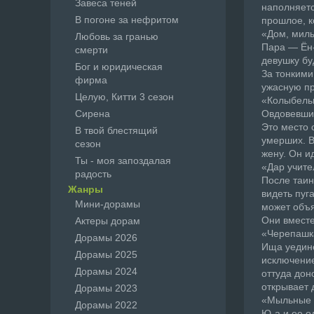
Завеса теней
наполняетс
В погоне за нефритом
прошлое, к
«Дом, мил
Любовь за гранью
Пара — Ён-
смерти
девушку бу
Бог и юридическая
За тонкими
фирма
ужасную пр
Целую, Китти 3 сезон
«Колыбель
Сирена
Овдовевший
Это место 
В твой блестящий
умерших. В
сезон
жену. Он ид
Ты - моя запоздалая
«Дар учите
радость
После таин
Жанры
видеть пуг
Мини-дорамы
может объя
Они вместе
Актеры дорам
«Черепашк
Дорамы 2026
Ища уедине
Дорамы 2025
исключение
Дорамы 2024
оттуда дон
открывает 
Дорамы 2023
«Мыльные 
Дорамы 2022
Ю-а и ее о