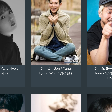
 Yang Hye Ji
Ян Кён Вон / Yang
Ян Ик Джун
지 ()
Kyung Won / 양경원 ()
Joon / 양익
June