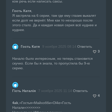
ком речь если написать саксы.
Гость Катя
,
Я застряла на 6 серии, там где ему глазик выкалят
если долг не вернёт. Мне как то нехорошо после
этого стало. Да и каждая новая серия всё нуднее и
нуднее.
Гость Катя
9 ноября 2025 08:14
Ответить
3
Начало было интересным, но теперь становится
скучно. Если бы я знала, то пропустила бы 9-ю
серию.
Гість Наталія
7 ноября 2025 11:14
Ответить
4
4ak
,=Гостья=Майхобби=Ol4e=Гость
Натали=>>>>>>>