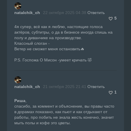
natalchik_ch
22 октября 2025 04:38
Ответить
5
4я супер, всё как я люблю, настоящие голоса
актёров, субтитры, о да в бизнесе иногда спишь на
полу и диванчике на производстве.
Классный слоган -
Ветер не сможет меня остановить🔥
P.S. Госпожа О Мисон -умеет кричать 🤣
natalchik_ch
21 октября 2025 21:41
Ответить
1
Риша
,
спасибо, за коммент и объяснение, вы правы часто
в дорамах показано, как пьют и как отдыхают от
работы, про побить не знала жесть конечно, значит
мыть полы и кофе это цветы.