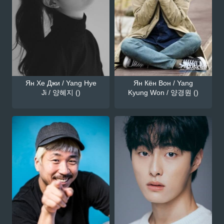
Ян Хе Джи / Yang Hye
Ян Кён Вон / Yang
Ji / 양혜지 ()
Kyung Won / 양경원 ()