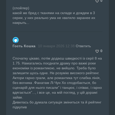
0
(спойлер)
какой же бред с тканями на складе и дождем в 3
серии, у них реально ума не хватило заранее их
накрыть...
Гость Кошка
10 января 2026 12:38
Ответить
0
Спочатку цікаво, потім додаєш швидкості із серії 8 на
1.75. Намагались поєднати драму про важкі роки
економіки із романтикою, не вийшло. Треба було
залишити щось одне. Не розумію високого рейтинг.
Актори гарно грали, але романтика тут слабка лінія,
без вогника .Фанатам Лі Чун Хо сподобається, бо
сценарій для нього писали" і танцює, і співає, і гарно
вдягається"..., і все це, на мій погляд, у цій дорамі
зайве.
Дивилась бо думала ситуація зміниться та й рейтинг
підкупив