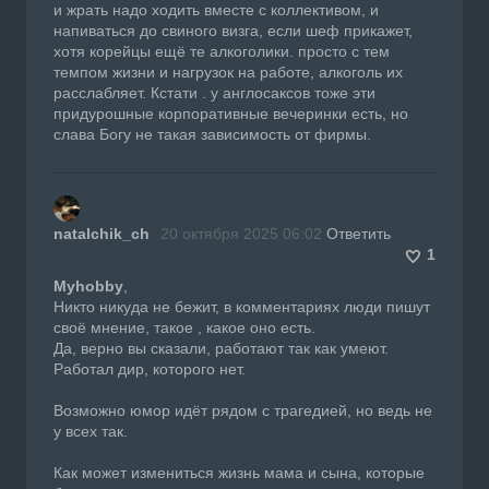
и жрать надо ходить вместе с коллективом, и
напиваться до свиного визга, если шеф прикажет,
хотя корейцы ещё те алкоголики. просто с тем
темпом жизни и нагрузок на работе, алкоголь их
расслабляет. Кстати . у англосаксов тоже эти
придурошные корпоративные вечеринки есть, но
слава Богу не такая зависимость от фирмы.
natalchik_ch
20 октября 2025 06:02
Ответить
1
Myhobby
,
Никто никуда не бежит, в комментариях люди пишут
своё мнение, такое , какое оно есть.
Да, верно вы сказали, работают так как умеют.
Работал дир, которого нет.
Возможно юмор идёт рядом с трагедией, но ведь не
у всех так.
Как может измениться жизнь мама и сына, которые