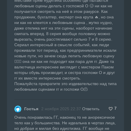
Местами прям нудятина особенно где пытаются
любовные сцены делать с госпожой О 🥴 ни как не
получается смотреть на неё в этом ракурсе. Как
продажник, бухгалтер, експерт она крута 🔥, но она
ни как не клеится к любовным сцена , жутко нудно,
даже отклика нет на эти сцены, наоборот начинаю
скипать вперед. 8 серия вообще половину можно
вырезать, очень расстягивают сильно 7 и 8 серию.
Сериал интересный в смысле событий, как люди
проживали тот период, как предприниматели искали
новые пути, но зачем сюда лепить любовную сцену
🤦🏼‍♀️ она ни как не подходит как пара для гг. Даже та
валютчица интереснее виглядит с мистером Паком
которы обувь производит, и сестра госпожи О и друг
гг их вместе интереснее смотреть.
Пожалуйста прекратите это издевательство над типа
любовными сценами гг и госпожи О🫠
7
Гостья
2 ноября 2025 22:37
Ответить
Очень понравилась ГГ, наконец то не анорексичное
тело как у большинства. Не идеальна в чертах лица,
но добрая и милая без идиотизма. ГГ вообще не