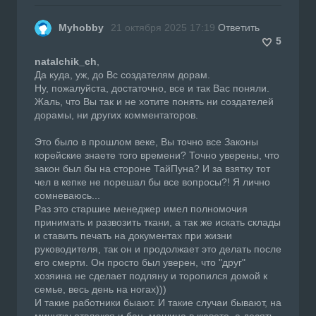
Myhobby
21 октября 2025 17:19
Ответить
5
natalchik_ch
,
Да куда, уж, до Вс создателям дорам.
Ну, пожалуйста, достаточно, все и так Вас поняли.
Жаль, что Вы так и не хотите понять ни создателей
дорамы, ни других комментаторов.
Это было в прошлом веке, Вы точно все Законы
корейские знаете того времени? Точно уверены, что
закон был бы на стороне ТайПуна? И за взятку тот
чел в кепке не порешал бы все вопросы?! Я лично
сомневаюсь...
Раз это старшие менеджер имел полномочия
принимать и развозить ткани, а так же искать склады
и ставить печать на документах при жизни
руководителя, так он и продолжает это делать после
его смерти. Он просто был уверен, что "друг"
хозяина не сделает подляну и торопился домой к
семье, весь день на ногах)))
И такие работники быают. И такие случаи бывают, на
минутку отвлекся и бац, машина в кювете, а десять