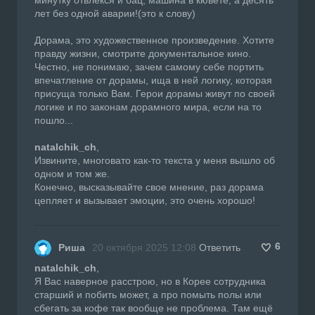
лет без одной аварии!(это к слову)
Дорама, это художественное произведение. Хотите
правду жизни, смотрите документальное кино.
Честно, не понимаю, зачем самому себе портить
впечатление от дорамы, ища в ней логику, которая
присуща только Вам. Герои дорамы живут по своей
логике и по законам дорамного мира, если на то
пошло...
natalchik_ch
,
Извините, многовато как-то текста у меня вышло об
одном и том же.
Конечно, высказывайте свое мнение, раз дорама
цепляет и вызывает эмоции, это очень хорошо!
6
Риша
20 октября 2025 12:08
Ответить
natalchik_ch
,
Я Вас наверное расстрою, но в Корее сотрудника
старший и побить может, а про помыть полы или
сбегать за кофе так вообще не проблема. Там ещё