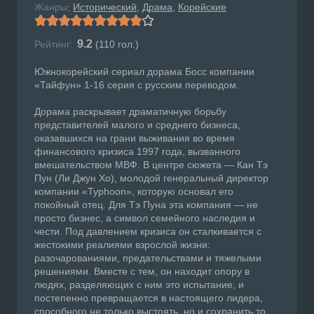
Жанры
Исторический
Драма
Корейские
:
9.2
Рейтинг:
(
110
гол.)
Южнокорейский сериал дорама Босс компании
«Тайфун» 1-16 серия с русским переводом.
Дорама раскрывает драматичную борьбу
представителей малого и среднего бизнеса,
оказавшихся на грани выживания во время
финансового кризиса 1997 года, вызванного
вмешательством МВФ. В центре сюжета — Кан Тэ
Пун (Ли Джун Хо), молодой генеральный директор
компании «Typhoon», которую основал его
покойный отец. Для Тэ Пуна эта компания — не
просто бизнес, а символ семейного наследия и
чести. Под давлением кризиса он сталкивается с
жестокими реалиями взрослой жизни:
разочарованиями, предательствами и тяжелыми
решениями. Вместе с тем, он находит опору в
людях, разделяющих с ним это испытание, и
постепенно превращается в настоящего лидера,
способного не только выстоять, но и сохранить то,