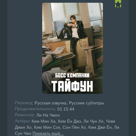
Перевод
: Русская озвучка, Русские субтитры
Продолжительность
: 01:15:44
Режисcер
: Ли На Чжон
Актёры
: Ким Мин Ха, Ким Ён Джэ, Ли Чун Хо, Чхве
Джин Хо, Ким Мин Сок, Сон Пён Хо, Ким Джи Ён, Ли
Сун Чжэ
Показать ещё...