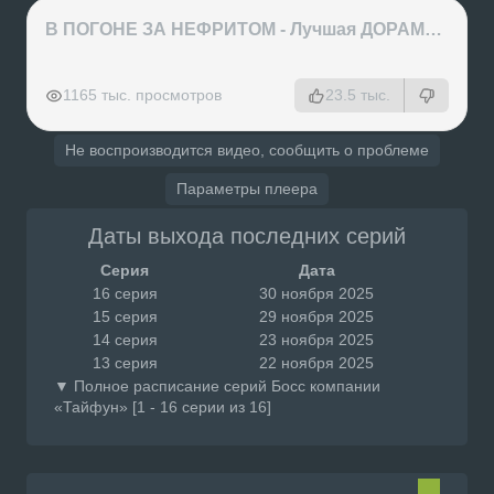
В ПОГОНЕ ЗА НЕФРИТОМ - Лучшая ДОРАМА года или ХАЙП на ровном месте?
РЕКЛАМА
РЕКЛАМА
РЕКЛАМА
РЕКЛАМА
1165 тыс. просмотров
23.5 тыс.
Не воспроизводится видео, сообщить о проблеме
Параметры плеера
Даты выхода последних серий
Серия
Дата
16 серия
30 ноября 2025
15 серия
29 ноября 2025
14 серия
23 ноября 2025
13 серия
22 ноября 2025
▼ Полное расписание серий Босс компании
«Тайфун» [1 - 16 серии из 16]