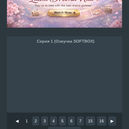
Серия 1 (Озвучка SOFTBOX)
◀
1
2
3
4
5
6
7
15
16
▶