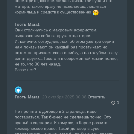
посмотрите, как изменилась жизнь ТайПуна и его
матери, такого врагу не пожелаешь, лишиться
кормильца и средств к существованию
Гость Marat
,
Они столкнулись с махровым аферистом,
выдававшим себя за друга отца ггероя.
И, конечно, сотрудник, лох, об этом уже три серии
нам показывают, он каждый раз провтыкает, но
потом не признает свою ошибку, а на голубом глазу
винит других...Такого и в современной жизни полно,
не то, что 30 лет назад.
Разве нет?
Гость Marat
20 октября 2025 00:08
Ответить
1
Не прочитать договор в 2 страницы, надо
постараться. Так бизнес не сделаешь точно. Это
враньё в сценарии. К тому же, в Корее развито
коммерческое право. Такой договор в суде
опровергнуть, мне кажется было бы очень просто.