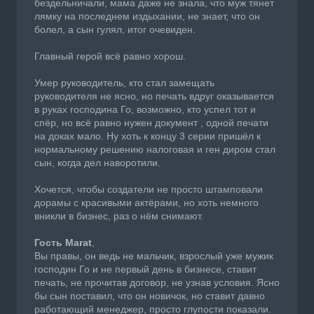
бездельничали, мама даже не знала, что муж тянет
лямку на последнем издыхании, не знает, что он
болел, а сын гулял, итог очевиден.
Главный герой всё равно хорош.
Умер руководитель, кто стал замещать
руководителя не ясно, но печать вдруг оказывается
в руках господина Го, возможно, кто успел тот и
спёр, но всё равно нужен документ , одной печати
на доках мало. Ну хоть к концу 3 серии пришёл к
нормальному решению налоговая и ген диром стал
сын, когда дел наворотили.
Хочется, чтобы создатели не просто штамповали
дорамы с красивыми актёрами, но хоть немного
вникли в бизнес, раз о нём снимают.
Гость Marat
,
Вы правы, он ведь не мальчик, взрослый уже мужик
господин Го и не первый день в бизнесе, ставит
печать, не прочитав договор, не узнав условия. Ясно
бы сын поставил, что он новичок, но ставит давно
работающий менеджер, просто глупости показали.