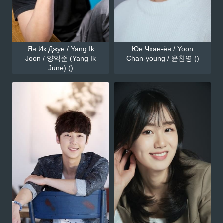
Ян Ик Джун / Yang Ik
Юн Чхан-ён / Yoon
Joon / 양익준 (Yang Ik
Chan-young / 윤찬영 ()
June) ()