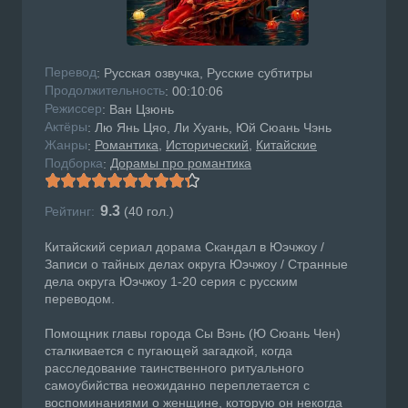
Перевод
: Русская озвучка, Русские субтитры
Продолжительность
: 00:10:06
Режисcер
: Ван Цзюнь
Актёры
: Лю Янь Цяо, Ли Хуань, Юй Сюань Чэнь
Жанры
Романтика
Исторический
Китайские
:
Подборка
Дорамы про романтика
:
9.3
Рейтинг:
(
40
гол.)
Китайский сериал дорама Скандал в Юэчжоу /
Записи о тайных делах округа Юэчжоу / Странные
дела округа Юэчжоу 1-20 серия с русским
переводом.
Помощник главы города Сы Вэнь (Ю Сюань Чен)
сталкивается с пугающей загадкой, когда
расследование таинственного ритуального
самоубийства неожиданно переплетается с
воспоминаниями о женщине, которую он некогда