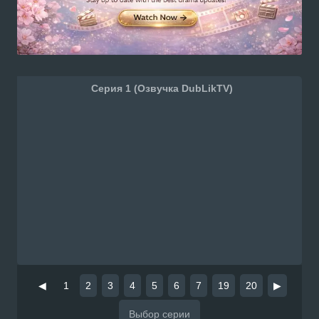
Серия 1 (Озвучка DubLikTV)
◀
1
2
3
4
5
6
7
19
20
▶