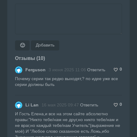
Добавить
🙂
Отзывы (10)
0
Ferguson
3 июня 2025 11:06
Ответить
Почему серии так редко выходят,? по идее уже все
серии должны быть
0
Li Lan
16 мая 2025 09:47
Ответить
И Гость Елена,и все на этом сайте абсолютно
правы:"Никто тебе/нам не друг,но никто тебе/нам и
не враг,но каждый тебе/нам Учитель"(выражение не
моё).И "Любое слово сказанное есть Ложь,ибо
Знающие молчат,а незнающие говорят",и