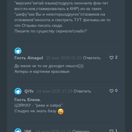
"версиях"китай.языка(подруга окончила фак-тет
вост.яз-ков,стажировалась в КНР).из-за таких
"шифу"как Вы и некоторыхдругих"отзовиков на
отзовиков"неохота и смотреть ТУТ фильмы,не то
что Отзывы писать сюда.
Пишите по существу сериала!слабо?
2
Гость Ainagul
15 мая 2025 01:25
Ответить
До меня че то не доходит смысл))))
Актеры и картинки красивые
0
QiYe
14 мая 2025 17:18
Ответить
Гость Елена
,
ЦЗЯНХУ - "реки и озёра".
Стыдно не знать базу
1
VHL
14 мая 2025 11:24
Ответить