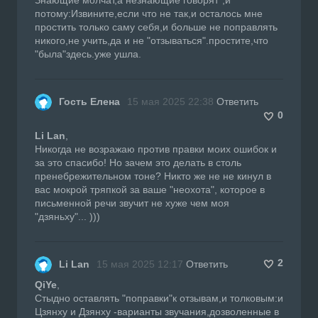
потому:Извините,если что не так,и осталось мне
простить только саму себя,и больше не поправлять
никого,не учить,да и не "отзываться".простите,что
"была"здесь.уже ушла.
Гость Елена
15 мая 2025 22:38
Ответить
0
Li Lan
,
Никогда не возражаю против правки моих ошибок и
за это спасибо! Но зачем это делать в столь
пренебрежительном тоне? Никто же не не кинул в
вас мокрой тряпкой за ваше "неохота", которое в
письменной речи звучит не хуже чем моя
"дзяньху"... )))
2
Li Lan
15 мая 2025 12:17
Ответить
QiYe
,
Стыдно оставлять "поправки"к отзывам,и толковым:и
Цзянху и Дзянху -варианты звучания,дозволенные в