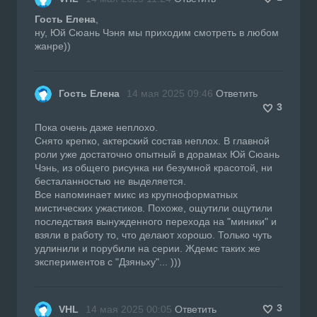
Гость Елена
,
ну, Юй Сюань Чэня мы приходим смотреть в любом
жанре))
Гость Елена
14 мая 2025 09:46
Ответить
3
Пока очень даже неплохо.
Снято крепко, актерский состав неплох. В главной
роли уже достаточно опытный в дорамах Юй Сюань
Чэнь, из общего рисунка ни безумной красотой, ни
бесталанностью не выделяется.
Все напоминает микс из крупноформатных
мистических ужастиков. Похоже, ощутили ощутили
последствия вынужденного перехода на "миники" и
взяли в работу то, что делают хорошо. Только чуть
удлинили и порубили на серии. Ждемс таких же
экспериментов с "Дзяньху"... )))
3
VHL
14 мая 2025 00:05
Ответить