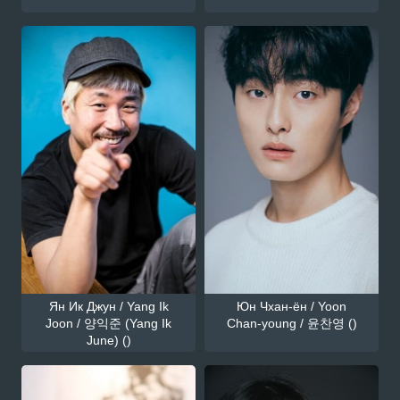
Ян Ик Джун / Yang Ik
Юн Чхан-ён / Yoon
Joon / 양익준 (Yang Ik
Chan-young / 윤찬영 ()
June) ()