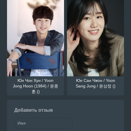
Юн Чон Хун / Yoon
Юн Сан Чжон / Yoon
Jong Hoon (1984) / 윤종
Sang Jung / 윤상정 ()
훈 ()
Добавить отзыв