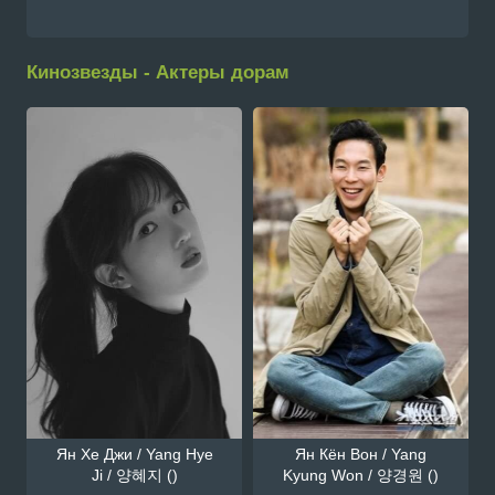
Кинозвезды - Актеры дорам
Ян Хе Джи / Yang Hye
Ян Кён Вон / Yang
Ji / 양혜지 ()
Kyung Won / 양경원 ()