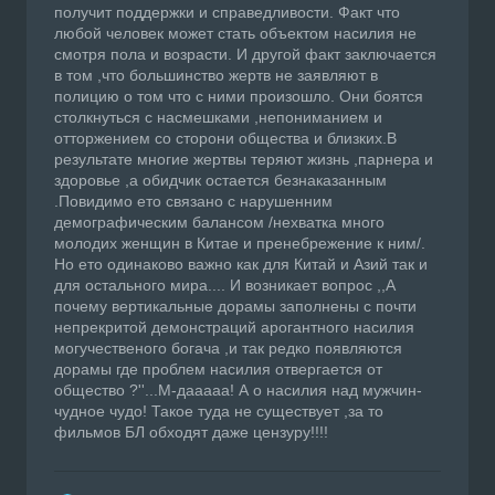
получит поддержки и справедливости. Факт что
любой человек может стать объектом насилия не
смотря пола и возрасти. И другой факт заключается
в том ,что большинство жертв не заявляют в
полицию о том что с ними произошло. Они боятся
столкнуться с насмешками ,непониманием и
отторжением со сторони общества и близких.В
результате многие жертвы теряют жизнь ,парнера и
здоровье ,а обидчик остается безнаказанным
.Повидимо ето связано с нарушенним
демографическим балансом /нехватка много
молодих женщин в Китае и пренебрежение к ним/.
Но ето одинаково важно как для Китай и Азий так и
для остального мира.... И возникает вопрос ,,А
почему вертикальные дорамы заполнены с почти
непрекритой демонстраций арогантного насилия
могучественого богача ,и так редко появляются
дорамы где проблем насилия отвергается от
общество ?''...М-дааааа! А о насилия над мужчин-
чудное чудо! Такое туда не существует ,за то
фильмов БЛ обходят даже цензуру!!!!