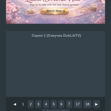
Серия 1 (Озвучка DubLikTV)
◀
1
2
3
4
5
6
7
17
18
▶