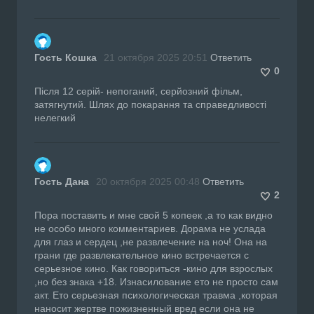
Гость Кошка
21 октября 2025 20:51
Ответить
0
Після 12 серій- непоганий, серйозний фільм,
затягнутий. Шлях до покарання та справедливості
нелегкий
Гость Дана
20 октября 2025 00:48
Ответить
2
Пора поставить и мне свой 5 копеек ,а то как видно
не особо много комментариев. Дорама не услада
для глаз и сердец ,не развлечение на ноч! Она на
грани где развлекательное кино встречается с
серьезное кино. Как говориться -кино для взрослых
,но без знака +18. Изнасилование ето не просто сам
акт. Ето серьезная психологическая травма ,которая
наносит жертве пожизненный вред если она не