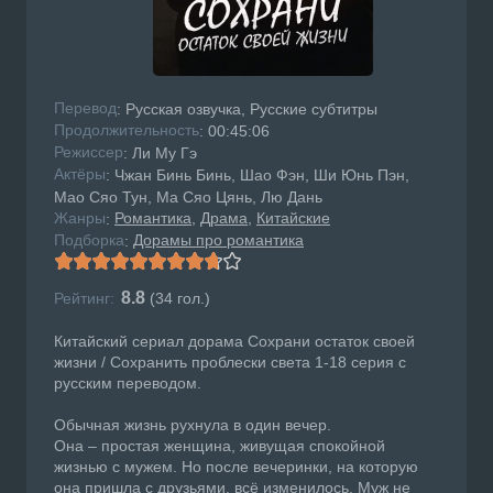
Перевод
: Русская озвучка, Русские субтитры
Продолжительность
: 00:45:06
Режисcер
: Ли Му Гэ
Актёры
: Чжан Бинь Бинь, Шао Фэн, Ши Юнь Пэн,
Мао Сяо Тун, Ма Сяо Цянь, Лю Дань
Жанры
Романтика
Драма
Китайские
:
Подборка
Дорамы про романтика
:
8.8
Рейтинг:
(
34
гол.)
Китайский сериал дорама Сохрани остаток своей
жизни / Сохранить проблески света 1-18 серия с
русским переводом.
Обычная жизнь рухнула в один вечер.
Она – простая женщина, живущая спокойной
жизнью с мужем. Но после вечеринки, на которую
она пришла с друзьями, всё изменилось. Муж не