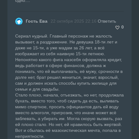
одно....
Гость Ева
22 октября 2025 22:16
Ответить
0
Сериал нудный. Главный персонаж не жалость
вызывает, а раздражение. Не девушка 18-ти лет и
даже не 15-ти, а уже мадам за 26 лет, а всё
изображает из себя наивную 15-ти летнюю.
Непонятно какого фига наэсебя оформляла кредит,
ведь работает в сфере финансов, должна ж
понимать, что ей выплачивать, её мужу, срочности в
долге нет, брат решил жениться, значит, взрослый,
сам и должен искать способы купить жилище для
семьи и для свадьбы.
Стало плохо, начала, отъезжать, но нет, продолжала
бухать, вместо того, чтоб сидеть да есть, выливать
мимо спиртное, просить официантов дать ей воду
вместо алкоголя, пригрозив, что иначе может всё
заблевать, а убирать им. Могла скорую вызвать, раз
ей плохо стало. Но нет, ей нравилось быть жертвой.
Вот и сбылась её мазохистическая мечта, попала в
неприятности.