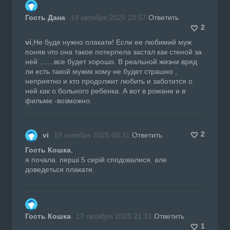
Гость Дана
19 октября 2025 23:57
Ответить
2
vi
,Не буде нужно плакати! Если ее любимий муж
поняв что она такое потерпела застал как стеной за
ней .......все будет хорошо. В реальной жизни вряд
ли есть такой мужик кому не будет страшно ,
неприятно и кто продолжит любить и заботится о
ней как о больного ребенка. А вот в романе и в
фильме -возможно.
2
vi
19 октября 2025 00:31
Ответить
Гость Кошка
,
я почала. перші 5 серій сподовалися. але
доведеться плакати.
Гость Кошка
17 октября 2025 21:31
Ответить
1