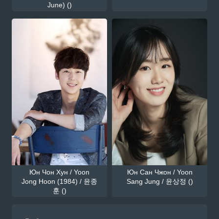
June) ()
Юн Чон Хун / Yoon
Юн Сан Чжон / Yoon
Jong Hoon (1984) / 윤종
Sang Jung / 윤상정 ()
훈 ()