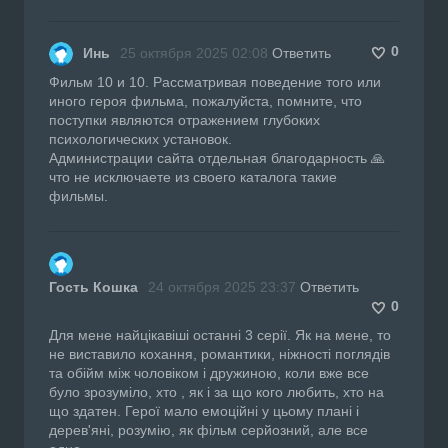
0
Инь
25 октября 2025 02:08
Ответить
Фильм 10 и 10. Рассматривая поведение того или
иного героя фильма, пожалуйста, помните, что
поступки являются отражением глубоких
психологических установок.
Администрации сайта отдельная благодарность 🙏
что не исключаете из своего каталога такие
фильмы.
Гость Кошка
24 октября 2025 23:37
Ответить
0
Для мене найцікавіші останні 3 серії. Як на мене, то
не виставило кохання, романтики, ніжності поглядів
та обійм між чоловіком і дружиною, коли вже все
було зрозуміло, хто , як і за що кого любить, хто на
що здатен. Герої мало емоційні у цьому плані і
дерев'яні, розумію, як фільм серйозний, але все