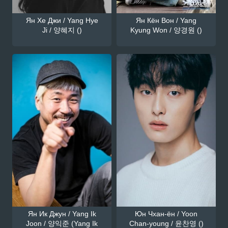
Ян Хе Джи / Yang Hye
Ян Кён Вон / Yang
Ji / 양혜지 ()
Kyung Won / 양경원 ()
Ян Ик Джун / Yang Ik
Юн Чхан-ён / Yoon
Joon / 양익준 (Yang Ik
Chan-young / 윤찬영 ()