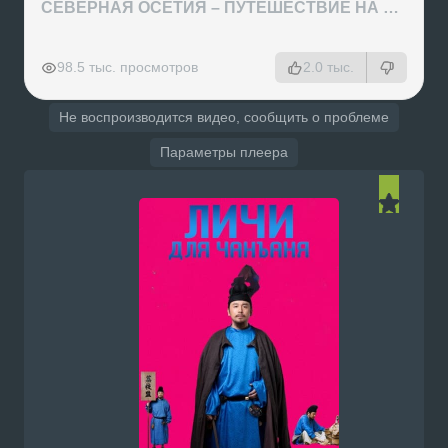
СЕВЕРНАЯ ОСЕТИЯ – ПУТЕШЕСТВИЕ НА КАВКАЗ часть 4
РЕКЛАМА
РЕКЛАМА
РЕКЛАМА
РЕКЛАМА
98.5 тыс. просмотров
2.0 тыс.
Не воспроизводится видео, сообщить о проблеме
Параметры плеера