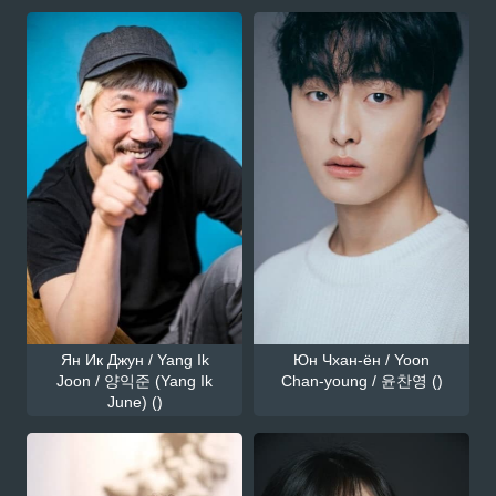
Ян Ик Джун / Yang Ik
Юн Чхан-ён / Yoon
Joon / 양익준 (Yang Ik
Chan-young / 윤찬영 ()
June) ()