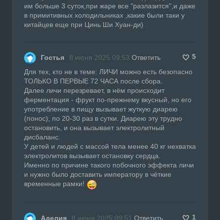
им больше 3 суток,при жаре все "разлазится",и даже
в примитивных холодильниках ,какие были таки у
китайцев еще при Цинь Ши Хуан-ди)
5
Гостья
8 июня 2025 09:53
Ответить
Для тех, кто не в теме: ЛИЧИ можно есть безопасно
ТОЛЬКО В ПЕРВЫЕ 72 ЧАСА после сбора.
Далее личи перезревает, в нём происходит
ферментация - фрукт по-прежнему вкусный, но его
употребление в пищу вызывает жуткую диарею
(понос), по 20-30 раз в сутки. Диарею эту трудно
остановить, и она вызывает электролитный
дисбаланс.
У детей и людей с массой тела менее 40 кг нехватка
электролитов вызывает остановку сердца.
Именно по причине такого побочного эффекта личи
и нужно было доставить императору в чёткие
временные рамки!
1
Аделия
8 июня 2025 09:51
Ответить