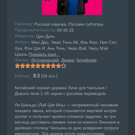
Перевод
: Русская озвучка, Русские субтитры
Продолжительность
: 00:45:25
Режисcер
: Цао Дунь
Актёры
: Мин Дао, Чжан Тянь Ай, Инь Фан, Нин Сяо
Хуа, Фэн Цзя И, Ань Тянь, Чжао Вэй, Чжоу Мэй
Цзюнь
Показать ещё...
Жанры
Исторический
Драма
Китайские
:
9.3
Рейтинг:
(
58
гол.)
Китайский сериал дорама Личи для Чанъаня /
Дорога личи 1-35 серия с русским переводом.
Ли Шаньдэ (Лэй Цзя Инь) — неприметный чиновник
низшего звена, который становится жертвой интриг
коллег и получает крайне сложное задание: за три
месяца доставить свежие личи из южного Линнаня в
далёкую столицу Чанъань ко дню рождения супруги
императора. Эта задача почти невыполнима: