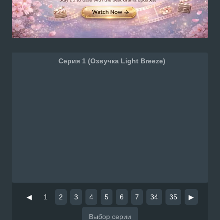
Серия 1 (Озвучка Light Breeze)
◀
1
2
3
4
5
6
7
34
35
▶