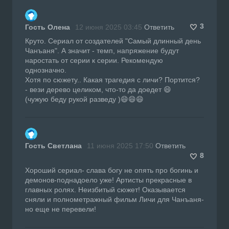
3
Гость Олена
12 июня 2025 03:45
Ответить
Круто. Сериал от создателей "Самый длинный день
Чанъаня". А значит - темп, напряжение будут
наростать от серии к серии. Рекомендую
однозначно.
Хотя по сюжету.. Какая трагедия с личи? Портится?
- вези дерево целиком, что-то да доедет 😄
(чужую беду рукой разведу )😄😄😄
Гость Светлана
11 июня 2025 17:50
Ответить
8
Хороший сериал- слава богу не опять про богинь и
демонов-поднадоело уже! Артисты прекрасные в
главных ролях. Неизбитый сюжет! Оказывается
сняли и полнометражный фильм Личи для Чанъаня-
но еще не перевели!