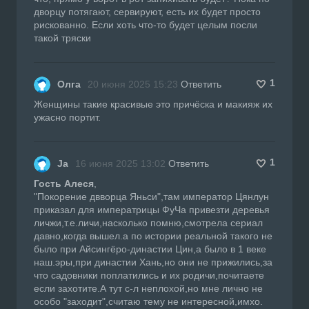
дворцу потягают, сервируют, есть их будет просто
рискованно. Если хоть что-то будет целым посли
такой тряски
1
Олга
20 июня 2025 15:23
Ответить
Женщины такие красивые это причёска и макияж их
ужасно портит.
1
Ja
16 июня 2025 13:02
Ответить
Гость Алеся
,
"Покорение двворца Яньси",там император Цянлун
приказал для императрицы ФуЧа привезти деревья
личжи,т.е.личи,насколько помню,смотрела сериал
давно,когда вышел.а по истории реальной такого не
было при Айсингёро-династии Цин,а было в 1 веке
наш.эры,при династии Хань,но они не прижились,за
что садовники поплатились и их родичи,почитаете
если захотите.А тут с-л неплохой,но мне лично не
особо "заходит",считаю тему не интересной,имхо.