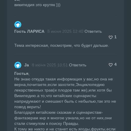
википедия это крутяк )))
Гость ЛАРИСА
8 июня 2025 12:40
Ответить
1
Тема интересная, посмотрим, что будет дальше.
4
Ja
8 июня 2025 10:51
Ответить
Гостья
,
Не знаю откуда такая информация у вас,но она не
верна,почитаете,если захотите,Энциклопедию
лекарственных трав(и плодов там же),или хотя бы
Википедию.а то,что китайские сценаристы
напридумают и смешают быль с небылью,так это не
повод верить!
Благодаря китайским сказкам и сценаристам-
фантазерам кнр я многое узнала,но не от них,они
стали стимулом к поиску Правды.
К тому же никто и не станет есть ягоды,фрукты,если