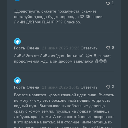
1
Здравствуйте, скажите пожалуйста, скажите
пожалуйста,когда будет перевод с 32-35 серии
ЛИЧИ ДЛЯ ЧАНЪАНЯ ??? Спасибо.
0
Гость Олена
21 июня 2025 19:23
Ответить
ЛиБи! Это же ЛиБи из "дня Чанъаня"! 😄♥️ Я, значит,
продолжения жду, а он даосом заделался 😄😄😄
2
Гость Олена
21 июня 2025 16:42
Ответить
Вот все нравится, кроме главной идеи личи. Въехать
не могу к чему этот бесконечный подвиг, когда есть
водный путь. Выкапываешь небольшие деревца
сразу с комом земли, грузишь на лодки и плывешь
любуясь красотами. А личи спокойненько дозревают
в это время на ветках. И в столице, императрица их
что, прямо у ворот в рот запихивать будет? Пока по