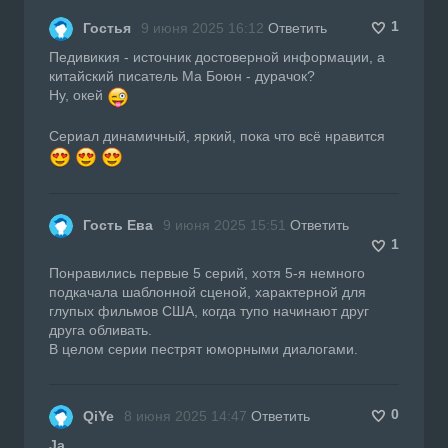
1
Гостья
9 июня 2025 16:12
Ответить
Педивикия - источник достоверной информации, а
китайский писатель Ма Боюн - дурачок?
Ну, окей
Сериал динамичный, яркий, пока что всё нравится
Гость Ева
9 июня 2025 15:51
Ответить
1
Понравились первые 5 серий, хотя 5-я немного
подкачала шаблонной сценой, характерной для
глупых фильмов США, когда тупо начинают друг
друга обливать.
В целом серии пестрят юморными диалогами.
0
QiYe
8 июня 2025 14:47
Ответить
Ja
,