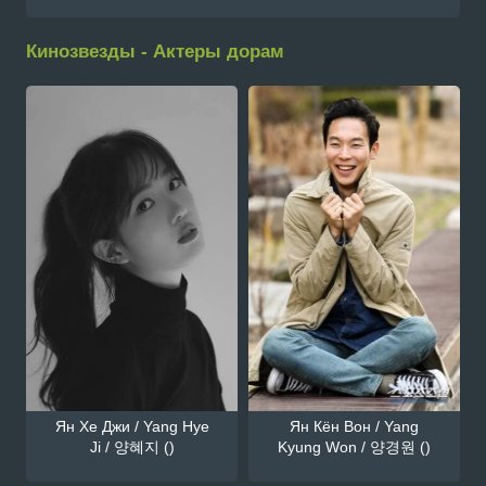
Кинозвезды - Актеры дорам
Ян Хе Джи / Yang Hye
Ян Кён Вон / Yang
Ji / 양혜지 ()
Kyung Won / 양경원 ()