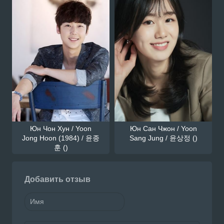
Юн Чон Хун / Yoon
Юн Сан Чжон / Yoon
Jong Hoon (1984) / 윤종
Sang Jung / 윤상정 ()
훈 ()
Добавить отзыв