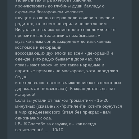
прочувствовать до глубины души балладу о
скромном благородном человеке,
идущем до конца сперва ради дочери,а после и
ради тех, кто в него поверил и пошел за ним.
Визуальное великолепие просто ошеломляет: от
пронзительной заставки с незабываемым
музыкальным сопровождением до изысканных
костюмов и декораций,
воссоздающих дух эпохи во всем - декораций и
одежде. (что редко бывает в дорамах, где
показывают эпоху но все такие нарядные и
опрятные прям как на маскараде, хотя народ жил
бедно
и не одевался в такое великолепие как в некоторых
дорамах это показывают). Каждая деталь дышит
историей!
Если вы устали от пылкой "романтики"- 15-20
минутных (сказачных -"фитилей")и хотите окунуться
в мир средневекового Китая без прикрас - вам
однозначно сюда.
LB- 💯Спасибо за озвучку, вы как всегда
великолепны! ..... 10/10