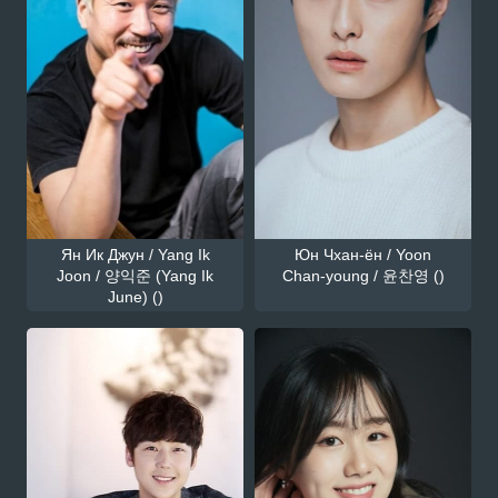
Ян Ик Джун / Yang Ik
Юн Чхан-ён / Yoon
Joon / 양익준 (Yang Ik
Chan-young / 윤찬영 ()
June) ()