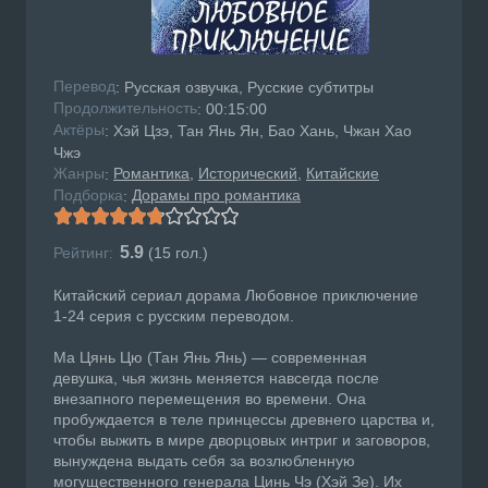
Перевод
: Русская озвучка, Русские субтитры
Продолжительность
: 00:15:00
Актёры
: Хэй Цзэ, Тан Янь Ян, Бао Хань, Чжан Хао
Чжэ
Жанры
Романтика
Исторический
Китайские
:
Подборка
Дорамы про романтика
:
5.9
Рейтинг:
(
15
гол.)
Китайский сериал дорама Любовное приключение
1-24 серия с русским переводом.
Ма Цянь Цю (Тан Янь Янь) — современная
девушка, чья жизнь меняется навсегда после
внезапного перемещения во времени. Она
пробуждается в теле принцессы древнего царства и,
чтобы выжить в мире дворцовых интриг и заговоров,
вынуждена выдать себя за возлюбленную
могущественного генерала Цинь Чэ (Хэй Зе). Их