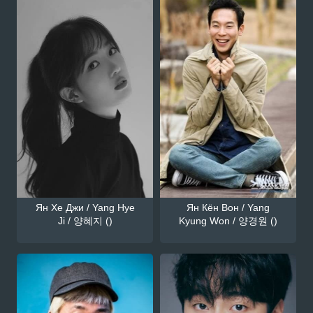
Ян Хе Джи / Yang Hye
Ян Кён Вон / Yang
Ji / 양혜지 ()
Kyung Won / 양경원 ()