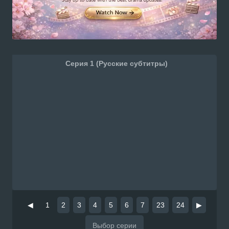
Серия 1 (Русские субтитры)
◀
1
2
3
4
5
6
7
23
24
▶