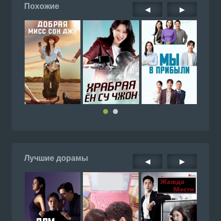
Похожие
◀
▶
Лучшие дорамы
◀
▶