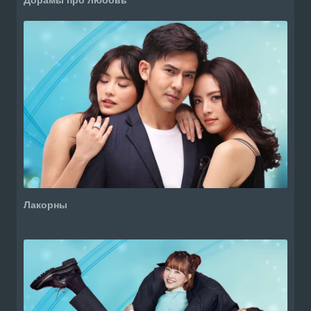
Лакорны