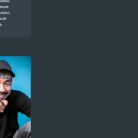
орамы
амые
ьеры,
ьзя
ь