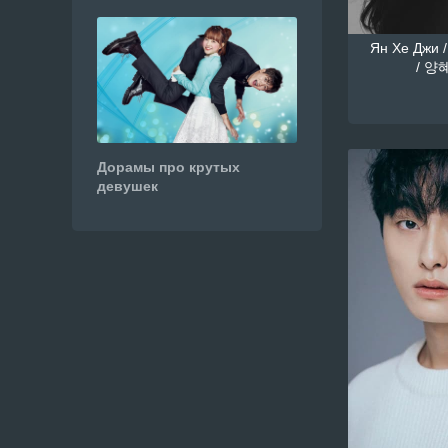
Ян Хе Джи /
/ 양혜
Дорамы про крутых
девушек