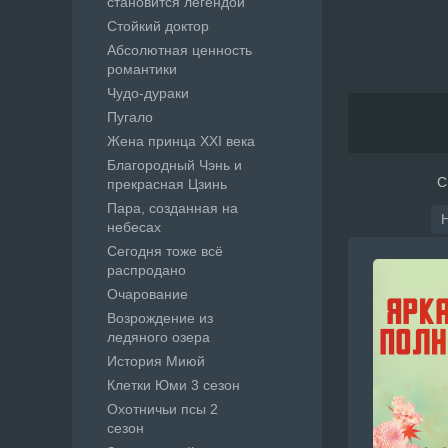
становится легендой
Стойкий доктор
Абсолютная ценность
романтики
Чудо-дураки
Пугало
Жена принца XXI века
Благородный Чэнь и
С
прекрасная Цзинь
Пара, созданная на
небесах
Сегодня тоже всё
распродано
Очарование
Возрождение из
ледяного озера
История Миюй
Клетки Юми 3 сезон
Охотничьи псы 2
сезон