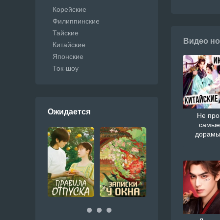
Корейские
Филиппинские
Тайские
Видео но
Китайские
Японские
Ток-шоу
Ожидается
Не про
самые
дорамы