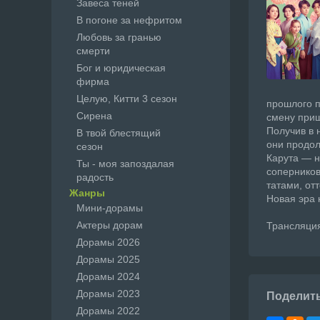
Завеса теней
В погоне за нефритом
Любовь за гранью
смерти
Бог и юридическая
фирма
Целую, Китти 3 сезон
прошлого п
Сирена
смену приш
Получив в 
В твой блестящий
они продол
сезон
Карута — н
Ты - моя запоздалая
соперников
радость
татами, от
Жанры
Новая эра 
Мини-дорамы
Актеры дорам
Трансляция
Дорамы 2026
Дорамы 2025
Дорамы 2024
Дорамы 2023
Поделит
Дорамы 2022