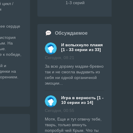
1-3 серий
 цикл /
м
щее сердце
Обсуждаемое
 история
ым. На
И вспыхнуло пламя
ые.
[1 - 33 серии из 33]
е к победе,
Сегодня, 08:21
ей и
За всю дораму мадам-бревно
динки на
так и не смогла выдавить из
ворением.
себя ни одной органичной
эмоции...
Игра в верность [1 -
10 серии из 14]
Сегодня, 00:55
Мотя, Еще и тут отвечу тебе,
тварь, только вякнуть
попробуй чей Крым. Что ты