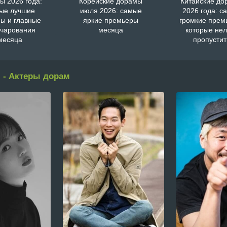
ы 2026 года:
Корейские дорамы
Китайские д
ые лучшие
июля 2026: самые
2026 года: с
ы и главные
яркие премьеры
громкие прем
очарования
месяца
которые нел
месяца
пропустит
 - Актеры дорам