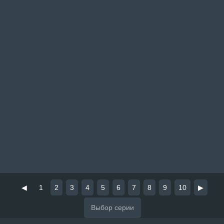
◀
1
2
3
4
5
6
7
8
9
10
▶