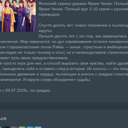
Японский сериал дорама Яркая Чихая: Полный
Яркая Чихая: Полный круг 1-10 серия с русски
переводом.
Спустя десять лет: новое поколение и пылаю
каруты.
Прошло десять лет с тех пор, как завершилась
околения. Мир изменился, но дух соревнования остался неизменн
ли старшеклассники эпохи Рэйва — юные, страстные и амбициозн
наследие не только технику и опыт, но и непреодолимое стремлени
жают путь своих предшественников.
е просто игра для них, а способ выразить свои чувства, найти друз
, преодолеть себя и оставить след в истории. Их юность — это пое
точенные движения и сердца, пылающие в унисон с каждым стихот
начинается. И карута снова объединяет судьбы.
 с 09.07.2025г., по средам.
ься