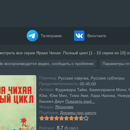
Телеграмм
Вконтакте
мотреть все серии Яркая Чихая: Полный цикл [1 - 10 серии из 10] 
Не воспроизводится видео, сообщить о проблеме
Параметры п
Перевод
: Русская озвучка, Русские субтитры
Продолжительность
: 00:45:00
Актёры
: Фудзивара Тайю, Камисираиси Монэ,
Юки, Юки Мио, Тома Ами, Хара Нанока, Номур
Канамэ Джун
Показать ещё...
Жанры
Японские
:
Подборка
Дорамы про школу
:
8.7
Рейтинг:
(
6
гол.)