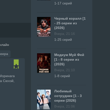
1-17 серий
Черный коралл [1
- 25 серии из
(2026)
Вчера, 21:16
1-25 серий
онлайн
леера
Медиум Муй Фей
[1 - 8 серии из
(2026)
Вчера, 21:10
 Моринага
1-8 серий
а Сюхэй,
Любимый
сотрудник [1 - 3
серии (2026)
Вчера, 21:06