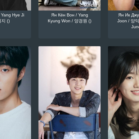
 Yang Hye Ji
Ян Кён Вон / Yang
Ян Ик Джун
지 ()
Kyung Won / 양경원 ()
Joon / 양익
June