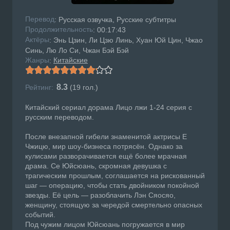
Перевод
: Русская озвучка, Русские субтитры
Продолжительность
: 00:17:43
Актёры
: Энь Цзин, Ли Цзю Линь, Хуан Юй Цин, Чжао
Синь, Лю Ло Си, Чжан Бэй Бэй
Жанры
Китайские
:
8.3
Рейтинг:
(
19
гол.)
Китайский сериал дорама Лицо лжи 1-24 серия с
русским переводом.
После внезапной гибели знаменитой актрисы Е
Чжицю, мир шоу-бизнеса потрясён. Однако за
кулисами разворачивается ещё более мрачная
драма. Се Юйсюань, скромная девушка с
трагическим прошлым, соглашается на рискованный
шаг — операцию, чтобы стать двойником покойной
звезды. Её цель — разоблачить Лэн Сяосяо,
женщину, стоящую за чередой смертельно опасных
событий.
Под чужим лицом Юйсюань погружается в мир