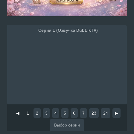
Серия 1 (Озвучка DubLikTV)
◀
1
2
3
4
5
6
7
23
24
▶