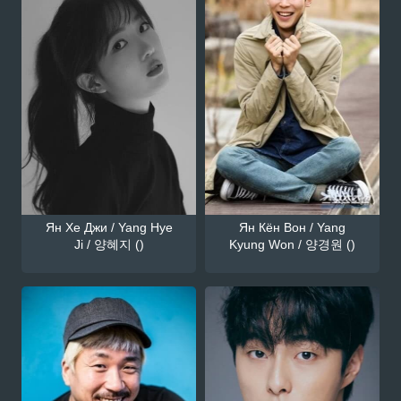
Ян Хе Джи / Yang Hye
Ян Кён Вон / Yang
Ji / 양혜지 ()
Kyung Won / 양경원 ()