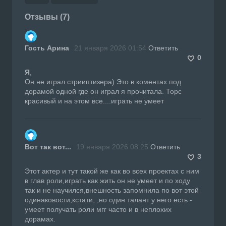
Отзывы (7)
Гость Арина
21 января 2026 01:54
Ответить
0
Я
,
Он не играл стрииптизера) Это в коментах под
дорамой одной где он играл я прочитала. Торс
красивый и на этом все....играть не умеет
Вот так вот...
19 января 2026 08:25
Ответить
3
Этот актер и тут такой же как во всех проектах с ним
в глав роли,играть как жить он не умеет и по ходу
так и не научился,внешность запомнила по вот этой
одинаковости,кстати, ,но один талант у него есть -
умеет получать роли мгг часто и в неплохих
дорамах.