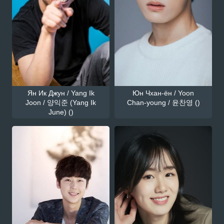
Ян Ик Джун / Yang Ik
Юн Чхан-ён / Yoon
Joon / 양익준 (Yang Ik
Chan-young / 윤찬영 ()
June) ()