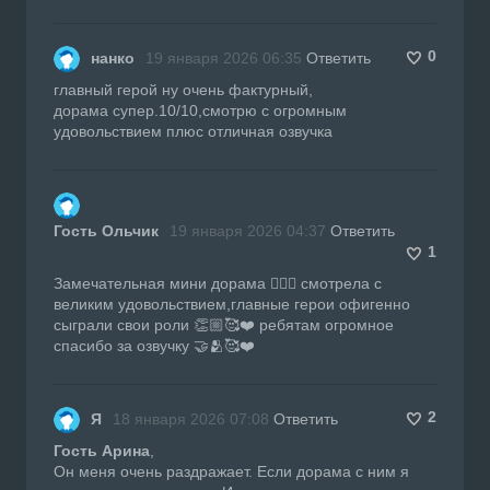
0
нанко
19 января 2026 06:35
Ответить
главный герой ну очень фактурный,
дорама супер.10/10,смотрю с огромным
удовольствием плюс отличная озвучка
Гость Ольчик
19 января 2026 04:37
Ответить
1
Замечательная мини дорама 👍🏼🔥 смотрела с
великим удовольствием,главные герои офигенно
сыграли свои роли 👏🏼🥰❤️ ребятам огромное
спасибо за озвучку 🤝🫂🥰❤️
2
Я
18 января 2026 07:08
Ответить
Гость Арина
,
Он меня очень раздражает. Если дорама с ним я