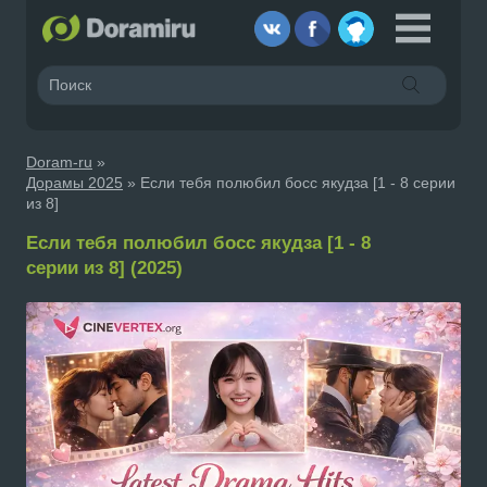
Doram-ru
»
Дорамы 2025
» Если тебя полюбил босс якудза [1 - 8 серии
из 8]
Если тебя полюбил босс якудза [1 - 8
серии из 8] (2025)