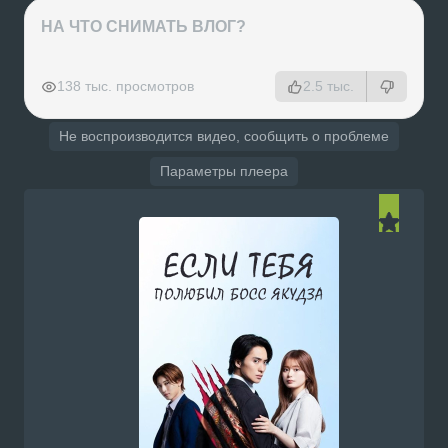
НА ЧТО СНИМАТЬ ВЛОГ?
РЕКЛАМА
РЕКЛАМА
РЕКЛАМА
РЕКЛАМА
138 тыс. просмотров
2.5 тыс.
Не воспроизводится видео, сообщить о проблеме
Параметры плеера