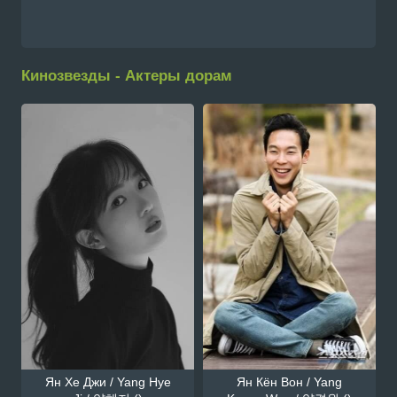
Кинозвезды - Актеры дорам
Ян Хе Джи / Yang Hye
Ян Кён Вон / Yang