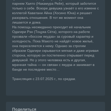
парнем Хаято (Накамура Рейя), который заботится
только о себе. Вскоре девушка узнаёт о его измене с
коллегой Каватани Айна (Хосино Юна) и решает
разорвать отношения. В тот же момент она
лишается и дома.
На помощь неожиданно приходит её начальник
Одагири Рэн (Тоцука Сёта), которого на работе
прозвали «боссом якудза» за суровый характер и
холодность. Пока Макото не найдёт новое жильё,
она переселяется к нему. Однако за строгим
образом Одагири скрывается мягкая и даже игривая
сторона, которую он постепенно открывает перед
девушкой. Но у этого человека есть и другая,
мрачная тайна — он связан с якудза и занимает в
банде не последнее место…
Трансляция с 23.07.2025 г., по средам.
Поделиться