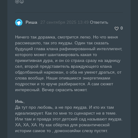
🤣😆
Риша
27 сентября 2025 13:49
Ответить
0
Ничего так дорамка, смотрится легко. Но что меня
рассмешило, так это якудзы. Один так сказать
будущий глава клана рафинированный интеллигент,
которого может шантажировать какая то
примитивная дура, и он со страха сразу на задницу
сел, второй представитель враждующего клана
обдолбанный наркоман, о оба не умеют драться, от
слова вообще. Наши опившиеся энергетиками
подростки и то круче разбираются. А сам сюжет
интересный. Вечер скрасить может.
Инь
,
Да тут про любовь, а не про якудза. И кто их там
идеализирует. Как по мне то сценарист не в теме.
Или там и правда этот детский сад называют якудза.
ХА, ХА, ХА. Ну как обёртка для романтической
истории самое то , домохозяйки слезу пустят.