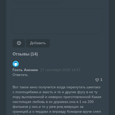
Добавить
🙂
Отзывы (14)
Гость Аноним
27 сентября 2025 14:57
Ответить
1
Вот такое кино получится когда перепутать шиитакэ
с псилоцибами,и заесть и те и другие фугу в не ту
пору выловленной и неверно приготовленной.Какая
настоящая любовь в их дорамах,она в 1 на 200
фильмов у них,и то у реж-ров,живущих за
границей,а о якудзах и вправду Комаров круче снял