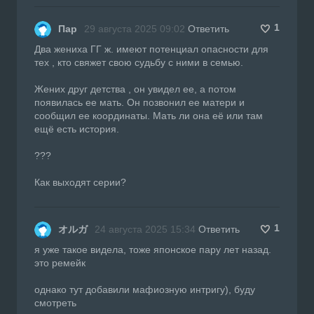
1
Пар
29 августа 2025 09:02
Ответить
Два жениха ГГ ж. имеют потенциал опасности для
тех , кто свяжет свою судьбу с ними в семью.
Жених друг детства , он увидел ее, а потом
появилась ее мать. Он позвонил ее матери и
сообщил ее координаты. Мать ли она её или там
ещё есть история.
???
Как выходят серии?
1
オルガ
24 августа 2025 15:34
Ответить
я уже такое видела, тоже японское пару лет назад.
это ремейк
однако тут добавили мафиозную интригу), буду
смотреть