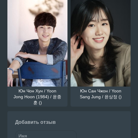
Юн Чон Хун / Yoon
Юн Сан Чжон / Yoon
Jong Hoon (1984) / 윤종
Sang Jung / 윤상정 ()
훈 ()
Добавить отзыв