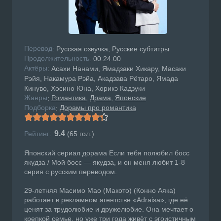
Перевод
: Русская озвучка, Русские субтитры
Продолжительность
: 00:24:00
Актёры
: Асахи Нанами, Ямадзаки Хикару, Масаки
Рэйя, Накамура Рэйа, Акадзава Рётаро, Ямада
Кинуво, Хосино Юна, Хорикэ Кадзуки
Жанры
Романтика
Драма
Японские
:
Подборка
Дорамы про романтика
:
9.4
Рейтинг:
(
65
гол.)
Японский сериал дорама Если тебя полюбил босс
якудза / Мой босс — якудза, и он меня любит 1-8
серия с русским переводом.
29-летняя Масимо Мао (Макото) (Конно Аяка)
работает в рекламном агентстве «Adraisa», где её
ценят за трудолюбие и дружелюбие. Она мечтает о
крепкой семье, но уже три года живёт с эгоистичным