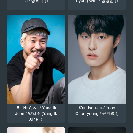
Ji / 양혜지 ()
Kyung Won / 양경원 ()
Ян Ик Джун / Yang Ik
Юн Чхан-ён / Yoon
Joon / 양익준 (Yang Ik
Chan-young / 윤찬영 ()
June) ()