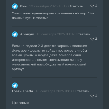
1
Инь
13 сентября 2025 18:17
Ответить
Умышленно идеализирует криминальный мир. Это
ложный путь к счастью.
Anonym
13 сентября 2025 09:07
Ответить
3
Если не видели 2-3 десятка хороших японских
фильмов и дорам,то сойдет посмотреть,чтобы
время "убить".о якудза даже Комаров снял
интереснее,а в целом впечатление лично у
меня:японский низкобюджетный начинающий
артхауз.
Гость anetta
13 сентября 2025 08:39
Ответить
1
Цікавенько