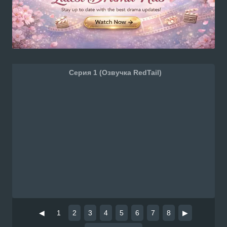
Серия 1 (Озвучка RedTail)
◀
1
2
3
4
5
6
7
8
▶