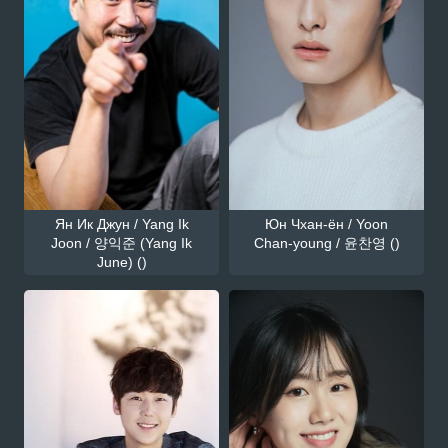
Ян Ик Джун / Yang Ik
Юн Чхан-ён / Yoon
Joon / 양익준 (Yang Ik
Chan-young / 윤찬영 ()
June) ()