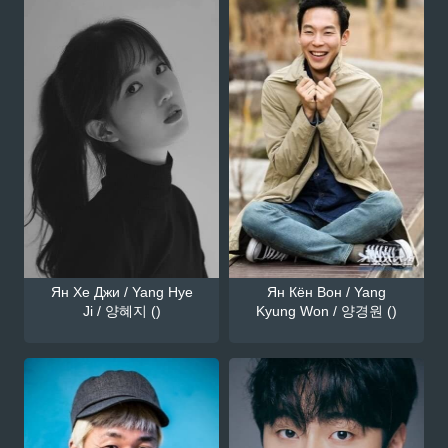
Ян Хе Джи / Yang Hye
Ян Кён Вон / Yang
Ji / 양혜지 ()
Kyung Won / 양경원 ()