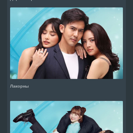
Лакорны