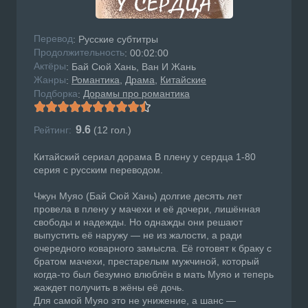
Перевод
: Русские субтитры
Продолжительность
: 00:02:00
Актёры
: Бай Сюй Хань, Ван И Жань
Жанры
Романтика
Драма
Китайские
:
Подборка
Дорамы про романтика
:
9.6
Рейтинг:
(
12
гол.)
Китайский сериал дорама В плену у сердца 1-80
серия с русским переводом.
Чжун Муяо (Бай Сюй Хань) долгие десять лет
провела в плену у мачехи и её дочери, лишённая
свободы и надежды. Но однажды они решают
выпустить её наружу — не из жалости, а ради
очередного коварного замысла. Её готовят к браку с
братом мачехи, престарелым мужчиной, который
когда-то был безумно влюблён в мать Муяо и теперь
жаждет получить в жёны её дочь.
Для самой Муяо это не унижение, а шанс —